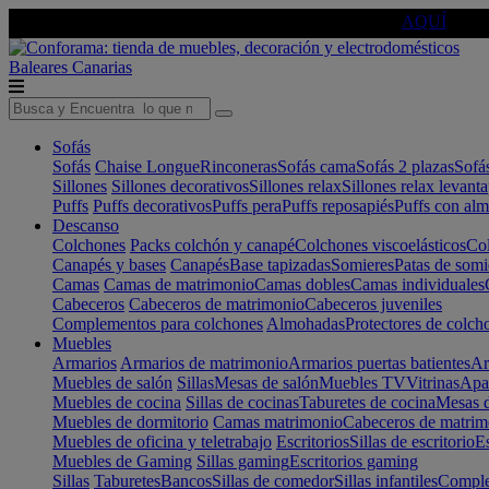
🔵Cambia tu electro con
-10% EXTRA
de descuento ☑️
AQUÍ
Baleares
Canarias
Sofás
Sofás
Chaise Longue
Rinconeras
Sofás cama
Sofás 2 plazas
Sofá
Sillones
Sillones decorativos
Sillones relax
Sillones relax levant
Puffs
Puffs decorativos
Puffs pera
Puffs reposapiés
Puffs con al
Descanso
Colchones
Packs colchón y canapé
Colchones viscoelásticos
Col
Canapés y bases
Canapés
Base tapizadas
Somieres
Patas de somi
Camas
Camas de matrimonio
Camas dobles
Camas individuales
Cabeceros
Cabeceros de matrimonio
Cabeceros juveniles
Complementos para colchones
Almohadas
Protectores de colch
Muebles
Armarios
Armarios de matrimonio
Armarios puertas batientes
Ar
Muebles de salón
Sillas
Mesas de salón
Muebles TV
Vitrinas
Apa
Muebles de cocina
Sillas de cocinas
Taburetes de cocina
Mesas d
Muebles de dormitorio
Camas matrimonio
Cabeceros de matrim
Muebles de oficina y teletrabajo
Escritorios
Sillas de escritorio
Es
Muebles de Gaming
Sillas gaming
Escritorios gaming
Sillas
Taburetes
Bancos
Sillas de comedor
Sillas infantiles
Complem