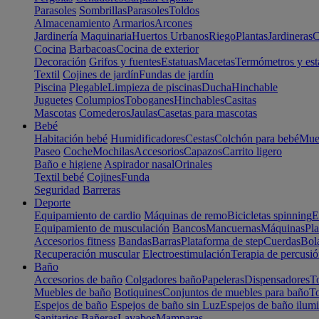
Parasoles
Sombrillas
Parasoles
Toldos
Almacenamiento
Armarios
Arcones
Jardinería
Maquinaria
Huertos Urbanos
Riego
Plantas
Jardineras
C
Cocina
Barbacoas
Cocina de exterior
Decoración
Grifos y fuentes
Estatuas
Macetas
Termómetros y est
Textil
Cojines de jardín
Fundas de jardín
Piscina
Plegable
Limpieza de piscinas
Ducha
Hinchable
Juguetes
Columpios
Toboganes
Hinchables
Casitas
Mascotas
Comederos
Jaulas
Casetas para mascotas
Bebé
Habitación bebé
Humidificadores
Cestas
Colchón para bebé
Mueb
Paseo
Coche
Mochilas
Accesorios
Capazos
Carrito ligero
Baño e higiene
Aspirador nasal
Orinales
Textil bebé
Cojines
Funda
Seguridad
Barreras
Deporte
Equipamiento de cardio
Máquinas de remo
Bicicletas spinning
E
Equipamiento de musculación
Bancos
Mancuernas
Máquinas
Pla
Accesorios fitness
Bandas
Barras
Plataforma de step
Cuerdas
Bola
Recuperación muscular
Electroestimulación
Terapia de percusi
Baño
Accesorios de baño
Colgadores baño
Papeleras
Dispensadores
To
Muebles de baño
Botiquines
Conjuntos de muebles para baño
To
Espejos de baño
Espejos de baño sin Luz
Espejos de baño ilum
Sanitarios
Bañeras
Lavabos
Mamparas