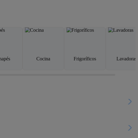
napés
Cocina
Frigoríficos
Lavadoras