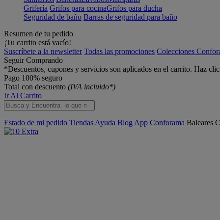
Grifería
Grifos para cocina
Grifos para ducha
Seguridad de baño
Barras de seguridad para baño
Resumen de tu pedido
¡Tu carrito está vacío!
Suscríbete a la newsletter
Todas las promociones
Colecciones Confo
Seguir Comprando
*Descuentos, cupones y servicios son aplicados en el carrito. Haz cli
Pago 100% seguro
Total con descuento
(IVA incluido*)
Ir Al Carrito
Estado de mi pedido
Tiendas
Ayuda
Blog
App Conforama
Baleares
C