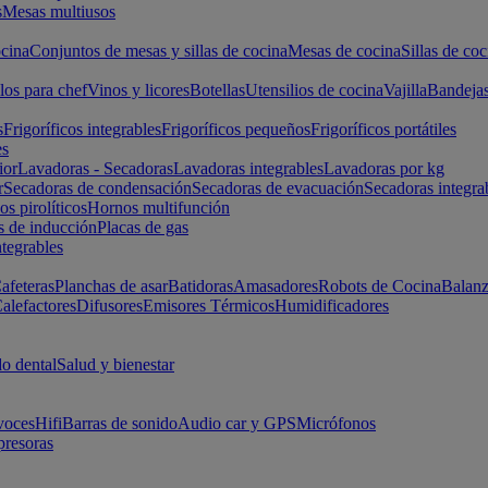
s
Mesas multiusos
cina
Conjuntos de mesas y sillas de cocina
Mesas de cocina
Sillas de coc
los para chef
Vinos y licores
Botellas
Utensilios de cocina
Vajilla
Bandeja
s
Frigoríficos integrables
Frigoríficos pequeños
Frigoríficos portátiles
es
ior
Lavadoras - Secadoras
Lavadoras integrables
Lavadoras por kg
r
Secadoras de condensación
Secadoras de evacuación
Secadoras integra
s pirolíticos
Hornos multifunción
s de inducción
Placas de gas
ntegrables
afeteras
Planchas de asar
Batidoras
Amasadores
Robots de Cocina
Balanz
alefactores
Difusores
Emisores Térmicos
Humidificadores
o dental
Salud y bienestar
voces
Hifi
Barras de sonido
Audio car y GPS
Micrófonos
presoras