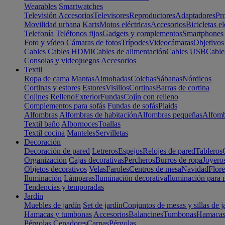
Wearables
Smartwatches
Televisión
Accesorios
Televisores
Reproductores
Adaptadores
Pr
Movilidad urbana
Karts
Motos eléctricas
Accesorios
Bicicletas el
Telefonía
Teléfonos fijos
Gadgets y complementos
Smartphones
Foto y vídeo
Cámaras de fotos
Trípodes
Videocámaras
Objetivos
Cables
Cables HDMI
Cables de alimentación
Cables USB
Cable
Consolas y videojuegos
Accesorios
Textil
Ropa de cama
Mantas
Almohadas
Colchas
Sábanas
Nórdicos
Cortinas y estores
Estores
Visillos
Cortinas
Barras de cortina
Cojines
Relleno
Exterior
Fundas
Cojín con relleno
Complementos para sofás
Fundas de sofás
Plaids
Alfombras
Alfombras de habitación
Alfombras pequeñas
Alfomb
Textil baño
Albornoces
Toallas
Textil cocina
Manteles
Servilletas
Decoración
Decoración de pared
Letreros
Espejos
Relojes de pared
Tableros
Organización
Cajas decorativas
Percheros
Burros de ropa
Joyero
Objetos decorativos
Velas
Faroles
Centros de mesa
Navidad
Flore
Iluminación
Lámparas
Iluminación decorativa
Iluminación para 
Tendencias y temporadas
Jardín
Muebles de jardín
Set de jardín
Conjuntos de mesas y sillas de j
Hamacas y tumbonas
Accesorios
Balancines
Tumbonas
Hamaca
Pérgolas
Cenadores
Carpas
Pérgolas