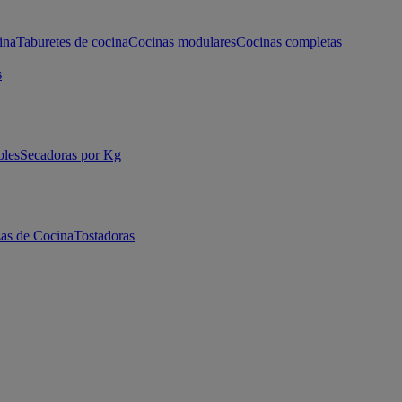
ina
Taburetes de cocina
Cocinas modulares
Cocinas completas
s
bles
Secadoras por Kg
as de Cocina
Tostadoras