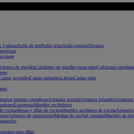
s 3 plazas
Sofás de piel
Sofás relax
Sofás exterior
Divanes
apersonas
macenaje
chones de muelles
Colchones de muelles ensacados
Colchones enrollad
eres
Camas juveniles
Camas infantiles
Literas
Camas nido
ones
marios puertas correderas
Armarios juvenil
Armarios infantiles
Armarios 
radores
Estanterias
Muebles recibidores
e cocina
Mesas y sillas de cocina
Muebles auxiliares de cocina
Armarios
onio
Armarios de matrimonio
Mesitas de noche
Comodas
Muebles de dor
tanterías
entos para sillas