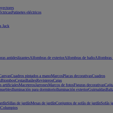
oyectores
éctricas
Patinetes eléctricos
s Jack
ras antideslizantes
Alfombras de exterior
Alfombras de baño
Alfombras 
Canvas
Cuadros pintados a mano
Marcos
Placas decorativas
Cuadros
s
Biombos
Cestas
Baúles
Revisteros
Cajas
s artificiales
Maceteros
Jarrones
Marcos de fotos
Figuras decorativas
Cajit
muebles
Iluminación para dormitorio
Iluminación exterior
Guirnaldas
Bali
ardín
Sillas de jardín
Mesas de jardín
Conjuntos de sofás de jardín
Sofás j
s
Columpios