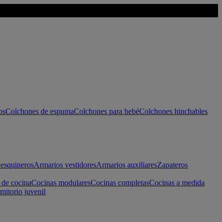
os
Colchones de espuma
Colchones para bebé
Colchones hinchables
esquineros
Armarios vestidores
Armarios auxiliares
Zapateros
 de cocina
Cocinas modulares
Cocinas completas
Cocinas a medida
mitorio juvenil