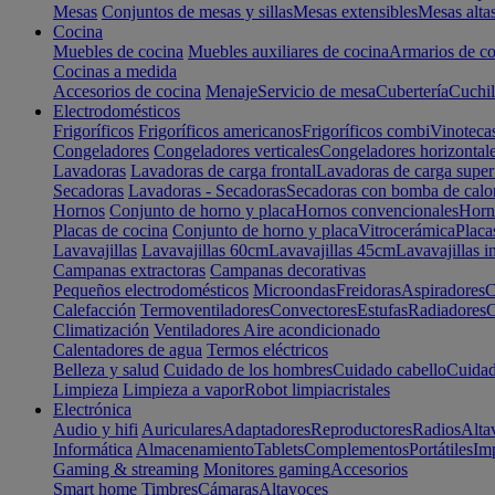
Mesas
Conjuntos de mesas y sillas
Mesas extensibles
Mesas alta
Cocina
Muebles de cocina
Muebles auxiliares de cocina
Armarios de co
Cocinas a medida
Accesorios de cocina
Menaje
Servicio de mesa
Cubertería
Cuchil
Electrodomésticos
Frigoríficos
Frigoríficos americanos
Frigoríficos combi
Vinoteca
Congeladores
Congeladores verticales
Congeladores horizontal
Lavadoras
Lavadoras de carga frontal
Lavadoras de carga super
Secadoras
Lavadoras - Secadoras
Secadoras con bomba de calo
Hornos
Conjunto de horno y placa
Hornos convencionales
Horno
Placas de cocina
Conjunto de horno y placa
Vitrocerámica
Placa
Lavavajillas
Lavavajillas 60cm
Lavavajillas 45cm
Lavavajillas i
Campanas extractoras
Campanas decorativas
Pequeños electrodomésticos
Microondas
Freidoras
Aspiradores
C
Calefacción
Termoventiladores
Convectores
Estufas
Radiadores
C
Climatización
Ventiladores
Aire acondicionado
Calentadores de agua
Termos eléctricos
Belleza y salud
Cuidado de los hombres
Cuidado cabello
Cuidad
Limpieza
Limpieza a vapor
Robot limpiacristales
Electrónica
Audio y hifi
Auriculares
Adaptadores
Reproductores
Radios
Alta
Informática
Almacenamiento
Tablets
Complementos
Portátiles
Im
Gaming & streaming
Monitores gaming
Accesorios
Smart home
Timbres
Cámaras
Altavoces