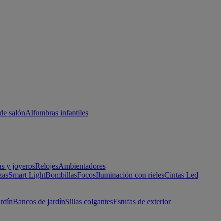
de salón
Alfombras infantiles
as y joyeros
Relojes
Ambientadores
zas
Smart Light
Bombillas
Focos
Iluminación con rieles
Cintas Led
ardín
Bancos de jardín
Sillas colgantes
Estufas de exterior