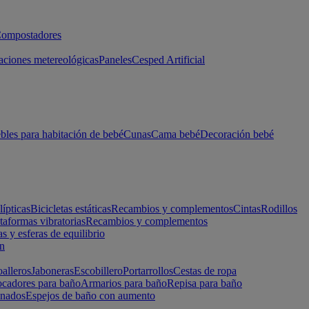
ompostadores
aciones metereológicas
Paneles
Cesped Artificial
les para habitación de bebé
Cunas
Cama bebé
Decoración bebé
lípticas
Bicicletas estáticas
Recambios y complementos
Cintas
Rodillos
taformas vibratorias
Recambios y complementos
s y esferas de equilibrio
ón
alleros
Jaboneras
Escobillero
Portarrollos
Cestas de ropa
cadores para baño
Armarios para baño
Repisa para baño
inados
Espejos de baño con aumento