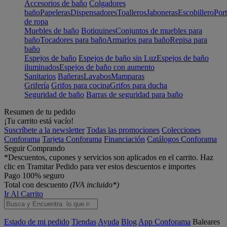
Accesorios de baño
Colgadores
baño
Papeleras
Dispensadores
Toalleros
Jaboneras
Escobillero
Port
de ropa
Muebles de baño
Botiquines
Conjuntos de muebles para
baño
Tocadores para baño
Armarios para baño
Repisa para
baño
Espejos de baño
Espejos de baño sin Luz
Espejos de baño
iluminados
Espejos de baño con aumento
Sanitarios
Bañeras
Lavabos
Mamparas
Grifería
Grifos para cocina
Grifos para ducha
Seguridad de baño
Barras de seguridad para baño
Resumen de tu pedido
¡Tu carrito está vacío!
Suscríbete a la newsletter
Todas las promociones
Colecciones
Conforama
Tarjeta Conforama
Financiación
Catálogos Conforama
Seguir Comprando
*Descuentos, cupones y servicios son aplicados en el carrito. Haz
clic en Tramitar Pedido para ver estos descuentos e importes
Pago 100% seguro
Total con descuento
(IVA incluido*)
Ir Al Carrito
Estado de mi pedido
Tiendas
Ayuda
Blog
App Conforama
Baleares