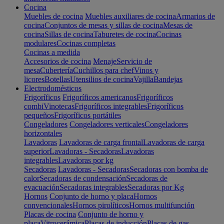
Cocina
Muebles de cocina
Muebles auxiliares de cocina
Armarios de
cocina
Conjuntos de mesas y sillas de cocina
Mesas de
cocina
Sillas de cocina
Taburetes de cocina
Cocinas
modulares
Cocinas completas
Cocinas a medida
Accesorios de cocina
Menaje
Servicio de
mesa
Cubertería
Cuchillos para chef
Vinos y
licores
Botellas
Utensilios de cocina
Vajilla
Bandejas
Electrodomésticos
Frigoríficos
Frigoríficos americanos
Frigoríficos
combi
Vinotecas
Frigoríficos integrables
Frigoríficos
pequeños
Frigoríficos portátiles
Congeladores
Congeladores verticales
Congeladores
horizontales
Lavadoras
Lavadoras de carga frontal
Lavadoras de carga
superior
Lavadoras - Secadoras
Lavadoras
integrables
Lavadoras por kg
Secadoras
Lavadoras - Secadoras
Secadoras con bomba de
calor
Secadoras de condensación
Secadoras de
evacuación
Secadoras integrables
Secadoras por Kg
Hornos
Conjunto de horno y placa
Hornos
convencionales
Hornos pirolíticos
Hornos multifunción
Placas de cocina
Conjunto de horno y
placa
Vitrocerámica
Placas de inducción
Placas de gas