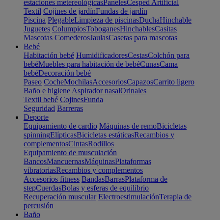
estaciones metereológicas
Paneles
Cesped Artificial
Textil
Cojines de jardín
Fundas de jardín
Piscina
Plegable
Limpieza de piscinas
Ducha
Hinchable
Juguetes
Columpios
Toboganes
Hinchables
Casitas
Mascotas
Comederos
Jaulas
Casetas para mascotas
Bebé
Habitación bebé
Humidificadores
Cestas
Colchón para
bebé
Muebles para habitación de bebé
Cunas
Cama
bebé
Decoración bebé
Paseo
Coche
Mochilas
Accesorios
Capazos
Carrito ligero
Baño e higiene
Aspirador nasal
Orinales
Textil bebé
Cojines
Funda
Seguridad
Barreras
Deporte
Equipamiento de cardio
Máquinas de remo
Bicicletas
spinning
Elípticas
Bicicletas estáticas
Recambios y
complementos
Cintas
Rodillos
Equipamiento de musculación
Bancos
Mancuernas
Máquinas
Plataformas
vibratorias
Recambios y complementos
Accesorios fitness
Bandas
Barras
Plataforma de
step
Cuerdas
Bolas y esferas de equilibrio
Recuperación muscular
Electroestimulación
Terapia de
percusión
Baño