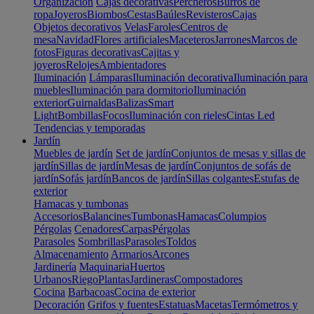
Organización
Cajas decorativas
Percheros
Burros de
ropa
Joyeros
Biombos
Cestas
Baúles
Revisteros
Cajas
Objetos decorativos
Velas
Faroles
Centros de
mesa
Navidad
Flores artificiales
Maceteros
Jarrones
Marcos de
fotos
Figuras decorativas
Cajitas y
joyeros
Relojes
Ambientadores
Iluminación
Lámparas
Iluminación decorativa
Iluminación para
muebles
Iluminación para dormitorio
Iluminación
exterior
Guirnaldas
Balizas
Smart
Light
Bombillas
Focos
Iluminación con rieles
Cintas Led
Tendencias y temporadas
Jardín
Muebles de jardín
Set de jardín
Conjuntos de mesas y sillas de
jardín
Sillas de jardín
Mesas de jardín
Conjuntos de sofás de
jardín
Sofás jardín
Bancos de jardín
Sillas colgantes
Estufas de
exterior
Hamacas y tumbonas
Accesorios
Balancines
Tumbonas
Hamacas
Columpios
Pérgolas
Cenadores
Carpas
Pérgolas
Parasoles
Sombrillas
Parasoles
Toldos
Almacenamiento
Armarios
Arcones
Jardinería
Maquinaria
Huertos
Urbanos
Riego
Plantas
Jardineras
Compostadores
Cocina
Barbacoas
Cocina de exterior
Decoración
Grifos y fuentes
Estatuas
Macetas
Termómetros y