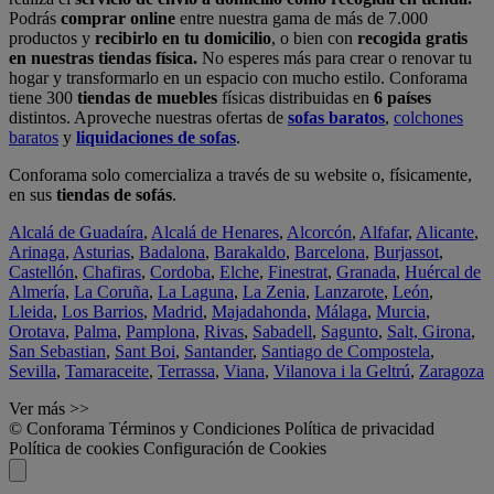
Podrás
comprar online
entre nuestra gama de más de 7.000
productos y
recibirlo en tu domicilio
, o bien con
recogida gratis
en nuestras tiendas física.
No esperes más para crear o renovar tu
hogar y transformarlo en un espacio con mucho estilo. Conforama
tiene 300
tiendas de muebles
físicas distribuidas en
6 países
distintos. Aproveche nuestras ofertas de
sofas baratos
,
colchones
baratos
y
liquidaciones de sofas
.
Conforama solo comercializa a través de su website o, físicamente,
en sus
tiendas de sofás
.
Alcalá de Guadaíra
,
Alcalá de Henares
,
Alcorcón
,
Alfafar
,
Alicante
,
Arinaga
,
Asturias
,
Badalona
,
Barakaldo
,
Barcelona
,
Burjassot
,
Castellón
,
Chafiras
,
Cordoba
,
Elche
,
Finestrat
,
Granada
,
Huércal de
Almería
,
La Coruña
,
La Laguna
,
La Zenia
,
Lanzarote
,
León
,
Lleida
,
Los Barrios
,
Madrid
,
Majadahonda
,
Málaga
,
Murcia
,
Orotava
,
Palma
,
Pamplona
,
Rivas
,
Sabadell
,
Sagunto
,
Salt, Girona
,
San Sebastian
,
Sant Boi
,
Santander
,
Santiago de Compostela
,
Sevilla
,
Tamaraceite
,
Terrassa
,
Viana
,
Vilanova i la Geltrú
,
Zaragoza
Ver más >>
© Conforama
Términos y Condiciones
Política de privacidad
Política de cookies
Configuración de Cookies