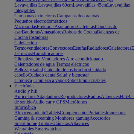
Lavavajillas
Lavavajillas 60cm
Lavavajillas 45cm
Lavavajillas
integrables
Campanas extractoras
Campanas decorativas
Pequeños electrodomésticos
Microondas
Freidoras
Aspiradores
Cafeteras
Planchas de
asar
Batidoras
Amasadores
Robots de Cocina
Balanzas de
Cocina
Tostadoras
Calefacción
Termoventiladores
Convectores
Estufas
Radiadores
Calefactores
D
Térmicos
Humidificadores
Climatización
Ventiladores
Aire acondicionado
Calentadores de agua
Termos eléctricos
Belleza y salud
Cuidado de los hombres
Cuidado
cabello
Cuidado dental
Salud y bienestar
Limpieza
Limpieza a vapor
Robot limpiacristales
Electrónica
Audio y hifi
Auriculares
Adaptadores
Reproductores
Radios
Altavoces
Hifi
Bar
de sonido
Audio car y GPS
Micrófonos
Informática
Almacenamiento
Tablets
Complementos
Portátiles
Impresoras
Gaming & streaming
Monitores gaming
Accesorios
Smart home
Timbres
Cámaras
Altavoces
Wearables
Smartwatches