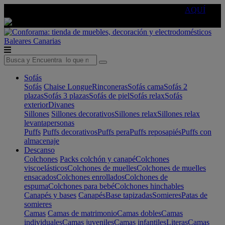
🔵Cambia tu electro con
-10% EXTRA
de descuento ☑️
AQUÍ
Baleares
Canarias
Sofás
Sofás
Chaise Longue
Rinconeras
Sofás cama
Sofás 2
plazas
Sofás 3 plazas
Sofás de piel
Sofás relax
Sofás
exterior
Divanes
Sillones
Sillones decorativos
Sillones relax
Sillones relax
levantapersonas
Puffs
Puffs decorativos
Puffs pera
Puffs reposapiés
Puffs con
almacenaje
Descanso
Colchones
Packs colchón y canapé
Colchones
viscoelásticos
Colchones de muelles
Colchones de muelles
ensacados
Colchones enrollados
Colchones de
espuma
Colchones para bebé
Colchones hinchables
Canapés y bases
Canapés
Base tapizadas
Somieres
Patas de
somieres
Camas
Camas de matrimonio
Camas dobles
Camas
individuales
Camas juveniles
Camas infantiles
Literas
Camas