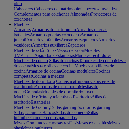
nido
Cabeceros
Cabeceros de matrimonio
Cabeceros juveniles
Complementos para colchones
Almohadas
Protectores de
colchones
Muebles
Armarios
Armarios de matrimonio
Armarios puertas
batientes
Armarios puertas correderas
Armarios
juvenil
Armarios infantiles
Armarios esquineros
Armarios
vestidores
Armarios auxiliares
Zapateros
Muebles de salón
Sillas
Mesas de salón
Muebles
TV
Vitrinas
Aparadores
Estanterias
Muebles recibidores
Muebles de cocina
Sillas de cocinas
Taburetes de cocina
Mesas
de cocina
Mesas y sillas de cocina
Muebles auxiliares de
cocina
Armarios de cocina
Cocinas modulares
Cocinas
completas
Cocinas a medida
Muebles de dormitorio
Camas matrimonio
Cabeceros de
matrimonio
Armarios de matrimonio
Mesitas de
noche
Comodas
Muebles de dormitorio juvenil
Muebles de oficina y teletrabajo
Escritorios
Sillas de
escritorio
Estanterías
Muebles de Gaming
Sillas gaming
Escritorios gaming
Sillas
Taburetes
Bancos
Sillas de comedor
Sillas
infantiles
Complementos para sillas
Mesas
Conjuntos de mesas y sillas
Mesas extensibles
Mesas
altas
Mesas multiusos