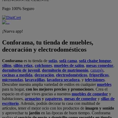
Pago 100% Seguro
¡Nueva app!
Conforama, tu tienda de muebles,
decoración y electrodomésticos
Conforama
es tu tienda de
sofás
,
sofá cama
,
sofá chaise longue
,
sillón
,
sillón relax
,
colchones
,
muebles de salón
,
mesas comedor
,
dormitorio de juvenil
,
dormitorio de matrimonio
,
canapés
,
cocinas a medida
,
decoración
,
electrodomésticos
,
frigoríficos
,
microondas
,
lavavajillas
,
lavadora secadora
, y
televisiones
.
Descubre nuestra amplia variedad de estilos en cualquier
muebles
para tu hogar,
con los mejores precios y promociones
. Crea el
espacio en el que vives gracias a nuestros
muebles de comedor
y
habitaciones,
armarios
y
zapateros
,
mesas de comedor
y
sillas de
escritorio
. Además, podrás decorar tu casa con multitud de
artículos, tener el mejor ocio con los productos de
imagen y sonido
y aprovechar tu
jardín
en las épocas de buen tiempo. Conforama
realiza el
servicio de envío a domicilio como recogida en tienda.