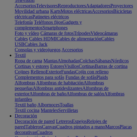
Televisión
Accesorios
Televisores
Reproductores
Adaptadores
Proyectores
Movilidad urbana
Karts
Motos eléctricas
Accesorios
Bicicletas
eléctricas
Patinetes eléctricos
Telefonía
Teléfonos fijos
Gadgets y
complementos
Smartphones
Foto y vídeo
Cámaras de fotos
Trípodes
Videocámaras
Cables
Cables HDMI
Cables de alimentación
Cables
USB
Cables Jack
Consolas y videojuegos
Accesorios
Textil
Ropa de cama
Mantas
Almohadas
Colchas
Sábanas
Nórdicos
Cortinas y estores
Estores
Visillos
Cortinas
Barras de cortina
Cojines
Relleno
Exterior
Fundas
Cojín con relleno
Complementos para sofás
Fundas de sofás
Plaids
Alfombras
Alfombras de habitación
Alfombras
pequeñas
Alfombras antideslizantes
Alfombras de
exterior
Alfombras de baño
Alfombras de salón
Alfombras
infantiles
Textil baño
Albornoces
Toallas
Textil cocina
Manteles
Servilletas
Decoración
Decoración de pared
Letreros
Espejos
Relojes de
pared
Tableros
Canvas
Cuadros pintados a mano
Marcos
Placas
decorativas
Cuadros