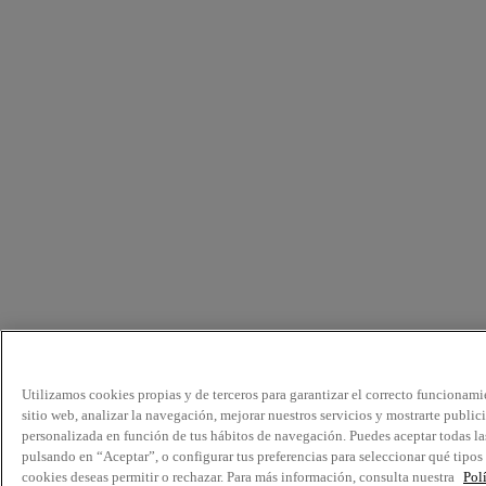
Utilizamos cookies propias y de terceros para garantizar el correcto funcionami
sitio web, analizar la navegación, mejorar nuestros servicios y mostrarte public
personalizada en función de tus hábitos de navegación. Puedes aceptar todas la
pulsando en “Aceptar”, o configurar tus preferencias para seleccionar qué tipos
cookies deseas permitir o rechazar. Para más información, consulta nuestra
Pol