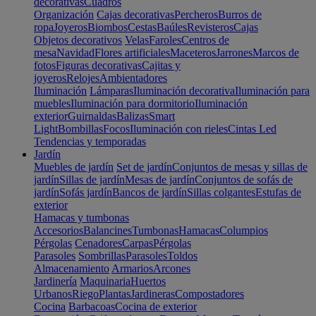
decorativas
Cuadros
Organización
Cajas decorativas
Percheros
Burros de
ropa
Joyeros
Biombos
Cestas
Baúles
Revisteros
Cajas
Objetos decorativos
Velas
Faroles
Centros de
mesa
Navidad
Flores artificiales
Maceteros
Jarrones
Marcos de
fotos
Figuras decorativas
Cajitas y
joyeros
Relojes
Ambientadores
Iluminación
Lámparas
Iluminación decorativa
Iluminación para
muebles
Iluminación para dormitorio
Iluminación
exterior
Guirnaldas
Balizas
Smart
Light
Bombillas
Focos
Iluminación con rieles
Cintas Led
Tendencias y temporadas
Jardín
Muebles de jardín
Set de jardín
Conjuntos de mesas y sillas de
jardín
Sillas de jardín
Mesas de jardín
Conjuntos de sofás de
jardín
Sofás jardín
Bancos de jardín
Sillas colgantes
Estufas de
exterior
Hamacas y tumbonas
Accesorios
Balancines
Tumbonas
Hamacas
Columpios
Pérgolas
Cenadores
Carpas
Pérgolas
Parasoles
Sombrillas
Parasoles
Toldos
Almacenamiento
Armarios
Arcones
Jardinería
Maquinaria
Huertos
Urbanos
Riego
Plantas
Jardineras
Compostadores
Cocina
Barbacoas
Cocina de exterior