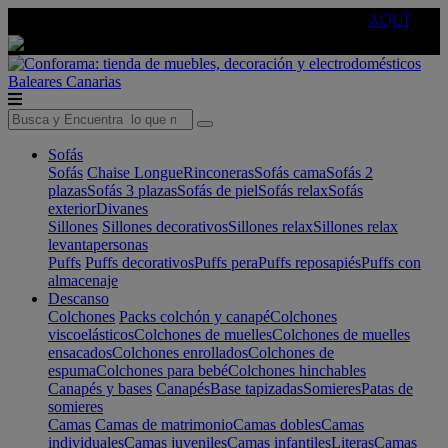
🔵Cambia tu electro con
-10% EXTRA
de descuento ☑️
AQUÍ
Baleares
Canarias
Sofás
Sofás
Chaise Longue
Rinconeras
Sofás cama
Sofás 2
plazas
Sofás 3 plazas
Sofás de piel
Sofás relax
Sofás
exterior
Divanes
Sillones
Sillones decorativos
Sillones relax
Sillones relax
levantapersonas
Puffs
Puffs decorativos
Puffs pera
Puffs reposapiés
Puffs con
almacenaje
Descanso
Colchones
Packs colchón y canapé
Colchones
viscoelásticos
Colchones de muelles
Colchones de muelles
ensacados
Colchones enrollados
Colchones de
espuma
Colchones para bebé
Colchones hinchables
Canapés y bases
Canapés
Base tapizadas
Somieres
Patas de
somieres
Camas
Camas de matrimonio
Camas dobles
Camas
individuales
Camas juveniles
Camas infantiles
Literas
Camas