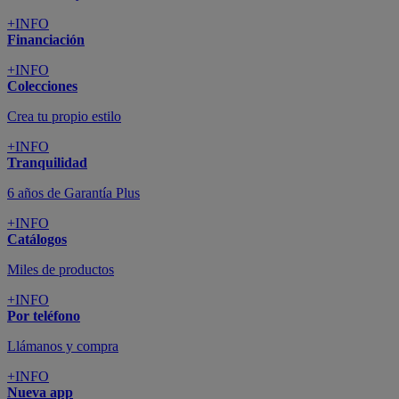
+INFO
Financiación
+INFO
Colecciones
Crea tu propio estilo
+INFO
Tranquilidad
6 años de Garantía Plus
+INFO
Catálogos
Miles de productos
+INFO
Por teléfono
Llámanos y compra
+INFO
Nueva app