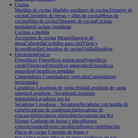
Cocina
Muebles de cocina
Muebles auxiliares de cocina
Armarios de
cocina
Conjuntos de mesas y sillas de cocina
Mesas de
cocina
Sillas de cocina
Taburetes de cocina
Cocinas
modulares
Cocinas completas
Cocinas a medida
Accesorios de cocina
Menaje
Servicio de
mesa
Cubertería
Cuchillos para chef
Vinos y
licores
Botellas
Utensilios de cocina
Vajilla
Bandejas
Electrodomésticos
Frigoríficos
Frigoríficos americanos
Frigoríficos
combi
Vinotecas
Frigoríficos integrables
Frigoríficos
pequeños
Frigoríficos portátiles
Congeladores
Congeladores verticales
Congeladores
horizontales
Lavadoras
Lavadoras de carga frontal
Lavadoras de carga
superior
Lavadoras - Secadoras
Lavadoras
integrables
Lavadoras por kg
Secadoras
Lavadoras - Secadoras
Secadoras con bomba de
calor
Secadoras de condensación
Secadoras de
evacuación
Secadoras integrables
Secadoras por Kg
Hornos
Conjunto de horno y placa
Hornos
convencionales
Hornos pirolíticos
Hornos multifunción
Placas de cocina
Conjunto de horno y
placa
Vitrocerámica
Placas de inducción
Placas de gas