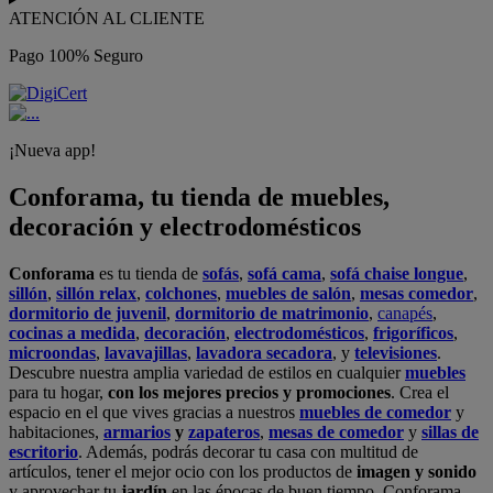
ATENCIÓN AL CLIENTE
Pago 100% Seguro
¡Nueva app!
Conforama, tu tienda de muebles,
decoración y electrodomésticos
Conforama
es tu tienda de
sofás
,
sofá cama
,
sofá chaise longue
,
sillón
,
sillón relax
,
colchones
,
muebles de salón
,
mesas comedor
,
dormitorio de juvenil
,
dormitorio de matrimonio
,
canapés
,
cocinas a medida
,
decoración
,
electrodomésticos
,
frigoríficos
,
microondas
,
lavavajillas
,
lavadora secadora
, y
televisiones
.
Descubre nuestra amplia variedad de estilos en cualquier
muebles
para tu hogar,
con los mejores precios y promociones
. Crea el
espacio en el que vives gracias a nuestros
muebles de comedor
y
habitaciones,
armarios
y
zapateros
,
mesas de comedor
y
sillas de
escritorio
. Además, podrás decorar tu casa con multitud de
artículos, tener el mejor ocio con los productos de
imagen y sonido
y aprovechar tu
jardín
en las épocas de buen tiempo. Conforama