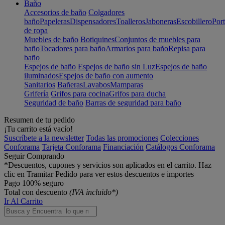
Baño
Accesorios de baño
Colgadores
baño
Papeleras
Dispensadores
Toalleros
Jaboneras
Escobillero
Port
de ropa
Muebles de baño
Botiquines
Conjuntos de muebles para
baño
Tocadores para baño
Armarios para baño
Repisa para
baño
Espejos de baño
Espejos de baño sin Luz
Espejos de baño
iluminados
Espejos de baño con aumento
Sanitarios
Bañeras
Lavabos
Mamparas
Grifería
Grifos para cocina
Grifos para ducha
Seguridad de baño
Barras de seguridad para baño
Resumen de tu pedido
¡Tu carrito está vacío!
Suscríbete a la newsletter
Todas las promociones
Colecciones
Conforama
Tarjeta Conforama
Financiación
Catálogos Conforama
Seguir Comprando
*Descuentos, cupones y servicios son aplicados en el carrito. Haz
clic en Tramitar Pedido para ver estos descuentos e importes
Pago 100% seguro
Total con descuento
(IVA incluido*)
Ir Al Carrito