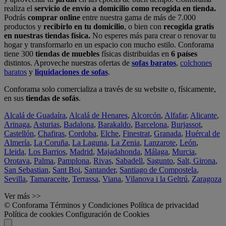
realiza el
servicio de envío a domicilio como recogida en tienda.
Podrás
comprar online
entre nuestra gama de más de 7.000
productos y
recibirlo en tu domicilio
, o bien con
recogida gratis
en nuestras tiendas física.
No esperes más para crear o renovar tu
hogar y transformarlo en un espacio con mucho estilo. Conforama
tiene 300
tiendas de muebles
físicas distribuidas en
6 países
distintos. Aproveche nuestras ofertas de
sofas baratos
,
colchones
baratos
y
liquidaciones de sofas
.
Conforama solo comercializa a través de su website o, físicamente,
en sus
tiendas de sofás
.
Alcalá de Guadaíra
,
Alcalá de Henares
,
Alcorcón
,
Alfafar
,
Alicante
,
Arinaga
,
Asturias
,
Badalona
,
Barakaldo
,
Barcelona
,
Burjassot
,
Castellón
,
Chafiras
,
Cordoba
,
Elche
,
Finestrat
,
Granada
,
Huércal de
Almería
,
La Coruña
,
La Laguna
,
La Zenia
,
Lanzarote
,
León
,
Lleida
,
Los Barrios
,
Madrid
,
Majadahonda
,
Málaga
,
Murcia
,
Orotava
,
Palma
,
Pamplona
,
Rivas
,
Sabadell
,
Sagunto
,
Salt, Girona
,
San Sebastian
,
Sant Boi
,
Santander
,
Santiago de Compostela
,
Sevilla
,
Tamaraceite
,
Terrassa
,
Viana
,
Vilanova i la Geltrú
,
Zaragoza
Ver más >>
© Conforama
Términos y Condiciones
Política de privacidad
Política de cookies
Configuración de Cookies