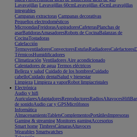
Lavavajillas
Lavavajillas 60cm
Lavavajillas 45cm
Lavavajillas
integrables
Campanas extractoras
Campanas decorativas
Pequeños electrodomésticos
Microondas
Freidoras
Aspiradores
Cafeteras
Planchas de
asar
Batidoras
Amasadores
Robots de Cocina
Balanzas de
Cocina
Tostadoras
Calefacción
Termoventiladores
Convectores
Estufas
Radiadores
Calefactores
D
Térmicos
Humidificadores
Climatización
Ventiladores
Aire acondicionado
Calentadores de agua
Termos eléctricos
Belleza y salud
Cuidado de los hombres
Cuidado
cabello
Cuidado dental
Salud y bienestar
Limpieza
Limpieza a vapor
Robot limpiacristales
Electrónica
Audio y hifi
Auriculares
Adaptadores
Reproductores
Radios
Altavoces
Hifi
Bar
de sonido
Audio car y GPS
Micrófonos
Informática
Almacenamiento
Tablets
Complementos
Portátiles
Impresoras
Gaming & streaming
Monitores gaming
Accesorios
Smart home
Timbres
Cámaras
Altavoces
Wearables
Smartwatches