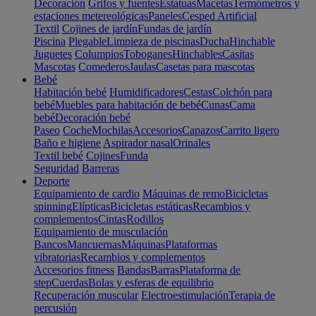
Decoración
Grifos y fuentes
Estatuas
Macetas
Termómetros y
estaciones metereológicas
Paneles
Cesped Artificial
Textil
Cojines de jardín
Fundas de jardín
Piscina
Plegable
Limpieza de piscinas
Ducha
Hinchable
Juguetes
Columpios
Toboganes
Hinchables
Casitas
Mascotas
Comederos
Jaulas
Casetas para mascotas
Bebé
Habitación bebé
Humidificadores
Cestas
Colchón para
bebé
Muebles para habitación de bebé
Cunas
Cama
bebé
Decoración bebé
Paseo
Coche
Mochilas
Accesorios
Capazos
Carrito ligero
Baño e higiene
Aspirador nasal
Orinales
Textil bebé
Cojines
Funda
Seguridad
Barreras
Deporte
Equipamiento de cardio
Máquinas de remo
Bicicletas
spinning
Elípticas
Bicicletas estáticas
Recambios y
complementos
Cintas
Rodillos
Equipamiento de musculación
Bancos
Mancuernas
Máquinas
Plataformas
vibratorias
Recambios y complementos
Accesorios fitness
Bandas
Barras
Plataforma de
step
Cuerdas
Bolas y esferas de equilibrio
Recuperación muscular
Electroestimulación
Terapia de
percusión