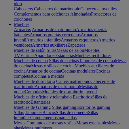
nido
Cabeceros
Cabeceros de matrimonio
Cabeceros juveniles
Complementos para colchones
Almohadas
Protectores de
colchones
Muebles
Armarios
Armarios de matrimonio
Armarios puertas
batientes
Armarios puertas correderas
Armarios
juvenil
Armarios infantiles
Armarios esquineros
Armarios
vestidores
Armarios auxiliares
Zapateros
Muebles de salón
Sillas
Mesas de salón
Muebles
TV
Vitrinas
Aparadores
Estanterias
Muebles recibidores
Muebles de cocina
Sillas de cocinas
Taburetes de cocina
Mesas
de cocina
Mesas y sillas de cocina
Muebles auxiliares de
cocina
Armarios de cocina
Cocinas modulares
Cocinas
completas
Cocinas a medida
Muebles de dormitorio
Camas matrimonio
Cabeceros de
matrimonio
Armarios de matrimonio
Mesitas de
noche
Comodas
Muebles de dormitorio juvenil
Muebles de oficina y teletrabajo
Escritorios
Sillas de
escritorio
Estanterías
Muebles de Gaming
Sillas gaming
Escritorios gaming
Sillas
Taburetes
Bancos
Sillas de comedor
Sillas
infantiles
Complementos para sillas
Mesas
Conjuntos de mesas y sillas
Mesas extensibles
Mesas
altas
Mesas multiusos