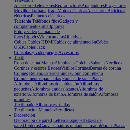
Televisión
Accesorios
Televisores
Reproductores
Adaptadores
Proyectores
Movilidad urbana
Karts
Motos eléctricas
Accesorios
Bicicletas
eléctricas
Patinetes eléctricos
Telefonía
Teléfonos fijos
Gadgets y
complementos
Smartphones
Foto y vídeo
Cámaras de
fotos
Trípodes
Videocámaras
Objetivos
Cables
Cables HDMI
Cables de alimentación
Cables
USB
Cables Jack
Consolas y videojuegos
Accesorios
Textil
Ropa de cama
Mantas
Almohadas
Colchas
Sábanas
Nórdicos
Cortinas y estores
Estores
Visillos
Cortinas
Barras de cortina
Cojines
Relleno
Exterior
Fundas
Cojín con relleno
Complementos para sofás
Fundas de sofás
Plaids
Alfombras
Alfombras de habitación
Alfombras
pequeñas
Alfombras antideslizantes
Alfombras de
exterior
Alfombras de baño
Alfombras de salón
Alfombras
infantiles
Textil baño
Albornoces
Toallas
Textil cocina
Manteles
Servilletas
Decoración
Decoración de pared
Letreros
Espejos
Relojes de
pared
Tableros
Canvas
Cuadros pintados a mano
Marcos
Placas