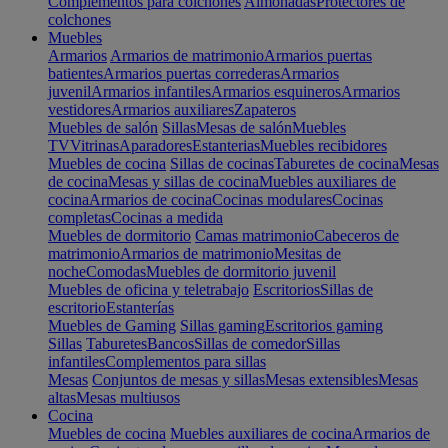
Complementos para colchones
Almohadas
Protectores de
colchones
Muebles
Armarios
Armarios de matrimonio
Armarios puertas
batientes
Armarios puertas correderas
Armarios
juvenil
Armarios infantiles
Armarios esquineros
Armarios
vestidores
Armarios auxiliares
Zapateros
Muebles de salón
Sillas
Mesas de salón
Muebles
TV
Vitrinas
Aparadores
Estanterias
Muebles recibidores
Muebles de cocina
Sillas de cocinas
Taburetes de cocina
Mesas
de cocina
Mesas y sillas de cocina
Muebles auxiliares de
cocina
Armarios de cocina
Cocinas modulares
Cocinas
completas
Cocinas a medida
Muebles de dormitorio
Camas matrimonio
Cabeceros de
matrimonio
Armarios de matrimonio
Mesitas de
noche
Comodas
Muebles de dormitorio juvenil
Muebles de oficina y teletrabajo
Escritorios
Sillas de
escritorio
Estanterías
Muebles de Gaming
Sillas gaming
Escritorios gaming
Sillas
Taburetes
Bancos
Sillas de comedor
Sillas
infantiles
Complementos para sillas
Mesas
Conjuntos de mesas y sillas
Mesas extensibles
Mesas
altas
Mesas multiusos
Cocina
Muebles de cocina
Muebles auxiliares de cocina
Armarios de