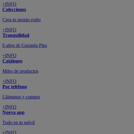
+INFO
Colecciones
Crea tu propio estilo
+INFO
Tranquilidad
6 años de Garantía Plus
+INFO
Catálogos
Miles de productos
+INFO
Por teléfono
Llámanos y compra
+INFO
Nueva app
Todo en tu móvil
+INFO