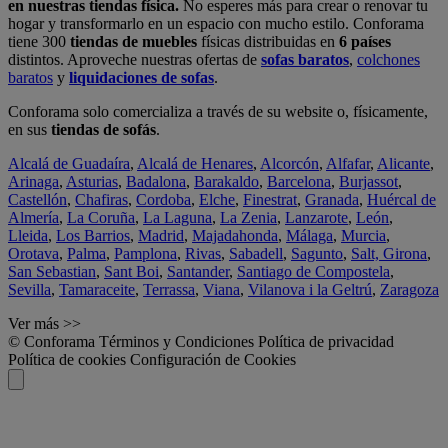
en nuestras tiendas física.
No esperes más para crear o renovar tu
hogar y transformarlo en un espacio con mucho estilo. Conforama
tiene 300
tiendas de muebles
físicas distribuidas en
6 países
distintos. Aproveche nuestras ofertas de
sofas baratos
,
colchones
baratos
y
liquidaciones de sofas
.
Conforama solo comercializa a través de su website o, físicamente,
en sus
tiendas de sofás
.
Alcalá de Guadaíra
,
Alcalá de Henares
,
Alcorcón
,
Alfafar
,
Alicante
,
Arinaga
,
Asturias
,
Badalona
,
Barakaldo
,
Barcelona
,
Burjassot
,
Castellón
,
Chafiras
,
Cordoba
,
Elche
,
Finestrat
,
Granada
,
Huércal de
Almería
,
La Coruña
,
La Laguna
,
La Zenia
,
Lanzarote
,
León
,
Lleida
,
Los Barrios
,
Madrid
,
Majadahonda
,
Málaga
,
Murcia
,
Orotava
,
Palma
,
Pamplona
,
Rivas
,
Sabadell
,
Sagunto
,
Salt, Girona
,
San Sebastian
,
Sant Boi
,
Santander
,
Santiago de Compostela
,
Sevilla
,
Tamaraceite
,
Terrassa
,
Viana
,
Vilanova i la Geltrú
,
Zaragoza
Ver más >>
© Conforama
Términos y Condiciones
Política de privacidad
Política de cookies
Configuración de Cookies