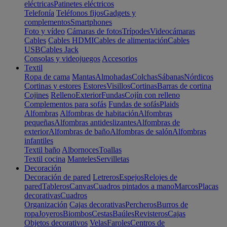
eléctricas
Patinetes eléctricos
Telefonía
Teléfonos fijos
Gadgets y
complementos
Smartphones
Foto y vídeo
Cámaras de fotos
Trípodes
Videocámaras
Cables
Cables HDMI
Cables de alimentación
Cables
USB
Cables Jack
Consolas y videojuegos
Accesorios
Textil
Ropa de cama
Mantas
Almohadas
Colchas
Sábanas
Nórdicos
Cortinas y estores
Estores
Visillos
Cortinas
Barras de cortina
Cojines
Relleno
Exterior
Fundas
Cojín con relleno
Complementos para sofás
Fundas de sofás
Plaids
Alfombras
Alfombras de habitación
Alfombras
pequeñas
Alfombras antideslizantes
Alfombras de
exterior
Alfombras de baño
Alfombras de salón
Alfombras
infantiles
Textil baño
Albornoces
Toallas
Textil cocina
Manteles
Servilletas
Decoración
Decoración de pared
Letreros
Espejos
Relojes de
pared
Tableros
Canvas
Cuadros pintados a mano
Marcos
Placas
decorativas
Cuadros
Organización
Cajas decorativas
Percheros
Burros de
ropa
Joyeros
Biombos
Cestas
Baúles
Revisteros
Cajas
Objetos decorativos
Velas
Faroles
Centros de