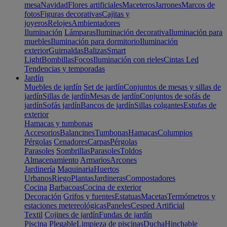
mesa
Navidad
Flores artificiales
Maceteros
Jarrones
Marcos de
fotos
Figuras decorativas
Cajitas y
joyeros
Relojes
Ambientadores
Iluminación
Lámparas
Iluminación decorativa
Iluminación para
muebles
Iluminación para dormitorio
Iluminación
exterior
Guirnaldas
Balizas
Smart
Light
Bombillas
Focos
Iluminación con rieles
Cintas Led
Tendencias y temporadas
Jardín
Muebles de jardín
Set de jardín
Conjuntos de mesas y sillas de
jardín
Sillas de jardín
Mesas de jardín
Conjuntos de sofás de
jardín
Sofás jardín
Bancos de jardín
Sillas colgantes
Estufas de
exterior
Hamacas y tumbonas
Accesorios
Balancines
Tumbonas
Hamacas
Columpios
Pérgolas
Cenadores
Carpas
Pérgolas
Parasoles
Sombrillas
Parasoles
Toldos
Almacenamiento
Armarios
Arcones
Jardinería
Maquinaria
Huertos
Urbanos
Riego
Plantas
Jardineras
Compostadores
Cocina
Barbacoas
Cocina de exterior
Decoración
Grifos y fuentes
Estatuas
Macetas
Termómetros y
estaciones metereológicas
Paneles
Cesped Artificial
Textil
Cojines de jardín
Fundas de jardín
Piscina
Plegable
Limpieza de piscinas
Ducha
Hinchable