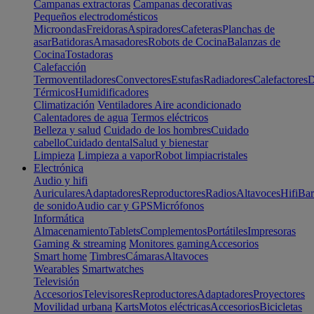
Campanas extractoras
Campanas decorativas
Pequeños electrodomésticos
Microondas
Freidoras
Aspiradores
Cafeteras
Planchas de
asar
Batidoras
Amasadores
Robots de Cocina
Balanzas de
Cocina
Tostadoras
Calefacción
Termoventiladores
Convectores
Estufas
Radiadores
Calefactores
D
Térmicos
Humidificadores
Climatización
Ventiladores
Aire acondicionado
Calentadores de agua
Termos eléctricos
Belleza y salud
Cuidado de los hombres
Cuidado
cabello
Cuidado dental
Salud y bienestar
Limpieza
Limpieza a vapor
Robot limpiacristales
Electrónica
Audio y hifi
Auriculares
Adaptadores
Reproductores
Radios
Altavoces
Hifi
Bar
de sonido
Audio car y GPS
Micrófonos
Informática
Almacenamiento
Tablets
Complementos
Portátiles
Impresoras
Gaming & streaming
Monitores gaming
Accesorios
Smart home
Timbres
Cámaras
Altavoces
Wearables
Smartwatches
Televisión
Accesorios
Televisores
Reproductores
Adaptadores
Proyectores
Movilidad urbana
Karts
Motos eléctricas
Accesorios
Bicicletas