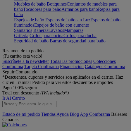
Muebles de baño
Botiquines
Conjuntos de muebles para
baño
Tocadores para baño
Armarios para baño
Repisa para
baño
Espejos de baño
Espejos de baño sin Luz
Espejos de baño
iluminados
Espejos de baño con aumento
Sanitarios
Bañeras
Lavabos
Mamparas
Grifería
Grifos para cocina
Grifos para ducha
Seguridad de baño
Barras de seguridad para baño
Resumen de tu pedido
¡Tu carrito está vacío!
Suscríbete a la newsletter
Todas las promociones
Colecciones
Conforama
Tarjeta Conforama
Financiación
Catálogos Conforama
Seguir Comprando
*Descuentos, cupones y servicios son aplicados en el carrito. Haz
clic en Tramitar Pedido para ver estos descuentos e importes
Pago 100% seguro
Total con descuento
(IVA incluido*)
Ir Al Carrito
Estado de mi pedido
Tiendas
Ayuda
Blog
App Conforama
Baleares
Canarias