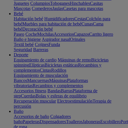
Juguetes
Columpios
Toboganes
Hinchables
Casitas
Mascotas
Comederos
Jaulas
Casetas para mascotas
Bebé
Habitación bebé
Humidificadores
Cestas
Colchón para
bebé
Muebles para habitación de bebé
Cunas
Cama
bebé
Decoración bebé
Paseo
Coche
Mochilas
Accesorios
Capazos
Carrito ligero
Baño e higiene
Aspirador nasal
Orinales
Textil bebé
Cojines
Funda
Seguridad
Barreras
Deporte
Equipamiento de cardio
Máquinas de remo
Bicicletas
spinning
Elípticas
Bicicletas estáticas
Recambios y
complementos
Cintas
Rodillos
Equipamiento de musculación
Bancos
Mancuernas
Máquinas
Plataformas
vibratorias
Recambios y complementos
Accesorios fitness
Bandas
Barras
Plataforma de
step
Cuerdas
Bolas y esferas de equilibrio
Recuperación muscular
Electroestimulación
Terapia de
percusión
Baño
Accesorios de baño
Colgadores
baño
Papeleras
Dispensadores
Toalleros
Jaboneras
Escobillero
Port
de ropa