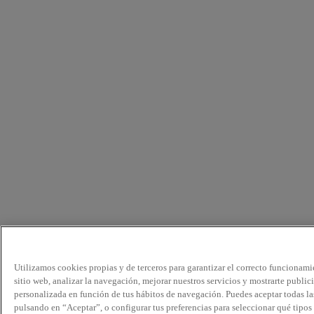
Utilizamos cookies propias y de terceros para garantizar el correcto funcionami
sitio web, analizar la navegación, mejorar nuestros servicios y mostrarte public
personalizada en función de tus hábitos de navegación. Puedes aceptar todas la
pulsando en “Aceptar”, o configurar tus preferencias para seleccionar qué tipos