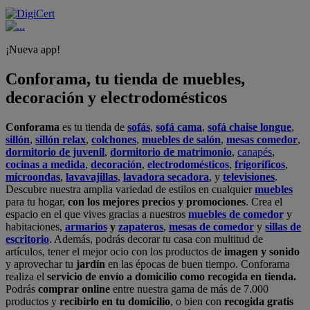
¡Nueva app!
Conforama, tu tienda de muebles,
decoración y electrodomésticos
Conforama
es tu tienda de
sofás
,
sofá cama
,
sofá chaise longue
,
sillón
,
sillón relax
,
colchones
,
muebles de salón
,
mesas comedor
,
dormitorio de juvenil
,
dormitorio de matrimonio
,
canapés
,
cocinas a medida
,
decoración
,
electrodomésticos
,
frigoríficos
,
microondas
,
lavavajillas
,
lavadora secadora
, y
televisiones
.
Descubre nuestra amplia variedad de estilos en cualquier
muebles
para tu hogar,
con los mejores precios y promociones
. Crea el
espacio en el que vives gracias a nuestros
muebles de comedor
y
habitaciones,
armarios
y
zapateros
,
mesas de comedor
y
sillas de
escritorio
. Además, podrás decorar tu casa con multitud de
artículos, tener el mejor ocio con los productos de
imagen y sonido
y aprovechar tu
jardín
en las épocas de buen tiempo. Conforama
realiza el
servicio de envío a domicilio como recogida en tienda.
Podrás
comprar online
entre nuestra gama de más de 7.000
productos y
recibirlo en tu domicilio
, o bien con
recogida gratis