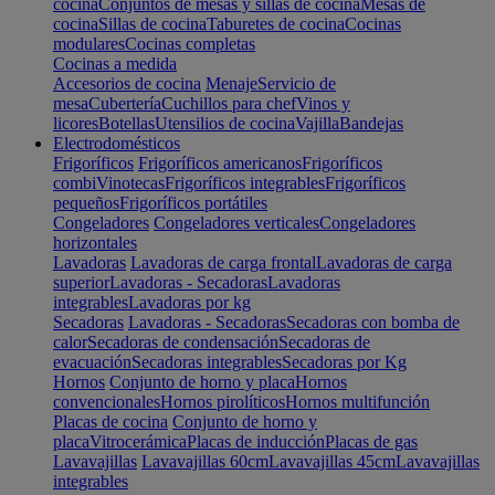
cocina
Conjuntos de mesas y sillas de cocina
Mesas de
cocina
Sillas de cocina
Taburetes de cocina
Cocinas
modulares
Cocinas completas
Cocinas a medida
Accesorios de cocina
Menaje
Servicio de
mesa
Cubertería
Cuchillos para chef
Vinos y
licores
Botellas
Utensilios de cocina
Vajilla
Bandejas
Electrodomésticos
Frigoríficos
Frigoríficos americanos
Frigoríficos
combi
Vinotecas
Frigoríficos integrables
Frigoríficos
pequeños
Frigoríficos portátiles
Congeladores
Congeladores verticales
Congeladores
horizontales
Lavadoras
Lavadoras de carga frontal
Lavadoras de carga
superior
Lavadoras - Secadoras
Lavadoras
integrables
Lavadoras por kg
Secadoras
Lavadoras - Secadoras
Secadoras con bomba de
calor
Secadoras de condensación
Secadoras de
evacuación
Secadoras integrables
Secadoras por Kg
Hornos
Conjunto de horno y placa
Hornos
convencionales
Hornos pirolíticos
Hornos multifunción
Placas de cocina
Conjunto de horno y
placa
Vitrocerámica
Placas de inducción
Placas de gas
Lavavajillas
Lavavajillas 60cm
Lavavajillas 45cm
Lavavajillas
integrables