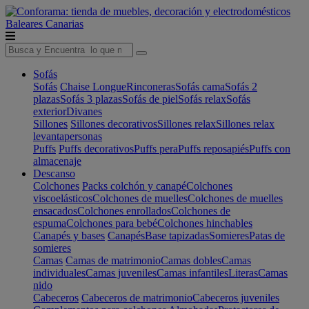
Baleares
Canarias
Sofás
Sofás
Chaise Longue
Rinconeras
Sofás cama
Sofás 2
plazas
Sofás 3 plazas
Sofás de piel
Sofás relax
Sofás
exterior
Divanes
Sillones
Sillones decorativos
Sillones relax
Sillones relax
levantapersonas
Puffs
Puffs decorativos
Puffs pera
Puffs reposapiés
Puffs con
almacenaje
Descanso
Colchones
Packs colchón y canapé
Colchones
viscoelásticos
Colchones de muelles
Colchones de muelles
ensacados
Colchones enrollados
Colchones de
espuma
Colchones para bebé
Colchones hinchables
Canapés y bases
Canapés
Base tapizadas
Somieres
Patas de
somieres
Camas
Camas de matrimonio
Camas dobles
Camas
individuales
Camas juveniles
Camas infantiles
Literas
Camas
nido
Cabeceros
Cabeceros de matrimonio
Cabeceros juveniles