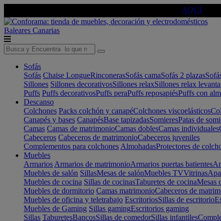
🔵Cambia tu electro con
-10% EXTRA
de descuento ☑️
AQUÍ
Baleares
Canarias
Sofás
Sofás
Chaise Longue
Rinconeras
Sofás cama
Sofás 2 plazas
Sofá
Sillones
Sillones decorativos
Sillones relax
Sillones relax levant
Puffs
Puffs decorativos
Puffs pera
Puffs reposapiés
Puffs con al
Descanso
Colchones
Packs colchón y canapé
Colchones viscoelásticos
Col
Canapés y bases
Canapés
Base tapizadas
Somieres
Patas de somi
Camas
Camas de matrimonio
Camas dobles
Camas individuales
Cabeceros
Cabeceros de matrimonio
Cabeceros juveniles
Complementos para colchones
Almohadas
Protectores de colch
Muebles
Armarios
Armarios de matrimonio
Armarios puertas batientes
Ar
Muebles de salón
Sillas
Mesas de salón
Muebles TV
Vitrinas
Apa
Muebles de cocina
Sillas de cocinas
Taburetes de cocina
Mesas d
Muebles de dormitorio
Camas matrimonio
Cabeceros de matrim
Muebles de oficina y teletrabajo
Escritorios
Sillas de escritorio
Es
Muebles de Gaming
Sillas gaming
Escritorios gaming
Sillas
Taburetes
Bancos
Sillas de comedor
Sillas infantiles
Complem