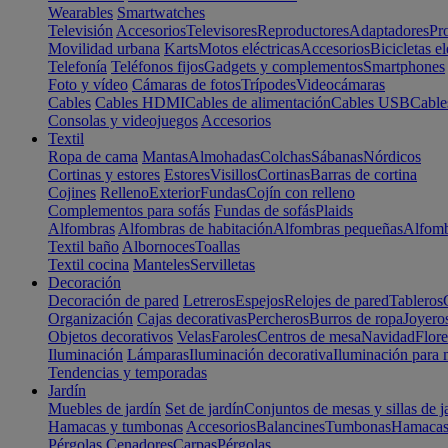
Wearables
Smartwatches
Televisión
Accesorios
Televisores
Reproductores
Adaptadores
Pr
Movilidad urbana
Karts
Motos eléctricas
Accesorios
Bicicletas el
Telefonía
Teléfonos fijos
Gadgets y complementos
Smartphones
Foto y vídeo
Cámaras de fotos
Trípodes
Videocámaras
Cables
Cables HDMI
Cables de alimentación
Cables USB
Cable
Consolas y videojuegos
Accesorios
Textil
Ropa de cama
Mantas
Almohadas
Colchas
Sábanas
Nórdicos
Cortinas y estores
Estores
Visillos
Cortinas
Barras de cortina
Cojines
Relleno
Exterior
Fundas
Cojín con relleno
Complementos para sofás
Fundas de sofás
Plaids
Alfombras
Alfombras de habitación
Alfombras pequeñas
Alfomb
Textil baño
Albornoces
Toallas
Textil cocina
Manteles
Servilletas
Decoración
Decoración de pared
Letreros
Espejos
Relojes de pared
Tableros
Organización
Cajas decorativas
Percheros
Burros de ropa
Joyero
Objetos decorativos
Velas
Faroles
Centros de mesa
Navidad
Flore
Iluminación
Lámparas
Iluminación decorativa
Iluminación para 
Tendencias y temporadas
Jardín
Muebles de jardín
Set de jardín
Conjuntos de mesas y sillas de j
Hamacas y tumbonas
Accesorios
Balancines
Tumbonas
Hamaca
Pérgolas
Cenadores
Carpas
Pérgolas