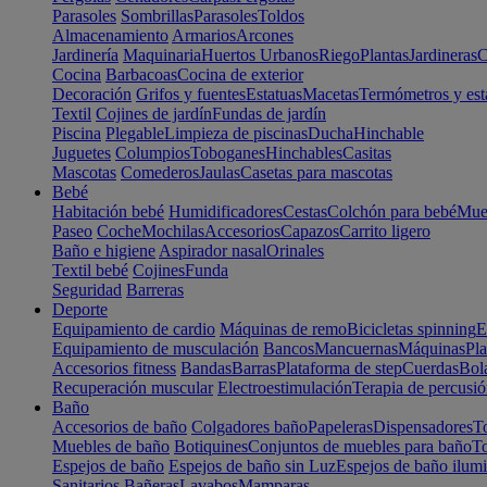
Parasoles
Sombrillas
Parasoles
Toldos
Almacenamiento
Armarios
Arcones
Jardinería
Maquinaria
Huertos Urbanos
Riego
Plantas
Jardineras
C
Cocina
Barbacoas
Cocina de exterior
Decoración
Grifos y fuentes
Estatuas
Macetas
Termómetros y est
Textil
Cojines de jardín
Fundas de jardín
Piscina
Plegable
Limpieza de piscinas
Ducha
Hinchable
Juguetes
Columpios
Toboganes
Hinchables
Casitas
Mascotas
Comederos
Jaulas
Casetas para mascotas
Bebé
Habitación bebé
Humidificadores
Cestas
Colchón para bebé
Mueb
Paseo
Coche
Mochilas
Accesorios
Capazos
Carrito ligero
Baño e higiene
Aspirador nasal
Orinales
Textil bebé
Cojines
Funda
Seguridad
Barreras
Deporte
Equipamiento de cardio
Máquinas de remo
Bicicletas spinning
E
Equipamiento de musculación
Bancos
Mancuernas
Máquinas
Pla
Accesorios fitness
Bandas
Barras
Plataforma de step
Cuerdas
Bola
Recuperación muscular
Electroestimulación
Terapia de percusi
Baño
Accesorios de baño
Colgadores baño
Papeleras
Dispensadores
To
Muebles de baño
Botiquines
Conjuntos de muebles para baño
To
Espejos de baño
Espejos de baño sin Luz
Espejos de baño ilum
Sanitarios
Bañeras
Lavabos
Mamparas