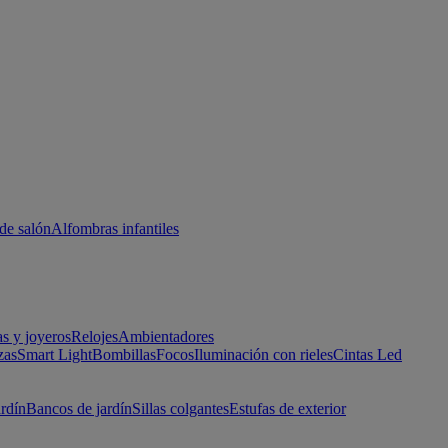
de salón
Alfombras infantiles
as y joyeros
Relojes
Ambientadores
zas
Smart Light
Bombillas
Focos
Iluminación con rieles
Cintas Led
ardín
Bancos de jardín
Sillas colgantes
Estufas de exterior