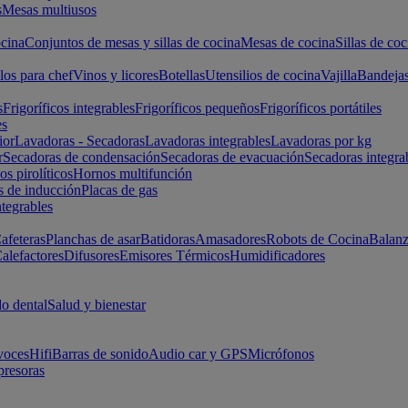
s
Mesas multiusos
cina
Conjuntos de mesas y sillas de cocina
Mesas de cocina
Sillas de coc
los para chef
Vinos y licores
Botellas
Utensilios de cocina
Vajilla
Bandeja
s
Frigoríficos integrables
Frigoríficos pequeños
Frigoríficos portátiles
es
ior
Lavadoras - Secadoras
Lavadoras integrables
Lavadoras por kg
r
Secadoras de condensación
Secadoras de evacuación
Secadoras integra
s pirolíticos
Hornos multifunción
s de inducción
Placas de gas
ntegrables
afeteras
Planchas de asar
Batidoras
Amasadores
Robots de Cocina
Balanz
alefactores
Difusores
Emisores Térmicos
Humidificadores
o dental
Salud y bienestar
voces
Hifi
Barras de sonido
Audio car y GPS
Micrófonos
presoras