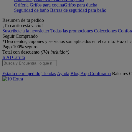
Grifería
Grifos para cocina
Grifos para ducha
Seguridad de baño
Barras de seguridad para baño
Resumen de tu pedido
¡Tu carrito está vacío!
Suscríbete a la newsletter
Todas las promociones
Colecciones Confo
Seguir Comprando
*Descuentos, cupones y servicios son aplicados en el carrito. Haz cli
Pago 100% seguro
Total con descuento
(IVA incluido*)
Ir Al Carrito
Estado de mi pedido
Tiendas
Ayuda
Blog
App Conforama
Baleares
C