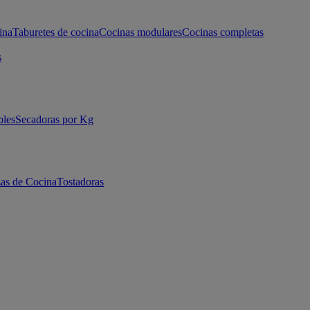
ina
Taburetes de cocina
Cocinas modulares
Cocinas completas
s
bles
Secadoras por Kg
as de Cocina
Tostadoras