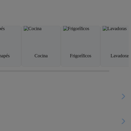
napés
Cocina
Frigoríficos
Lavadoras