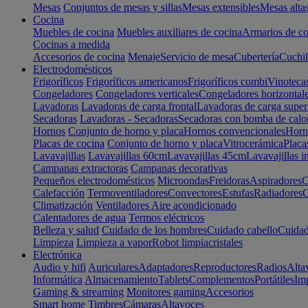
Mesas
Conjuntos de mesas y sillas
Mesas extensibles
Mesas alta
Cocina
Muebles de cocina
Muebles auxiliares de cocina
Armarios de co
Cocinas a medida
Accesorios de cocina
Menaje
Servicio de mesa
Cubertería
Cuchil
Electrodomésticos
Frigoríficos
Frigoríficos americanos
Frigoríficos combi
Vinoteca
Congeladores
Congeladores verticales
Congeladores horizontal
Lavadoras
Lavadoras de carga frontal
Lavadoras de carga super
Secadoras
Lavadoras - Secadoras
Secadoras con bomba de calo
Hornos
Conjunto de horno y placa
Hornos convencionales
Horno
Placas de cocina
Conjunto de horno y placa
Vitrocerámica
Placa
Lavavajillas
Lavavajillas 60cm
Lavavajillas 45cm
Lavavajillas i
Campanas extractoras
Campanas decorativas
Pequeños electrodomésticos
Microondas
Freidoras
Aspiradores
C
Calefacción
Termoventiladores
Convectores
Estufas
Radiadores
C
Climatización
Ventiladores
Aire acondicionado
Calentadores de agua
Termos eléctricos
Belleza y salud
Cuidado de los hombres
Cuidado cabello
Cuidad
Limpieza
Limpieza a vapor
Robot limpiacristales
Electrónica
Audio y hifi
Auriculares
Adaptadores
Reproductores
Radios
Alta
Informática
Almacenamiento
Tablets
Complementos
Portátiles
Im
Gaming & streaming
Monitores gaming
Accesorios
Smart home
Timbres
Cámaras
Altavoces