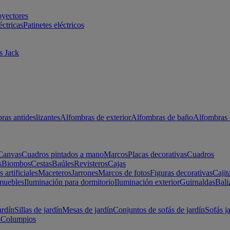
oyectores
éctricas
Patinetes eléctricos
s Jack
ras antideslizantes
Alfombras de exterior
Alfombras de baño
Alfombras 
Canvas
Cuadros pintados a mano
Marcos
Placas decorativas
Cuadros
s
Biombos
Cestas
Baúles
Revisteros
Cajas
s artificiales
Maceteros
Jarrones
Marcos de fotos
Figuras decorativas
Cajit
muebles
Iluminación para dormitorio
Iluminación exterior
Guirnaldas
Bali
ardín
Sillas de jardín
Mesas de jardín
Conjuntos de sofás de jardín
Sofás j
s
Columpios