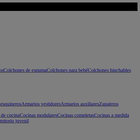
os
Colchones de espuma
Colchones para bebé
Colchones hinchables
esquineros
Armarios vestidores
Armarios auxiliares
Zapateros
 de cocina
Cocinas modulares
Cocinas completas
Cocinas a medida
mitorio juvenil