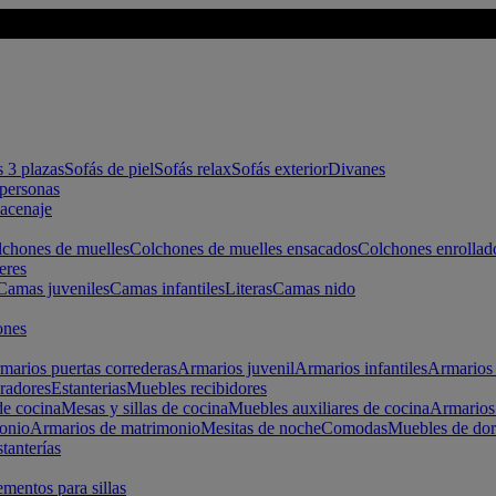
s 3 plazas
Sofás de piel
Sofás relax
Sofás exterior
Divanes
apersonas
macenaje
chones de muelles
Colchones de muelles ensacados
Colchones enrollad
eres
Camas juveniles
Camas infantiles
Literas
Camas nido
ones
marios puertas correderas
Armarios juvenil
Armarios infantiles
Armarios 
radores
Estanterias
Muebles recibidores
e cocina
Mesas y sillas de cocina
Muebles auxiliares de cocina
Armarios
onio
Armarios de matrimonio
Mesitas de noche
Comodas
Muebles de dor
tanterías
entos para sillas