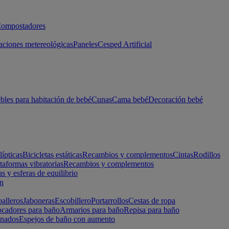
ompostadores
aciones metereológicas
Paneles
Cesped Artificial
les para habitación de bebé
Cunas
Cama bebé
Decoración bebé
lípticas
Bicicletas estáticas
Recambios y complementos
Cintas
Rodillos
taformas vibratorias
Recambios y complementos
s y esferas de equilibrio
ón
alleros
Jaboneras
Escobillero
Portarrollos
Cestas de ropa
cadores para baño
Armarios para baño
Repisa para baño
inados
Espejos de baño con aumento