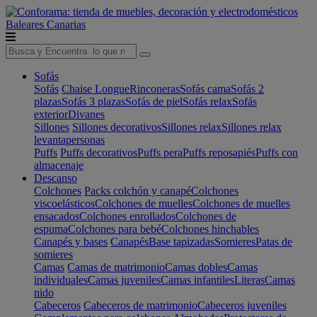
Baleares
Canarias
Sofás
Sofás
Chaise Longue
Rinconeras
Sofás cama
Sofás 2
plazas
Sofás 3 plazas
Sofás de piel
Sofás relax
Sofás
exterior
Divanes
Sillones
Sillones decorativos
Sillones relax
Sillones relax
levantapersonas
Puffs
Puffs decorativos
Puffs pera
Puffs reposapiés
Puffs con
almacenaje
Descanso
Colchones
Packs colchón y canapé
Colchones
viscoelásticos
Colchones de muelles
Colchones de muelles
ensacados
Colchones enrollados
Colchones de
espuma
Colchones para bebé
Colchones hinchables
Canapés y bases
Canapés
Base tapizadas
Somieres
Patas de
somieres
Camas
Camas de matrimonio
Camas dobles
Camas
individuales
Camas juveniles
Camas infantiles
Literas
Camas
nido
Cabeceros
Cabeceros de matrimonio
Cabeceros juveniles