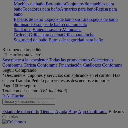
Muebles de baño
Botiquines
Conjuntos de muebles para
baño
Tocadores para baño
Armarios para baño
Repisa para
baño
Espejos de baño
Espejos de baño sin Luz
Espejos de baño
iluminados
Espejos de baño con aumento
Sanitarios
Bañeras
Lavabos
Mamparas
Grifería
Grifos para cocina
Grifos para ducha
Seguridad de baño
Barras de seguridad para baño
Resumen de tu pedido
¡Tu carrito está vacío!
Suscríbete a la newsletter
Todas las promociones
Colecciones
Conforama
Tarjeta Conforama
Financiación
Catálogos Conforama
Seguir Comprando
*Descuentos, cupones y servicios son aplicados en el carrito. Haz
clic en Tramitar Pedido para ver estos descuentos e importes
Pago 100% seguro
Total con descuento
(IVA incluido*)
Ir Al Carrito
Estado de mi pedido
Tiendas
Ayuda
Blog
App Conforama
Baleares
Canarias