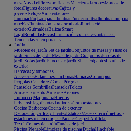
mesa
Navidad
Flores artificiales
Maceteros
Jarrones
Marcos de
fotos
Figuras decorativas
Cajitas y
joyeros
Relojes
Ambientadores
Iluminación
Lámparas
Iluminación decorativa
Iluminación para
muebles
Iluminación para dormitorio
Iluminación
exterior
Guirnaldas
Balizas
Smart
Light
Bombillas
Focos
Iluminación con rieles
Cintas Led
Tendencias y temporadas
Jardín
Muebles de jardín
Set de jardín
Conjuntos de mesas y sillas de
jardín
Sillas de jardín
Mesas de jardín
Conjuntos de sofás de
jardín
Sofás jardín
Bancos de jardín
Sillas colgantes
Estufas de
exterior
Hamacas y tumbonas
Accesorios
Balancines
Tumbonas
Hamacas
Columpios
Pérgolas
Cenadores
Carpas
Pérgolas
Parasoles
Sombrillas
Parasoles
Toldos
Almacenamiento
Armarios
Arcones
Jardinería
Maquinaria
Huertos
Urbanos
Riego
Plantas
Jardineras
Compostadores
Cocina
Barbacoas
Cocina de exterior
Decoración
Grifos y fuentes
Estatuas
Macetas
Termómetros y
estaciones metereológicas
Paneles
Cesped Artificial
Textil
Cojines de jardín
Fundas de jardín
Piscina
Plegable
Limpieza de piscinas
Ducha
Hinchable