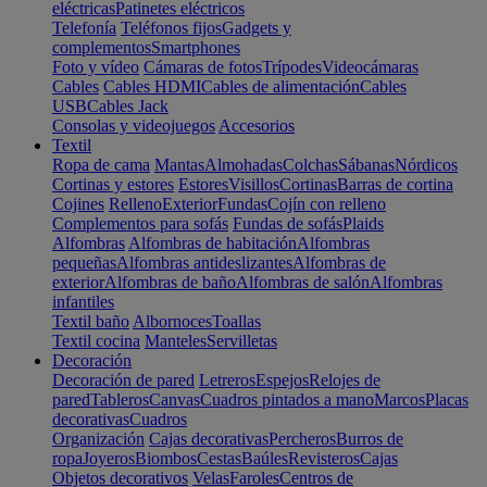
eléctricas
Patinetes eléctricos
Telefonía
Teléfonos fijos
Gadgets y
complementos
Smartphones
Foto y vídeo
Cámaras de fotos
Trípodes
Videocámaras
Cables
Cables HDMI
Cables de alimentación
Cables
USB
Cables Jack
Consolas y videojuegos
Accesorios
Textil
Ropa de cama
Mantas
Almohadas
Colchas
Sábanas
Nórdicos
Cortinas y estores
Estores
Visillos
Cortinas
Barras de cortina
Cojines
Relleno
Exterior
Fundas
Cojín con relleno
Complementos para sofás
Fundas de sofás
Plaids
Alfombras
Alfombras de habitación
Alfombras
pequeñas
Alfombras antideslizantes
Alfombras de
exterior
Alfombras de baño
Alfombras de salón
Alfombras
infantiles
Textil baño
Albornoces
Toallas
Textil cocina
Manteles
Servilletas
Decoración
Decoración de pared
Letreros
Espejos
Relojes de
pared
Tableros
Canvas
Cuadros pintados a mano
Marcos
Placas
decorativas
Cuadros
Organización
Cajas decorativas
Percheros
Burros de
ropa
Joyeros
Biombos
Cestas
Baúles
Revisteros
Cajas
Objetos decorativos
Velas
Faroles
Centros de