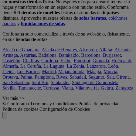
en nuestras tiendas física.
No esperes más para crear o renovar tu
hogar y transformarlo en un espacio con mucho estilo. Conforama
tiene 300
tiendas de muebles
físicas distribuidas en
6 países
distintos. Aproveche nuestras ofertas de
sofas baratos
,
colchones
baratos
y
liquidaciones de sofas
.
Conforama solo comercializa a través de su website o, físicamente,
en sus
tiendas de sofás
.
Alcalá de Guadaíra
,
Alcalá de Henares
,
Alcorcón
,
Alfafar
,
Alicante
,
Arinaga
,
Asturias
,
Badalona
,
Barakaldo
,
Barcelona
,
Burjassot
,
Castellón
,
Chafiras
,
Cordoba
,
Elche
,
Finestrat
,
Granada
,
Huércal de
Almería
,
La Coruña
,
La Laguna
,
La Zenia
,
Lanzarote
,
León
,
Lleida
,
Los Barrios
,
Madrid
,
Majadahonda
,
Málaga
,
Murcia
,
Orotava
,
Palma
,
Pamplona
,
Rivas
,
Sabadell
,
Sagunto
,
Salt, Girona
,
San Sebastian
,
Sant Boi
,
Santander
,
Santiago de Compostela
,
Sevilla
,
Tamaraceite
,
Terrassa
,
Viana
,
Vilanova i la Geltrú
,
Zaragoza
Ver más >>
© Conforama
Términos y Condiciones
Política de privacidad
Política de cookies
Configuración de Cookies