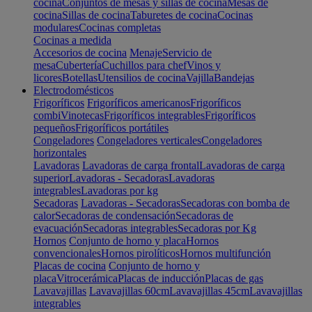
cocina
Conjuntos de mesas y sillas de cocina
Mesas de
cocina
Sillas de cocina
Taburetes de cocina
Cocinas
modulares
Cocinas completas
Cocinas a medida
Accesorios de cocina
Menaje
Servicio de
mesa
Cubertería
Cuchillos para chef
Vinos y
licores
Botellas
Utensilios de cocina
Vajilla
Bandejas
Electrodomésticos
Frigoríficos
Frigoríficos americanos
Frigoríficos
combi
Vinotecas
Frigoríficos integrables
Frigoríficos
pequeños
Frigoríficos portátiles
Congeladores
Congeladores verticales
Congeladores
horizontales
Lavadoras
Lavadoras de carga frontal
Lavadoras de carga
superior
Lavadoras - Secadoras
Lavadoras
integrables
Lavadoras por kg
Secadoras
Lavadoras - Secadoras
Secadoras con bomba de
calor
Secadoras de condensación
Secadoras de
evacuación
Secadoras integrables
Secadoras por Kg
Hornos
Conjunto de horno y placa
Hornos
convencionales
Hornos pirolíticos
Hornos multifunción
Placas de cocina
Conjunto de horno y
placa
Vitrocerámica
Placas de inducción
Placas de gas
Lavavajillas
Lavavajillas 60cm
Lavavajillas 45cm
Lavavajillas
integrables