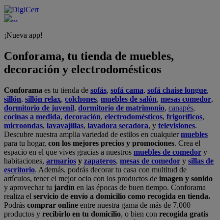
¡Nueva app!
Conforama, tu tienda de muebles,
decoración y electrodomésticos
Conforama
es tu tienda de
sofás
,
sofá cama
,
sofá chaise longue
,
sillón
,
sillón relax
,
colchones
,
muebles de salón
,
mesas comedor
,
dormitorio de juvenil
,
dormitorio de matrimonio
,
canapés
,
cocinas a medida
,
decoración
,
electrodomésticos
,
frigoríficos
,
microondas
,
lavavajillas
,
lavadora secadora
, y
televisiones
.
Descubre nuestra amplia variedad de estilos en cualquier
muebles
para tu hogar,
con los mejores precios y promociones
. Crea el
espacio en el que vives gracias a nuestros
muebles de comedor
y
habitaciones,
armarios
y
zapateros
,
mesas de comedor
y
sillas de
escritorio
. Además, podrás decorar tu casa con multitud de
artículos, tener el mejor ocio con los productos de
imagen y sonido
y aprovechar tu
jardín
en las épocas de buen tiempo. Conforama
realiza el
servicio de envío a domicilio como recogida en tienda.
Podrás
comprar online
entre nuestra gama de más de 7.000
productos y
recibirlo en tu domicilio
, o bien con
recogida gratis