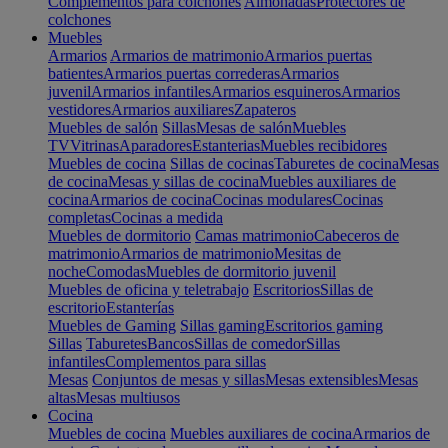
Complementos para colchones
Almohadas
Protectores de
colchones
Muebles
Armarios
Armarios de matrimonio
Armarios puertas
batientes
Armarios puertas correderas
Armarios
juvenil
Armarios infantiles
Armarios esquineros
Armarios
vestidores
Armarios auxiliares
Zapateros
Muebles de salón
Sillas
Mesas de salón
Muebles
TV
Vitrinas
Aparadores
Estanterias
Muebles recibidores
Muebles de cocina
Sillas de cocinas
Taburetes de cocina
Mesas
de cocina
Mesas y sillas de cocina
Muebles auxiliares de
cocina
Armarios de cocina
Cocinas modulares
Cocinas
completas
Cocinas a medida
Muebles de dormitorio
Camas matrimonio
Cabeceros de
matrimonio
Armarios de matrimonio
Mesitas de
noche
Comodas
Muebles de dormitorio juvenil
Muebles de oficina y teletrabajo
Escritorios
Sillas de
escritorio
Estanterías
Muebles de Gaming
Sillas gaming
Escritorios gaming
Sillas
Taburetes
Bancos
Sillas de comedor
Sillas
infantiles
Complementos para sillas
Mesas
Conjuntos de mesas y sillas
Mesas extensibles
Mesas
altas
Mesas multiusos
Cocina
Muebles de cocina
Muebles auxiliares de cocina
Armarios de