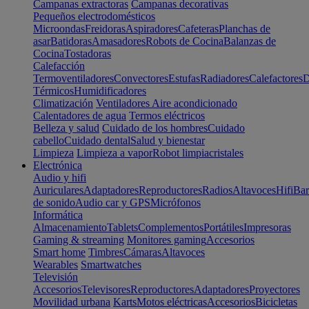
Campanas extractoras
Campanas decorativas
Pequeños electrodomésticos
Microondas
Freidoras
Aspiradores
Cafeteras
Planchas de
asar
Batidoras
Amasadores
Robots de Cocina
Balanzas de
Cocina
Tostadoras
Calefacción
Termoventiladores
Convectores
Estufas
Radiadores
Calefactores
D
Térmicos
Humidificadores
Climatización
Ventiladores
Aire acondicionado
Calentadores de agua
Termos eléctricos
Belleza y salud
Cuidado de los hombres
Cuidado
cabello
Cuidado dental
Salud y bienestar
Limpieza
Limpieza a vapor
Robot limpiacristales
Electrónica
Audio y hifi
Auriculares
Adaptadores
Reproductores
Radios
Altavoces
Hifi
Bar
de sonido
Audio car y GPS
Micrófonos
Informática
Almacenamiento
Tablets
Complementos
Portátiles
Impresoras
Gaming & streaming
Monitores gaming
Accesorios
Smart home
Timbres
Cámaras
Altavoces
Wearables
Smartwatches
Televisión
Accesorios
Televisores
Reproductores
Adaptadores
Proyectores
Movilidad urbana
Karts
Motos eléctricas
Accesorios
Bicicletas