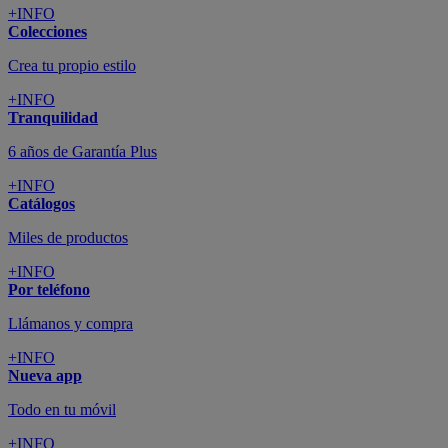
+INFO
Colecciones
Crea tu propio estilo
+INFO
Tranquilidad
6 años de Garantía Plus
+INFO
Catálogos
Miles de productos
+INFO
Por teléfono
Llámanos y compra
+INFO
Nueva app
Todo en tu móvil
+INFO