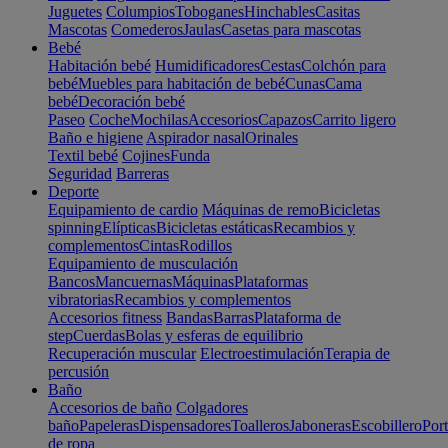
Juguetes
Columpios
Toboganes
Hinchables
Casitas
Mascotas
Comederos
Jaulas
Casetas para mascotas
Bebé
Habitación bebé
Humidificadores
Cestas
Colchón para
bebé
Muebles para habitación de bebé
Cunas
Cama
bebé
Decoración bebé
Paseo
Coche
Mochilas
Accesorios
Capazos
Carrito ligero
Baño e higiene
Aspirador nasal
Orinales
Textil bebé
Cojines
Funda
Seguridad
Barreras
Deporte
Equipamiento de cardio
Máquinas de remo
Bicicletas
spinning
Elípticas
Bicicletas estáticas
Recambios y
complementos
Cintas
Rodillos
Equipamiento de musculación
Bancos
Mancuernas
Máquinas
Plataformas
vibratorias
Recambios y complementos
Accesorios fitness
Bandas
Barras
Plataforma de
step
Cuerdas
Bolas y esferas de equilibrio
Recuperación muscular
Electroestimulación
Terapia de
percusión
Baño
Accesorios de baño
Colgadores
baño
Papeleras
Dispensadores
Toalleros
Jaboneras
Escobillero
Port
de ropa