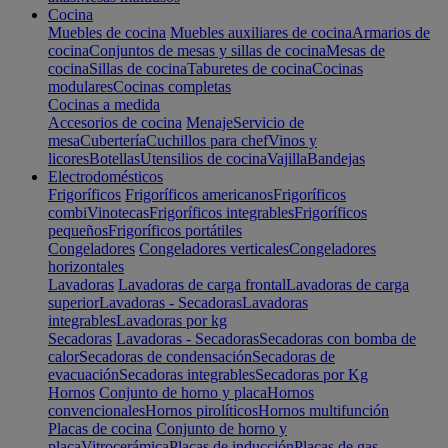
Cocina
Muebles de cocina
Muebles auxiliares de cocina
Armarios de
cocina
Conjuntos de mesas y sillas de cocina
Mesas de
cocina
Sillas de cocina
Taburetes de cocina
Cocinas
modulares
Cocinas completas
Cocinas a medida
Accesorios de cocina
Menaje
Servicio de
mesa
Cubertería
Cuchillos para chef
Vinos y
licores
Botellas
Utensilios de cocina
Vajilla
Bandejas
Electrodomésticos
Frigoríficos
Frigoríficos americanos
Frigoríficos
combi
Vinotecas
Frigoríficos integrables
Frigoríficos
pequeños
Frigoríficos portátiles
Congeladores
Congeladores verticales
Congeladores
horizontales
Lavadoras
Lavadoras de carga frontal
Lavadoras de carga
superior
Lavadoras - Secadoras
Lavadoras
integrables
Lavadoras por kg
Secadoras
Lavadoras - Secadoras
Secadoras con bomba de
calor
Secadoras de condensación
Secadoras de
evacuación
Secadoras integrables
Secadoras por Kg
Hornos
Conjunto de horno y placa
Hornos
convencionales
Hornos pirolíticos
Hornos multifunción
Placas de cocina
Conjunto de horno y
placa
Vitrocerámica
Placas de inducción
Placas de gas