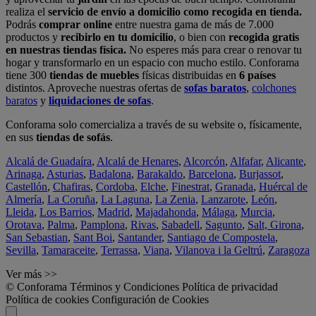
realiza el
servicio de envío a domicilio como recogida en tienda.
Podrás
comprar online
entre nuestra gama de más de 7.000
productos y
recibirlo en tu domicilio
, o bien con
recogida gratis
en nuestras tiendas física.
No esperes más para crear o renovar tu
hogar y transformarlo en un espacio con mucho estilo. Conforama
tiene 300
tiendas de muebles
físicas distribuidas en
6 países
distintos. Aproveche nuestras ofertas de
sofas baratos
,
colchones
baratos
y
liquidaciones de sofas
.
Conforama solo comercializa a través de su website o, físicamente,
en sus
tiendas de sofás
.
Alcalá de Guadaíra
,
Alcalá de Henares
,
Alcorcón
,
Alfafar
,
Alicante
,
Arinaga
,
Asturias
,
Badalona
,
Barakaldo
,
Barcelona
,
Burjassot
,
Castellón
,
Chafiras
,
Cordoba
,
Elche
,
Finestrat
,
Granada
,
Huércal de
Almería
,
La Coruña
,
La Laguna
,
La Zenia
,
Lanzarote
,
León
,
Lleida
,
Los Barrios
,
Madrid
,
Majadahonda
,
Málaga
,
Murcia
,
Orotava
,
Palma
,
Pamplona
,
Rivas
,
Sabadell
,
Sagunto
,
Salt, Girona
,
San Sebastian
,
Sant Boi
,
Santander
,
Santiago de Compostela
,
Sevilla
,
Tamaraceite
,
Terrassa
,
Viana
,
Vilanova i la Geltrú
,
Zaragoza
Ver más >>
© Conforama
Términos y Condiciones
Política de privacidad
Política de cookies
Configuración de Cookies