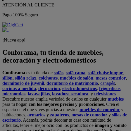
ATENCIÓN AL CLIENTE
Pago 100% Seguro
¡Nueva app!
Conforama, tu tienda de muebles,
decoración y electrodomésticos
Conforama
es tu tienda de
sofás
,
sofá cama
,
sofá chaise longue
,
sillón
,
sillón relax
,
colchones
,
muebles de salón
,
mesas comedor
,
dormitorio de juvenil
,
dormitorio de matrimonio
,
canapés
,
cocinas a medida
,
decoración
,
electrodomésticos
,
frigoríficos
,
microondas
,
lavavajillas
,
lavadora secadora
, y
televisiones
.
Descubre nuestra amplia variedad de estilos en cualquier
muebles
para tu hogar,
con los mejores precios y promociones
. Crea el
espacio en el que vives gracias a nuestros
muebles de comedor
y
habitaciones,
armarios
y
zapateros
,
mesas de comedor
y
sillas de
escritorio
. Además, podrás decorar tu casa con multitud de
artículos, tener el mejor ocio con los productos de
imagen y sonido
y aprovechar tu
jardín
en las épocas de buen tiempo. Conforama