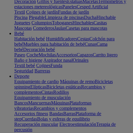
Decoración
Grifos y fuentes
Estatuas
Macetas
Termómetros y
estaciones metereológicas
Paneles
Cesped Artificial
Textil
Cojines de jardín
Fundas de jardín
Piscina
Plegable
Limpieza de piscinas
Ducha
Hinchable
Juguetes
Columpios
Toboganes
Hinchables
Casitas
Mascotas
Comederos
Jaulas
Casetas para mascotas
Bebé
Habitación bebé
Humidificadores
Cestas
Colchón para
bebé
Muebles para habitación de bebé
Cunas
Cama
bebé
Decoración bebé
Paseo
Coche
Mochilas
Accesorios
Capazos
Carrito ligero
Baño e higiene
Aspirador nasal
Orinales
Textil bebé
Cojines
Funda
Seguridad
Barreras
Deporte
Equipamiento de cardio
Máquinas de remo
Bicicletas
spinning
Elípticas
Bicicletas estáticas
Recambios y
complementos
Cintas
Rodillos
Equipamiento de musculación
Bancos
Mancuernas
Máquinas
Plataformas
vibratorias
Recambios y complementos
Accesorios fitness
Bandas
Barras
Plataforma de
step
Cuerdas
Bolas y esferas de equilibrio
Recuperación muscular
Electroestimulación
Terapia de
percusión