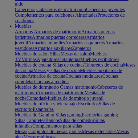
nido
Cabeceros
Cabeceros de matrimonio
Cabeceros juveniles
Complementos para colchones
Almohadas
Protectores de
colchones
Muebles
Armarios
Armarios de matrimonio
Armarios puertas
batientes
Armarios puertas correderas
Armarios
juvenil
Armarios infantiles
Armarios esquineros
Armarios
vestidores
Armarios auxiliares
Zapateros
Muebles de salón
Sillas
Mesas de salón
Muebles
TV
Vitrinas
Aparadores
Estanterias
Muebles recibidores
Muebles de cocina
Sillas de cocinas
Taburetes de cocina
Mesas
de cocina
Mesas y sillas de cocina
Muebles auxiliares de
cocina
Armarios de cocina
Cocinas modulares
Cocinas
completas
Cocinas a medida
Muebles de dormitorio
Camas matrimonio
Cabeceros de
matrimonio
Armarios de matrimonio
Mesitas de
noche
Comodas
Muebles de dormitorio juvenil
Muebles de oficina y teletrabajo
Escritorios
Sillas de
escritorio
Estanterías
Muebles de Gaming
Sillas gaming
Escritorios gaming
Sillas
Taburetes
Bancos
Sillas de comedor
Sillas
infantiles
Complementos para sillas
Mesas
Conjuntos de mesas y sillas
Mesas extensibles
Mesas
altas
Mesas multiusos