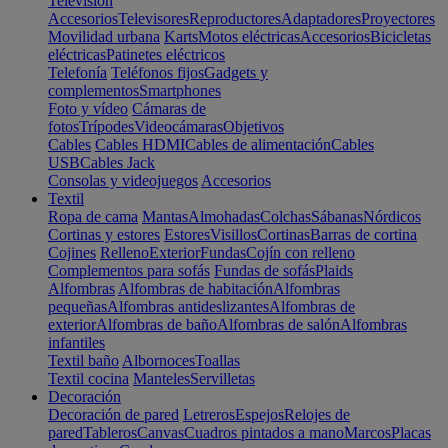
Televisión
Accesorios
Televisores
Reproductores
Adaptadores
Proyectores
Movilidad urbana
Karts
Motos eléctricas
Accesorios
Bicicletas
eléctricas
Patinetes eléctricos
Telefonía
Teléfonos fijos
Gadgets y
complementos
Smartphones
Foto y vídeo
Cámaras de
fotos
Trípodes
Videocámaras
Objetivos
Cables
Cables HDMI
Cables de alimentación
Cables
USB
Cables Jack
Consolas y videojuegos
Accesorios
Textil
Ropa de cama
Mantas
Almohadas
Colchas
Sábanas
Nórdicos
Cortinas y estores
Estores
Visillos
Cortinas
Barras de cortina
Cojines
Relleno
Exterior
Fundas
Cojín con relleno
Complementos para sofás
Fundas de sofás
Plaids
Alfombras
Alfombras de habitación
Alfombras
pequeñas
Alfombras antideslizantes
Alfombras de
exterior
Alfombras de baño
Alfombras de salón
Alfombras
infantiles
Textil baño
Albornoces
Toallas
Textil cocina
Manteles
Servilletas
Decoración
Decoración de pared
Letreros
Espejos
Relojes de
pared
Tableros
Canvas
Cuadros pintados a mano
Marcos
Placas