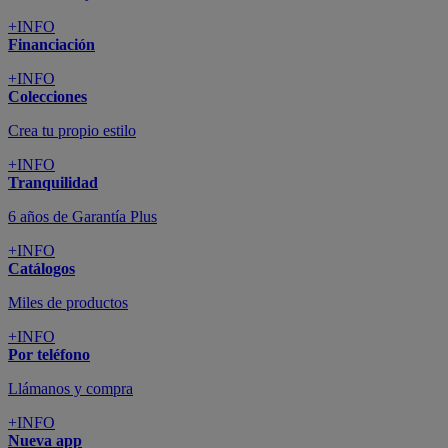
+INFO
Financiación
+INFO
Colecciones
Crea tu propio estilo
+INFO
Tranquilidad
6 años de Garantía Plus
+INFO
Catálogos
Miles de productos
+INFO
Por teléfono
Llámanos y compra
+INFO
Nueva app