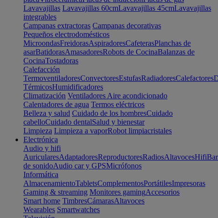
Lavavajillas
Lavavajillas 60cm
Lavavajillas 45cm
Lavavajillas
integrables
Campanas extractoras
Campanas decorativas
Pequeños electrodomésticos
Microondas
Freidoras
Aspiradores
Cafeteras
Planchas de
asar
Batidoras
Amasadores
Robots de Cocina
Balanzas de
Cocina
Tostadoras
Calefacción
Termoventiladores
Convectores
Estufas
Radiadores
Calefactores
D
Térmicos
Humidificadores
Climatización
Ventiladores
Aire acondicionado
Calentadores de agua
Termos eléctricos
Belleza y salud
Cuidado de los hombres
Cuidado
cabello
Cuidado dental
Salud y bienestar
Limpieza
Limpieza a vapor
Robot limpiacristales
Electrónica
Audio y hifi
Auriculares
Adaptadores
Reproductores
Radios
Altavoces
Hifi
Bar
de sonido
Audio car y GPS
Micrófonos
Informática
Almacenamiento
Tablets
Complementos
Portátiles
Impresoras
Gaming & streaming
Monitores gaming
Accesorios
Smart home
Timbres
Cámaras
Altavoces
Wearables
Smartwatches