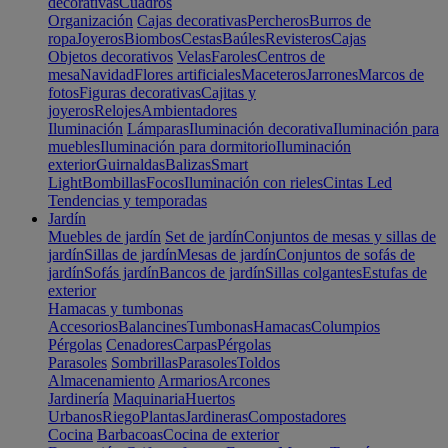
decorativas
Cuadros
Organización
Cajas decorativas
Percheros
Burros de
ropa
Joyeros
Biombos
Cestas
Baúles
Revisteros
Cajas
Objetos decorativos
Velas
Faroles
Centros de
mesa
Navidad
Flores artificiales
Maceteros
Jarrones
Marcos de
fotos
Figuras decorativas
Cajitas y
joyeros
Relojes
Ambientadores
Iluminación
Lámparas
Iluminación decorativa
Iluminación para
muebles
Iluminación para dormitorio
Iluminación
exterior
Guirnaldas
Balizas
Smart
Light
Bombillas
Focos
Iluminación con rieles
Cintas Led
Tendencias y temporadas
Jardín
Muebles de jardín
Set de jardín
Conjuntos de mesas y sillas de
jardín
Sillas de jardín
Mesas de jardín
Conjuntos de sofás de
jardín
Sofás jardín
Bancos de jardín
Sillas colgantes
Estufas de
exterior
Hamacas y tumbonas
Accesorios
Balancines
Tumbonas
Hamacas
Columpios
Pérgolas
Cenadores
Carpas
Pérgolas
Parasoles
Sombrillas
Parasoles
Toldos
Almacenamiento
Armarios
Arcones
Jardinería
Maquinaria
Huertos
Urbanos
Riego
Plantas
Jardineras
Compostadores
Cocina
Barbacoas
Cocina de exterior