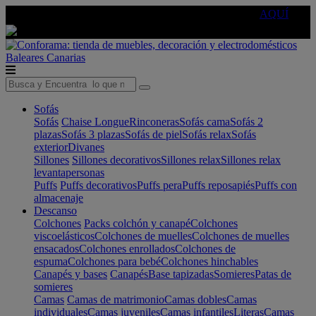
🔵Cambia tu electro con
-10% EXTRA
de descuento ☑️
AQUÍ
Baleares
Canarias
Sofás
Sofás
Chaise Longue
Rinconeras
Sofás cama
Sofás 2
plazas
Sofás 3 plazas
Sofás de piel
Sofás relax
Sofás
exterior
Divanes
Sillones
Sillones decorativos
Sillones relax
Sillones relax
levantapersonas
Puffs
Puffs decorativos
Puffs pera
Puffs reposapiés
Puffs con
almacenaje
Descanso
Colchones
Packs colchón y canapé
Colchones
viscoelásticos
Colchones de muelles
Colchones de muelles
ensacados
Colchones enrollados
Colchones de
espuma
Colchones para bebé
Colchones hinchables
Canapés y bases
Canapés
Base tapizadas
Somieres
Patas de
somieres
Camas
Camas de matrimonio
Camas dobles
Camas
individuales
Camas juveniles
Camas infantiles
Literas
Camas