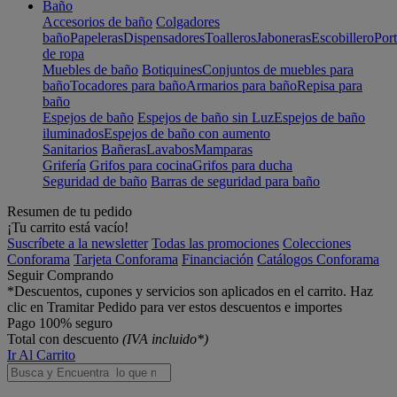
Baño
Accesorios de baño
Colgadores
baño
Papeleras
Dispensadores
Toalleros
Jaboneras
Escobillero
Port
de ropa
Muebles de baño
Botiquines
Conjuntos de muebles para
baño
Tocadores para baño
Armarios para baño
Repisa para
baño
Espejos de baño
Espejos de baño sin Luz
Espejos de baño
iluminados
Espejos de baño con aumento
Sanitarios
Bañeras
Lavabos
Mamparas
Grifería
Grifos para cocina
Grifos para ducha
Seguridad de baño
Barras de seguridad para baño
Resumen de tu pedido
¡Tu carrito está vacío!
Suscríbete a la newsletter
Todas las promociones
Colecciones
Conforama
Tarjeta Conforama
Financiación
Catálogos Conforama
Seguir Comprando
*Descuentos, cupones y servicios son aplicados en el carrito. Haz
clic en Tramitar Pedido para ver estos descuentos e importes
Pago 100% seguro
Total con descuento
(IVA incluido*)
Ir Al Carrito