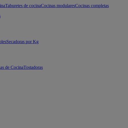
ina
Taburetes de cocina
Cocinas modulares
Cocinas completas
s
bles
Secadoras por Kg
as de Cocina
Tostadoras