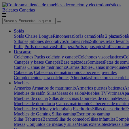
Baleares
Canarias
Sofás
Sofás
Chaise Longue
Rinconeras
Sofás cama
Sofás 2 plazas
Sofá
Sillones
Sillones decorativos
Sillones relax
Sillones relax levant
Puffs
Puffs decorativos
Puffs pera
Puffs reposapiés
Puffs con al
Descanso
Colchones
Packs colchón y canapé
Colchones viscoelásticos
Col
Canapés y bases
Canapés
Base tapizadas
Somieres
Patas de somi
Camas
Camas de matrimonio
Camas dobles
Camas individuales
Cabeceros
Cabeceros de matrimonio
Cabeceros juveniles
Complementos para colchones
Almohadas
Protectores de colch
Muebles
Armarios
Armarios de matrimonio
Armarios puertas batientes
Ar
Muebles de salón
Sillas
Mesas de salón
Muebles TV
Vitrinas
Apa
Muebles de cocina
Sillas de cocinas
Taburetes de cocina
Mesas d
Muebles de dormitorio
Camas matrimonio
Cabeceros de matrim
Muebles de oficina y teletrabajo
Escritorios
Sillas de escritorio
Es
Muebles de Gaming
Sillas gaming
Escritorios gaming
Sillas
Taburetes
Bancos
Sillas de comedor
Sillas infantiles
Complem
Mesas
Conjuntos de mesas y sillas
Mesas extensibles
Mesas alta