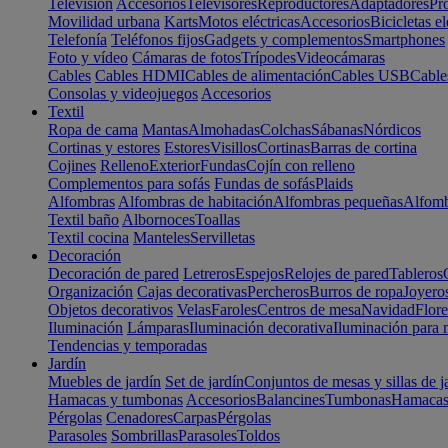
Televisión
Accesorios
Televisores
Reproductores
Adaptadores
Pr
Movilidad urbana
Karts
Motos eléctricas
Accesorios
Bicicletas el
Telefonía
Teléfonos fijos
Gadgets y complementos
Smartphones
Foto y vídeo
Cámaras de fotos
Trípodes
Videocámaras
Cables
Cables HDMI
Cables de alimentación
Cables USB
Cable
Consolas y videojuegos
Accesorios
Textil
Ropa de cama
Mantas
Almohadas
Colchas
Sábanas
Nórdicos
Cortinas y estores
Estores
Visillos
Cortinas
Barras de cortina
Cojines
Relleno
Exterior
Fundas
Cojín con relleno
Complementos para sofás
Fundas de sofás
Plaids
Alfombras
Alfombras de habitación
Alfombras pequeñas
Alfomb
Textil baño
Albornoces
Toallas
Textil cocina
Manteles
Servilletas
Decoración
Decoración de pared
Letreros
Espejos
Relojes de pared
Tableros
Organización
Cajas decorativas
Percheros
Burros de ropa
Joyero
Objetos decorativos
Velas
Faroles
Centros de mesa
Navidad
Flore
Iluminación
Lámparas
Iluminación decorativa
Iluminación para 
Tendencias y temporadas
Jardín
Muebles de jardín
Set de jardín
Conjuntos de mesas y sillas de j
Hamacas y tumbonas
Accesorios
Balancines
Tumbonas
Hamaca
Pérgolas
Cenadores
Carpas
Pérgolas
Parasoles
Sombrillas
Parasoles
Toldos