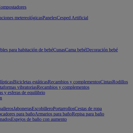
ompostadores
aciones metereológicas
Paneles
Cesped Artificial
les para habitación de bebé
Cunas
Cama bebé
Decoración bebé
lípticas
Bicicletas estáticas
Recambios y complementos
Cintas
Rodillos
taformas vibratorias
Recambios y complementos
s y esferas de equilibrio
ón
alleros
Jaboneras
Escobillero
Portarrollos
Cestas de ropa
cadores para baño
Armarios para baño
Repisa para baño
inados
Espejos de baño con aumento