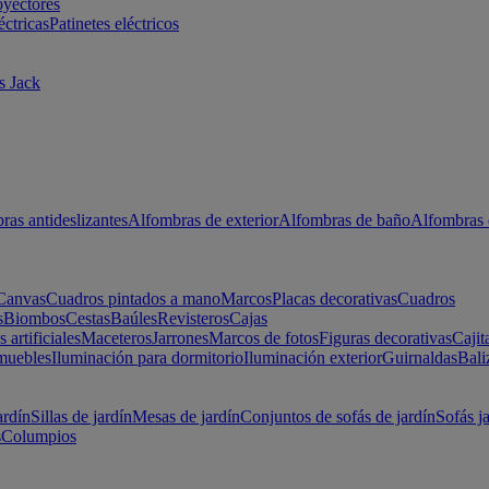
oyectores
éctricas
Patinetes eléctricos
s Jack
ras antideslizantes
Alfombras de exterior
Alfombras de baño
Alfombras 
Canvas
Cuadros pintados a mano
Marcos
Placas decorativas
Cuadros
s
Biombos
Cestas
Baúles
Revisteros
Cajas
s artificiales
Maceteros
Jarrones
Marcos de fotos
Figuras decorativas
Cajit
muebles
Iluminación para dormitorio
Iluminación exterior
Guirnaldas
Bali
ardín
Sillas de jardín
Mesas de jardín
Conjuntos de sofás de jardín
Sofás j
s
Columpios