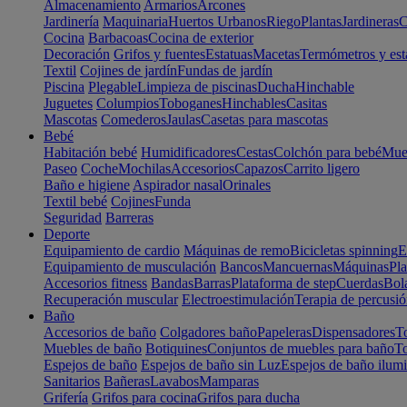
Almacenamiento
Armarios
Arcones
Jardinería
Maquinaria
Huertos Urbanos
Riego
Plantas
Jardineras
C
Cocina
Barbacoas
Cocina de exterior
Decoración
Grifos y fuentes
Estatuas
Macetas
Termómetros y est
Textil
Cojines de jardín
Fundas de jardín
Piscina
Plegable
Limpieza de piscinas
Ducha
Hinchable
Juguetes
Columpios
Toboganes
Hinchables
Casitas
Mascotas
Comederos
Jaulas
Casetas para mascotas
Bebé
Habitación bebé
Humidificadores
Cestas
Colchón para bebé
Mueb
Paseo
Coche
Mochilas
Accesorios
Capazos
Carrito ligero
Baño e higiene
Aspirador nasal
Orinales
Textil bebé
Cojines
Funda
Seguridad
Barreras
Deporte
Equipamiento de cardio
Máquinas de remo
Bicicletas spinning
E
Equipamiento de musculación
Bancos
Mancuernas
Máquinas
Pla
Accesorios fitness
Bandas
Barras
Plataforma de step
Cuerdas
Bola
Recuperación muscular
Electroestimulación
Terapia de percusi
Baño
Accesorios de baño
Colgadores baño
Papeleras
Dispensadores
To
Muebles de baño
Botiquines
Conjuntos de muebles para baño
To
Espejos de baño
Espejos de baño sin Luz
Espejos de baño ilum
Sanitarios
Bañeras
Lavabos
Mamparas
Grifería
Grifos para cocina
Grifos para ducha