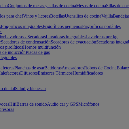
cina
Conjuntos de mesas y sillas de cocina
Mesas de cocina
Sillas de coc
los para chef
Vinos y licores
Botellas
Utensilios de cocina
Vajilla
Bandeja
s
Frigoríficos integrables
Frigoríficos pequeños
Frigoríficos portátiles
es
ior
Lavadoras - Secadoras
Lavadoras integrables
Lavadoras por kg
r
Secadoras de condensación
Secadoras de evacuación
Secadoras integra
s pirolíticos
Hornos multifunción
s de inducción
Placas de gas
ntegrables
afeteras
Planchas de asar
Batidoras
Amasadores
Robots de Cocina
Balanz
alefactores
Difusores
Emisores Térmicos
Humidificadores
o dental
Salud y bienestar
voces
Hifi
Barras de sonido
Audio car y GPS
Micrófonos
presoras