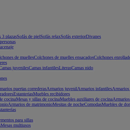
s 3 plazas
Sofás de piel
Sofás relax
Sofás exterior
Divanes
apersonas
macenaje
chones de muelles
Colchones de muelles ensacados
Colchones enrollad
eres
Camas juveniles
Camas infantiles
Literas
Camas nido
ones
marios puertas correderas
Armarios juvenil
Armarios infantiles
Armarios 
radores
Estanterias
Muebles recibidores
e cocina
Mesas y sillas de cocina
Muebles auxiliares de cocina
Armarios
onio
Armarios de matrimonio
Mesitas de noche
Comodas
Muebles de dor
tanterías
entos para sillas
s
Mesas multiusos