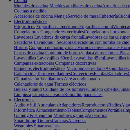
Cocina
Muebles de cocina
Muebles auxiliares de cocina
Armarios de co
Cocinas a medida
Accesorios de cocina
Menaje
Servicio de mesa
Cubertería
Cuchil
Electrodomésticos
Frigoríficos
Frigoríficos americanos
Frigoríficos combi
Vinoteca
Congeladores
Congeladores verticales
Congeladores horizontal
Lavadoras
Lavadoras de carga frontal
Lavadoras de carga super
Secadoras
Lavadoras - Secadoras
Secadoras con bomba de calo
Hornos
Conjunto de horno y placa
Hornos convencionales
Horno
Placas de cocina
Conjunto de horno y placa
Vitrocerámica
Placa
Lavavajillas
Lavavajillas 60cm
Lavavajillas 45cm
Lavavajillas i
Campanas extractoras
Campanas decorativas
Pequeños electrodomésticos
Microondas
Freidoras
Aspiradores
C
Calefacción
Termoventiladores
Convectores
Estufas
Radiadores
C
Climatización
Ventiladores
Aire acondicionado
Calentadores de agua
Termos eléctricos
Belleza y salud
Cuidado de los hombres
Cuidado cabello
Cuidad
Limpieza
Limpieza a vapor
Robot limpiacristales
Electrónica
Audio y hifi
Auriculares
Adaptadores
Reproductores
Radios
Alta
Informática
Almacenamiento
Tablets
Complementos
Portátiles
Im
Gaming & streaming
Monitores gaming
Accesorios
Smart home
Timbres
Cámaras
Altavoces
Wearables
Smartwatches