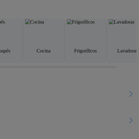
napés
Cocina
Frigoríficos
Lavadoras