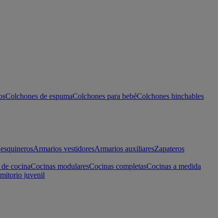
os
Colchones de espuma
Colchones para bebé
Colchones hinchables
esquineros
Armarios vestidores
Armarios auxiliares
Zapateros
 de cocina
Cocinas modulares
Cocinas completas
Cocinas a medida
mitorio juvenil