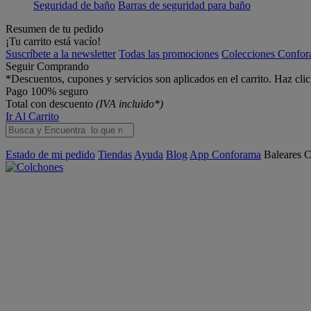
Seguridad de baño
Barras de seguridad para baño
Resumen de tu pedido
¡Tu carrito está vacío!
Suscríbete a la newsletter
Todas las promociones
Colecciones Confo
Seguir Comprando
*Descuentos, cupones y servicios son aplicados en el carrito. Haz cli
Pago 100% seguro
Total con descuento
(IVA incluido*)
Ir Al Carrito
Estado de mi pedido
Tiendas
Ayuda
Blog
App Conforama
Baleares
C