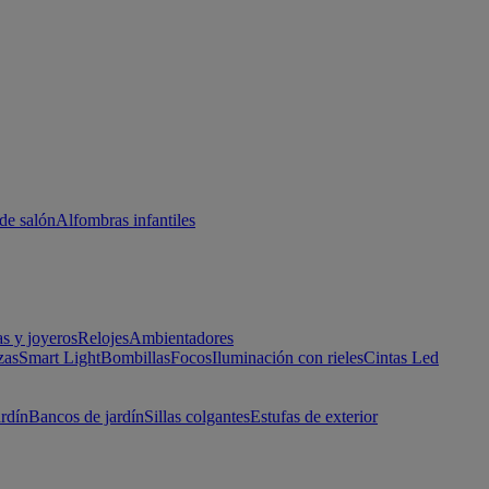
de salón
Alfombras infantiles
as y joyeros
Relojes
Ambientadores
zas
Smart Light
Bombillas
Focos
Iluminación con rieles
Cintas Led
ardín
Bancos de jardín
Sillas colgantes
Estufas de exterior