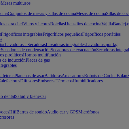
s
Mesas multiusos
cina
Conjuntos de mesas y sillas de cocina
Mesas de cocina
Sillas de coc
los para chef
Vinos y licores
Botellas
Utensilios de cocina
Vajilla
Bandeja
s
Frigoríficos integrables
Frigoríficos pequeños
Frigoríficos portátiles
es
ior
Lavadoras - Secadoras
Lavadoras integrables
Lavadoras por kg
r
Secadoras de condensación
Secadoras de evacuación
Secadoras integra
s pirolíticos
Hornos multifunción
s de inducción
Placas de gas
ntegrables
afeteras
Planchas de asar
Batidoras
Amasadores
Robots de Cocina
Balanz
alefactores
Difusores
Emisores Térmicos
Humidificadores
o dental
Salud y bienestar
voces
Hifi
Barras de sonido
Audio car y GPS
Micrófonos
presoras