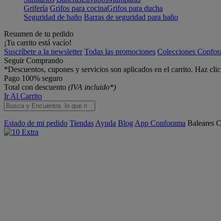
Grifería
Grifos para cocina
Grifos para ducha
Seguridad de baño
Barras de seguridad para baño
Resumen de tu pedido
¡Tu carrito está vacío!
Suscríbete a la newsletter
Todas las promociones
Colecciones Confo
Seguir Comprando
*Descuentos, cupones y servicios son aplicados en el carrito. Haz cli
Pago 100% seguro
Total con descuento
(IVA incluido*)
Ir Al Carrito
Estado de mi pedido
Tiendas
Ayuda
Blog
App Conforama
Baleares
C