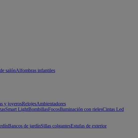
de salón
Alfombras infantiles
as y joyeros
Relojes
Ambientadores
zas
Smart Light
Bombillas
Focos
Iluminación con rieles
Cintas Led
ardín
Bancos de jardín
Sillas colgantes
Estufas de exterior