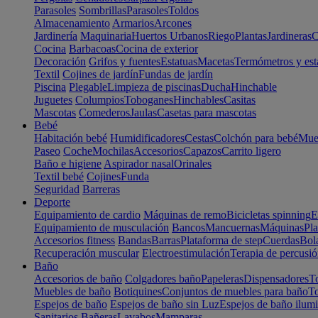
Parasoles
Sombrillas
Parasoles
Toldos
Almacenamiento
Armarios
Arcones
Jardinería
Maquinaria
Huertos Urbanos
Riego
Plantas
Jardineras
C
Cocina
Barbacoas
Cocina de exterior
Decoración
Grifos y fuentes
Estatuas
Macetas
Termómetros y est
Textil
Cojines de jardín
Fundas de jardín
Piscina
Plegable
Limpieza de piscinas
Ducha
Hinchable
Juguetes
Columpios
Toboganes
Hinchables
Casitas
Mascotas
Comederos
Jaulas
Casetas para mascotas
Bebé
Habitación bebé
Humidificadores
Cestas
Colchón para bebé
Mueb
Paseo
Coche
Mochilas
Accesorios
Capazos
Carrito ligero
Baño e higiene
Aspirador nasal
Orinales
Textil bebé
Cojines
Funda
Seguridad
Barreras
Deporte
Equipamiento de cardio
Máquinas de remo
Bicicletas spinning
E
Equipamiento de musculación
Bancos
Mancuernas
Máquinas
Pla
Accesorios fitness
Bandas
Barras
Plataforma de step
Cuerdas
Bola
Recuperación muscular
Electroestimulación
Terapia de percusi
Baño
Accesorios de baño
Colgadores baño
Papeleras
Dispensadores
To
Muebles de baño
Botiquines
Conjuntos de muebles para baño
To
Espejos de baño
Espejos de baño sin Luz
Espejos de baño ilum
Sanitarios
Bañeras
Lavabos
Mamparas