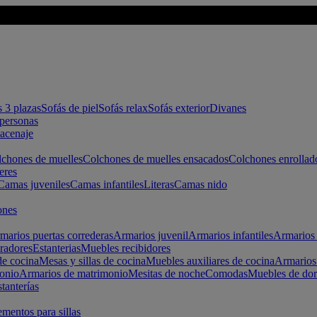
s 3 plazas
Sofás de piel
Sofás relax
Sofás exterior
Divanes
apersonas
macenaje
chones de muelles
Colchones de muelles ensacados
Colchones enrollad
eres
Camas juveniles
Camas infantiles
Literas
Camas nido
ones
marios puertas correderas
Armarios juvenil
Armarios infantiles
Armarios 
radores
Estanterias
Muebles recibidores
e cocina
Mesas y sillas de cocina
Muebles auxiliares de cocina
Armarios
onio
Armarios de matrimonio
Mesitas de noche
Comodas
Muebles de dor
tanterías
entos para sillas