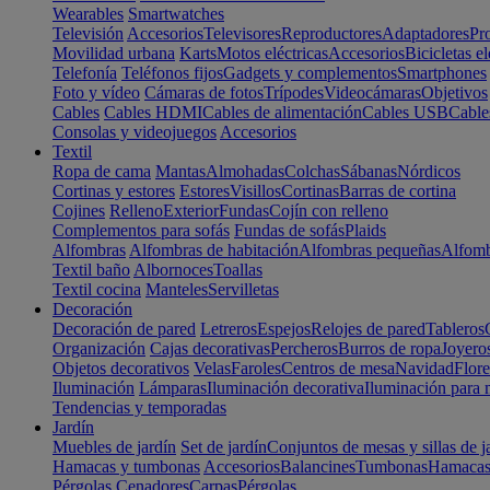
Wearables
Smartwatches
Televisión
Accesorios
Televisores
Reproductores
Adaptadores
Pr
Movilidad urbana
Karts
Motos eléctricas
Accesorios
Bicicletas el
Telefonía
Teléfonos fijos
Gadgets y complementos
Smartphones
Foto y vídeo
Cámaras de fotos
Trípodes
Videocámaras
Objetivos
Cables
Cables HDMI
Cables de alimentación
Cables USB
Cable
Consolas y videojuegos
Accesorios
Textil
Ropa de cama
Mantas
Almohadas
Colchas
Sábanas
Nórdicos
Cortinas y estores
Estores
Visillos
Cortinas
Barras de cortina
Cojines
Relleno
Exterior
Fundas
Cojín con relleno
Complementos para sofás
Fundas de sofás
Plaids
Alfombras
Alfombras de habitación
Alfombras pequeñas
Alfomb
Textil baño
Albornoces
Toallas
Textil cocina
Manteles
Servilletas
Decoración
Decoración de pared
Letreros
Espejos
Relojes de pared
Tableros
Organización
Cajas decorativas
Percheros
Burros de ropa
Joyero
Objetos decorativos
Velas
Faroles
Centros de mesa
Navidad
Flore
Iluminación
Lámparas
Iluminación decorativa
Iluminación para 
Tendencias y temporadas
Jardín
Muebles de jardín
Set de jardín
Conjuntos de mesas y sillas de j
Hamacas y tumbonas
Accesorios
Balancines
Tumbonas
Hamaca
Pérgolas
Cenadores
Carpas
Pérgolas