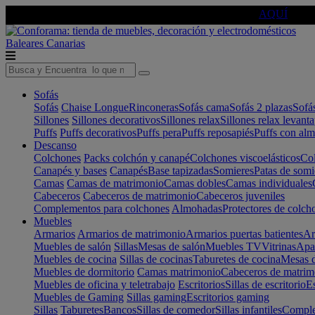
🔵Cambia tu electro con
-10% EXTRA
de descuento ☑️
AQUÍ
Baleares
Canarias
Sofás
Sofás
Chaise Longue
Rinconeras
Sofás cama
Sofás 2 plazas
Sofá
Sillones
Sillones decorativos
Sillones relax
Sillones relax levant
Puffs
Puffs decorativos
Puffs pera
Puffs reposapiés
Puffs con al
Descanso
Colchones
Packs colchón y canapé
Colchones viscoelásticos
Col
Canapés y bases
Canapés
Base tapizadas
Somieres
Patas de somi
Camas
Camas de matrimonio
Camas dobles
Camas individuales
Cabeceros
Cabeceros de matrimonio
Cabeceros juveniles
Complementos para colchones
Almohadas
Protectores de colch
Muebles
Armarios
Armarios de matrimonio
Armarios puertas batientes
Ar
Muebles de salón
Sillas
Mesas de salón
Muebles TV
Vitrinas
Apa
Muebles de cocina
Sillas de cocinas
Taburetes de cocina
Mesas d
Muebles de dormitorio
Camas matrimonio
Cabeceros de matrim
Muebles de oficina y teletrabajo
Escritorios
Sillas de escritorio
Es
Muebles de Gaming
Sillas gaming
Escritorios gaming
Sillas
Taburetes
Bancos
Sillas de comedor
Sillas infantiles
Complem