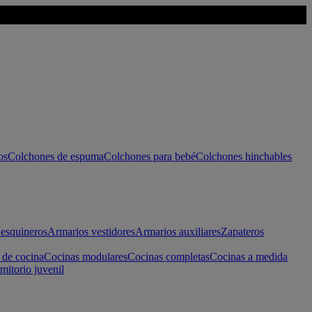
os
Colchones de espuma
Colchones para bebé
Colchones hinchables
esquineros
Armarios vestidores
Armarios auxiliares
Zapateros
 de cocina
Cocinas modulares
Cocinas completas
Cocinas a medida
mitorio juvenil