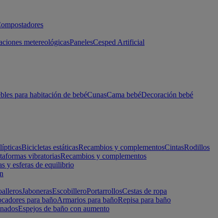
ompostadores
aciones metereológicas
Paneles
Cesped Artificial
les para habitación de bebé
Cunas
Cama bebé
Decoración bebé
lípticas
Bicicletas estáticas
Recambios y complementos
Cintas
Rodillos
taformas vibratorias
Recambios y complementos
s y esferas de equilibrio
ón
alleros
Jaboneras
Escobillero
Portarrollos
Cestas de ropa
cadores para baño
Armarios para baño
Repisa para baño
inados
Espejos de baño con aumento