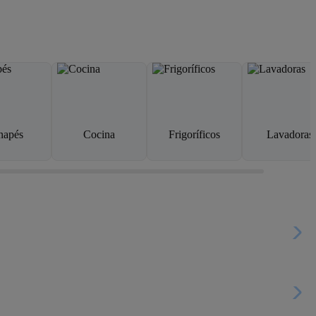
napés
Cocina
Frigoríficos
Lavadoras