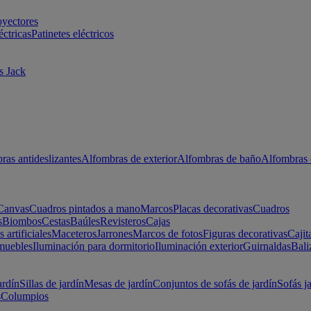
oyectores
éctricas
Patinetes eléctricos
s Jack
ras antideslizantes
Alfombras de exterior
Alfombras de baño
Alfombras 
Canvas
Cuadros pintados a mano
Marcos
Placas decorativas
Cuadros
s
Biombos
Cestas
Baúles
Revisteros
Cajas
s artificiales
Maceteros
Jarrones
Marcos de fotos
Figuras decorativas
Cajit
muebles
Iluminación para dormitorio
Iluminación exterior
Guirnaldas
Bali
ardín
Sillas de jardín
Mesas de jardín
Conjuntos de sofás de jardín
Sofás j
s
Columpios