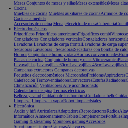
Mesas
Conjuntos de mesas y sillas
Mesas extensibles
Mesas alta
Cocina
Muebles de cocina
Muebles auxiliares de cocina
Armarios de co
Cocinas a medida
Accesorios de cocina
Menaje
Servicio de mesa
Cubertería
Cuchil
Electrodomésticos
Frigoríficos
Frigoríficos americanos
Frigoríficos combi
Vinoteca
Congeladores
Congeladores verticales
Congeladores horizontal
Lavadoras
Lavadoras de carga frontal
Lavadoras de carga super
Secadoras
Lavadoras - Secadoras
Secadoras con bomba de calo
Hornos
Conjunto de horno y placa
Hornos convencionales
Horno
Placas de cocina
Conjunto de horno y placa
Vitrocerámica
Placa
Lavavajillas
Lavavajillas 60cm
Lavavajillas 45cm
Lavavajillas i
Campanas extractoras
Campanas decorativas
Pequeños electrodomésticos
Microondas
Freidoras
Aspiradores
C
Calefacción
Termoventiladores
Convectores
Estufas
Radiadores
C
Climatización
Ventiladores
Aire acondicionado
Calentadores de agua
Termos eléctricos
Belleza y salud
Cuidado de los hombres
Cuidado cabello
Cuidad
Limpieza
Limpieza a vapor
Robot limpiacristales
Electrónica
Audio y hifi
Auriculares
Adaptadores
Reproductores
Radios
Alta
Informática
Almacenamiento
Tablets
Complementos
Portátiles
Im
Gaming & streaming
Monitores gaming
Accesorios
Smart home
Timbres
Cámaras
Altavoces