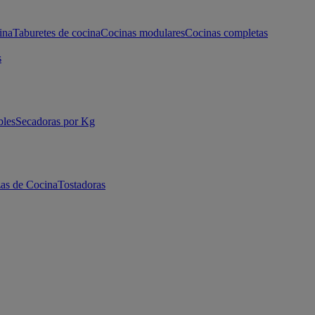
ina
Taburetes de cocina
Cocinas modulares
Cocinas completas
s
bles
Secadoras por Kg
as de Cocina
Tostadoras