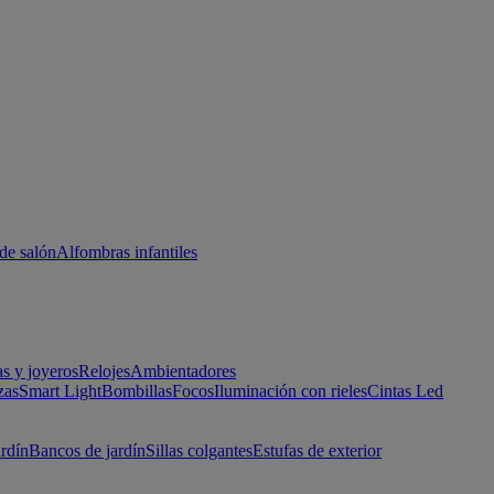
de salón
Alfombras infantiles
as y joyeros
Relojes
Ambientadores
zas
Smart Light
Bombillas
Focos
Iluminación con rieles
Cintas Led
ardín
Bancos de jardín
Sillas colgantes
Estufas de exterior