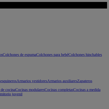
os
Colchones de espuma
Colchones para bebé
Colchones hinchables
esquineros
Armarios vestidores
Armarios auxiliares
Zapateros
 de cocina
Cocinas modulares
Cocinas completas
Cocinas a medida
mitorio juvenil