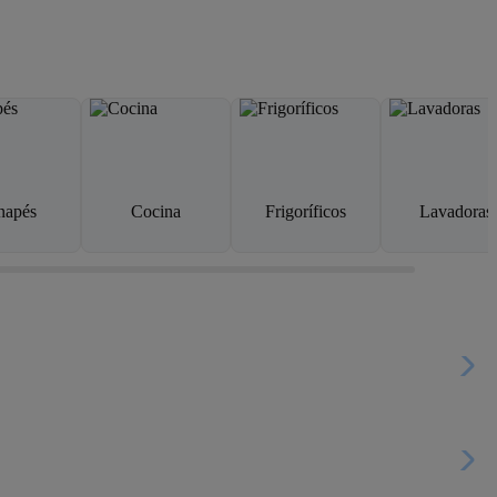
napés
Cocina
Frigoríficos
Lavadoras