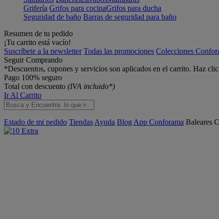
Grifería
Grifos para cocina
Grifos para ducha
Seguridad de baño
Barras de seguridad para baño
Resumen de tu pedido
¡Tu carrito está vacío!
Suscríbete a la newsletter
Todas las promociones
Colecciones Confo
Seguir Comprando
*Descuentos, cupones y servicios son aplicados en el carrito. Haz cli
Pago 100% seguro
Total con descuento
(IVA incluido*)
Ir Al Carrito
Estado de mi pedido
Tiendas
Ayuda
Blog
App Conforama
Baleares
C