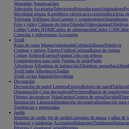
Wearables
Smartwatches
Televisión
Accesorios
Televisores
Reproductores
Adaptadores
Pr
Movilidad urbana
Karts
Motos eléctricas
Accesorios
Bicicletas el
Telefonía
Teléfonos fijos
Gadgets y complementos
Smartphones
Foto y vídeo
Cámaras de fotos
Trípodes
Videocámaras
Objetivos
Cables
Cables HDMI
Cables de alimentación
Cables USB
Cable
Consolas y videojuegos
Accesorios
Textil
Ropa de cama
Mantas
Almohadas
Colchas
Sábanas
Nórdicos
Cortinas y estores
Estores
Visillos
Cortinas
Barras de cortina
Cojines
Relleno
Exterior
Fundas
Cojín con relleno
Complementos para sofás
Fundas de sofás
Plaids
Alfombras
Alfombras de habitación
Alfombras pequeñas
Alfomb
Textil baño
Albornoces
Toallas
Textil cocina
Manteles
Servilletas
Decoración
Decoración de pared
Letreros
Espejos
Relojes de pared
Tableros
Organización
Cajas decorativas
Percheros
Burros de ropa
Joyero
Objetos decorativos
Velas
Faroles
Centros de mesa
Navidad
Flore
Iluminación
Lámparas
Iluminación decorativa
Iluminación para 
Tendencias y temporadas
Jardín
Muebles de jardín
Set de jardín
Conjuntos de mesas y sillas de j
Hamacas y tumbonas
Accesorios
Balancines
Tumbonas
Hamaca
Pérgolas
Cenadores
Carpas
Pérgolas