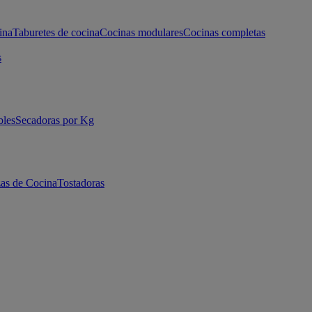
ina
Taburetes de cocina
Cocinas modulares
Cocinas completas
s
bles
Secadoras por Kg
as de Cocina
Tostadoras