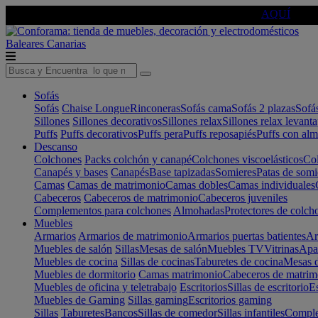
🔵Cambia tu electro con
-10% EXTRA
de descuento ☑️
AQUÍ
Baleares
Canarias
Sofás
Sofás
Chaise Longue
Rinconeras
Sofás cama
Sofás 2 plazas
Sofá
Sillones
Sillones decorativos
Sillones relax
Sillones relax levant
Puffs
Puffs decorativos
Puffs pera
Puffs reposapiés
Puffs con al
Descanso
Colchones
Packs colchón y canapé
Colchones viscoelásticos
Col
Canapés y bases
Canapés
Base tapizadas
Somieres
Patas de somi
Camas
Camas de matrimonio
Camas dobles
Camas individuales
Cabeceros
Cabeceros de matrimonio
Cabeceros juveniles
Complementos para colchones
Almohadas
Protectores de colch
Muebles
Armarios
Armarios de matrimonio
Armarios puertas batientes
Ar
Muebles de salón
Sillas
Mesas de salón
Muebles TV
Vitrinas
Apa
Muebles de cocina
Sillas de cocinas
Taburetes de cocina
Mesas d
Muebles de dormitorio
Camas matrimonio
Cabeceros de matrim
Muebles de oficina y teletrabajo
Escritorios
Sillas de escritorio
Es
Muebles de Gaming
Sillas gaming
Escritorios gaming
Sillas
Taburetes
Bancos
Sillas de comedor
Sillas infantiles
Complem