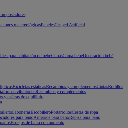
ompostadores
aciones metereológicas
Paneles
Cesped Artificial
les para habitación de bebé
Cunas
Cama bebé
Decoración bebé
lípticas
Bicicletas estáticas
Recambios y complementos
Cintas
Rodillos
taformas vibratorias
Recambios y complementos
s y esferas de equilibrio
ón
alleros
Jaboneras
Escobillero
Portarrollos
Cestas de ropa
cadores para baño
Armarios para baño
Repisa para baño
inados
Espejos de baño con aumento