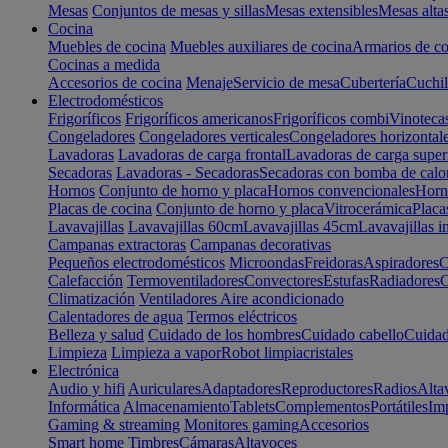
Mesas
Conjuntos de mesas y sillas
Mesas extensibles
Mesas alta
Cocina
Muebles de cocina
Muebles auxiliares de cocina
Armarios de co
Cocinas a medida
Accesorios de cocina
Menaje
Servicio de mesa
Cubertería
Cuchil
Electrodomésticos
Frigoríficos
Frigoríficos americanos
Frigoríficos combi
Vinoteca
Congeladores
Congeladores verticales
Congeladores horizontal
Lavadoras
Lavadoras de carga frontal
Lavadoras de carga super
Secadoras
Lavadoras - Secadoras
Secadoras con bomba de calo
Hornos
Conjunto de horno y placa
Hornos convencionales
Horno
Placas de cocina
Conjunto de horno y placa
Vitrocerámica
Placa
Lavavajillas
Lavavajillas 60cm
Lavavajillas 45cm
Lavavajillas i
Campanas extractoras
Campanas decorativas
Pequeños electrodomésticos
Microondas
Freidoras
Aspiradores
C
Calefacción
Termoventiladores
Convectores
Estufas
Radiadores
C
Climatización
Ventiladores
Aire acondicionado
Calentadores de agua
Termos eléctricos
Belleza y salud
Cuidado de los hombres
Cuidado cabello
Cuidad
Limpieza
Limpieza a vapor
Robot limpiacristales
Electrónica
Audio y hifi
Auriculares
Adaptadores
Reproductores
Radios
Alta
Informática
Almacenamiento
Tablets
Complementos
Portátiles
Im
Gaming & streaming
Monitores gaming
Accesorios
Smart home
Timbres
Cámaras
Altavoces