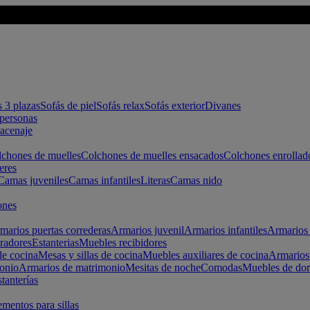
s 3 plazas
Sofás de piel
Sofás relax
Sofás exterior
Divanes
apersonas
macenaje
chones de muelles
Colchones de muelles ensacados
Colchones enrollad
eres
Camas juveniles
Camas infantiles
Literas
Camas nido
ones
marios puertas correderas
Armarios juvenil
Armarios infantiles
Armarios 
radores
Estanterias
Muebles recibidores
e cocina
Mesas y sillas de cocina
Muebles auxiliares de cocina
Armarios
onio
Armarios de matrimonio
Mesitas de noche
Comodas
Muebles de dor
tanterías
entos para sillas