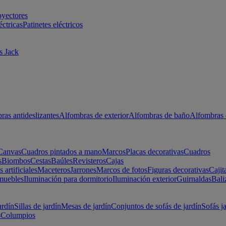
oyectores
éctricas
Patinetes eléctricos
s Jack
ras antideslizantes
Alfombras de exterior
Alfombras de baño
Alfombras 
Canvas
Cuadros pintados a mano
Marcos
Placas decorativas
Cuadros
s
Biombos
Cestas
Baúles
Revisteros
Cajas
s artificiales
Maceteros
Jarrones
Marcos de fotos
Figuras decorativas
Cajit
muebles
Iluminación para dormitorio
Iluminación exterior
Guirnaldas
Bali
ardín
Sillas de jardín
Mesas de jardín
Conjuntos de sofás de jardín
Sofás j
s
Columpios