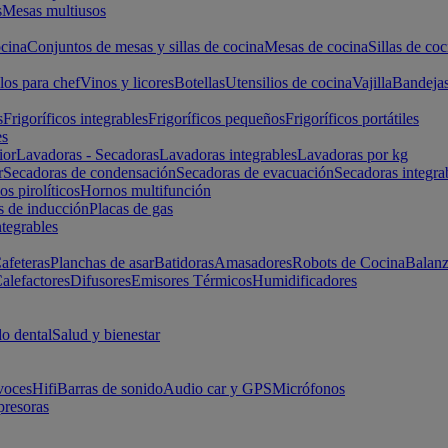
s
Mesas multiusos
cina
Conjuntos de mesas y sillas de cocina
Mesas de cocina
Sillas de coc
los para chef
Vinos y licores
Botellas
Utensilios de cocina
Vajilla
Bandeja
s
Frigoríficos integrables
Frigoríficos pequeños
Frigoríficos portátiles
es
ior
Lavadoras - Secadoras
Lavadoras integrables
Lavadoras por kg
r
Secadoras de condensación
Secadoras de evacuación
Secadoras integra
s pirolíticos
Hornos multifunción
s de inducción
Placas de gas
ntegrables
afeteras
Planchas de asar
Batidoras
Amasadores
Robots de Cocina
Balanz
alefactores
Difusores
Emisores Térmicos
Humidificadores
o dental
Salud y bienestar
voces
Hifi
Barras de sonido
Audio car y GPS
Micrófonos
presoras