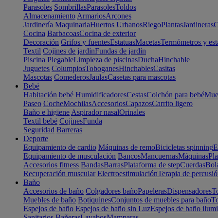
Parasoles
Sombrillas
Parasoles
Toldos
Almacenamiento
Armarios
Arcones
Jardinería
Maquinaria
Huertos Urbanos
Riego
Plantas
Jardineras
C
Cocina
Barbacoas
Cocina de exterior
Decoración
Grifos y fuentes
Estatuas
Macetas
Termómetros y est
Textil
Cojines de jardín
Fundas de jardín
Piscina
Plegable
Limpieza de piscinas
Ducha
Hinchable
Juguetes
Columpios
Toboganes
Hinchables
Casitas
Mascotas
Comederos
Jaulas
Casetas para mascotas
Bebé
Habitación bebé
Humidificadores
Cestas
Colchón para bebé
Mueb
Paseo
Coche
Mochilas
Accesorios
Capazos
Carrito ligero
Baño e higiene
Aspirador nasal
Orinales
Textil bebé
Cojines
Funda
Seguridad
Barreras
Deporte
Equipamiento de cardio
Máquinas de remo
Bicicletas spinning
E
Equipamiento de musculación
Bancos
Mancuernas
Máquinas
Pla
Accesorios fitness
Bandas
Barras
Plataforma de step
Cuerdas
Bola
Recuperación muscular
Electroestimulación
Terapia de percusi
Baño
Accesorios de baño
Colgadores baño
Papeleras
Dispensadores
To
Muebles de baño
Botiquines
Conjuntos de muebles para baño
To
Espejos de baño
Espejos de baño sin Luz
Espejos de baño ilum
Sanitarios
Bañeras
Lavabos
Mamparas