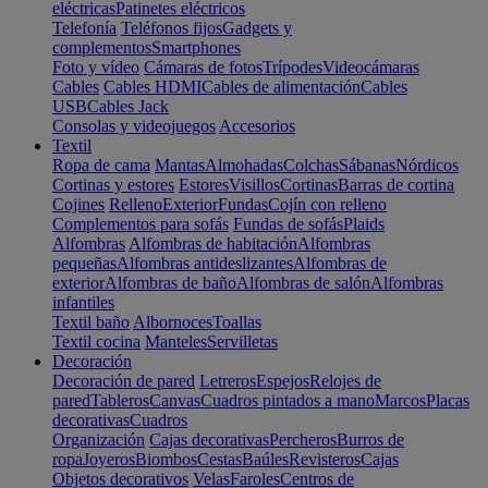
eléctricas
Patinetes eléctricos
Telefonía
Teléfonos fijos
Gadgets y
complementos
Smartphones
Foto y vídeo
Cámaras de fotos
Trípodes
Videocámaras
Cables
Cables HDMI
Cables de alimentación
Cables
USB
Cables Jack
Consolas y videojuegos
Accesorios
Textil
Ropa de cama
Mantas
Almohadas
Colchas
Sábanas
Nórdicos
Cortinas y estores
Estores
Visillos
Cortinas
Barras de cortina
Cojines
Relleno
Exterior
Fundas
Cojín con relleno
Complementos para sofás
Fundas de sofás
Plaids
Alfombras
Alfombras de habitación
Alfombras
pequeñas
Alfombras antideslizantes
Alfombras de
exterior
Alfombras de baño
Alfombras de salón
Alfombras
infantiles
Textil baño
Albornoces
Toallas
Textil cocina
Manteles
Servilletas
Decoración
Decoración de pared
Letreros
Espejos
Relojes de
pared
Tableros
Canvas
Cuadros pintados a mano
Marcos
Placas
decorativas
Cuadros
Organización
Cajas decorativas
Percheros
Burros de
ropa
Joyeros
Biombos
Cestas
Baúles
Revisteros
Cajas
Objetos decorativos
Velas
Faroles
Centros de