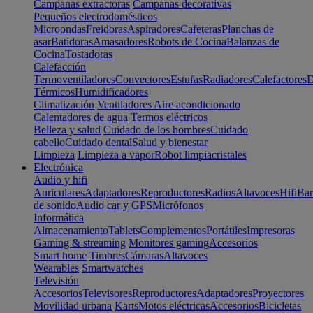
Campanas extractoras
Campanas decorativas
Pequeños electrodomésticos
Microondas
Freidoras
Aspiradores
Cafeteras
Planchas de
asar
Batidoras
Amasadores
Robots de Cocina
Balanzas de
Cocina
Tostadoras
Calefacción
Termoventiladores
Convectores
Estufas
Radiadores
Calefactores
D
Térmicos
Humidificadores
Climatización
Ventiladores
Aire acondicionado
Calentadores de agua
Termos eléctricos
Belleza y salud
Cuidado de los hombres
Cuidado
cabello
Cuidado dental
Salud y bienestar
Limpieza
Limpieza a vapor
Robot limpiacristales
Electrónica
Audio y hifi
Auriculares
Adaptadores
Reproductores
Radios
Altavoces
Hifi
Bar
de sonido
Audio car y GPS
Micrófonos
Informática
Almacenamiento
Tablets
Complementos
Portátiles
Impresoras
Gaming & streaming
Monitores gaming
Accesorios
Smart home
Timbres
Cámaras
Altavoces
Wearables
Smartwatches
Televisión
Accesorios
Televisores
Reproductores
Adaptadores
Proyectores
Movilidad urbana
Karts
Motos eléctricas
Accesorios
Bicicletas