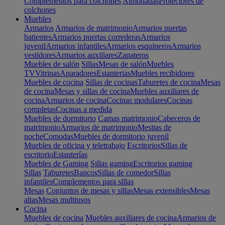
Complementos para colchones
Almohadas
Protectores de
colchones
Muebles
Armarios
Armarios de matrimonio
Armarios puertas
batientes
Armarios puertas correderas
Armarios
juvenil
Armarios infantiles
Armarios esquineros
Armarios
vestidores
Armarios auxiliares
Zapateros
Muebles de salón
Sillas
Mesas de salón
Muebles
TV
Vitrinas
Aparadores
Estanterias
Muebles recibidores
Muebles de cocina
Sillas de cocinas
Taburetes de cocina
Mesas
de cocina
Mesas y sillas de cocina
Muebles auxiliares de
cocina
Armarios de cocina
Cocinas modulares
Cocinas
completas
Cocinas a medida
Muebles de dormitorio
Camas matrimonio
Cabeceros de
matrimonio
Armarios de matrimonio
Mesitas de
noche
Comodas
Muebles de dormitorio juvenil
Muebles de oficina y teletrabajo
Escritorios
Sillas de
escritorio
Estanterías
Muebles de Gaming
Sillas gaming
Escritorios gaming
Sillas
Taburetes
Bancos
Sillas de comedor
Sillas
infantiles
Complementos para sillas
Mesas
Conjuntos de mesas y sillas
Mesas extensibles
Mesas
altas
Mesas multiusos
Cocina
Muebles de cocina
Muebles auxiliares de cocina
Armarios de