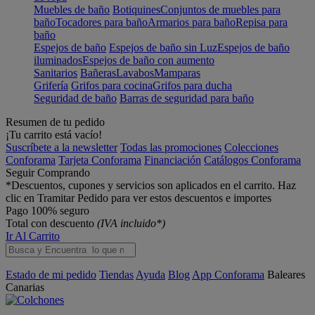
Muebles de baño
Botiquines
Conjuntos de muebles para
baño
Tocadores para baño
Armarios para baño
Repisa para
baño
Espejos de baño
Espejos de baño sin Luz
Espejos de baño
iluminados
Espejos de baño con aumento
Sanitarios
Bañeras
Lavabos
Mamparas
Grifería
Grifos para cocina
Grifos para ducha
Seguridad de baño
Barras de seguridad para baño
Resumen de tu pedido
¡Tu carrito está vacío!
Suscríbete a la newsletter
Todas las promociones
Colecciones
Conforama
Tarjeta Conforama
Financiación
Catálogos Conforama
Seguir Comprando
*Descuentos, cupones y servicios son aplicados en el carrito. Haz
clic en Tramitar Pedido para ver estos descuentos e importes
Pago 100% seguro
Total con descuento
(IVA incluido*)
Ir Al Carrito
Estado de mi pedido
Tiendas
Ayuda
Blog
App Conforama
Baleares
Canarias