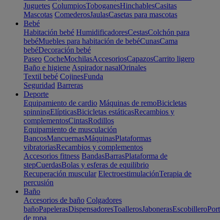
Juguetes
Columpios
Toboganes
Hinchables
Casitas
Mascotas
Comederos
Jaulas
Casetas para mascotas
Bebé
Habitación bebé
Humidificadores
Cestas
Colchón para
bebé
Muebles para habitación de bebé
Cunas
Cama
bebé
Decoración bebé
Paseo
Coche
Mochilas
Accesorios
Capazos
Carrito ligero
Baño e higiene
Aspirador nasal
Orinales
Textil bebé
Cojines
Funda
Seguridad
Barreras
Deporte
Equipamiento de cardio
Máquinas de remo
Bicicletas
spinning
Elípticas
Bicicletas estáticas
Recambios y
complementos
Cintas
Rodillos
Equipamiento de musculación
Bancos
Mancuernas
Máquinas
Plataformas
vibratorias
Recambios y complementos
Accesorios fitness
Bandas
Barras
Plataforma de
step
Cuerdas
Bolas y esferas de equilibrio
Recuperación muscular
Electroestimulación
Terapia de
percusión
Baño
Accesorios de baño
Colgadores
baño
Papeleras
Dispensadores
Toalleros
Jaboneras
Escobillero
Port
de ropa