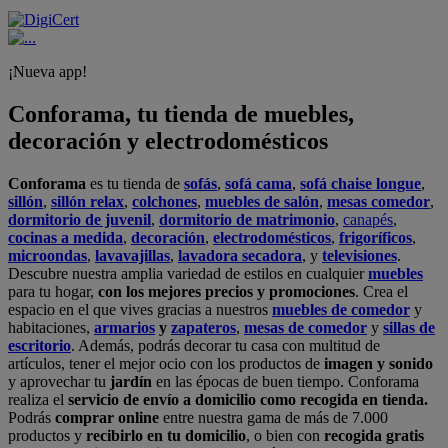
¡Nueva app!
Conforama, tu tienda de muebles,
decoración y electrodomésticos
Conforama
es tu tienda de
sofás
,
sofá cama
,
sofá chaise longue
,
sillón
,
sillón relax
,
colchones
,
muebles de salón
,
mesas comedor
,
dormitorio de juvenil
,
dormitorio de matrimonio
,
canapés
,
cocinas a medida
,
decoración
,
electrodomésticos
,
frigoríficos
,
microondas
,
lavavajillas
,
lavadora secadora
, y
televisiones
.
Descubre nuestra amplia variedad de estilos en cualquier
muebles
para tu hogar,
con los mejores precios y promociones
. Crea el
espacio en el que vives gracias a nuestros
muebles de comedor
y
habitaciones,
armarios
y
zapateros
,
mesas de comedor
y
sillas de
escritorio
. Además, podrás decorar tu casa con multitud de
artículos, tener el mejor ocio con los productos de
imagen y sonido
y aprovechar tu
jardín
en las épocas de buen tiempo. Conforama
realiza el
servicio de envío a domicilio como recogida en tienda.
Podrás
comprar online
entre nuestra gama de más de 7.000
productos y
recibirlo en tu domicilio
, o bien con
recogida gratis