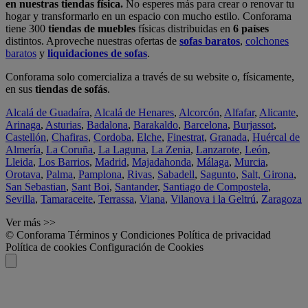
en nuestras tiendas física.
No esperes más para crear o renovar tu
hogar y transformarlo en un espacio con mucho estilo. Conforama
tiene 300
tiendas de muebles
físicas distribuidas en
6 países
distintos. Aproveche nuestras ofertas de
sofas baratos
,
colchones
baratos
y
liquidaciones de sofas
.
Conforama solo comercializa a través de su website o, físicamente,
en sus
tiendas de sofás
.
Alcalá de Guadaíra
,
Alcalá de Henares
,
Alcorcón
,
Alfafar
,
Alicante
,
Arinaga
,
Asturias
,
Badalona
,
Barakaldo
,
Barcelona
,
Burjassot
,
Castellón
,
Chafiras
,
Cordoba
,
Elche
,
Finestrat
,
Granada
,
Huércal de
Almería
,
La Coruña
,
La Laguna
,
La Zenia
,
Lanzarote
,
León
,
Lleida
,
Los Barrios
,
Madrid
,
Majadahonda
,
Málaga
,
Murcia
,
Orotava
,
Palma
,
Pamplona
,
Rivas
,
Sabadell
,
Sagunto
,
Salt, Girona
,
San Sebastian
,
Sant Boi
,
Santander
,
Santiago de Compostela
,
Sevilla
,
Tamaraceite
,
Terrassa
,
Viana
,
Vilanova i la Geltrú
,
Zaragoza
Ver más >>
© Conforama
Términos y Condiciones
Política de privacidad
Política de cookies
Configuración de Cookies