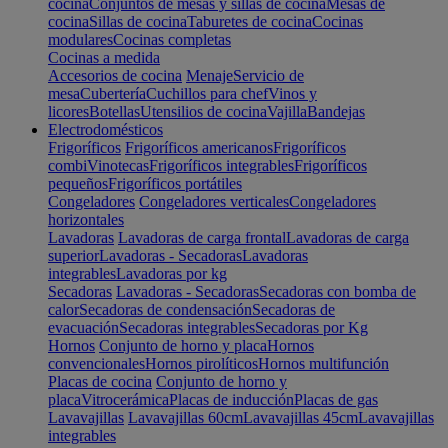
cocina
Conjuntos de mesas y sillas de cocina
Mesas de
cocina
Sillas de cocina
Taburetes de cocina
Cocinas
modulares
Cocinas completas
Cocinas a medida
Accesorios de cocina
Menaje
Servicio de
mesa
Cubertería
Cuchillos para chef
Vinos y
licores
Botellas
Utensilios de cocina
Vajilla
Bandejas
Electrodomésticos
Frigoríficos
Frigoríficos americanos
Frigoríficos
combi
Vinotecas
Frigoríficos integrables
Frigoríficos
pequeños
Frigoríficos portátiles
Congeladores
Congeladores verticales
Congeladores
horizontales
Lavadoras
Lavadoras de carga frontal
Lavadoras de carga
superior
Lavadoras - Secadoras
Lavadoras
integrables
Lavadoras por kg
Secadoras
Lavadoras - Secadoras
Secadoras con bomba de
calor
Secadoras de condensación
Secadoras de
evacuación
Secadoras integrables
Secadoras por Kg
Hornos
Conjunto de horno y placa
Hornos
convencionales
Hornos pirolíticos
Hornos multifunción
Placas de cocina
Conjunto de horno y
placa
Vitrocerámica
Placas de inducción
Placas de gas
Lavavajillas
Lavavajillas 60cm
Lavavajillas 45cm
Lavavajillas
integrables