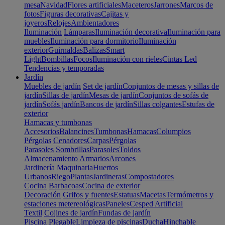
mesa
Navidad
Flores artificiales
Maceteros
Jarrones
Marcos de
fotos
Figuras decorativas
Cajitas y
joyeros
Relojes
Ambientadores
Iluminación
Lámparas
Iluminación decorativa
Iluminación para
muebles
Iluminación para dormitorio
Iluminación
exterior
Guirnaldas
Balizas
Smart
Light
Bombillas
Focos
Iluminación con rieles
Cintas Led
Tendencias y temporadas
Jardín
Muebles de jardín
Set de jardín
Conjuntos de mesas y sillas de
jardín
Sillas de jardín
Mesas de jardín
Conjuntos de sofás de
jardín
Sofás jardín
Bancos de jardín
Sillas colgantes
Estufas de
exterior
Hamacas y tumbonas
Accesorios
Balancines
Tumbonas
Hamacas
Columpios
Pérgolas
Cenadores
Carpas
Pérgolas
Parasoles
Sombrillas
Parasoles
Toldos
Almacenamiento
Armarios
Arcones
Jardinería
Maquinaria
Huertos
Urbanos
Riego
Plantas
Jardineras
Compostadores
Cocina
Barbacoas
Cocina de exterior
Decoración
Grifos y fuentes
Estatuas
Macetas
Termómetros y
estaciones metereológicas
Paneles
Cesped Artificial
Textil
Cojines de jardín
Fundas de jardín
Piscina
Plegable
Limpieza de piscinas
Ducha
Hinchable