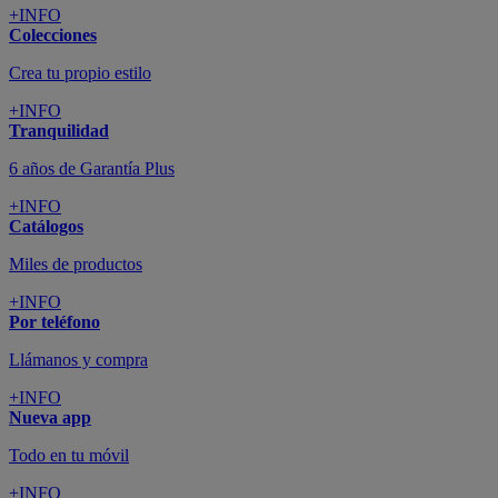
+INFO
Colecciones
Crea tu propio estilo
+INFO
Tranquilidad
6 años de Garantía Plus
+INFO
Catálogos
Miles de productos
+INFO
Por teléfono
Llámanos y compra
+INFO
Nueva app
Todo en tu móvil
+INFO