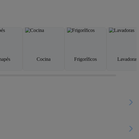
napés
Cocina
Frigoríficos
Lavadoras