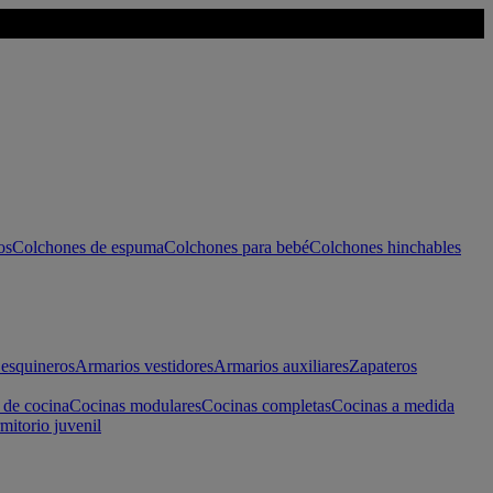
os
Colchones de espuma
Colchones para bebé
Colchones hinchables
esquineros
Armarios vestidores
Armarios auxiliares
Zapateros
 de cocina
Cocinas modulares
Cocinas completas
Cocinas a medida
mitorio juvenil