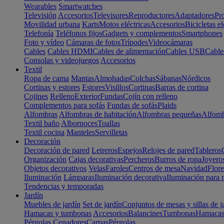
Wearables
Smartwatches
Televisión
Accesorios
Televisores
Reproductores
Adaptadores
Pr
Movilidad urbana
Karts
Motos eléctricas
Accesorios
Bicicletas el
Telefonía
Teléfonos fijos
Gadgets y complementos
Smartphones
Foto y vídeo
Cámaras de fotos
Trípodes
Videocámaras
Cables
Cables HDMI
Cables de alimentación
Cables USB
Cable
Consolas y videojuegos
Accesorios
Textil
Ropa de cama
Mantas
Almohadas
Colchas
Sábanas
Nórdicos
Cortinas y estores
Estores
Visillos
Cortinas
Barras de cortina
Cojines
Relleno
Exterior
Fundas
Cojín con relleno
Complementos para sofás
Fundas de sofás
Plaids
Alfombras
Alfombras de habitación
Alfombras pequeñas
Alfomb
Textil baño
Albornoces
Toallas
Textil cocina
Manteles
Servilletas
Decoración
Decoración de pared
Letreros
Espejos
Relojes de pared
Tableros
Organización
Cajas decorativas
Percheros
Burros de ropa
Joyero
Objetos decorativos
Velas
Faroles
Centros de mesa
Navidad
Flore
Iluminación
Lámparas
Iluminación decorativa
Iluminación para 
Tendencias y temporadas
Jardín
Muebles de jardín
Set de jardín
Conjuntos de mesas y sillas de j
Hamacas y tumbonas
Accesorios
Balancines
Tumbonas
Hamaca
Pérgolas
Cenadores
Carpas
Pérgolas