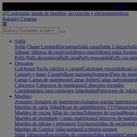
🔵Cambia tu electro con
-10% EXTRA
de descuento ☑️
AQUÍ
Baleares
Canarias
Sofás
Sofás
Chaise Longue
Rinconeras
Sofás cama
Sofás 2 plazas
Sofá
Sillones
Sillones decorativos
Sillones relax
Sillones relax levant
Puffs
Puffs decorativos
Puffs pera
Puffs reposapiés
Puffs con al
Descanso
Colchones
Packs colchón y canapé
Colchones viscoelásticos
Col
Canapés y bases
Canapés
Base tapizadas
Somieres
Patas de somi
Camas
Camas de matrimonio
Camas dobles
Camas individuales
Cabeceros
Cabeceros de matrimonio
Cabeceros juveniles
Complementos para colchones
Almohadas
Protectores de colch
Muebles
Armarios
Armarios de matrimonio
Armarios puertas batientes
Ar
Muebles de salón
Sillas
Mesas de salón
Muebles TV
Vitrinas
Apa
Muebles de cocina
Sillas de cocinas
Taburetes de cocina
Mesas d
Muebles de dormitorio
Camas matrimonio
Cabeceros de matrim
Muebles de oficina y teletrabajo
Escritorios
Sillas de escritorio
Es
Muebles de Gaming
Sillas gaming
Escritorios gaming
Sillas
Taburetes
Bancos
Sillas de comedor
Sillas infantiles
Complem