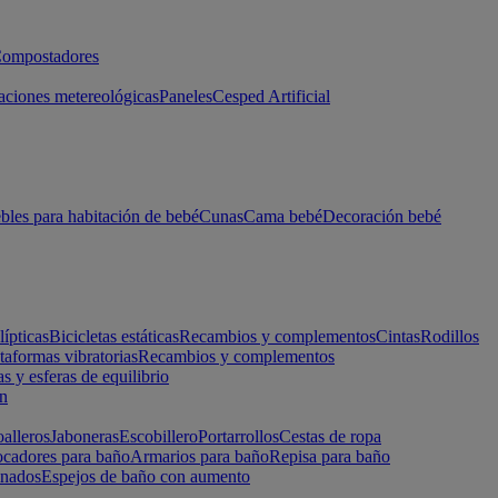
ompostadores
aciones metereológicas
Paneles
Cesped Artificial
les para habitación de bebé
Cunas
Cama bebé
Decoración bebé
lípticas
Bicicletas estáticas
Recambios y complementos
Cintas
Rodillos
taformas vibratorias
Recambios y complementos
s y esferas de equilibrio
ón
alleros
Jaboneras
Escobillero
Portarrollos
Cestas de ropa
cadores para baño
Armarios para baño
Repisa para baño
inados
Espejos de baño con aumento