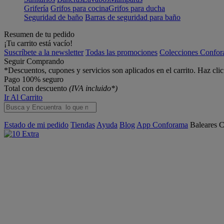
Grifería
Grifos para cocina
Grifos para ducha
Seguridad de baño
Barras de seguridad para baño
Resumen de tu pedido
¡Tu carrito está vacío!
Suscríbete a la newsletter
Todas las promociones
Colecciones Confo
Seguir Comprando
*Descuentos, cupones y servicios son aplicados en el carrito. Haz cli
Pago 100% seguro
Total con descuento
(IVA incluido*)
Ir Al Carrito
Estado de mi pedido
Tiendas
Ayuda
Blog
App Conforama
Baleares
C