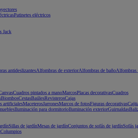
oyectores
éctricas
Patinetes eléctricos
s Jack
ras antideslizantes
Alfombras de exterior
Alfombras de baño
Alfombras 
Canvas
Cuadros pintados a mano
Marcos
Placas decorativas
Cuadros
s
Biombos
Cestas
Baúles
Revisteros
Cajas
s artificiales
Maceteros
Jarrones
Marcos de fotos
Figuras decorativas
Cajit
muebles
Iluminación para dormitorio
Iluminación exterior
Guirnaldas
Bali
ardín
Sillas de jardín
Mesas de jardín
Conjuntos de sofás de jardín
Sofás j
s
Columpios