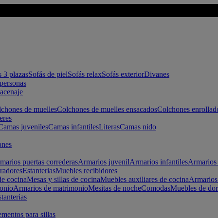
s 3 plazas
Sofás de piel
Sofás relax
Sofás exterior
Divanes
apersonas
macenaje
chones de muelles
Colchones de muelles ensacados
Colchones enrollad
eres
Camas juveniles
Camas infantiles
Literas
Camas nido
ones
marios puertas correderas
Armarios juvenil
Armarios infantiles
Armarios 
radores
Estanterias
Muebles recibidores
e cocina
Mesas y sillas de cocina
Muebles auxiliares de cocina
Armarios
onio
Armarios de matrimonio
Mesitas de noche
Comodas
Muebles de dor
tanterías
entos para sillas