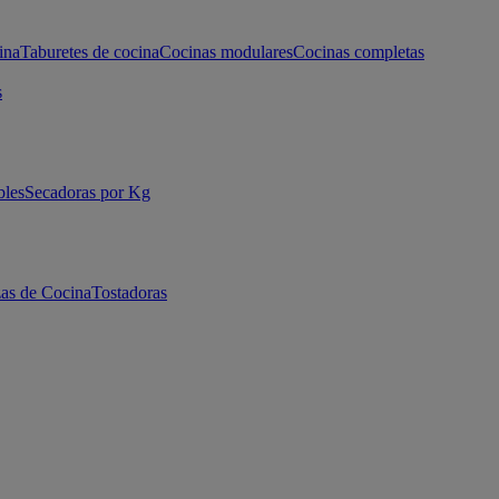
ina
Taburetes de cocina
Cocinas modulares
Cocinas completas
s
bles
Secadoras por Kg
as de Cocina
Tostadoras