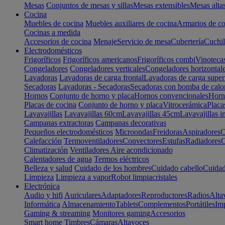
Mesas
Conjuntos de mesas y sillas
Mesas extensibles
Mesas alta
Cocina
Muebles de cocina
Muebles auxiliares de cocina
Armarios de co
Cocinas a medida
Accesorios de cocina
Menaje
Servicio de mesa
Cubertería
Cuchil
Electrodomésticos
Frigoríficos
Frigoríficos americanos
Frigoríficos combi
Vinoteca
Congeladores
Congeladores verticales
Congeladores horizontal
Lavadoras
Lavadoras de carga frontal
Lavadoras de carga super
Secadoras
Lavadoras - Secadoras
Secadoras con bomba de calo
Hornos
Conjunto de horno y placa
Hornos convencionales
Horno
Placas de cocina
Conjunto de horno y placa
Vitrocerámica
Placa
Lavavajillas
Lavavajillas 60cm
Lavavajillas 45cm
Lavavajillas i
Campanas extractoras
Campanas decorativas
Pequeños electrodomésticos
Microondas
Freidoras
Aspiradores
C
Calefacción
Termoventiladores
Convectores
Estufas
Radiadores
C
Climatización
Ventiladores
Aire acondicionado
Calentadores de agua
Termos eléctricos
Belleza y salud
Cuidado de los hombres
Cuidado cabello
Cuidad
Limpieza
Limpieza a vapor
Robot limpiacristales
Electrónica
Audio y hifi
Auriculares
Adaptadores
Reproductores
Radios
Alta
Informática
Almacenamiento
Tablets
Complementos
Portátiles
Im
Gaming & streaming
Monitores gaming
Accesorios
Smart home
Timbres
Cámaras
Altavoces