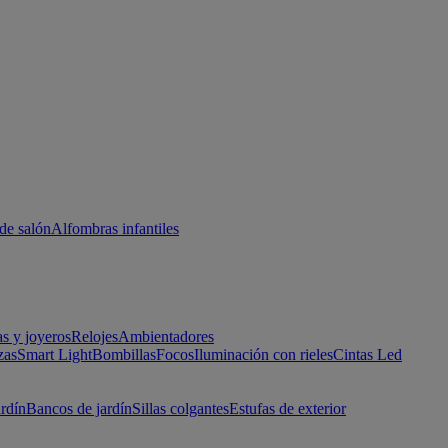
de salón
Alfombras infantiles
as y joyeros
Relojes
Ambientadores
zas
Smart Light
Bombillas
Focos
Iluminación con rieles
Cintas Led
ardín
Bancos de jardín
Sillas colgantes
Estufas de exterior