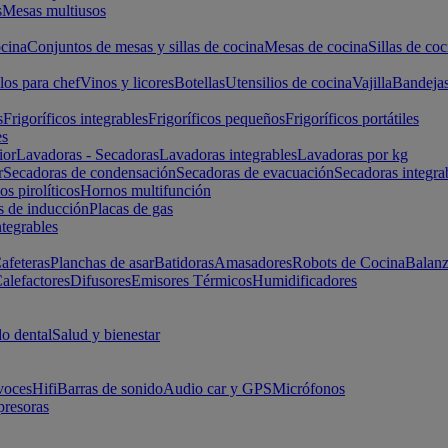
s
Mesas multiusos
cina
Conjuntos de mesas y sillas de cocina
Mesas de cocina
Sillas de coc
los para chef
Vinos y licores
Botellas
Utensilios de cocina
Vajilla
Bandeja
s
Frigoríficos integrables
Frigoríficos pequeños
Frigoríficos portátiles
es
ior
Lavadoras - Secadoras
Lavadoras integrables
Lavadoras por kg
r
Secadoras de condensación
Secadoras de evacuación
Secadoras integra
s pirolíticos
Hornos multifunción
s de inducción
Placas de gas
ntegrables
afeteras
Planchas de asar
Batidoras
Amasadores
Robots de Cocina
Balanz
alefactores
Difusores
Emisores Térmicos
Humidificadores
o dental
Salud y bienestar
voces
Hifi
Barras de sonido
Audio car y GPS
Micrófonos
presoras