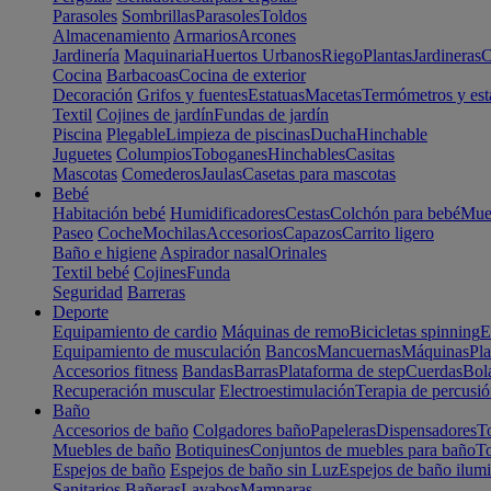
Parasoles
Sombrillas
Parasoles
Toldos
Almacenamiento
Armarios
Arcones
Jardinería
Maquinaria
Huertos Urbanos
Riego
Plantas
Jardineras
C
Cocina
Barbacoas
Cocina de exterior
Decoración
Grifos y fuentes
Estatuas
Macetas
Termómetros y est
Textil
Cojines de jardín
Fundas de jardín
Piscina
Plegable
Limpieza de piscinas
Ducha
Hinchable
Juguetes
Columpios
Toboganes
Hinchables
Casitas
Mascotas
Comederos
Jaulas
Casetas para mascotas
Bebé
Habitación bebé
Humidificadores
Cestas
Colchón para bebé
Mueb
Paseo
Coche
Mochilas
Accesorios
Capazos
Carrito ligero
Baño e higiene
Aspirador nasal
Orinales
Textil bebé
Cojines
Funda
Seguridad
Barreras
Deporte
Equipamiento de cardio
Máquinas de remo
Bicicletas spinning
E
Equipamiento de musculación
Bancos
Mancuernas
Máquinas
Pla
Accesorios fitness
Bandas
Barras
Plataforma de step
Cuerdas
Bola
Recuperación muscular
Electroestimulación
Terapia de percusi
Baño
Accesorios de baño
Colgadores baño
Papeleras
Dispensadores
To
Muebles de baño
Botiquines
Conjuntos de muebles para baño
To
Espejos de baño
Espejos de baño sin Luz
Espejos de baño ilum
Sanitarios
Bañeras
Lavabos
Mamparas