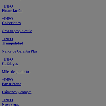
+INFO
Financiación
+INFO
Colecciones
Crea tu propio estilo
+INFO
Tranquilidad
6 años de Garantía Plus
+INFO
Catálogos
Miles de productos
+INFO
Por teléfono
Llámanos y compra
+INFO
Nueva app