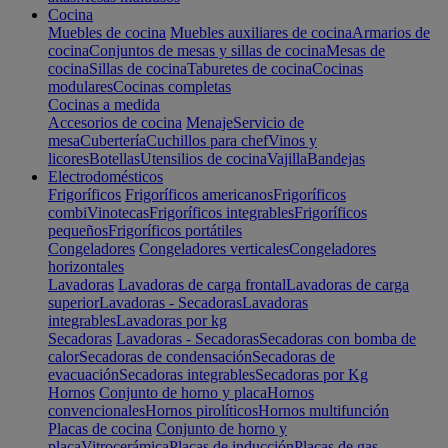
Cocina
Muebles de cocina
Muebles auxiliares de cocina
Armarios de
cocina
Conjuntos de mesas y sillas de cocina
Mesas de
cocina
Sillas de cocina
Taburetes de cocina
Cocinas
modulares
Cocinas completas
Cocinas a medida
Accesorios de cocina
Menaje
Servicio de
mesa
Cubertería
Cuchillos para chef
Vinos y
licores
Botellas
Utensilios de cocina
Vajilla
Bandejas
Electrodomésticos
Frigoríficos
Frigoríficos americanos
Frigoríficos
combi
Vinotecas
Frigoríficos integrables
Frigoríficos
pequeños
Frigoríficos portátiles
Congeladores
Congeladores verticales
Congeladores
horizontales
Lavadoras
Lavadoras de carga frontal
Lavadoras de carga
superior
Lavadoras - Secadoras
Lavadoras
integrables
Lavadoras por kg
Secadoras
Lavadoras - Secadoras
Secadoras con bomba de
calor
Secadoras de condensación
Secadoras de
evacuación
Secadoras integrables
Secadoras por Kg
Hornos
Conjunto de horno y placa
Hornos
convencionales
Hornos pirolíticos
Hornos multifunción
Placas de cocina
Conjunto de horno y
placa
Vitrocerámica
Placas de inducción
Placas de gas