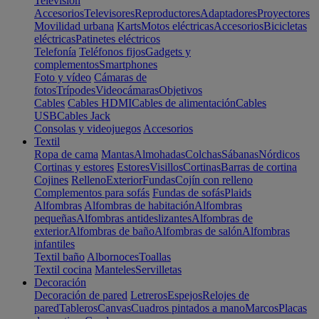
Televisión
Accesorios
Televisores
Reproductores
Adaptadores
Proyectores
Movilidad urbana
Karts
Motos eléctricas
Accesorios
Bicicletas
eléctricas
Patinetes eléctricos
Telefonía
Teléfonos fijos
Gadgets y
complementos
Smartphones
Foto y vídeo
Cámaras de
fotos
Trípodes
Videocámaras
Objetivos
Cables
Cables HDMI
Cables de alimentación
Cables
USB
Cables Jack
Consolas y videojuegos
Accesorios
Textil
Ropa de cama
Mantas
Almohadas
Colchas
Sábanas
Nórdicos
Cortinas y estores
Estores
Visillos
Cortinas
Barras de cortina
Cojines
Relleno
Exterior
Fundas
Cojín con relleno
Complementos para sofás
Fundas de sofás
Plaids
Alfombras
Alfombras de habitación
Alfombras
pequeñas
Alfombras antideslizantes
Alfombras de
exterior
Alfombras de baño
Alfombras de salón
Alfombras
infantiles
Textil baño
Albornoces
Toallas
Textil cocina
Manteles
Servilletas
Decoración
Decoración de pared
Letreros
Espejos
Relojes de
pared
Tableros
Canvas
Cuadros pintados a mano
Marcos
Placas