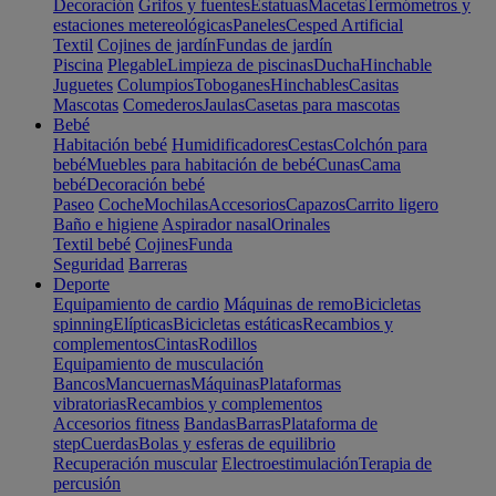
Decoración
Grifos y fuentes
Estatuas
Macetas
Termómetros y
estaciones metereológicas
Paneles
Cesped Artificial
Textil
Cojines de jardín
Fundas de jardín
Piscina
Plegable
Limpieza de piscinas
Ducha
Hinchable
Juguetes
Columpios
Toboganes
Hinchables
Casitas
Mascotas
Comederos
Jaulas
Casetas para mascotas
Bebé
Habitación bebé
Humidificadores
Cestas
Colchón para
bebé
Muebles para habitación de bebé
Cunas
Cama
bebé
Decoración bebé
Paseo
Coche
Mochilas
Accesorios
Capazos
Carrito ligero
Baño e higiene
Aspirador nasal
Orinales
Textil bebé
Cojines
Funda
Seguridad
Barreras
Deporte
Equipamiento de cardio
Máquinas de remo
Bicicletas
spinning
Elípticas
Bicicletas estáticas
Recambios y
complementos
Cintas
Rodillos
Equipamiento de musculación
Bancos
Mancuernas
Máquinas
Plataformas
vibratorias
Recambios y complementos
Accesorios fitness
Bandas
Barras
Plataforma de
step
Cuerdas
Bolas y esferas de equilibrio
Recuperación muscular
Electroestimulación
Terapia de
percusión