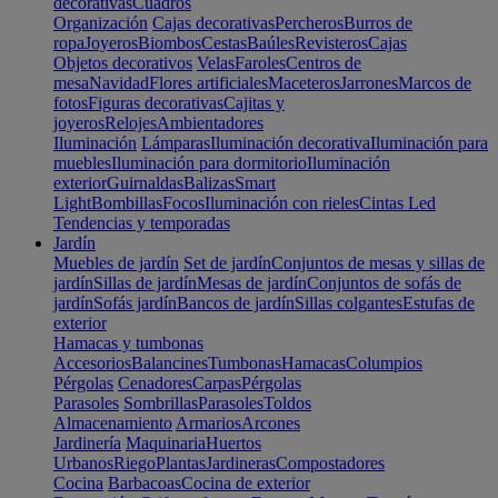
decorativas
Cuadros
Organización
Cajas decorativas
Percheros
Burros de
ropa
Joyeros
Biombos
Cestas
Baúles
Revisteros
Cajas
Objetos decorativos
Velas
Faroles
Centros de
mesa
Navidad
Flores artificiales
Maceteros
Jarrones
Marcos de
fotos
Figuras decorativas
Cajitas y
joyeros
Relojes
Ambientadores
Iluminación
Lámparas
Iluminación decorativa
Iluminación para
muebles
Iluminación para dormitorio
Iluminación
exterior
Guirnaldas
Balizas
Smart
Light
Bombillas
Focos
Iluminación con rieles
Cintas Led
Tendencias y temporadas
Jardín
Muebles de jardín
Set de jardín
Conjuntos de mesas y sillas de
jardín
Sillas de jardín
Mesas de jardín
Conjuntos de sofás de
jardín
Sofás jardín
Bancos de jardín
Sillas colgantes
Estufas de
exterior
Hamacas y tumbonas
Accesorios
Balancines
Tumbonas
Hamacas
Columpios
Pérgolas
Cenadores
Carpas
Pérgolas
Parasoles
Sombrillas
Parasoles
Toldos
Almacenamiento
Armarios
Arcones
Jardinería
Maquinaria
Huertos
Urbanos
Riego
Plantas
Jardineras
Compostadores
Cocina
Barbacoas
Cocina de exterior