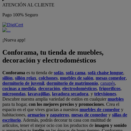
ATENCIÓN AL CLIENTE
Pago 100% Seguro
¡Nueva app!
Conforama, tu tienda de muebles,
decoración y electrodomésticos
Conforama
es tu tienda de
sofás
,
sofá cama
,
sofá chaise longue
,
sillón
,
sillón relax
,
colchones
,
muebles de salón
,
mesas comedor
,
dormitorio de juvenil
,
dormitorio de matrimonio
,
canapés
,
cocinas a medida
,
decoración
,
electrodomésticos
,
frigoríficos
,
microondas
,
lavavajillas
,
lavadora secadora
, y
televisiones
.
Descubre nuestra amplia variedad de estilos en cualquier
muebles
para tu hogar,
con los mejores precios y promociones
. Crea el
espacio en el que vives gracias a nuestros
muebles de comedor
y
habitaciones,
armarios
y
zapateros
,
mesas de comedor
y
sillas de
escritorio
. Además, podrás decorar tu casa con multitud de
artículos, tener el mejor ocio con los productos de
imagen y sonido
y aprovechar tu
jardín
en las épocas de buen tiempo. Conforama