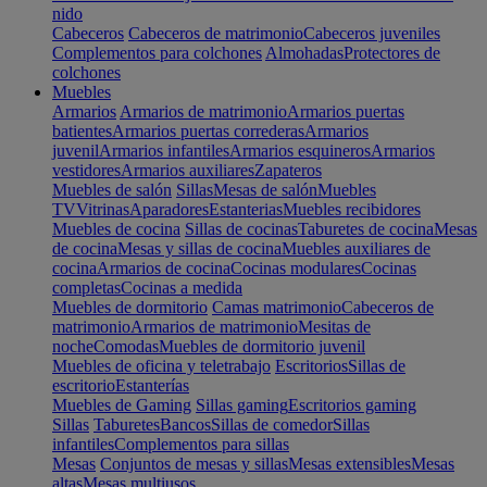
nido
Cabeceros
Cabeceros de matrimonio
Cabeceros juveniles
Complementos para colchones
Almohadas
Protectores de
colchones
Muebles
Armarios
Armarios de matrimonio
Armarios puertas
batientes
Armarios puertas correderas
Armarios
juvenil
Armarios infantiles
Armarios esquineros
Armarios
vestidores
Armarios auxiliares
Zapateros
Muebles de salón
Sillas
Mesas de salón
Muebles
TV
Vitrinas
Aparadores
Estanterias
Muebles recibidores
Muebles de cocina
Sillas de cocinas
Taburetes de cocina
Mesas
de cocina
Mesas y sillas de cocina
Muebles auxiliares de
cocina
Armarios de cocina
Cocinas modulares
Cocinas
completas
Cocinas a medida
Muebles de dormitorio
Camas matrimonio
Cabeceros de
matrimonio
Armarios de matrimonio
Mesitas de
noche
Comodas
Muebles de dormitorio juvenil
Muebles de oficina y teletrabajo
Escritorios
Sillas de
escritorio
Estanterías
Muebles de Gaming
Sillas gaming
Escritorios gaming
Sillas
Taburetes
Bancos
Sillas de comedor
Sillas
infantiles
Complementos para sillas
Mesas
Conjuntos de mesas y sillas
Mesas extensibles
Mesas
altas
Mesas multiusos