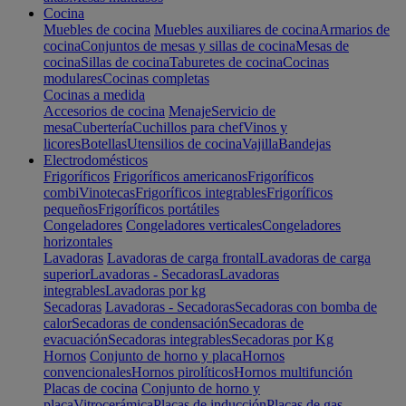
Cocina
Muebles de cocina
Muebles auxiliares de cocina
Armarios de
cocina
Conjuntos de mesas y sillas de cocina
Mesas de
cocina
Sillas de cocina
Taburetes de cocina
Cocinas
modulares
Cocinas completas
Cocinas a medida
Accesorios de cocina
Menaje
Servicio de
mesa
Cubertería
Cuchillos para chef
Vinos y
licores
Botellas
Utensilios de cocina
Vajilla
Bandejas
Electrodomésticos
Frigoríficos
Frigoríficos americanos
Frigoríficos
combi
Vinotecas
Frigoríficos integrables
Frigoríficos
pequeños
Frigoríficos portátiles
Congeladores
Congeladores verticales
Congeladores
horizontales
Lavadoras
Lavadoras de carga frontal
Lavadoras de carga
superior
Lavadoras - Secadoras
Lavadoras
integrables
Lavadoras por kg
Secadoras
Lavadoras - Secadoras
Secadoras con bomba de
calor
Secadoras de condensación
Secadoras de
evacuación
Secadoras integrables
Secadoras por Kg
Hornos
Conjunto de horno y placa
Hornos
convencionales
Hornos pirolíticos
Hornos multifunción
Placas de cocina
Conjunto de horno y
placa
Vitrocerámica
Placas de inducción
Placas de gas