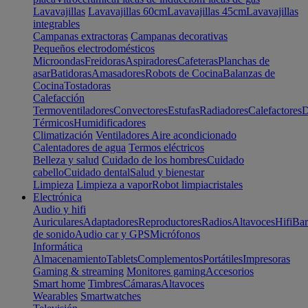
Lavavajillas
Lavavajillas 60cm
Lavavajillas 45cm
Lavavajillas
integrables
Campanas extractoras
Campanas decorativas
Pequeños electrodomésticos
Microondas
Freidoras
Aspiradores
Cafeteras
Planchas de
asar
Batidoras
Amasadores
Robots de Cocina
Balanzas de
Cocina
Tostadoras
Calefacción
Termoventiladores
Convectores
Estufas
Radiadores
Calefactores
D
Térmicos
Humidificadores
Climatización
Ventiladores
Aire acondicionado
Calentadores de agua
Termos eléctricos
Belleza y salud
Cuidado de los hombres
Cuidado
cabello
Cuidado dental
Salud y bienestar
Limpieza
Limpieza a vapor
Robot limpiacristales
Electrónica
Audio y hifi
Auriculares
Adaptadores
Reproductores
Radios
Altavoces
Hifi
Bar
de sonido
Audio car y GPS
Micrófonos
Informática
Almacenamiento
Tablets
Complementos
Portátiles
Impresoras
Gaming & streaming
Monitores gaming
Accesorios
Smart home
Timbres
Cámaras
Altavoces
Wearables
Smartwatches