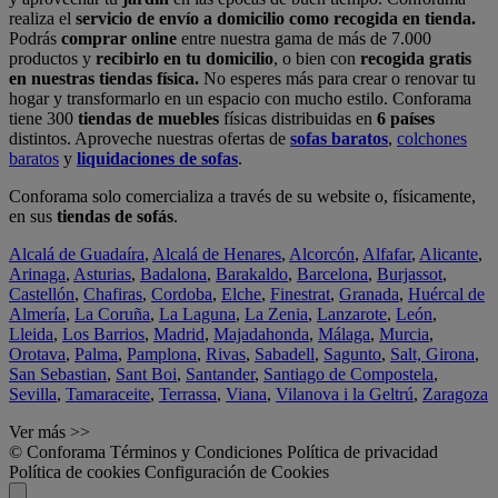
realiza el
servicio de envío a domicilio como recogida en tienda.
Podrás
comprar online
entre nuestra gama de más de 7.000
productos y
recibirlo en tu domicilio
, o bien con
recogida gratis
en nuestras tiendas física.
No esperes más para crear o renovar tu
hogar y transformarlo en un espacio con mucho estilo. Conforama
tiene 300
tiendas de muebles
físicas distribuidas en
6 países
distintos. Aproveche nuestras ofertas de
sofas baratos
,
colchones
baratos
y
liquidaciones de sofas
.
Conforama solo comercializa a través de su website o, físicamente,
en sus
tiendas de sofás
.
Alcalá de Guadaíra
,
Alcalá de Henares
,
Alcorcón
,
Alfafar
,
Alicante
,
Arinaga
,
Asturias
,
Badalona
,
Barakaldo
,
Barcelona
,
Burjassot
,
Castellón
,
Chafiras
,
Cordoba
,
Elche
,
Finestrat
,
Granada
,
Huércal de
Almería
,
La Coruña
,
La Laguna
,
La Zenia
,
Lanzarote
,
León
,
Lleida
,
Los Barrios
,
Madrid
,
Majadahonda
,
Málaga
,
Murcia
,
Orotava
,
Palma
,
Pamplona
,
Rivas
,
Sabadell
,
Sagunto
,
Salt, Girona
,
San Sebastian
,
Sant Boi
,
Santander
,
Santiago de Compostela
,
Sevilla
,
Tamaraceite
,
Terrassa
,
Viana
,
Vilanova i la Geltrú
,
Zaragoza
Ver más >>
© Conforama
Términos y Condiciones
Política de privacidad
Política de cookies
Configuración de Cookies