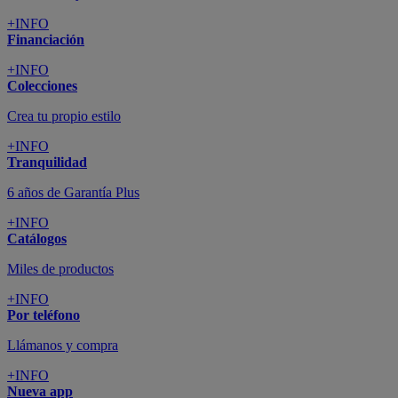
+INFO
Financiación
+INFO
Colecciones
Crea tu propio estilo
+INFO
Tranquilidad
6 años de Garantía Plus
+INFO
Catálogos
Miles de productos
+INFO
Por teléfono
Llámanos y compra
+INFO
Nueva app