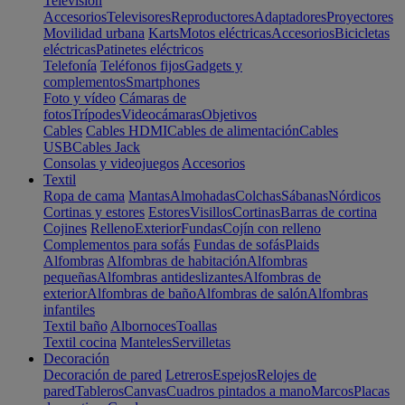
Televisión
Accesorios
Televisores
Reproductores
Adaptadores
Proyectores
Movilidad urbana
Karts
Motos eléctricas
Accesorios
Bicicletas
eléctricas
Patinetes eléctricos
Telefonía
Teléfonos fijos
Gadgets y
complementos
Smartphones
Foto y vídeo
Cámaras de
fotos
Trípodes
Videocámaras
Objetivos
Cables
Cables HDMI
Cables de alimentación
Cables
USB
Cables Jack
Consolas y videojuegos
Accesorios
Textil
Ropa de cama
Mantas
Almohadas
Colchas
Sábanas
Nórdicos
Cortinas y estores
Estores
Visillos
Cortinas
Barras de cortina
Cojines
Relleno
Exterior
Fundas
Cojín con relleno
Complementos para sofás
Fundas de sofás
Plaids
Alfombras
Alfombras de habitación
Alfombras
pequeñas
Alfombras antideslizantes
Alfombras de
exterior
Alfombras de baño
Alfombras de salón
Alfombras
infantiles
Textil baño
Albornoces
Toallas
Textil cocina
Manteles
Servilletas
Decoración
Decoración de pared
Letreros
Espejos
Relojes de
pared
Tableros
Canvas
Cuadros pintados a mano
Marcos
Placas