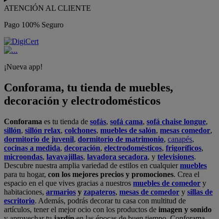
ATENCIÓN AL CLIENTE
Pago 100% Seguro
¡Nueva app!
Conforama, tu tienda de muebles,
decoración y electrodomésticos
Conforama
es tu tienda de
sofás
,
sofá cama
,
sofá chaise longue
,
sillón
,
sillón relax
,
colchones
,
muebles de salón
,
mesas comedor
,
dormitorio de juvenil
,
dormitorio de matrimonio
,
canapés
,
cocinas a medida
,
decoración
,
electrodomésticos
,
frigoríficos
,
microondas
,
lavavajillas
,
lavadora secadora
, y
televisiones
.
Descubre nuestra amplia variedad de estilos en cualquier
muebles
para tu hogar,
con los mejores precios y promociones
. Crea el
espacio en el que vives gracias a nuestros
muebles de comedor
y
habitaciones,
armarios
y
zapateros
,
mesas de comedor
y
sillas de
escritorio
. Además, podrás decorar tu casa con multitud de
artículos, tener el mejor ocio con los productos de
imagen y sonido
y aprovechar tu
jardín
en las épocas de buen tiempo. Conforama