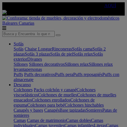
🔵Cambia tu electro con
-10% EXTRA
de descuento ☑️
AQUÍ
Baleares
Canarias
Sofás
Sofás
Chaise Longue
Rinconeras
Sofás cama
Sofás 2
plazas
Sofás 3 plazas
Sofás de piel
Sofás relax
Sofás
exterior
Divanes
Sillones
Sillones decorativos
Sillones relax
Sillones relax
levantapersonas
Puffs
Puffs decorativos
Puffs pera
Puffs reposapiés
Puffs con
almacenaje
Descanso
Colchones
Packs colchón y canapé
Colchones
viscoelásticos
Colchones de muelles
Colchones de muelles
ensacados
Colchones enrollados
Colchones de
espuma
Colchones para bebé
Colchones hinchables
Canapés y bases
Canapés
Base tapizadas
Somieres
Patas de
somieres
Camas
Camas de matrimonio
Camas dobles
Camas
individuales
Camas juveniles
Camas infantiles
Literas
Camas