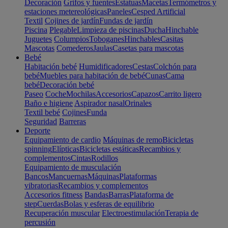
Decoración
Grifos y fuentes
Estatuas
Macetas
Termómetros y
estaciones metereológicas
Paneles
Cesped Artificial
Textil
Cojines de jardín
Fundas de jardín
Piscina
Plegable
Limpieza de piscinas
Ducha
Hinchable
Juguetes
Columpios
Toboganes
Hinchables
Casitas
Mascotas
Comederos
Jaulas
Casetas para mascotas
Bebé
Habitación bebé
Humidificadores
Cestas
Colchón para
bebé
Muebles para habitación de bebé
Cunas
Cama
bebé
Decoración bebé
Paseo
Coche
Mochilas
Accesorios
Capazos
Carrito ligero
Baño e higiene
Aspirador nasal
Orinales
Textil bebé
Cojines
Funda
Seguridad
Barreras
Deporte
Equipamiento de cardio
Máquinas de remo
Bicicletas
spinning
Elípticas
Bicicletas estáticas
Recambios y
complementos
Cintas
Rodillos
Equipamiento de musculación
Bancos
Mancuernas
Máquinas
Plataformas
vibratorias
Recambios y complementos
Accesorios fitness
Bandas
Barras
Plataforma de
step
Cuerdas
Bolas y esferas de equilibrio
Recuperación muscular
Electroestimulación
Terapia de
percusión