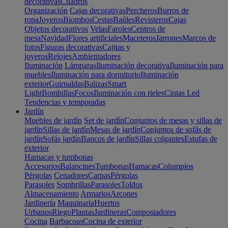
decorativas
Cuadros
Organización
Cajas decorativas
Percheros
Burros de
ropa
Joyeros
Biombos
Cestas
Baúles
Revisteros
Cajas
Objetos decorativos
Velas
Faroles
Centros de
mesa
Navidad
Flores artificiales
Maceteros
Jarrones
Marcos de
fotos
Figuras decorativas
Cajitas y
joyeros
Relojes
Ambientadores
Iluminación
Lámparas
Iluminación decorativa
Iluminación para
muebles
Iluminación para dormitorio
Iluminación
exterior
Guirnaldas
Balizas
Smart
Light
Bombillas
Focos
Iluminación con rieles
Cintas Led
Tendencias y temporadas
Jardín
Muebles de jardín
Set de jardín
Conjuntos de mesas y sillas de
jardín
Sillas de jardín
Mesas de jardín
Conjuntos de sofás de
jardín
Sofás jardín
Bancos de jardín
Sillas colgantes
Estufas de
exterior
Hamacas y tumbonas
Accesorios
Balancines
Tumbonas
Hamacas
Columpios
Pérgolas
Cenadores
Carpas
Pérgolas
Parasoles
Sombrillas
Parasoles
Toldos
Almacenamiento
Armarios
Arcones
Jardinería
Maquinaria
Huertos
Urbanos
Riego
Plantas
Jardineras
Compostadores
Cocina
Barbacoas
Cocina de exterior