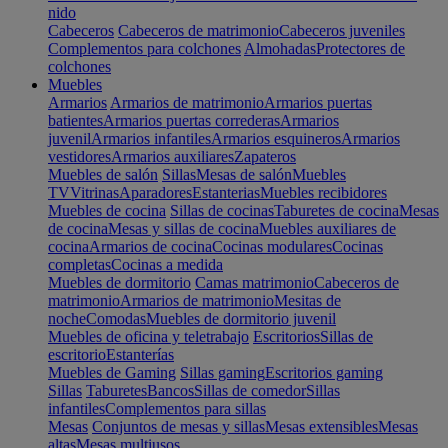
nido
Cabeceros
Cabeceros de matrimonio
Cabeceros juveniles
Complementos para colchones
Almohadas
Protectores de
colchones
Muebles
Armarios
Armarios de matrimonio
Armarios puertas
batientes
Armarios puertas correderas
Armarios
juvenil
Armarios infantiles
Armarios esquineros
Armarios
vestidores
Armarios auxiliares
Zapateros
Muebles de salón
Sillas
Mesas de salón
Muebles
TV
Vitrinas
Aparadores
Estanterias
Muebles recibidores
Muebles de cocina
Sillas de cocinas
Taburetes de cocina
Mesas
de cocina
Mesas y sillas de cocina
Muebles auxiliares de
cocina
Armarios de cocina
Cocinas modulares
Cocinas
completas
Cocinas a medida
Muebles de dormitorio
Camas matrimonio
Cabeceros de
matrimonio
Armarios de matrimonio
Mesitas de
noche
Comodas
Muebles de dormitorio juvenil
Muebles de oficina y teletrabajo
Escritorios
Sillas de
escritorio
Estanterías
Muebles de Gaming
Sillas gaming
Escritorios gaming
Sillas
Taburetes
Bancos
Sillas de comedor
Sillas
infantiles
Complementos para sillas
Mesas
Conjuntos de mesas y sillas
Mesas extensibles
Mesas
altas
Mesas multiusos