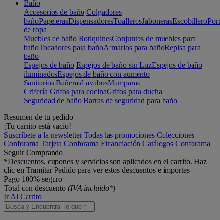
Baño
Accesorios de baño
Colgadores
baño
Papeleras
Dispensadores
Toalleros
Jaboneras
Escobillero
Port
de ropa
Muebles de baño
Botiquines
Conjuntos de muebles para
baño
Tocadores para baño
Armarios para baño
Repisa para
baño
Espejos de baño
Espejos de baño sin Luz
Espejos de baño
iluminados
Espejos de baño con aumento
Sanitarios
Bañeras
Lavabos
Mamparas
Grifería
Grifos para cocina
Grifos para ducha
Seguridad de baño
Barras de seguridad para baño
Resumen de tu pedido
¡Tu carrito está vacío!
Suscríbete a la newsletter
Todas las promociones
Colecciones
Conforama
Tarjeta Conforama
Financiación
Catálogos Conforama
Seguir Comprando
*Descuentos, cupones y servicios son aplicados en el carrito. Haz
clic en Tramitar Pedido para ver estos descuentos e importes
Pago 100% seguro
Total con descuento
(IVA incluido*)
Ir Al Carrito