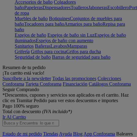
Accesorios de baño
Colgadores
baño
Papeleras
Dispensadores
Toalleros
Jaboneras
Escobillero
Port
de ropa
Muebles de baño
Botiquines
Conjuntos de muebles para
baño
Tocadores para baño
Armarios para baño
Repisa para
baño
Espejos de baño
Espejos de baño sin Luz
Espejos de baño
iluminados
Espejos de baño con aumento
Sanitarios
Bañeras
Lavabos
Mamparas
Grifería
Grifos para cocina
Grifos para ducha
Seguridad de baño
Barras de seguridad para baño
Resumen de tu pedido
¡Tu carrito está vacío!
Suscríbete a la newsletter
Todas las promociones
Colecciones
Conforama
Tarjeta Conforama
Financiación
Catálogos Conforama
Seguir Comprando
*Descuentos, cupones y servicios son aplicados en el carrito. Haz
clic en Tramitar Pedido para ver estos descuentos e importes
Pago 100% seguro
Total con descuento
(IVA incluido*)
Ir Al Carrito
Estado de mi pedido
Tiendas
Ayuda
Blog
App Conforama
Baleares