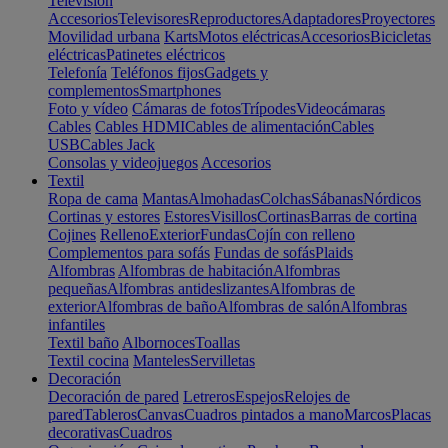
Televisión
Accesorios
Televisores
Reproductores
Adaptadores
Proyectores
Movilidad urbana
Karts
Motos eléctricas
Accesorios
Bicicletas
eléctricas
Patinetes eléctricos
Telefonía
Teléfonos fijos
Gadgets y
complementos
Smartphones
Foto y vídeo
Cámaras de fotos
Trípodes
Videocámaras
Cables
Cables HDMI
Cables de alimentación
Cables
USB
Cables Jack
Consolas y videojuegos
Accesorios
Textil
Ropa de cama
Mantas
Almohadas
Colchas
Sábanas
Nórdicos
Cortinas y estores
Estores
Visillos
Cortinas
Barras de cortina
Cojines
Relleno
Exterior
Fundas
Cojín con relleno
Complementos para sofás
Fundas de sofás
Plaids
Alfombras
Alfombras de habitación
Alfombras
pequeñas
Alfombras antideslizantes
Alfombras de
exterior
Alfombras de baño
Alfombras de salón
Alfombras
infantiles
Textil baño
Albornoces
Toallas
Textil cocina
Manteles
Servilletas
Decoración
Decoración de pared
Letreros
Espejos
Relojes de
pared
Tableros
Canvas
Cuadros pintados a mano
Marcos
Placas
decorativas
Cuadros