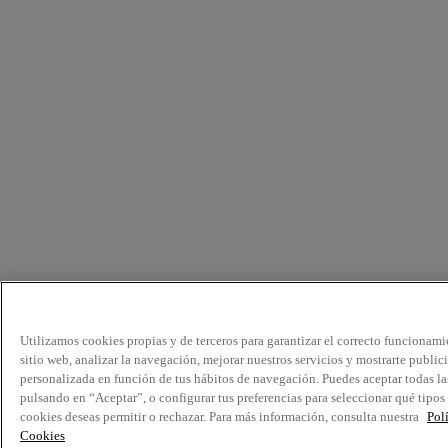
Utilizamos cookies propias y de terceros para garantizar el correcto funcionami
sitio web, analizar la navegación, mejorar nuestros servicios y mostrarte public
personalizada en función de tus hábitos de navegación. Puedes aceptar todas la
pulsando en “Aceptar”, o configurar tus preferencias para seleccionar qué tipos
cookies deseas permitir o rechazar. Para más información, consulta nuestra
Pol
Cookies