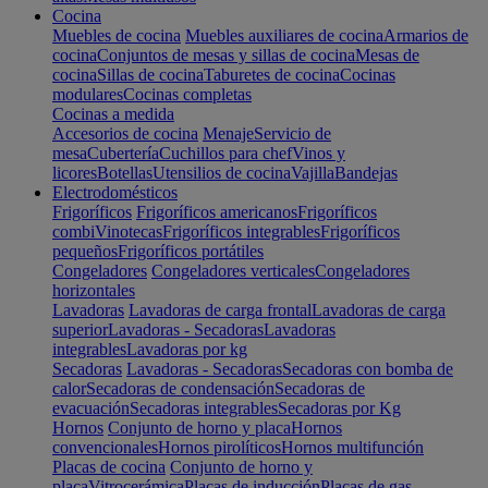
Cocina
Muebles de cocina
Muebles auxiliares de cocina
Armarios de
cocina
Conjuntos de mesas y sillas de cocina
Mesas de
cocina
Sillas de cocina
Taburetes de cocina
Cocinas
modulares
Cocinas completas
Cocinas a medida
Accesorios de cocina
Menaje
Servicio de
mesa
Cubertería
Cuchillos para chef
Vinos y
licores
Botellas
Utensilios de cocina
Vajilla
Bandejas
Electrodomésticos
Frigoríficos
Frigoríficos americanos
Frigoríficos
combi
Vinotecas
Frigoríficos integrables
Frigoríficos
pequeños
Frigoríficos portátiles
Congeladores
Congeladores verticales
Congeladores
horizontales
Lavadoras
Lavadoras de carga frontal
Lavadoras de carga
superior
Lavadoras - Secadoras
Lavadoras
integrables
Lavadoras por kg
Secadoras
Lavadoras - Secadoras
Secadoras con bomba de
calor
Secadoras de condensación
Secadoras de
evacuación
Secadoras integrables
Secadoras por Kg
Hornos
Conjunto de horno y placa
Hornos
convencionales
Hornos pirolíticos
Hornos multifunción
Placas de cocina
Conjunto de horno y
placa
Vitrocerámica
Placas de inducción
Placas de gas