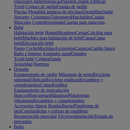
estaciones metereológicas
Paneles
Cesped Artificial
Textil
Cojines de jardín
Fundas de jardín
Piscina
Plegable
Limpieza de piscinas
Ducha
Hinchable
Juguetes
Columpios
Toboganes
Hinchables
Casitas
Mascotas
Comederos
Jaulas
Casetas para mascotas
Bebé
Habitación bebé
Humidificadores
Cestas
Colchón para
bebé
Muebles para habitación de bebé
Cunas
Cama
bebé
Decoración bebé
Paseo
Coche
Mochilas
Accesorios
Capazos
Carrito ligero
Baño e higiene
Aspirador nasal
Orinales
Textil bebé
Cojines
Funda
Seguridad
Barreras
Deporte
Equipamiento de cardio
Máquinas de remo
Bicicletas
spinning
Elípticas
Bicicletas estáticas
Recambios y
complementos
Cintas
Rodillos
Equipamiento de musculación
Bancos
Mancuernas
Máquinas
Plataformas
vibratorias
Recambios y complementos
Accesorios fitness
Bandas
Barras
Plataforma de
step
Cuerdas
Bolas y esferas de equilibrio
Recuperación muscular
Electroestimulación
Terapia de
percusión
Baño