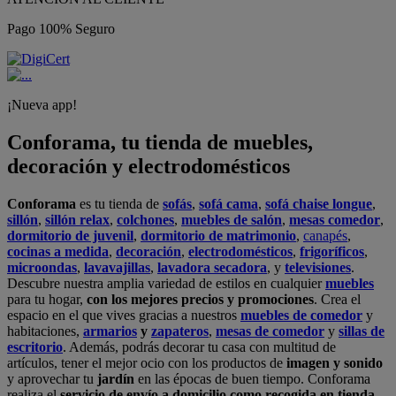
Pago 100% Seguro
¡Nueva app!
Conforama, tu tienda de muebles,
decoración y electrodomésticos
Conforama
es tu tienda de
sofás
,
sofá cama
,
sofá chaise longue
,
sillón
,
sillón relax
,
colchones
,
muebles de salón
,
mesas comedor
,
dormitorio de juvenil
,
dormitorio de matrimonio
,
canapés
,
cocinas a medida
,
decoración
,
electrodomésticos
,
frigoríficos
,
microondas
,
lavavajillas
,
lavadora secadora
, y
televisiones
.
Descubre nuestra amplia variedad de estilos en cualquier
muebles
para tu hogar,
con los mejores precios y promociones
. Crea el
espacio en el que vives gracias a nuestros
muebles de comedor
y
habitaciones,
armarios
y
zapateros
,
mesas de comedor
y
sillas de
escritorio
. Además, podrás decorar tu casa con multitud de
artículos, tener el mejor ocio con los productos de
imagen y sonido
y aprovechar tu
jardín
en las épocas de buen tiempo. Conforama
realiza el
servicio de envío a domicilio como recogida en tienda.