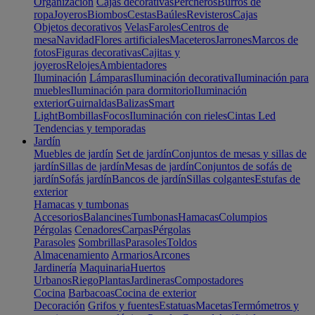
Organización
Cajas decorativas
Percheros
Burros de
ropa
Joyeros
Biombos
Cestas
Baúles
Revisteros
Cajas
Objetos decorativos
Velas
Faroles
Centros de
mesa
Navidad
Flores artificiales
Maceteros
Jarrones
Marcos de
fotos
Figuras decorativas
Cajitas y
joyeros
Relojes
Ambientadores
Iluminación
Lámparas
Iluminación decorativa
Iluminación para
muebles
Iluminación para dormitorio
Iluminación
exterior
Guirnaldas
Balizas
Smart
Light
Bombillas
Focos
Iluminación con rieles
Cintas Led
Tendencias y temporadas
Jardín
Muebles de jardín
Set de jardín
Conjuntos de mesas y sillas de
jardín
Sillas de jardín
Mesas de jardín
Conjuntos de sofás de
jardín
Sofás jardín
Bancos de jardín
Sillas colgantes
Estufas de
exterior
Hamacas y tumbonas
Accesorios
Balancines
Tumbonas
Hamacas
Columpios
Pérgolas
Cenadores
Carpas
Pérgolas
Parasoles
Sombrillas
Parasoles
Toldos
Almacenamiento
Armarios
Arcones
Jardinería
Maquinaria
Huertos
Urbanos
Riego
Plantas
Jardineras
Compostadores
Cocina
Barbacoas
Cocina de exterior
Decoración
Grifos y fuentes
Estatuas
Macetas
Termómetros y