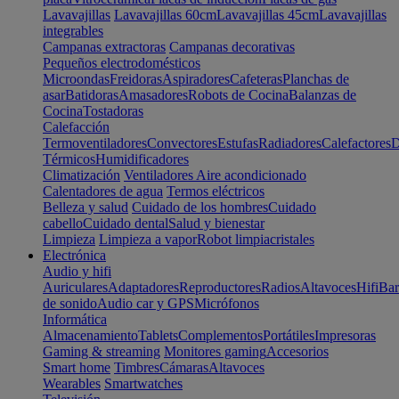
Lavavajillas
Lavavajillas 60cm
Lavavajillas 45cm
Lavavajillas
integrables
Campanas extractoras
Campanas decorativas
Pequeños electrodomésticos
Microondas
Freidoras
Aspiradores
Cafeteras
Planchas de
asar
Batidoras
Amasadores
Robots de Cocina
Balanzas de
Cocina
Tostadoras
Calefacción
Termoventiladores
Convectores
Estufas
Radiadores
Calefactores
D
Térmicos
Humidificadores
Climatización
Ventiladores
Aire acondicionado
Calentadores de agua
Termos eléctricos
Belleza y salud
Cuidado de los hombres
Cuidado
cabello
Cuidado dental
Salud y bienestar
Limpieza
Limpieza a vapor
Robot limpiacristales
Electrónica
Audio y hifi
Auriculares
Adaptadores
Reproductores
Radios
Altavoces
Hifi
Bar
de sonido
Audio car y GPS
Micrófonos
Informática
Almacenamiento
Tablets
Complementos
Portátiles
Impresoras
Gaming & streaming
Monitores gaming
Accesorios
Smart home
Timbres
Cámaras
Altavoces
Wearables
Smartwatches