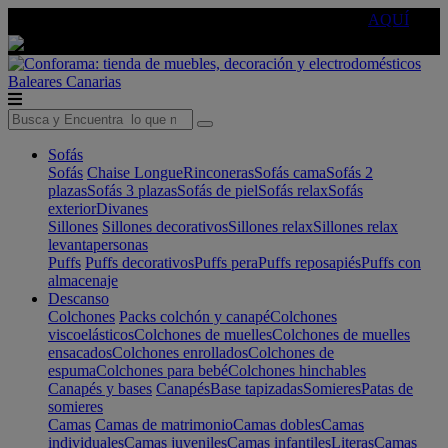
🔵Cambia tu electro con
-10% EXTRA
de descuento ☑️
AQUÍ
Baleares
Canarias
Sofás
Sofás
Chaise Longue
Rinconeras
Sofás cama
Sofás 2
plazas
Sofás 3 plazas
Sofás de piel
Sofás relax
Sofás
exterior
Divanes
Sillones
Sillones decorativos
Sillones relax
Sillones relax
levantapersonas
Puffs
Puffs decorativos
Puffs pera
Puffs reposapiés
Puffs con
almacenaje
Descanso
Colchones
Packs colchón y canapé
Colchones
viscoelásticos
Colchones de muelles
Colchones de muelles
ensacados
Colchones enrollados
Colchones de
espuma
Colchones para bebé
Colchones hinchables
Canapés y bases
Canapés
Base tapizadas
Somieres
Patas de
somieres
Camas
Camas de matrimonio
Camas dobles
Camas
individuales
Camas juveniles
Camas infantiles
Literas
Camas