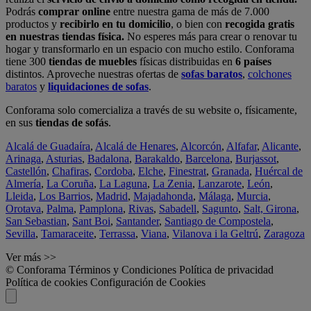
Podrás
comprar online
entre nuestra gama de más de 7.000
productos y
recibirlo en tu domicilio
, o bien con
recogida gratis
en nuestras tiendas física.
No esperes más para crear o renovar tu
hogar y transformarlo en un espacio con mucho estilo. Conforama
tiene 300
tiendas de muebles
físicas distribuidas en
6 países
distintos. Aproveche nuestras ofertas de
sofas baratos
,
colchones
baratos
y
liquidaciones de sofas
.
Conforama solo comercializa a través de su website o, físicamente,
en sus
tiendas de sofás
.
Alcalá de Guadaíra
,
Alcalá de Henares
,
Alcorcón
,
Alfafar
,
Alicante
,
Arinaga
,
Asturias
,
Badalona
,
Barakaldo
,
Barcelona
,
Burjassot
,
Castellón
,
Chafiras
,
Cordoba
,
Elche
,
Finestrat
,
Granada
,
Huércal de
Almería
,
La Coruña
,
La Laguna
,
La Zenia
,
Lanzarote
,
León
,
Lleida
,
Los Barrios
,
Madrid
,
Majadahonda
,
Málaga
,
Murcia
,
Orotava
,
Palma
,
Pamplona
,
Rivas
,
Sabadell
,
Sagunto
,
Salt, Girona
,
San Sebastian
,
Sant Boi
,
Santander
,
Santiago de Compostela
,
Sevilla
,
Tamaraceite
,
Terrassa
,
Viana
,
Vilanova i la Geltrú
,
Zaragoza
Ver más >>
© Conforama
Términos y Condiciones
Política de privacidad
Política de cookies
Configuración de Cookies