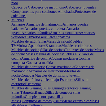
nido
Cabeceros
Cabeceros de matrimonio
Cabeceros juveniles
Complementos para colchones
Almohadas
Protectores de
colchones
Muebles
Armarios
Armarios de matrimonio
Armarios puertas
batientes
Armarios puertas correderas
Armarios
juvenil
Armarios infantiles
Armarios esquineros
Armarios
vestidores
Armarios auxiliares
Zapateros
Muebles de salón
Sillas
Mesas de salón
Muebles
TV
Vitrinas
Aparadores
Estanterias
Muebles recibidores
Muebles de cocina
Sillas de cocinas
Taburetes de cocina
Mesas
de cocina
Mesas y sillas de cocina
Muebles auxiliares de
cocina
Armarios de cocina
Cocinas modulares
Cocinas
completas
Cocinas a medida
Muebles de dormitorio
Camas matrimonio
Cabeceros de
matrimonio
Armarios de matrimonio
Mesitas de
noche
Comodas
Muebles de dormitorio juvenil
Muebles de oficina y teletrabajo
Escritorios
Sillas de
escritorio
Estanterías
Muebles de Gaming
Sillas gaming
Escritorios gaming
Sillas
Taburetes
Bancos
Sillas de comedor
Sillas
infantiles
Complementos para sillas
Mesas
Conjuntos de mesas y sillas
Mesas extensibles
Mesas
altas
Mesas multiusos