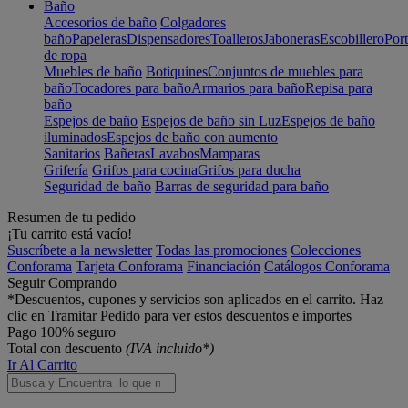
Baño
Accesorios de baño
Colgadores
baño
Papeleras
Dispensadores
Toalleros
Jaboneras
Escobillero
Port
de ropa
Muebles de baño
Botiquines
Conjuntos de muebles para
baño
Tocadores para baño
Armarios para baño
Repisa para
baño
Espejos de baño
Espejos de baño sin Luz
Espejos de baño
iluminados
Espejos de baño con aumento
Sanitarios
Bañeras
Lavabos
Mamparas
Grifería
Grifos para cocina
Grifos para ducha
Seguridad de baño
Barras de seguridad para baño
Resumen de tu pedido
¡Tu carrito está vacío!
Suscríbete a la newsletter
Todas las promociones
Colecciones
Conforama
Tarjeta Conforama
Financiación
Catálogos Conforama
Seguir Comprando
*Descuentos, cupones y servicios son aplicados en el carrito. Haz
clic en Tramitar Pedido para ver estos descuentos e importes
Pago 100% seguro
Total con descuento
(IVA incluido*)
Ir Al Carrito