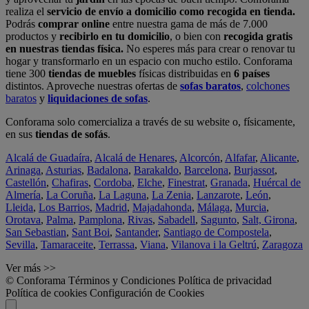
realiza el
servicio de envío a domicilio como recogida en tienda.
Podrás
comprar online
entre nuestra gama de más de 7.000
productos y
recibirlo en tu domicilio
, o bien con
recogida gratis
en nuestras tiendas física.
No esperes más para crear o renovar tu
hogar y transformarlo en un espacio con mucho estilo. Conforama
tiene 300
tiendas de muebles
físicas distribuidas en
6 países
distintos. Aproveche nuestras ofertas de
sofas baratos
,
colchones
baratos
y
liquidaciones de sofas
.
Conforama solo comercializa a través de su website o, físicamente,
en sus
tiendas de sofás
.
Alcalá de Guadaíra
,
Alcalá de Henares
,
Alcorcón
,
Alfafar
,
Alicante
,
Arinaga
,
Asturias
,
Badalona
,
Barakaldo
,
Barcelona
,
Burjassot
,
Castellón
,
Chafiras
,
Cordoba
,
Elche
,
Finestrat
,
Granada
,
Huércal de
Almería
,
La Coruña
,
La Laguna
,
La Zenia
,
Lanzarote
,
León
,
Lleida
,
Los Barrios
,
Madrid
,
Majadahonda
,
Málaga
,
Murcia
,
Orotava
,
Palma
,
Pamplona
,
Rivas
,
Sabadell
,
Sagunto
,
Salt, Girona
,
San Sebastian
,
Sant Boi
,
Santander
,
Santiago de Compostela
,
Sevilla
,
Tamaraceite
,
Terrassa
,
Viana
,
Vilanova i la Geltrú
,
Zaragoza
Ver más >>
© Conforama
Términos y Condiciones
Política de privacidad
Política de cookies
Configuración de Cookies