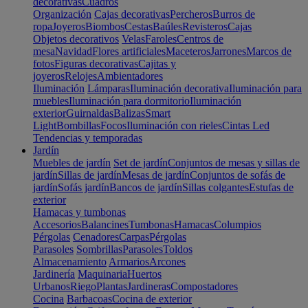
decorativas
Cuadros
Organización
Cajas decorativas
Percheros
Burros de
ropa
Joyeros
Biombos
Cestas
Baúles
Revisteros
Cajas
Objetos decorativos
Velas
Faroles
Centros de
mesa
Navidad
Flores artificiales
Maceteros
Jarrones
Marcos de
fotos
Figuras decorativas
Cajitas y
joyeros
Relojes
Ambientadores
Iluminación
Lámparas
Iluminación decorativa
Iluminación para
muebles
Iluminación para dormitorio
Iluminación
exterior
Guirnaldas
Balizas
Smart
Light
Bombillas
Focos
Iluminación con rieles
Cintas Led
Tendencias y temporadas
Jardín
Muebles de jardín
Set de jardín
Conjuntos de mesas y sillas de
jardín
Sillas de jardín
Mesas de jardín
Conjuntos de sofás de
jardín
Sofás jardín
Bancos de jardín
Sillas colgantes
Estufas de
exterior
Hamacas y tumbonas
Accesorios
Balancines
Tumbonas
Hamacas
Columpios
Pérgolas
Cenadores
Carpas
Pérgolas
Parasoles
Sombrillas
Parasoles
Toldos
Almacenamiento
Armarios
Arcones
Jardinería
Maquinaria
Huertos
Urbanos
Riego
Plantas
Jardineras
Compostadores
Cocina
Barbacoas
Cocina de exterior