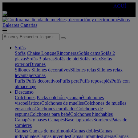
🔵Cambia tu electro con
-10% EXTRA
de descuento ☑️
AQUÍ
Baleares
Canarias
Sofás
Sofás
Chaise Longue
Rinconeras
Sofás cama
Sofás 2
plazas
Sofás 3 plazas
Sofás de piel
Sofás relax
Sofás
exterior
Divanes
Sillones
Sillones decorativos
Sillones relax
Sillones relax
levantapersonas
Puffs
Puffs decorativos
Puffs pera
Puffs reposapiés
Puffs con
almacenaje
Descanso
Colchones
Packs colchón y canapé
Colchones
viscoelásticos
Colchones de muelles
Colchones de muelles
ensacados
Colchones enrollados
Colchones de
espuma
Colchones para bebé
Colchones hinchables
Canapés y bases
Canapés
Base tapizadas
Somieres
Patas de
somieres
Camas
Camas de matrimonio
Camas dobles
Camas
individuales
Camas juveniles
Camas infantiles
Literas
Camas