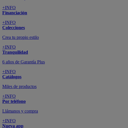
+INFO
Financiación
+INFO
Colecciones
Crea tu propio estilo
+INFO
Tranquilidad
6 años de Garantía Plus
+INFO
Catálogos
Miles de productos
+INFO
Por teléfono
Llámanos y compra
+INFO
Nueva app