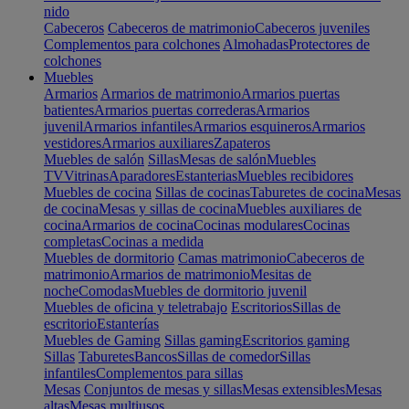
nido
Cabeceros
Cabeceros de matrimonio
Cabeceros juveniles
Complementos para colchones
Almohadas
Protectores de
colchones
Muebles
Armarios
Armarios de matrimonio
Armarios puertas
batientes
Armarios puertas correderas
Armarios
juvenil
Armarios infantiles
Armarios esquineros
Armarios
vestidores
Armarios auxiliares
Zapateros
Muebles de salón
Sillas
Mesas de salón
Muebles
TV
Vitrinas
Aparadores
Estanterias
Muebles recibidores
Muebles de cocina
Sillas de cocinas
Taburetes de cocina
Mesas
de cocina
Mesas y sillas de cocina
Muebles auxiliares de
cocina
Armarios de cocina
Cocinas modulares
Cocinas
completas
Cocinas a medida
Muebles de dormitorio
Camas matrimonio
Cabeceros de
matrimonio
Armarios de matrimonio
Mesitas de
noche
Comodas
Muebles de dormitorio juvenil
Muebles de oficina y teletrabajo
Escritorios
Sillas de
escritorio
Estanterías
Muebles de Gaming
Sillas gaming
Escritorios gaming
Sillas
Taburetes
Bancos
Sillas de comedor
Sillas
infantiles
Complementos para sillas
Mesas
Conjuntos de mesas y sillas
Mesas extensibles
Mesas
altas
Mesas multiusos