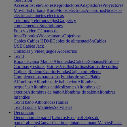
Televisión
Accesorios
Televisores
Reproductores
Adaptadores
Proyectores
Movilidad urbana
Karts
Motos eléctricas
Accesorios
Bicicletas
eléctricas
Patinetes eléctricos
Telefonía
Teléfonos fijos
Gadgets y
complementos
Smartphones
Foto y vídeo
Cámaras de
fotos
Trípodes
Videocámaras
Objetivos
Cables
Cables HDMI
Cables de alimentación
Cables
USB
Cables Jack
Consolas y videojuegos
Accesorios
Textil
Ropa de cama
Mantas
Almohadas
Colchas
Sábanas
Nórdicos
Cortinas y estores
Estores
Visillos
Cortinas
Barras de cortina
Cojines
Relleno
Exterior
Fundas
Cojín con relleno
Complementos para sofás
Fundas de sofás
Plaids
Alfombras
Alfombras de habitación
Alfombras
pequeñas
Alfombras antideslizantes
Alfombras de
exterior
Alfombras de baño
Alfombras de salón
Alfombras
infantiles
Textil baño
Albornoces
Toallas
Textil cocina
Manteles
Servilletas
Decoración
Decoración de pared
Letreros
Espejos
Relojes de
pared
Tableros
Canvas
Cuadros pintados a mano
Marcos
Placas