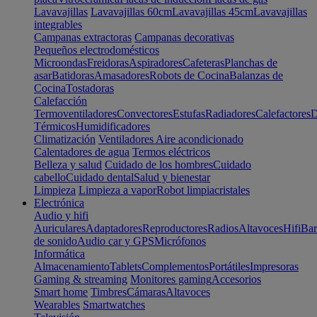
Lavavajillas
Lavavajillas 60cm
Lavavajillas 45cm
Lavavajillas
integrables
Campanas extractoras
Campanas decorativas
Pequeños electrodomésticos
Microondas
Freidoras
Aspiradores
Cafeteras
Planchas de
asar
Batidoras
Amasadores
Robots de Cocina
Balanzas de
Cocina
Tostadoras
Calefacción
Termoventiladores
Convectores
Estufas
Radiadores
Calefactores
D
Térmicos
Humidificadores
Climatización
Ventiladores
Aire acondicionado
Calentadores de agua
Termos eléctricos
Belleza y salud
Cuidado de los hombres
Cuidado
cabello
Cuidado dental
Salud y bienestar
Limpieza
Limpieza a vapor
Robot limpiacristales
Electrónica
Audio y hifi
Auriculares
Adaptadores
Reproductores
Radios
Altavoces
Hifi
Bar
de sonido
Audio car y GPS
Micrófonos
Informática
Almacenamiento
Tablets
Complementos
Portátiles
Impresoras
Gaming & streaming
Monitores gaming
Accesorios
Smart home
Timbres
Cámaras
Altavoces
Wearables
Smartwatches