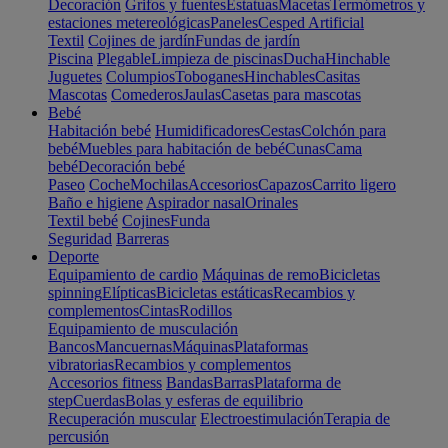
Decoración
Grifos y fuentes
Estatuas
Macetas
Termómetros y
estaciones metereológicas
Paneles
Cesped Artificial
Textil
Cojines de jardín
Fundas de jardín
Piscina
Plegable
Limpieza de piscinas
Ducha
Hinchable
Juguetes
Columpios
Toboganes
Hinchables
Casitas
Mascotas
Comederos
Jaulas
Casetas para mascotas
Bebé
Habitación bebé
Humidificadores
Cestas
Colchón para
bebé
Muebles para habitación de bebé
Cunas
Cama
bebé
Decoración bebé
Paseo
Coche
Mochilas
Accesorios
Capazos
Carrito ligero
Baño e higiene
Aspirador nasal
Orinales
Textil bebé
Cojines
Funda
Seguridad
Barreras
Deporte
Equipamiento de cardio
Máquinas de remo
Bicicletas
spinning
Elípticas
Bicicletas estáticas
Recambios y
complementos
Cintas
Rodillos
Equipamiento de musculación
Bancos
Mancuernas
Máquinas
Plataformas
vibratorias
Recambios y complementos
Accesorios fitness
Bandas
Barras
Plataforma de
step
Cuerdas
Bolas y esferas de equilibrio
Recuperación muscular
Electroestimulación
Terapia de
percusión