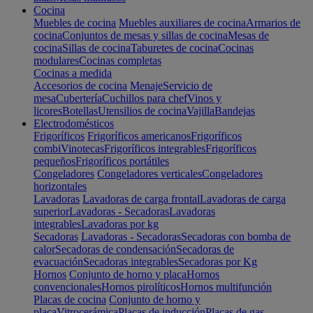
Cocina
Muebles de cocina
Muebles auxiliares de cocina
Armarios de
cocina
Conjuntos de mesas y sillas de cocina
Mesas de
cocina
Sillas de cocina
Taburetes de cocina
Cocinas
modulares
Cocinas completas
Cocinas a medida
Accesorios de cocina
Menaje
Servicio de
mesa
Cubertería
Cuchillos para chef
Vinos y
licores
Botellas
Utensilios de cocina
Vajilla
Bandejas
Electrodomésticos
Frigoríficos
Frigoríficos americanos
Frigoríficos
combi
Vinotecas
Frigoríficos integrables
Frigoríficos
pequeños
Frigoríficos portátiles
Congeladores
Congeladores verticales
Congeladores
horizontales
Lavadoras
Lavadoras de carga frontal
Lavadoras de carga
superior
Lavadoras - Secadoras
Lavadoras
integrables
Lavadoras por kg
Secadoras
Lavadoras - Secadoras
Secadoras con bomba de
calor
Secadoras de condensación
Secadoras de
evacuación
Secadoras integrables
Secadoras por Kg
Hornos
Conjunto de horno y placa
Hornos
convencionales
Hornos pirolíticos
Hornos multifunción
Placas de cocina
Conjunto de horno y
placa
Vitrocerámica
Placas de inducción
Placas de gas