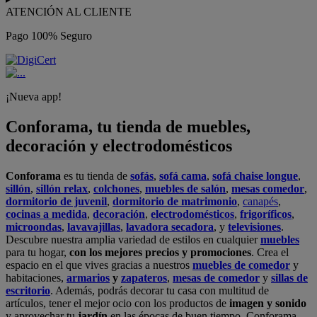
ATENCIÓN AL CLIENTE
Pago 100% Seguro
¡Nueva app!
Conforama, tu tienda de muebles,
decoración y electrodomésticos
Conforama
es tu tienda de
sofás
,
sofá cama
,
sofá chaise longue
,
sillón
,
sillón relax
,
colchones
,
muebles de salón
,
mesas comedor
,
dormitorio de juvenil
,
dormitorio de matrimonio
,
canapés
,
cocinas a medida
,
decoración
,
electrodomésticos
,
frigoríficos
,
microondas
,
lavavajillas
,
lavadora secadora
, y
televisiones
.
Descubre nuestra amplia variedad de estilos en cualquier
muebles
para tu hogar,
con los mejores precios y promociones
. Crea el
espacio en el que vives gracias a nuestros
muebles de comedor
y
habitaciones,
armarios
y
zapateros
,
mesas de comedor
y
sillas de
escritorio
. Además, podrás decorar tu casa con multitud de
artículos, tener el mejor ocio con los productos de
imagen y sonido
y aprovechar tu
jardín
en las épocas de buen tiempo. Conforama