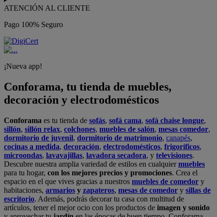
ATENCIÓN AL CLIENTE
Pago 100% Seguro
¡Nueva app!
Conforama, tu tienda de muebles,
decoración y electrodomésticos
Conforama
es tu tienda de
sofás
,
sofá cama
,
sofá chaise longue
,
sillón
,
sillón relax
,
colchones
,
muebles de salón
,
mesas comedor
,
dormitorio de juvenil
,
dormitorio de matrimonio
,
canapés
,
cocinas a medida
,
decoración
,
electrodomésticos
,
frigoríficos
,
microondas
,
lavavajillas
,
lavadora secadora
, y
televisiones
.
Descubre nuestra amplia variedad de estilos en cualquier
muebles
para tu hogar,
con los mejores precios y promociones
. Crea el
espacio en el que vives gracias a nuestros
muebles de comedor
y
habitaciones,
armarios
y
zapateros
,
mesas de comedor
y
sillas de
escritorio
. Además, podrás decorar tu casa con multitud de
artículos, tener el mejor ocio con los productos de
imagen y sonido
y aprovechar tu
jardín
en las épocas de buen tiempo. Conforama