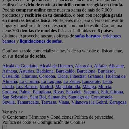
realiza el
servicio de envío a domicilio como recogida en tienda.
Podrás
comprar online
entre nuestra gama de más de 7.000
productos y
recibirlo en tu domicilio
, o bien con
recogida gratis
en nuestras tiendas física.
No esperes más para crear o renovar tu
hogar y transformarlo en un espacio con mucho estilo. Conforama
tiene 300
tiendas de muebles
físicas distribuidas en
6 países
distintos. Aproveche nuestras ofertas de
sofas baratos
,
colchones
baratos
y
liquidaciones de sofas
.
Conforama solo comercializa a través de su website o, físicamente,
en sus
tiendas de sofás
.
Alcalá de Guadaíra
,
Alcalá de Henares
,
Alcorcón
,
Alfafar
,
Alicante
,
Arinaga
,
Asturias
,
Badalona
,
Barakaldo
,
Barcelona
,
Burjassot
,
Castellón
,
Chafiras
,
Cordoba
,
Elche
,
Finestrat
,
Granada
,
Huércal de
Almería
,
La Coruña
,
La Laguna
,
La Zenia
,
Lanzarote
,
León
,
Lleida
,
Los Barrios
,
Madrid
,
Majadahonda
,
Málaga
,
Murcia
,
Orotava
,
Palma
,
Pamplona
,
Rivas
,
Sabadell
,
Sagunto
,
Salt, Girona
,
San Sebastian
,
Sant Boi
,
Santander
,
Santiago de Compostela
,
Sevilla
,
Tamaraceite
,
Terrassa
,
Viana
,
Vilanova i la Geltrú
,
Zaragoza
Ver más >>
© Conforama
Términos y Condiciones
Política de privacidad
Política de cookies
Configuración de Cookies