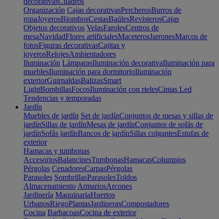
decorativas
Cuadros
Organización
Cajas decorativas
Percheros
Burros de
ropa
Joyeros
Biombos
Cestas
Baúles
Revisteros
Cajas
Objetos decorativos
Velas
Faroles
Centros de
mesa
Navidad
Flores artificiales
Maceteros
Jarrones
Marcos de
fotos
Figuras decorativas
Cajitas y
joyeros
Relojes
Ambientadores
Iluminación
Lámparas
Iluminación decorativa
Iluminación para
muebles
Iluminación para dormitorio
Iluminación
exterior
Guirnaldas
Balizas
Smart
Light
Bombillas
Focos
Iluminación con rieles
Cintas Led
Tendencias y temporadas
Jardín
Muebles de jardín
Set de jardín
Conjuntos de mesas y sillas de
jardín
Sillas de jardín
Mesas de jardín
Conjuntos de sofás de
jardín
Sofás jardín
Bancos de jardín
Sillas colgantes
Estufas de
exterior
Hamacas y tumbonas
Accesorios
Balancines
Tumbonas
Hamacas
Columpios
Pérgolas
Cenadores
Carpas
Pérgolas
Parasoles
Sombrillas
Parasoles
Toldos
Almacenamiento
Armarios
Arcones
Jardinería
Maquinaria
Huertos
Urbanos
Riego
Plantas
Jardineras
Compostadores
Cocina
Barbacoas
Cocina de exterior