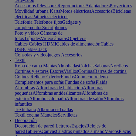
Televisión
Accesorios
Televisores
Reproductores
Adaptadores
Proyectores
Movilidad urbana
Karts
Motos eléctricas
Accesorios
Bicicletas
eléctricas
Patinetes eléctricos
Telefonía
Teléfonos fijos
Gadgets y
complementos
Smartphones
Foto y vídeo
Cámaras de
fotos
Trípodes
Videocámaras
Objetivos
Cables
Cables HDMI
Cables de alimentación
Cables
USB
Cables Jack
Consolas y videojuegos
Accesorios
Textil
Ropa de cama
Mantas
Almohadas
Colchas
Sábanas
Nórdicos
Cortinas y estores
Estores
Visillos
Cortinas
Barras de cortina
Cojines
Relleno
Exterior
Fundas
Cojín con relleno
Complementos para sofás
Fundas de sofás
Plaids
Alfombras
Alfombras de habitación
Alfombras
pequeñas
Alfombras antideslizantes
Alfombras de
exterior
Alfombras de baño
Alfombras de salón
Alfombras
infantiles
Textil baño
Albornoces
Toallas
Textil cocina
Manteles
Servilletas
Decoración
Decoración de pared
Letreros
Espejos
Relojes de
pared
Tableros
Canvas
Cuadros pintados a mano
Marcos
Placas