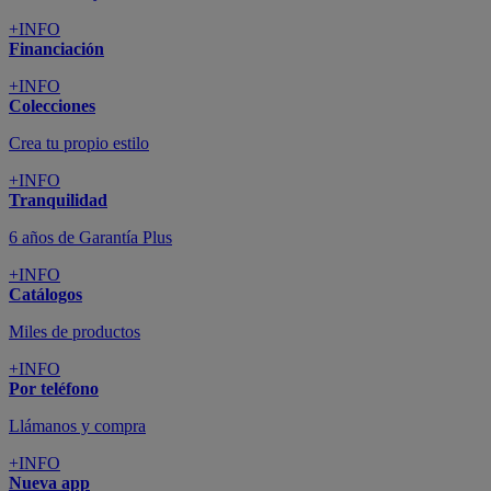
+INFO
Financiación
+INFO
Colecciones
Crea tu propio estilo
+INFO
Tranquilidad
6 años de Garantía Plus
+INFO
Catálogos
Miles de productos
+INFO
Por teléfono
Llámanos y compra
+INFO
Nueva app