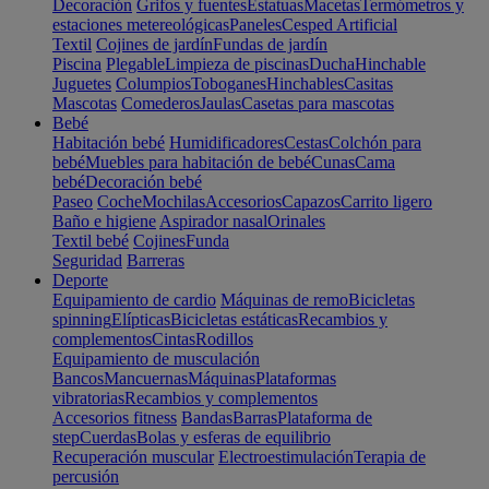
Decoración
Grifos y fuentes
Estatuas
Macetas
Termómetros y
estaciones metereológicas
Paneles
Cesped Artificial
Textil
Cojines de jardín
Fundas de jardín
Piscina
Plegable
Limpieza de piscinas
Ducha
Hinchable
Juguetes
Columpios
Toboganes
Hinchables
Casitas
Mascotas
Comederos
Jaulas
Casetas para mascotas
Bebé
Habitación bebé
Humidificadores
Cestas
Colchón para
bebé
Muebles para habitación de bebé
Cunas
Cama
bebé
Decoración bebé
Paseo
Coche
Mochilas
Accesorios
Capazos
Carrito ligero
Baño e higiene
Aspirador nasal
Orinales
Textil bebé
Cojines
Funda
Seguridad
Barreras
Deporte
Equipamiento de cardio
Máquinas de remo
Bicicletas
spinning
Elípticas
Bicicletas estáticas
Recambios y
complementos
Cintas
Rodillos
Equipamiento de musculación
Bancos
Mancuernas
Máquinas
Plataformas
vibratorias
Recambios y complementos
Accesorios fitness
Bandas
Barras
Plataforma de
step
Cuerdas
Bolas y esferas de equilibrio
Recuperación muscular
Electroestimulación
Terapia de
percusión