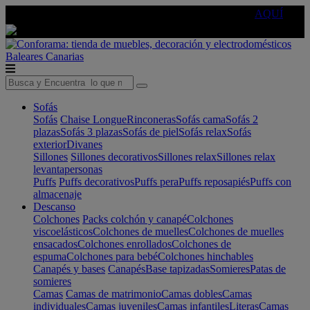
🔵Cambia tu electro con
-10% EXTRA
de descuento ☑️
AQUÍ
Baleares
Canarias
Sofás
Sofás
Chaise Longue
Rinconeras
Sofás cama
Sofás 2
plazas
Sofás 3 plazas
Sofás de piel
Sofás relax
Sofás
exterior
Divanes
Sillones
Sillones decorativos
Sillones relax
Sillones relax
levantapersonas
Puffs
Puffs decorativos
Puffs pera
Puffs reposapiés
Puffs con
almacenaje
Descanso
Colchones
Packs colchón y canapé
Colchones
viscoelásticos
Colchones de muelles
Colchones de muelles
ensacados
Colchones enrollados
Colchones de
espuma
Colchones para bebé
Colchones hinchables
Canapés y bases
Canapés
Base tapizadas
Somieres
Patas de
somieres
Camas
Camas de matrimonio
Camas dobles
Camas
individuales
Camas juveniles
Camas infantiles
Literas
Camas