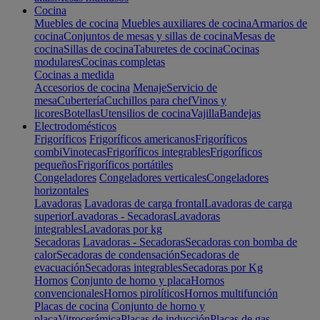
Cocina
Muebles de cocina
Muebles auxiliares de cocina
Armarios de
cocina
Conjuntos de mesas y sillas de cocina
Mesas de
cocina
Sillas de cocina
Taburetes de cocina
Cocinas
modulares
Cocinas completas
Cocinas a medida
Accesorios de cocina
Menaje
Servicio de
mesa
Cubertería
Cuchillos para chef
Vinos y
licores
Botellas
Utensilios de cocina
Vajilla
Bandejas
Electrodomésticos
Frigoríficos
Frigoríficos americanos
Frigoríficos
combi
Vinotecas
Frigoríficos integrables
Frigoríficos
pequeños
Frigoríficos portátiles
Congeladores
Congeladores verticales
Congeladores
horizontales
Lavadoras
Lavadoras de carga frontal
Lavadoras de carga
superior
Lavadoras - Secadoras
Lavadoras
integrables
Lavadoras por kg
Secadoras
Lavadoras - Secadoras
Secadoras con bomba de
calor
Secadoras de condensación
Secadoras de
evacuación
Secadoras integrables
Secadoras por Kg
Hornos
Conjunto de horno y placa
Hornos
convencionales
Hornos pirolíticos
Hornos multifunción
Placas de cocina
Conjunto de horno y
placa
Vitrocerámica
Placas de inducción
Placas de gas