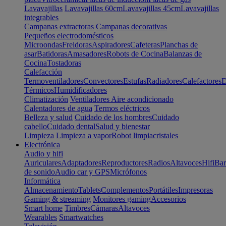
Lavavajillas
Lavavajillas 60cm
Lavavajillas 45cm
Lavavajillas
integrables
Campanas extractoras
Campanas decorativas
Pequeños electrodomésticos
Microondas
Freidoras
Aspiradores
Cafeteras
Planchas de
asar
Batidoras
Amasadores
Robots de Cocina
Balanzas de
Cocina
Tostadoras
Calefacción
Termoventiladores
Convectores
Estufas
Radiadores
Calefactores
D
Térmicos
Humidificadores
Climatización
Ventiladores
Aire acondicionado
Calentadores de agua
Termos eléctricos
Belleza y salud
Cuidado de los hombres
Cuidado
cabello
Cuidado dental
Salud y bienestar
Limpieza
Limpieza a vapor
Robot limpiacristales
Electrónica
Audio y hifi
Auriculares
Adaptadores
Reproductores
Radios
Altavoces
Hifi
Bar
de sonido
Audio car y GPS
Micrófonos
Informática
Almacenamiento
Tablets
Complementos
Portátiles
Impresoras
Gaming & streaming
Monitores gaming
Accesorios
Smart home
Timbres
Cámaras
Altavoces
Wearables
Smartwatches