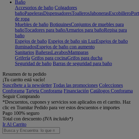
Baño
Accesorios de baño
Colgadores
baño
Papeleras
Dispensadores
Toalleros
Jaboneras
Escobillero
Port
de ropa
Muebles de baño
Botiquines
Conjuntos de muebles para
baño
Tocadores para baño
Armarios para baño
Repisa para
baño
Espejos de baño
Espejos de baño sin Luz
Espejos de baño
iluminados
Espejos de baño con aumento
Sanitarios
Bañeras
Lavabos
Mamparas
Grifería
Grifos para cocina
Grifos para ducha
Seguridad de baño
Barras de seguridad para baño
Resumen de tu pedido
¡Tu carrito está vacío!
Suscríbete a la newsletter
Todas las promociones
Colecciones
Conforama
Tarjeta Conforama
Financiación
Catálogos Conforama
Seguir Comprando
*Descuentos, cupones y servicios son aplicados en el carrito. Haz
clic en Tramitar Pedido para ver estos descuentos e importes
Pago 100% seguro
Total con descuento
(IVA incluido*)
Ir Al Carrito