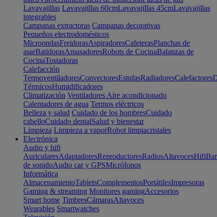
Lavavajillas
Lavavajillas 60cm
Lavavajillas 45cm
Lavavajillas
integrables
Campanas extractoras
Campanas decorativas
Pequeños electrodomésticos
Microondas
Freidoras
Aspiradores
Cafeteras
Planchas de
asar
Batidoras
Amasadores
Robots de Cocina
Balanzas de
Cocina
Tostadoras
Calefacción
Termoventiladores
Convectores
Estufas
Radiadores
Calefactores
D
Térmicos
Humidificadores
Climatización
Ventiladores
Aire acondicionado
Calentadores de agua
Termos eléctricos
Belleza y salud
Cuidado de los hombres
Cuidado
cabello
Cuidado dental
Salud y bienestar
Limpieza
Limpieza a vapor
Robot limpiacristales
Electrónica
Audio y hifi
Auriculares
Adaptadores
Reproductores
Radios
Altavoces
Hifi
Bar
de sonido
Audio car y GPS
Micrófonos
Informática
Almacenamiento
Tablets
Complementos
Portátiles
Impresoras
Gaming & streaming
Monitores gaming
Accesorios
Smart home
Timbres
Cámaras
Altavoces
Wearables
Smartwatches