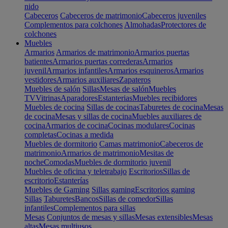
nido
Cabeceros
Cabeceros de matrimonio
Cabeceros juveniles
Complementos para colchones
Almohadas
Protectores de
colchones
Muebles
Armarios
Armarios de matrimonio
Armarios puertas
batientes
Armarios puertas correderas
Armarios
juvenil
Armarios infantiles
Armarios esquineros
Armarios
vestidores
Armarios auxiliares
Zapateros
Muebles de salón
Sillas
Mesas de salón
Muebles
TV
Vitrinas
Aparadores
Estanterias
Muebles recibidores
Muebles de cocina
Sillas de cocinas
Taburetes de cocina
Mesas
de cocina
Mesas y sillas de cocina
Muebles auxiliares de
cocina
Armarios de cocina
Cocinas modulares
Cocinas
completas
Cocinas a medida
Muebles de dormitorio
Camas matrimonio
Cabeceros de
matrimonio
Armarios de matrimonio
Mesitas de
noche
Comodas
Muebles de dormitorio juvenil
Muebles de oficina y teletrabajo
Escritorios
Sillas de
escritorio
Estanterías
Muebles de Gaming
Sillas gaming
Escritorios gaming
Sillas
Taburetes
Bancos
Sillas de comedor
Sillas
infantiles
Complementos para sillas
Mesas
Conjuntos de mesas y sillas
Mesas extensibles
Mesas
altas
Mesas multiusos