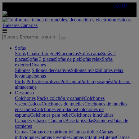
🔵Cambia tu electro con
-10% EXTRA
de descuento ☑️
AQUÍ
Baleares
Canarias
Sofás
Sofás
Chaise Longue
Rinconeras
Sofás cama
Sofás 2
plazas
Sofás 3 plazas
Sofás de piel
Sofás relax
Sofás
exterior
Divanes
Sillones
Sillones decorativos
Sillones relax
Sillones relax
levantapersonas
Puffs
Puffs decorativos
Puffs pera
Puffs reposapiés
Puffs con
almacenaje
Descanso
Colchones
Packs colchón y canapé
Colchones
viscoelásticos
Colchones de muelles
Colchones de muelles
ensacados
Colchones enrollados
Colchones de
espuma
Colchones para bebé
Colchones hinchables
Canapés y bases
Canapés
Base tapizadas
Somieres
Patas de
somieres
Camas
Camas de matrimonio
Camas dobles
Camas
individuales
Camas juveniles
Camas infantiles
Literas
Camas