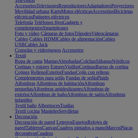
Televisión
Accesorios
Televisores
Reproductores
Adaptadores
Proyectores
Movilidad urbana
Karts
Motos eléctricas
Accesorios
Bicicletas
eléctricas
Patinetes eléctricos
Telefonía
Teléfonos fijos
Gadgets y
complementos
Smartphones
Foto y vídeo
Cámaras de fotos
Trípodes
Videocámaras
Cables
Cables HDMI
Cables de alimentación
Cables
USB
Cables Jack
Consolas y videojuegos
Accesorios
Textil
Ropa de cama
Mantas
Almohadas
Colchas
Sábanas
Nórdicos
Cortinas y estores
Estores
Visillos
Cortinas
Barras de cortina
Cojines
Relleno
Exterior
Fundas
Cojín con relleno
Complementos para sofás
Fundas de sofás
Plaids
Alfombras
Alfombras de habitación
Alfombras
pequeñas
Alfombras antideslizantes
Alfombras de
exterior
Alfombras de baño
Alfombras de salón
Alfombras
infantiles
Textil baño
Albornoces
Toallas
Textil cocina
Manteles
Servilletas
Decoración
Decoración de pared
Letreros
Espejos
Relojes de
pared
Tableros
Canvas
Cuadros pintados a mano
Marcos
Placas
decorativas
Cuadros