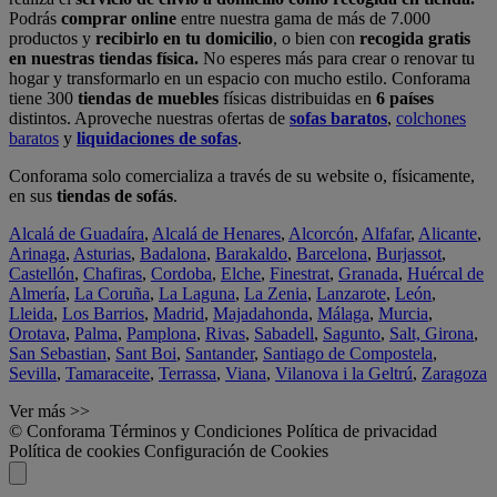
Podrás
comprar online
entre nuestra gama de más de 7.000
productos y
recibirlo en tu domicilio
, o bien con
recogida gratis
en nuestras tiendas física.
No esperes más para crear o renovar tu
hogar y transformarlo en un espacio con mucho estilo. Conforama
tiene 300
tiendas de muebles
físicas distribuidas en
6 países
distintos. Aproveche nuestras ofertas de
sofas baratos
,
colchones
baratos
y
liquidaciones de sofas
.
Conforama solo comercializa a través de su website o, físicamente,
en sus
tiendas de sofás
.
Alcalá de Guadaíra
,
Alcalá de Henares
,
Alcorcón
,
Alfafar
,
Alicante
,
Arinaga
,
Asturias
,
Badalona
,
Barakaldo
,
Barcelona
,
Burjassot
,
Castellón
,
Chafiras
,
Cordoba
,
Elche
,
Finestrat
,
Granada
,
Huércal de
Almería
,
La Coruña
,
La Laguna
,
La Zenia
,
Lanzarote
,
León
,
Lleida
,
Los Barrios
,
Madrid
,
Majadahonda
,
Málaga
,
Murcia
,
Orotava
,
Palma
,
Pamplona
,
Rivas
,
Sabadell
,
Sagunto
,
Salt, Girona
,
San Sebastian
,
Sant Boi
,
Santander
,
Santiago de Compostela
,
Sevilla
,
Tamaraceite
,
Terrassa
,
Viana
,
Vilanova i la Geltrú
,
Zaragoza
Ver más >>
© Conforama
Términos y Condiciones
Política de privacidad
Política de cookies
Configuración de Cookies