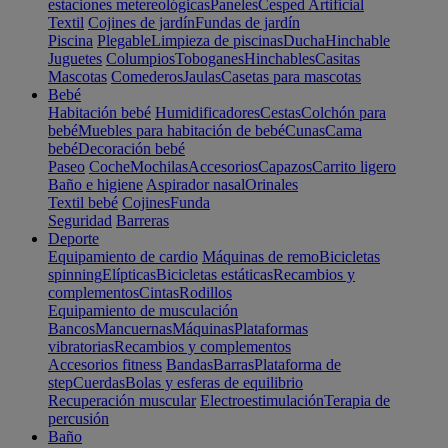
estaciones metereológicas
Paneles
Cesped Artificial
Textil
Cojines de jardín
Fundas de jardín
Piscina
Plegable
Limpieza de piscinas
Ducha
Hinchable
Juguetes
Columpios
Toboganes
Hinchables
Casitas
Mascotas
Comederos
Jaulas
Casetas para mascotas
Bebé
Habitación bebé
Humidificadores
Cestas
Colchón para
bebé
Muebles para habitación de bebé
Cunas
Cama
bebé
Decoración bebé
Paseo
Coche
Mochilas
Accesorios
Capazos
Carrito ligero
Baño e higiene
Aspirador nasal
Orinales
Textil bebé
Cojines
Funda
Seguridad
Barreras
Deporte
Equipamiento de cardio
Máquinas de remo
Bicicletas
spinning
Elípticas
Bicicletas estáticas
Recambios y
complementos
Cintas
Rodillos
Equipamiento de musculación
Bancos
Mancuernas
Máquinas
Plataformas
vibratorias
Recambios y complementos
Accesorios fitness
Bandas
Barras
Plataforma de
step
Cuerdas
Bolas y esferas de equilibrio
Recuperación muscular
Electroestimulación
Terapia de
percusión
Baño