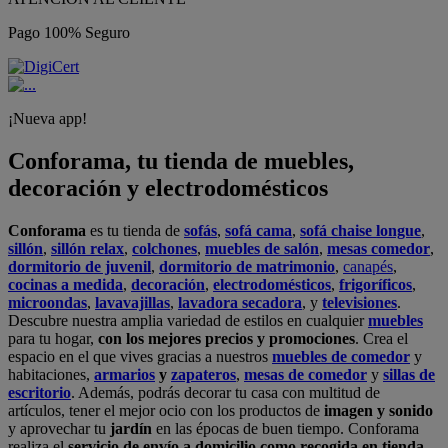
Pago 100% Seguro
¡Nueva app!
Conforama, tu tienda de muebles,
decoración y electrodomésticos
Conforama
es tu tienda de
sofás
,
sofá cama
,
sofá chaise longue
,
sillón
,
sillón relax
,
colchones
,
muebles de salón
,
mesas comedor
,
dormitorio de juvenil
,
dormitorio de matrimonio
,
canapés
,
cocinas a medida
,
decoración
,
electrodomésticos
,
frigoríficos
,
microondas
,
lavavajillas
,
lavadora secadora
, y
televisiones
.
Descubre nuestra amplia variedad de estilos en cualquier
muebles
para tu hogar,
con los mejores precios y promociones
. Crea el
espacio en el que vives gracias a nuestros
muebles de comedor
y
habitaciones,
armarios
y
zapateros
,
mesas de comedor
y
sillas de
escritorio
. Además, podrás decorar tu casa con multitud de
artículos, tener el mejor ocio con los productos de
imagen y sonido
y aprovechar tu
jardín
en las épocas de buen tiempo. Conforama
realiza el
servicio de envío a domicilio como recogida en tienda.