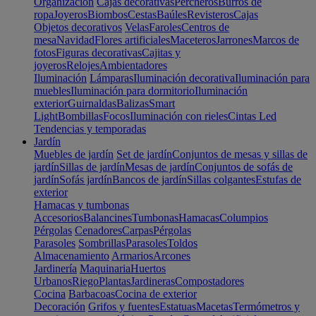
Organización
Cajas decorativas
Percheros
Burros de
ropa
Joyeros
Biombos
Cestas
Baúles
Revisteros
Cajas
Objetos decorativos
Velas
Faroles
Centros de
mesa
Navidad
Flores artificiales
Maceteros
Jarrones
Marcos de
fotos
Figuras decorativas
Cajitas y
joyeros
Relojes
Ambientadores
Iluminación
Lámparas
Iluminación decorativa
Iluminación para
muebles
Iluminación para dormitorio
Iluminación
exterior
Guirnaldas
Balizas
Smart
Light
Bombillas
Focos
Iluminación con rieles
Cintas Led
Tendencias y temporadas
Jardín
Muebles de jardín
Set de jardín
Conjuntos de mesas y sillas de
jardín
Sillas de jardín
Mesas de jardín
Conjuntos de sofás de
jardín
Sofás jardín
Bancos de jardín
Sillas colgantes
Estufas de
exterior
Hamacas y tumbonas
Accesorios
Balancines
Tumbonas
Hamacas
Columpios
Pérgolas
Cenadores
Carpas
Pérgolas
Parasoles
Sombrillas
Parasoles
Toldos
Almacenamiento
Armarios
Arcones
Jardinería
Maquinaria
Huertos
Urbanos
Riego
Plantas
Jardineras
Compostadores
Cocina
Barbacoas
Cocina de exterior
Decoración
Grifos y fuentes
Estatuas
Macetas
Termómetros y