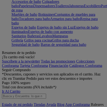
Accesorios de baño
Colgadores
baño
Papeleras
Dispensadores
Toalleros
Jaboneras
Escobillero
Port
de ropa
Muebles de baño
Botiquines
Conjuntos de muebles para
baño
Tocadores para baño
Armarios para baño
Repisa para
baño
Espejos de baño
Espejos de baño sin Luz
Espejos de baño
iluminados
Espejos de baño con aumento
Sanitarios
Bañeras
Lavabos
Mamparas
Grifería
Grifos para cocina
Grifos para ducha
Seguridad de baño
Barras de seguridad para baño
Resumen de tu pedido
¡Tu carrito está vacío!
Suscríbete a la newsletter
Todas las promociones
Colecciones
Conforama
Tarjeta Conforama
Financiación
Catálogos Conforama
Seguir Comprando
*Descuentos, cupones y servicios son aplicados en el carrito. Haz
clic en Tramitar Pedido para ver estos descuentos e importes
Pago 100% seguro
Total con descuento
(IVA incluido*)
Ir Al Carrito
Estado de mi pedido
Tiendas
Ayuda
Blog
App Conforama
Baleares