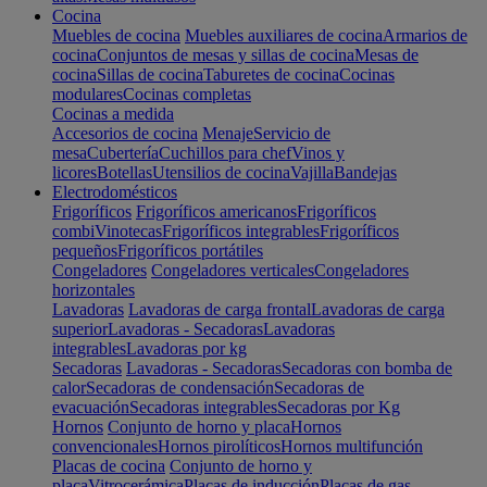
Cocina
Muebles de cocina
Muebles auxiliares de cocina
Armarios de
cocina
Conjuntos de mesas y sillas de cocina
Mesas de
cocina
Sillas de cocina
Taburetes de cocina
Cocinas
modulares
Cocinas completas
Cocinas a medida
Accesorios de cocina
Menaje
Servicio de
mesa
Cubertería
Cuchillos para chef
Vinos y
licores
Botellas
Utensilios de cocina
Vajilla
Bandejas
Electrodomésticos
Frigoríficos
Frigoríficos americanos
Frigoríficos
combi
Vinotecas
Frigoríficos integrables
Frigoríficos
pequeños
Frigoríficos portátiles
Congeladores
Congeladores verticales
Congeladores
horizontales
Lavadoras
Lavadoras de carga frontal
Lavadoras de carga
superior
Lavadoras - Secadoras
Lavadoras
integrables
Lavadoras por kg
Secadoras
Lavadoras - Secadoras
Secadoras con bomba de
calor
Secadoras de condensación
Secadoras de
evacuación
Secadoras integrables
Secadoras por Kg
Hornos
Conjunto de horno y placa
Hornos
convencionales
Hornos pirolíticos
Hornos multifunción
Placas de cocina
Conjunto de horno y
placa
Vitrocerámica
Placas de inducción
Placas de gas