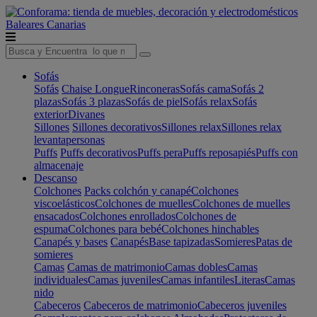
Baleares
Canarias
Sofás
Sofás
Chaise Longue
Rinconeras
Sofás cama
Sofás 2
plazas
Sofás 3 plazas
Sofás de piel
Sofás relax
Sofás
exterior
Divanes
Sillones
Sillones decorativos
Sillones relax
Sillones relax
levantapersonas
Puffs
Puffs decorativos
Puffs pera
Puffs reposapiés
Puffs con
almacenaje
Descanso
Colchones
Packs colchón y canapé
Colchones
viscoelásticos
Colchones de muelles
Colchones de muelles
ensacados
Colchones enrollados
Colchones de
espuma
Colchones para bebé
Colchones hinchables
Canapés y bases
Canapés
Base tapizadas
Somieres
Patas de
somieres
Camas
Camas de matrimonio
Camas dobles
Camas
individuales
Camas juveniles
Camas infantiles
Literas
Camas
nido
Cabeceros
Cabeceros de matrimonio
Cabeceros juveniles