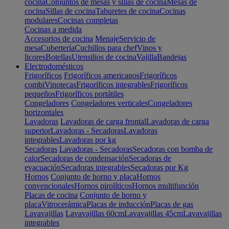
cocina
Conjuntos de mesas y sillas de cocina
Mesas de
cocina
Sillas de cocina
Taburetes de cocina
Cocinas
modulares
Cocinas completas
Cocinas a medida
Accesorios de cocina
Menaje
Servicio de
mesa
Cubertería
Cuchillos para chef
Vinos y
licores
Botellas
Utensilios de cocina
Vajilla
Bandejas
Electrodomésticos
Frigoríficos
Frigoríficos americanos
Frigoríficos
combi
Vinotecas
Frigoríficos integrables
Frigoríficos
pequeños
Frigoríficos portátiles
Congeladores
Congeladores verticales
Congeladores
horizontales
Lavadoras
Lavadoras de carga frontal
Lavadoras de carga
superior
Lavadoras - Secadoras
Lavadoras
integrables
Lavadoras por kg
Secadoras
Lavadoras - Secadoras
Secadoras con bomba de
calor
Secadoras de condensación
Secadoras de
evacuación
Secadoras integrables
Secadoras por Kg
Hornos
Conjunto de horno y placa
Hornos
convencionales
Hornos pirolíticos
Hornos multifunción
Placas de cocina
Conjunto de horno y
placa
Vitrocerámica
Placas de inducción
Placas de gas
Lavavajillas
Lavavajillas 60cm
Lavavajillas 45cm
Lavavajillas
integrables