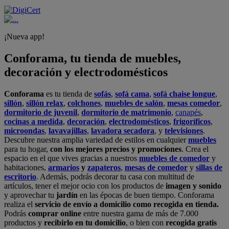
¡Nueva app!
Conforama, tu tienda de muebles,
decoración y electrodomésticos
Conforama
es tu tienda de
sofás
,
sofá cama
,
sofá chaise longue
,
sillón
,
sillón relax
,
colchones
,
muebles de salón
,
mesas comedor
,
dormitorio de juvenil
,
dormitorio de matrimonio
,
canapés
,
cocinas a medida
,
decoración
,
electrodomésticos
,
frigoríficos
,
microondas
,
lavavajillas
,
lavadora secadora
, y
televisiones
.
Descubre nuestra amplia variedad de estilos en cualquier
muebles
para tu hogar,
con los mejores precios y promociones
. Crea el
espacio en el que vives gracias a nuestros
muebles de comedor
y
habitaciones,
armarios
y
zapateros
,
mesas de comedor
y
sillas de
escritorio
. Además, podrás decorar tu casa con multitud de
artículos, tener el mejor ocio con los productos de
imagen y sonido
y aprovechar tu
jardín
en las épocas de buen tiempo. Conforama
realiza el
servicio de envío a domicilio como recogida en tienda.
Podrás
comprar online
entre nuestra gama de más de 7.000
productos y
recibirlo en tu domicilio
, o bien con
recogida gratis