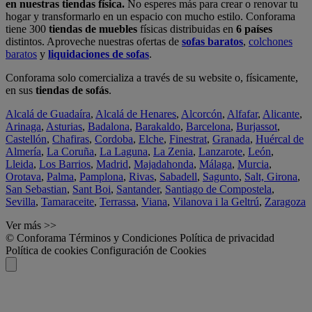
en nuestras tiendas física.
No esperes más para crear o renovar tu
hogar y transformarlo en un espacio con mucho estilo. Conforama
tiene 300
tiendas de muebles
físicas distribuidas en
6 países
distintos. Aproveche nuestras ofertas de
sofas baratos
,
colchones
baratos
y
liquidaciones de sofas
.
Conforama solo comercializa a través de su website o, físicamente,
en sus
tiendas de sofás
.
Alcalá de Guadaíra
,
Alcalá de Henares
,
Alcorcón
,
Alfafar
,
Alicante
,
Arinaga
,
Asturias
,
Badalona
,
Barakaldo
,
Barcelona
,
Burjassot
,
Castellón
,
Chafiras
,
Cordoba
,
Elche
,
Finestrat
,
Granada
,
Huércal de
Almería
,
La Coruña
,
La Laguna
,
La Zenia
,
Lanzarote
,
León
,
Lleida
,
Los Barrios
,
Madrid
,
Majadahonda
,
Málaga
,
Murcia
,
Orotava
,
Palma
,
Pamplona
,
Rivas
,
Sabadell
,
Sagunto
,
Salt, Girona
,
San Sebastian
,
Sant Boi
,
Santander
,
Santiago de Compostela
,
Sevilla
,
Tamaraceite
,
Terrassa
,
Viana
,
Vilanova i la Geltrú
,
Zaragoza
Ver más >>
© Conforama
Términos y Condiciones
Política de privacidad
Política de cookies
Configuración de Cookies