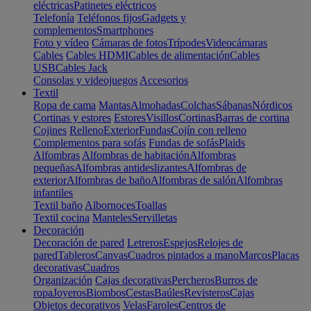
eléctricas
Patinetes eléctricos
Telefonía
Teléfonos fijos
Gadgets y
complementos
Smartphones
Foto y vídeo
Cámaras de fotos
Trípodes
Videocámaras
Cables
Cables HDMI
Cables de alimentación
Cables
USB
Cables Jack
Consolas y videojuegos
Accesorios
Textil
Ropa de cama
Mantas
Almohadas
Colchas
Sábanas
Nórdicos
Cortinas y estores
Estores
Visillos
Cortinas
Barras de cortina
Cojines
Relleno
Exterior
Fundas
Cojín con relleno
Complementos para sofás
Fundas de sofás
Plaids
Alfombras
Alfombras de habitación
Alfombras
pequeñas
Alfombras antideslizantes
Alfombras de
exterior
Alfombras de baño
Alfombras de salón
Alfombras
infantiles
Textil baño
Albornoces
Toallas
Textil cocina
Manteles
Servilletas
Decoración
Decoración de pared
Letreros
Espejos
Relojes de
pared
Tableros
Canvas
Cuadros pintados a mano
Marcos
Placas
decorativas
Cuadros
Organización
Cajas decorativas
Percheros
Burros de
ropa
Joyeros
Biombos
Cestas
Baúles
Revisteros
Cajas
Objetos decorativos
Velas
Faroles
Centros de