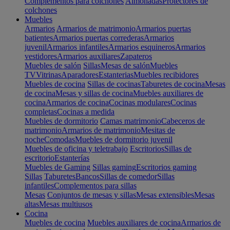
Complementos para colchones
Almohadas
Protectores de
colchones
Muebles
Armarios
Armarios de matrimonio
Armarios puertas
batientes
Armarios puertas correderas
Armarios
juvenil
Armarios infantiles
Armarios esquineros
Armarios
vestidores
Armarios auxiliares
Zapateros
Muebles de salón
Sillas
Mesas de salón
Muebles
TV
Vitrinas
Aparadores
Estanterias
Muebles recibidores
Muebles de cocina
Sillas de cocinas
Taburetes de cocina
Mesas
de cocina
Mesas y sillas de cocina
Muebles auxiliares de
cocina
Armarios de cocina
Cocinas modulares
Cocinas
completas
Cocinas a medida
Muebles de dormitorio
Camas matrimonio
Cabeceros de
matrimonio
Armarios de matrimonio
Mesitas de
noche
Comodas
Muebles de dormitorio juvenil
Muebles de oficina y teletrabajo
Escritorios
Sillas de
escritorio
Estanterías
Muebles de Gaming
Sillas gaming
Escritorios gaming
Sillas
Taburetes
Bancos
Sillas de comedor
Sillas
infantiles
Complementos para sillas
Mesas
Conjuntos de mesas y sillas
Mesas extensibles
Mesas
altas
Mesas multiusos
Cocina
Muebles de cocina
Muebles auxiliares de cocina
Armarios de