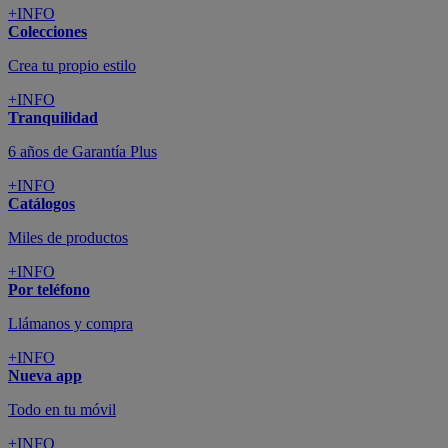
+INFO
Colecciones
Crea tu propio estilo
+INFO
Tranquilidad
6 años de Garantía Plus
+INFO
Catálogos
Miles de productos
+INFO
Por teléfono
Llámanos y compra
+INFO
Nueva app
Todo en tu móvil
+INFO