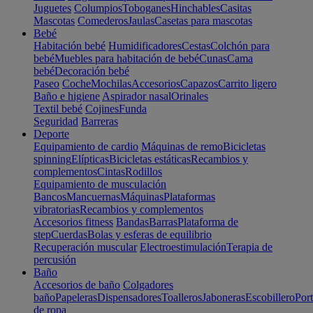
Juguetes
Columpios
Toboganes
Hinchables
Casitas
Mascotas
Comederos
Jaulas
Casetas para mascotas
Bebé
Habitación bebé
Humidificadores
Cestas
Colchón para
bebé
Muebles para habitación de bebé
Cunas
Cama
bebé
Decoración bebé
Paseo
Coche
Mochilas
Accesorios
Capazos
Carrito ligero
Baño e higiene
Aspirador nasal
Orinales
Textil bebé
Cojines
Funda
Seguridad
Barreras
Deporte
Equipamiento de cardio
Máquinas de remo
Bicicletas
spinning
Elípticas
Bicicletas estáticas
Recambios y
complementos
Cintas
Rodillos
Equipamiento de musculación
Bancos
Mancuernas
Máquinas
Plataformas
vibratorias
Recambios y complementos
Accesorios fitness
Bandas
Barras
Plataforma de
step
Cuerdas
Bolas y esferas de equilibrio
Recuperación muscular
Electroestimulación
Terapia de
percusión
Baño
Accesorios de baño
Colgadores
baño
Papeleras
Dispensadores
Toalleros
Jaboneras
Escobillero
Port
de ropa