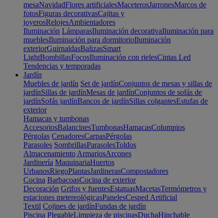
mesa
Navidad
Flores artificiales
Maceteros
Jarrones
Marcos de
fotos
Figuras decorativas
Cajitas y
joyeros
Relojes
Ambientadores
Iluminación
Lámparas
Iluminación decorativa
Iluminación para
muebles
Iluminación para dormitorio
Iluminación
exterior
Guirnaldas
Balizas
Smart
Light
Bombillas
Focos
Iluminación con rieles
Cintas Led
Tendencias y temporadas
Jardín
Muebles de jardín
Set de jardín
Conjuntos de mesas y sillas de
jardín
Sillas de jardín
Mesas de jardín
Conjuntos de sofás de
jardín
Sofás jardín
Bancos de jardín
Sillas colgantes
Estufas de
exterior
Hamacas y tumbonas
Accesorios
Balancines
Tumbonas
Hamacas
Columpios
Pérgolas
Cenadores
Carpas
Pérgolas
Parasoles
Sombrillas
Parasoles
Toldos
Almacenamiento
Armarios
Arcones
Jardinería
Maquinaria
Huertos
Urbanos
Riego
Plantas
Jardineras
Compostadores
Cocina
Barbacoas
Cocina de exterior
Decoración
Grifos y fuentes
Estatuas
Macetas
Termómetros y
estaciones metereológicas
Paneles
Cesped Artificial
Textil
Cojines de jardín
Fundas de jardín
Piscina
Plegable
Limpieza de piscinas
Ducha
Hinchable