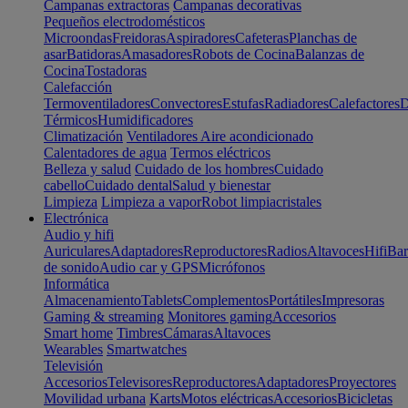
Campanas extractoras
Campanas decorativas
Pequeños electrodomésticos
Microondas
Freidoras
Aspiradores
Cafeteras
Planchas de
asar
Batidoras
Amasadores
Robots de Cocina
Balanzas de
Cocina
Tostadoras
Calefacción
Termoventiladores
Convectores
Estufas
Radiadores
Calefactores
D
Térmicos
Humidificadores
Climatización
Ventiladores
Aire acondicionado
Calentadores de agua
Termos eléctricos
Belleza y salud
Cuidado de los hombres
Cuidado
cabello
Cuidado dental
Salud y bienestar
Limpieza
Limpieza a vapor
Robot limpiacristales
Electrónica
Audio y hifi
Auriculares
Adaptadores
Reproductores
Radios
Altavoces
Hifi
Bar
de sonido
Audio car y GPS
Micrófonos
Informática
Almacenamiento
Tablets
Complementos
Portátiles
Impresoras
Gaming & streaming
Monitores gaming
Accesorios
Smart home
Timbres
Cámaras
Altavoces
Wearables
Smartwatches
Televisión
Accesorios
Televisores
Reproductores
Adaptadores
Proyectores
Movilidad urbana
Karts
Motos eléctricas
Accesorios
Bicicletas