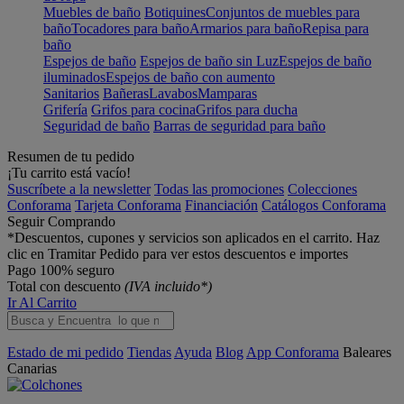
Muebles de baño
Botiquines
Conjuntos de muebles para
baño
Tocadores para baño
Armarios para baño
Repisa para
baño
Espejos de baño
Espejos de baño sin Luz
Espejos de baño
iluminados
Espejos de baño con aumento
Sanitarios
Bañeras
Lavabos
Mamparas
Grifería
Grifos para cocina
Grifos para ducha
Seguridad de baño
Barras de seguridad para baño
Resumen de tu pedido
¡Tu carrito está vacío!
Suscríbete a la newsletter
Todas las promociones
Colecciones
Conforama
Tarjeta Conforama
Financiación
Catálogos Conforama
Seguir Comprando
*Descuentos, cupones y servicios son aplicados en el carrito. Haz
clic en Tramitar Pedido para ver estos descuentos e importes
Pago 100% seguro
Total con descuento
(IVA incluido*)
Ir Al Carrito
Estado de mi pedido
Tiendas
Ayuda
Blog
App Conforama
Baleares
Canarias