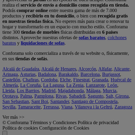
realiza el
servicio de envío a domicilio como recogida en tienda.
Podrás
comprar online
entre nuestra gama de más de 7.000
productos y
recibirlo en tu domicilio
, o bien con
recogida gratis
en nuestras tiendas física.
No esperes más para crear o renovar tu
hogar y transformarlo en un espacio con mucho estilo. Conforama
tiene 300
tiendas de muebles
físicas distribuidas en
6 países
distintos. Aproveche nuestras ofertas de
sofas baratos
,
colchones
baratos
y
liquidaciones de sofas
.
Conforama solo comercializa a través de su website o, físicamente,
en sus
tiendas de sofás
.
Alcalá de Guadaíra
,
Alcalá de Henares
,
Alcorcón
,
Alfafar
,
Alicante
,
Arinaga
,
Asturias
,
Badalona
,
Barakaldo
,
Barcelona
,
Burjassot
,
Castellón
,
Chafiras
,
Cordoba
,
Elche
,
Finestrat
,
Granada
,
Huércal de
Almería
,
La Coruña
,
La Laguna
,
La Zenia
,
Lanzarote
,
León
,
Lleida
,
Los Barrios
,
Madrid
,
Majadahonda
,
Málaga
,
Murcia
,
Orotava
,
Palma
,
Pamplona
,
Rivas
,
Sabadell
,
Sagunto
,
Salt, Girona
,
San Sebastian
,
Sant Boi
,
Santander
,
Santiago de Compostela
,
Sevilla
,
Tamaraceite
,
Terrassa
,
Viana
,
Vilanova i la Geltrú
,
Zaragoza
Ver más >>
© Conforama
Términos y Condiciones
Política de privacidad
Política de cookies
Configuración de Cookies