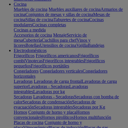
Cocina
Muebles de cocina
Muebles auxiliares de cocina
Armarios de
cocina
Conjuntos de mesas y sillas de cocina
Mesas de
cocina
Sillas de cocina
Taburetes de cocina
Cocinas
modulares
Cocinas completas
Cocinas a medida
Accesorios de cocina
Menaje
Servicio de
mesa
Cubertería
Cuchillos para chef
Vinos y
licores
Botellas
Utensilios de cocina
Vajilla
Bandejas
Electrodomésticos
Frigoríficos
Frigoríficos americanos
Frigoríficos
combi
Vinotecas
Frigoríficos integrables
Frigoríficos
pequeños
Frigoríficos portátiles
Congeladores
Congeladores verticales
Congeladores
horizontales
Lavadoras
Lavadoras de carga frontal
Lavadoras de carga
superior
Lavadoras - Secadoras
Lavadoras
integrables
Lavadoras por kg
Secadoras
Lavadoras - Secadoras
Secadoras con bomba de
calor
Secadoras de condensación
Secadoras de
evacuación
Secadoras integrables
Secadoras por Kg
Hornos
Conjunto de horno y placa
Hornos
convencionales
Hornos pirolíticos
Hornos multifunción
Placas de cocina
Conjunto de horno y
placa
Vitrocerámica
Placas de inducción
Placas de gas