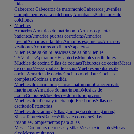
nido
Cabeceros
Cabeceros de matrimonio
Cabeceros juveniles
Complementos para colchones
Almohadas
Protectores de
colchones
Muebles
Armarios
Armarios de matrimonio
Armarios puertas
batientes
Armarios puertas correderas
Armarios
juvenil
Armarios infantiles
Armarios esquineros
Armarios
vestidores
Armarios auxiliares
Zapateros
Muebles de salón
Sillas
Mesas de salón
Muebles
TV
Vitrinas
Aparadores
Estanterias
Muebles recibidores
Muebles de cocina
Sillas de cocinas
Taburetes de cocina
Mesas
de cocina
Mesas y sillas de cocina
Muebles auxiliares de
cocina
Armarios de cocina
Cocinas modulares
Cocinas
completas
Cocinas a medida
Muebles de dormitorio
Camas matrimonio
Cabeceros de
matrimonio
Armarios de matrimonio
Mesitas de
noche
Comodas
Muebles de dormitorio juvenil
Muebles de oficina y teletrabajo
Escritorios
Sillas de
escritorio
Estanterías
Muebles de Gaming
Sillas gaming
Escritorios gaming
Sillas
Taburetes
Bancos
Sillas de comedor
Sillas
infantiles
Complementos para sillas
Mesas
Conjuntos de mesas y sillas
Mesas extensibles
Mesas
altas
Mesas multiusos