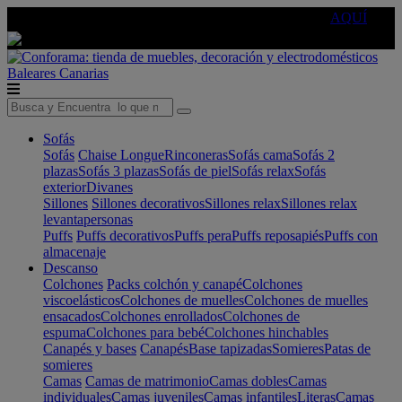
🔵Cambia tu electro con
-10% EXTRA
de descuento ☑️
AQUÍ
Baleares
Canarias
Sofás
Sofás
Chaise Longue
Rinconeras
Sofás cama
Sofás 2
plazas
Sofás 3 plazas
Sofás de piel
Sofás relax
Sofás
exterior
Divanes
Sillones
Sillones decorativos
Sillones relax
Sillones relax
levantapersonas
Puffs
Puffs decorativos
Puffs pera
Puffs reposapiés
Puffs con
almacenaje
Descanso
Colchones
Packs colchón y canapé
Colchones
viscoelásticos
Colchones de muelles
Colchones de muelles
ensacados
Colchones enrollados
Colchones de
espuma
Colchones para bebé
Colchones hinchables
Canapés y bases
Canapés
Base tapizadas
Somieres
Patas de
somieres
Camas
Camas de matrimonio
Camas dobles
Camas
individuales
Camas juveniles
Camas infantiles
Literas
Camas