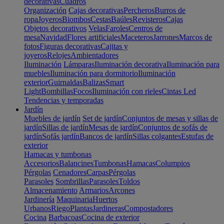
decorativas
Cuadros
Organización
Cajas decorativas
Percheros
Burros de
ropa
Joyeros
Biombos
Cestas
Baúles
Revisteros
Cajas
Objetos decorativos
Velas
Faroles
Centros de
mesa
Navidad
Flores artificiales
Maceteros
Jarrones
Marcos de
fotos
Figuras decorativas
Cajitas y
joyeros
Relojes
Ambientadores
Iluminación
Lámparas
Iluminación decorativa
Iluminación para
muebles
Iluminación para dormitorio
Iluminación
exterior
Guirnaldas
Balizas
Smart
Light
Bombillas
Focos
Iluminación con rieles
Cintas Led
Tendencias y temporadas
Jardín
Muebles de jardín
Set de jardín
Conjuntos de mesas y sillas de
jardín
Sillas de jardín
Mesas de jardín
Conjuntos de sofás de
jardín
Sofás jardín
Bancos de jardín
Sillas colgantes
Estufas de
exterior
Hamacas y tumbonas
Accesorios
Balancines
Tumbonas
Hamacas
Columpios
Pérgolas
Cenadores
Carpas
Pérgolas
Parasoles
Sombrillas
Parasoles
Toldos
Almacenamiento
Armarios
Arcones
Jardinería
Maquinaria
Huertos
Urbanos
Riego
Plantas
Jardineras
Compostadores
Cocina
Barbacoas
Cocina de exterior