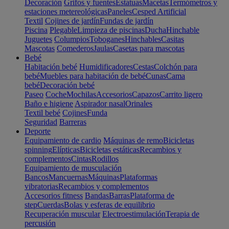
Decoración
Grifos y fuentes
Estatuas
Macetas
Termómetros y
estaciones metereológicas
Paneles
Cesped Artificial
Textil
Cojines de jardín
Fundas de jardín
Piscina
Plegable
Limpieza de piscinas
Ducha
Hinchable
Juguetes
Columpios
Toboganes
Hinchables
Casitas
Mascotas
Comederos
Jaulas
Casetas para mascotas
Bebé
Habitación bebé
Humidificadores
Cestas
Colchón para
bebé
Muebles para habitación de bebé
Cunas
Cama
bebé
Decoración bebé
Paseo
Coche
Mochilas
Accesorios
Capazos
Carrito ligero
Baño e higiene
Aspirador nasal
Orinales
Textil bebé
Cojines
Funda
Seguridad
Barreras
Deporte
Equipamiento de cardio
Máquinas de remo
Bicicletas
spinning
Elípticas
Bicicletas estáticas
Recambios y
complementos
Cintas
Rodillos
Equipamiento de musculación
Bancos
Mancuernas
Máquinas
Plataformas
vibratorias
Recambios y complementos
Accesorios fitness
Bandas
Barras
Plataforma de
step
Cuerdas
Bolas y esferas de equilibrio
Recuperación muscular
Electroestimulación
Terapia de
percusión