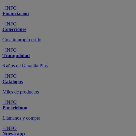
+INFO
Financiación
+INFO
Colecciones
Crea tu propio estilo
+INFO
Tranquilidad
6 años de Garantía Plus
+INFO
Catálogos
Miles de productos
+INFO
Por teléfono
Llámanos y compra
+INFO
Nueva app