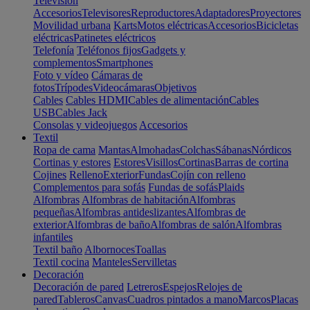
Televisión
Accesorios
Televisores
Reproductores
Adaptadores
Proyectores
Movilidad urbana
Karts
Motos eléctricas
Accesorios
Bicicletas
eléctricas
Patinetes eléctricos
Telefonía
Teléfonos fijos
Gadgets y
complementos
Smartphones
Foto y vídeo
Cámaras de
fotos
Trípodes
Videocámaras
Objetivos
Cables
Cables HDMI
Cables de alimentación
Cables
USB
Cables Jack
Consolas y videojuegos
Accesorios
Textil
Ropa de cama
Mantas
Almohadas
Colchas
Sábanas
Nórdicos
Cortinas y estores
Estores
Visillos
Cortinas
Barras de cortina
Cojines
Relleno
Exterior
Fundas
Cojín con relleno
Complementos para sofás
Fundas de sofás
Plaids
Alfombras
Alfombras de habitación
Alfombras
pequeñas
Alfombras antideslizantes
Alfombras de
exterior
Alfombras de baño
Alfombras de salón
Alfombras
infantiles
Textil baño
Albornoces
Toallas
Textil cocina
Manteles
Servilletas
Decoración
Decoración de pared
Letreros
Espejos
Relojes de
pared
Tableros
Canvas
Cuadros pintados a mano
Marcos
Placas