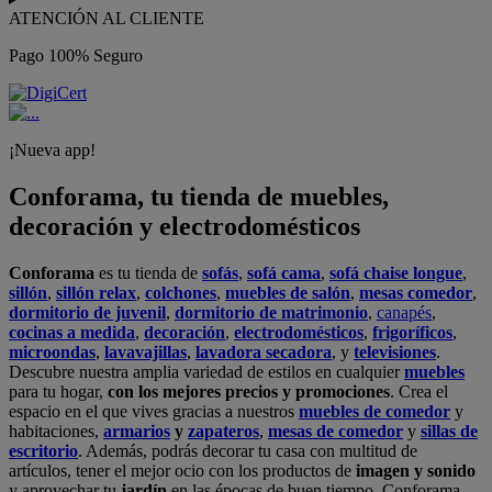
ATENCIÓN AL CLIENTE
Pago 100% Seguro
¡Nueva app!
Conforama, tu tienda de muebles,
decoración y electrodomésticos
Conforama
es tu tienda de
sofás
,
sofá cama
,
sofá chaise longue
,
sillón
,
sillón relax
,
colchones
,
muebles de salón
,
mesas comedor
,
dormitorio de juvenil
,
dormitorio de matrimonio
,
canapés
,
cocinas a medida
,
decoración
,
electrodomésticos
,
frigoríficos
,
microondas
,
lavavajillas
,
lavadora secadora
, y
televisiones
.
Descubre nuestra amplia variedad de estilos en cualquier
muebles
para tu hogar,
con los mejores precios y promociones
. Crea el
espacio en el que vives gracias a nuestros
muebles de comedor
y
habitaciones,
armarios
y
zapateros
,
mesas de comedor
y
sillas de
escritorio
. Además, podrás decorar tu casa con multitud de
artículos, tener el mejor ocio con los productos de
imagen y sonido
y aprovechar tu
jardín
en las épocas de buen tiempo. Conforama