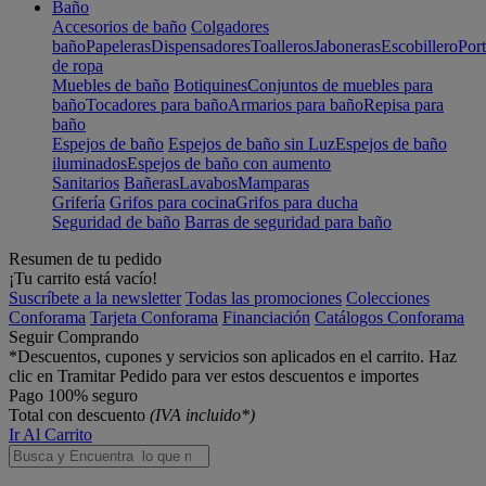
Baño
Accesorios de baño
Colgadores
baño
Papeleras
Dispensadores
Toalleros
Jaboneras
Escobillero
Port
de ropa
Muebles de baño
Botiquines
Conjuntos de muebles para
baño
Tocadores para baño
Armarios para baño
Repisa para
baño
Espejos de baño
Espejos de baño sin Luz
Espejos de baño
iluminados
Espejos de baño con aumento
Sanitarios
Bañeras
Lavabos
Mamparas
Grifería
Grifos para cocina
Grifos para ducha
Seguridad de baño
Barras de seguridad para baño
Resumen de tu pedido
¡Tu carrito está vacío!
Suscríbete a la newsletter
Todas las promociones
Colecciones
Conforama
Tarjeta Conforama
Financiación
Catálogos Conforama
Seguir Comprando
*Descuentos, cupones y servicios son aplicados en el carrito. Haz
clic en Tramitar Pedido para ver estos descuentos e importes
Pago 100% seguro
Total con descuento
(IVA incluido*)
Ir Al Carrito