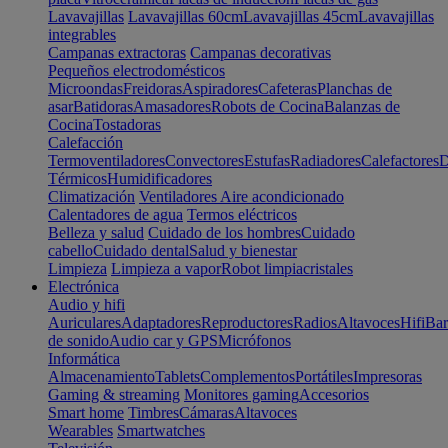
Lavavajillas
Lavavajillas 60cm
Lavavajillas 45cm
Lavavajillas
integrables
Campanas extractoras
Campanas decorativas
Pequeños electrodomésticos
Microondas
Freidoras
Aspiradores
Cafeteras
Planchas de
asar
Batidoras
Amasadores
Robots de Cocina
Balanzas de
Cocina
Tostadoras
Calefacción
Termoventiladores
Convectores
Estufas
Radiadores
Calefactores
D
Térmicos
Humidificadores
Climatización
Ventiladores
Aire acondicionado
Calentadores de agua
Termos eléctricos
Belleza y salud
Cuidado de los hombres
Cuidado
cabello
Cuidado dental
Salud y bienestar
Limpieza
Limpieza a vapor
Robot limpiacristales
Electrónica
Audio y hifi
Auriculares
Adaptadores
Reproductores
Radios
Altavoces
Hifi
Bar
de sonido
Audio car y GPS
Micrófonos
Informática
Almacenamiento
Tablets
Complementos
Portátiles
Impresoras
Gaming & streaming
Monitores gaming
Accesorios
Smart home
Timbres
Cámaras
Altavoces
Wearables
Smartwatches