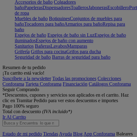
Accesorios de baño
Colgadores
baño
Papeleras
Dispensadores
Toalleros
Jaboneras
Escobillero
Port
de ropa
Muebles de baño
Botiquines
Conjuntos de muebles para
baño
Tocadores para baño
Armarios para baño
Repisa para
baño
Espejos de baño
Espejos de baño sin Luz
Espejos de baño
iluminados
Espejos de baño con aumento
Sanitarios
Bañeras
Lavabos
Mamparas
Grifería
Grifos para cocina
Grifos para ducha
Seguridad de baño
Barras de seguridad para baño
Resumen de tu pedido
¡Tu carrito está vacío!
Suscríbete a la newsletter
Todas las promociones
Colecciones
Conforama
Tarjeta Conforama
Financiación
Catálogos Conforama
Seguir Comprando
*Descuentos, cupones y servicios son aplicados en el carrito. Haz
clic en Tramitar Pedido para ver estos descuentos e importes
Pago 100% seguro
Total con descuento
(IVA incluido*)
Ir Al Carrito
Estado de mi pedido
Tiendas
Ayuda
Blog
App Conforama
Baleares