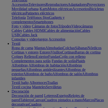
Televisión
Accesorios
Televisores
Reproductores
Adaptadores
Proyectores
Movilidad urbana
Karts
Motos eléctricas
Accesorios
Bicicletas
eléctricas
Patinetes eléctricos
Telefonía
Teléfonos fijos
Gadgets y
complementos
Smartphones
Foto y vídeo
Cámaras de fotos
Trípodes
Videocámaras
Cables
Cables HDMI
Cables de alimentación
Cables
USB
Cables Jack
Consolas y videojuegos
Accesorios
Textil
Ropa de cama
Mantas
Almohadas
Colchas
Sábanas
Nórdicos
Cortinas y estores
Estores
Visillos
Cortinas
Barras de cortina
Cojines
Relleno
Exterior
Fundas
Cojín con relleno
Complementos para sofás
Fundas de sofás
Plaids
Alfombras
Alfombras de habitación
Alfombras
pequeñas
Alfombras antideslizantes
Alfombras de
exterior
Alfombras de baño
Alfombras de salón
Alfombras
infantiles
Textil baño
Albornoces
Toallas
Textil cocina
Manteles
Servilletas
Decoración
Decoración de pared
Letreros
Espejos
Relojes de
pared
Tableros
Canvas
Cuadros pintados a mano
Marcos
Placas
decorativas
Cuadros