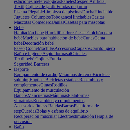
estaciones metereológicas
Paneles
Cesped Artificial
Textil
Cojines de jardín
Fundas de jardín
Piscina
Plegable
Limpieza de piscinas
Ducha
Hinchable
Juguetes
Columpios
Toboganes
Hinchables
Casitas
Mascotas
Comederos
Jaulas
Casetas para mascotas
Bebé
Habitación bebé
Humidificadores
Cestas
Colchón para
bebé
Muebles para habitación de bebé
Cunas
Cama
bebé
Decoración bebé
Paseo
Coche
Mochilas
Accesorios
Capazos
Carrito ligero
Baño e higiene
Aspirador nasal
Orinales
Textil bebé
Cojines
Funda
Seguridad
Barreras
Deporte
Equipamiento de cardio
Máquinas de remo
Bicicletas
spinning
Elípticas
Bicicletas estáticas
Recambios y
complementos
Cintas
Rodillos
Equipamiento de musculación
Bancos
Mancuernas
Máquinas
Plataformas
vibratorias
Recambios y complementos
Accesorios fitness
Bandas
Barras
Plataforma de
step
Cuerdas
Bolas y esferas de equilibrio
Recuperación muscular
Electroestimulación
Terapia de
percusión
Baño