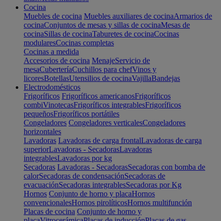
Cocina
Muebles de cocina
Muebles auxiliares de cocina
Armarios de
cocina
Conjuntos de mesas y sillas de cocina
Mesas de
cocina
Sillas de cocina
Taburetes de cocina
Cocinas
modulares
Cocinas completas
Cocinas a medida
Accesorios de cocina
Menaje
Servicio de
mesa
Cubertería
Cuchillos para chef
Vinos y
licores
Botellas
Utensilios de cocina
Vajilla
Bandejas
Electrodomésticos
Frigoríficos
Frigoríficos americanos
Frigoríficos
combi
Vinotecas
Frigoríficos integrables
Frigoríficos
pequeños
Frigoríficos portátiles
Congeladores
Congeladores verticales
Congeladores
horizontales
Lavadoras
Lavadoras de carga frontal
Lavadoras de carga
superior
Lavadoras - Secadoras
Lavadoras
integrables
Lavadoras por kg
Secadoras
Lavadoras - Secadoras
Secadoras con bomba de
calor
Secadoras de condensación
Secadoras de
evacuación
Secadoras integrables
Secadoras por Kg
Hornos
Conjunto de horno y placa
Hornos
convencionales
Hornos pirolíticos
Hornos multifunción
Placas de cocina
Conjunto de horno y
placa
Vitrocerámica
Placas de inducción
Placas de gas