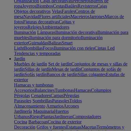
Organización
Cajas decorativas
Percheros
Burros de
ropa
Joyeros
Biombos
Cestas
Baúles
Revisteros
Cajas
Objetos decorativos
Velas
Faroles
Centros de
mesa
Navidad
Flores artificiales
Maceteros
Jarrones
Marcos de
fotos
Figuras decorativas
Cajitas y
joyeros
Relojes
Ambientadores
Iluminación
Lámparas
Iluminación decorativa
Iluminación para
muebles
Iluminación para dormitorio
Iluminación
exterior
Guirnaldas
Balizas
Smart
Light
Bombillas
Focos
Iluminación con rieles
Cintas Led
Tendencias y temporadas
Jardín
Muebles de jardín
Set de jardín
Conjuntos de mesas y sillas de
jardín
Sillas de jardín
Mesas de jardín
Conjuntos de sofás de
jardín
Sofás jardín
Bancos de jardín
Sillas colgantes
Estufas de
exterior
Hamacas y tumbonas
Accesorios
Balancines
Tumbonas
Hamacas
Columpios
Pérgolas
Cenadores
Carpas
Pérgolas
Parasoles
Sombrillas
Parasoles
Toldos
Almacenamiento
Armarios
Arcones
Jardinería
Maquinaria
Huertos
Urbanos
Riego
Plantas
Jardineras
Compostadores
Cocina
Barbacoas
Cocina de exterior
Decoración
Grifos y fuentes
Estatuas
Macetas
Termómetros y