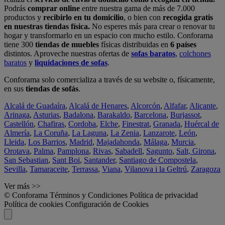
Podrás
comprar online
entre nuestra gama de más de 7.000
productos y
recibirlo en tu domicilio
, o bien con
recogida gratis
en nuestras tiendas física.
No esperes más para crear o renovar tu
hogar y transformarlo en un espacio con mucho estilo. Conforama
tiene 300
tiendas de muebles
físicas distribuidas en
6 países
distintos. Aproveche nuestras ofertas de
sofas baratos
,
colchones
baratos
y
liquidaciones de sofas
.
Conforama solo comercializa a través de su website o, físicamente,
en sus
tiendas de sofás
.
Alcalá de Guadaíra
,
Alcalá de Henares
,
Alcorcón
,
Alfafar
,
Alicante
,
Arinaga
,
Asturias
,
Badalona
,
Barakaldo
,
Barcelona
,
Burjassot
,
Castellón
,
Chafiras
,
Cordoba
,
Elche
,
Finestrat
,
Granada
,
Huércal de
Almería
,
La Coruña
,
La Laguna
,
La Zenia
,
Lanzarote
,
León
,
Lleida
,
Los Barrios
,
Madrid
,
Majadahonda
,
Málaga
,
Murcia
,
Orotava
,
Palma
,
Pamplona
,
Rivas
,
Sabadell
,
Sagunto
,
Salt, Girona
,
San Sebastian
,
Sant Boi
,
Santander
,
Santiago de Compostela
,
Sevilla
,
Tamaraceite
,
Terrassa
,
Viana
,
Vilanova i la Geltrú
,
Zaragoza
Ver más >>
© Conforama
Términos y Condiciones
Política de privacidad
Política de cookies
Configuración de Cookies