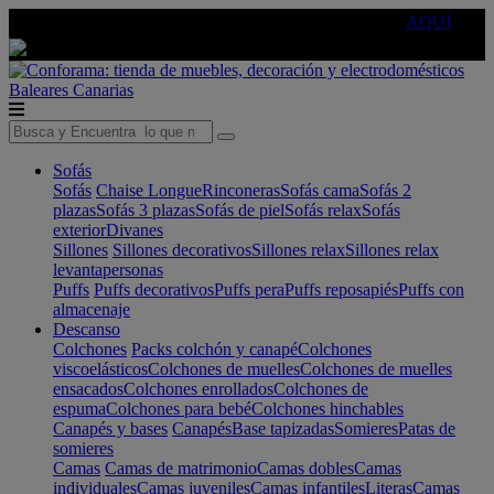
🔵Cambia tu electro con
-10% EXTRA
de descuento ☑️
AQUÍ
Baleares
Canarias
Sofás
Sofás
Chaise Longue
Rinconeras
Sofás cama
Sofás 2
plazas
Sofás 3 plazas
Sofás de piel
Sofás relax
Sofás
exterior
Divanes
Sillones
Sillones decorativos
Sillones relax
Sillones relax
levantapersonas
Puffs
Puffs decorativos
Puffs pera
Puffs reposapiés
Puffs con
almacenaje
Descanso
Colchones
Packs colchón y canapé
Colchones
viscoelásticos
Colchones de muelles
Colchones de muelles
ensacados
Colchones enrollados
Colchones de
espuma
Colchones para bebé
Colchones hinchables
Canapés y bases
Canapés
Base tapizadas
Somieres
Patas de
somieres
Camas
Camas de matrimonio
Camas dobles
Camas
individuales
Camas juveniles
Camas infantiles
Literas
Camas