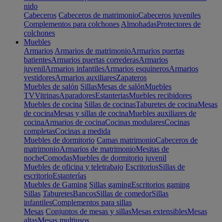
nido
Cabeceros
Cabeceros de matrimonio
Cabeceros juveniles
Complementos para colchones
Almohadas
Protectores de
colchones
Muebles
Armarios
Armarios de matrimonio
Armarios puertas
batientes
Armarios puertas correderas
Armarios
juvenil
Armarios infantiles
Armarios esquineros
Armarios
vestidores
Armarios auxiliares
Zapateros
Muebles de salón
Sillas
Mesas de salón
Muebles
TV
Vitrinas
Aparadores
Estanterias
Muebles recibidores
Muebles de cocina
Sillas de cocinas
Taburetes de cocina
Mesas
de cocina
Mesas y sillas de cocina
Muebles auxiliares de
cocina
Armarios de cocina
Cocinas modulares
Cocinas
completas
Cocinas a medida
Muebles de dormitorio
Camas matrimonio
Cabeceros de
matrimonio
Armarios de matrimonio
Mesitas de
noche
Comodas
Muebles de dormitorio juvenil
Muebles de oficina y teletrabajo
Escritorios
Sillas de
escritorio
Estanterías
Muebles de Gaming
Sillas gaming
Escritorios gaming
Sillas
Taburetes
Bancos
Sillas de comedor
Sillas
infantiles
Complementos para sillas
Mesas
Conjuntos de mesas y sillas
Mesas extensibles
Mesas
altas
Mesas multiusos