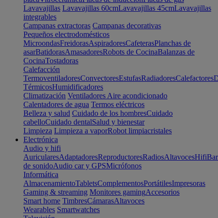
Lavavajillas
Lavavajillas 60cm
Lavavajillas 45cm
Lavavajillas
integrables
Campanas extractoras
Campanas decorativas
Pequeños electrodomésticos
Microondas
Freidoras
Aspiradores
Cafeteras
Planchas de
asar
Batidoras
Amasadores
Robots de Cocina
Balanzas de
Cocina
Tostadoras
Calefacción
Termoventiladores
Convectores
Estufas
Radiadores
Calefactores
D
Térmicos
Humidificadores
Climatización
Ventiladores
Aire acondicionado
Calentadores de agua
Termos eléctricos
Belleza y salud
Cuidado de los hombres
Cuidado
cabello
Cuidado dental
Salud y bienestar
Limpieza
Limpieza a vapor
Robot limpiacristales
Electrónica
Audio y hifi
Auriculares
Adaptadores
Reproductores
Radios
Altavoces
Hifi
Bar
de sonido
Audio car y GPS
Micrófonos
Informática
Almacenamiento
Tablets
Complementos
Portátiles
Impresoras
Gaming & streaming
Monitores gaming
Accesorios
Smart home
Timbres
Cámaras
Altavoces
Wearables
Smartwatches