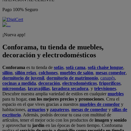
Pago 100% Seguro
¡Nueva app!
Conforama, tu tienda de muebles,
decoración y electrodomésticos
Conforama
es tu tienda de
sofás
,
sofá cama
,
sofá chaise longue
,
sillón
,
sillón relax
,
colchones
,
muebles de salón
,
mesas comedor
,
dormitorio de juvenil
,
dormitorio de matrimonio
,
canapés
,
cocinas a medida
,
decoración
,
electrodomésticos
,
frigoríficos
,
microondas
,
lavavajillas
,
lavadora secadora
, y
televisiones
.
Descubre nuestra amplia variedad de estilos en cualquier
muebles
para tu hogar,
con los mejores precios y promociones
. Crea el
espacio en el que vives gracias a nuestros
muebles de comedor
y
habitaciones,
armarios
y
zapateros
,
mesas de comedor
y
sillas de
escritorio
. Además, podrás decorar tu casa con multitud de
artículos, tener el mejor ocio con los productos de
imagen y sonido
y aprovechar tu
jardín
en las épocas de buen tiempo. Conforama
realiza el
servicio de envío a domicilio como recogida en tienda.