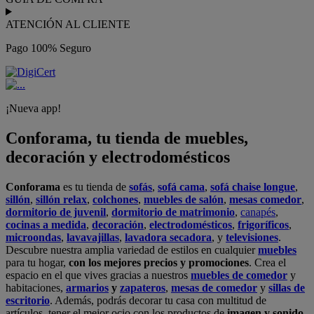
ATENCIÓN AL CLIENTE
Pago 100% Seguro
¡Nueva app!
Conforama, tu tienda de muebles,
decoración y electrodomésticos
Conforama
es tu tienda de
sofás
,
sofá cama
,
sofá chaise longue
,
sillón
,
sillón relax
,
colchones
,
muebles de salón
,
mesas comedor
,
dormitorio de juvenil
,
dormitorio de matrimonio
,
canapés
,
cocinas a medida
,
decoración
,
electrodomésticos
,
frigoríficos
,
microondas
,
lavavajillas
,
lavadora secadora
, y
televisiones
.
Descubre nuestra amplia variedad de estilos en cualquier
muebles
para tu hogar,
con los mejores precios y promociones
. Crea el
espacio en el que vives gracias a nuestros
muebles de comedor
y
habitaciones,
armarios
y
zapateros
,
mesas de comedor
y
sillas de
escritorio
. Además, podrás decorar tu casa con multitud de
artículos, tener el mejor ocio con los productos de
imagen y sonido