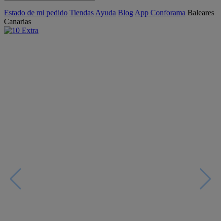
Estado de mi pedido
Tiendas
Ayuda
Blog
App Conforama
Baleares
Canarias