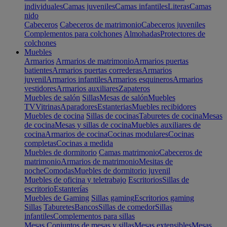
individuales
Camas juveniles
Camas infantiles
Literas
Camas
nido
Cabeceros
Cabeceros de matrimonio
Cabeceros juveniles
Complementos para colchones
Almohadas
Protectores de
colchones
Muebles
Armarios
Armarios de matrimonio
Armarios puertas
batientes
Armarios puertas correderas
Armarios
juvenil
Armarios infantiles
Armarios esquineros
Armarios
vestidores
Armarios auxiliares
Zapateros
Muebles de salón
Sillas
Mesas de salón
Muebles
TV
Vitrinas
Aparadores
Estanterias
Muebles recibidores
Muebles de cocina
Sillas de cocinas
Taburetes de cocina
Mesas
de cocina
Mesas y sillas de cocina
Muebles auxiliares de
cocina
Armarios de cocina
Cocinas modulares
Cocinas
completas
Cocinas a medida
Muebles de dormitorio
Camas matrimonio
Cabeceros de
matrimonio
Armarios de matrimonio
Mesitas de
noche
Comodas
Muebles de dormitorio juvenil
Muebles de oficina y teletrabajo
Escritorios
Sillas de
escritorio
Estanterías
Muebles de Gaming
Sillas gaming
Escritorios gaming
Sillas
Taburetes
Bancos
Sillas de comedor
Sillas
infantiles
Complementos para sillas
Mesas
Conjuntos de mesas y sillas
Mesas extensibles
Mesas