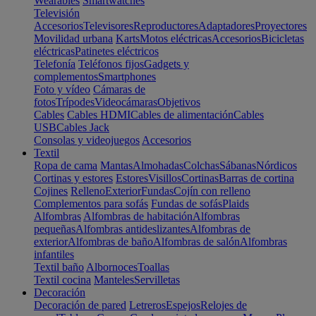
Wearables
Smartwatches
Televisión
Accesorios
Televisores
Reproductores
Adaptadores
Proyectores
Movilidad urbana
Karts
Motos eléctricas
Accesorios
Bicicletas
eléctricas
Patinetes eléctricos
Telefonía
Teléfonos fijos
Gadgets y
complementos
Smartphones
Foto y vídeo
Cámaras de
fotos
Trípodes
Videocámaras
Objetivos
Cables
Cables HDMI
Cables de alimentación
Cables
USB
Cables Jack
Consolas y videojuegos
Accesorios
Textil
Ropa de cama
Mantas
Almohadas
Colchas
Sábanas
Nórdicos
Cortinas y estores
Estores
Visillos
Cortinas
Barras de cortina
Cojines
Relleno
Exterior
Fundas
Cojín con relleno
Complementos para sofás
Fundas de sofás
Plaids
Alfombras
Alfombras de habitación
Alfombras
pequeñas
Alfombras antideslizantes
Alfombras de
exterior
Alfombras de baño
Alfombras de salón
Alfombras
infantiles
Textil baño
Albornoces
Toallas
Textil cocina
Manteles
Servilletas
Decoración
Decoración de pared
Letreros
Espejos
Relojes de