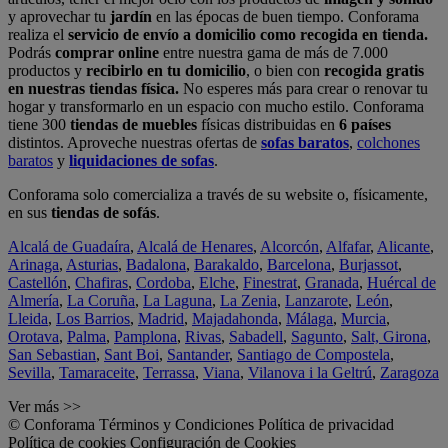
y aprovechar tu
jardín
en las épocas de buen tiempo. Conforama
realiza el
servicio de envío a domicilio como recogida en tienda.
Podrás
comprar online
entre nuestra gama de más de 7.000
productos y
recibirlo en tu domicilio
, o bien con
recogida gratis
en nuestras tiendas física.
No esperes más para crear o renovar tu
hogar y transformarlo en un espacio con mucho estilo. Conforama
tiene 300
tiendas de muebles
físicas distribuidas en
6 países
distintos. Aproveche nuestras ofertas de
sofas baratos
,
colchones
baratos
y
liquidaciones de sofas
.
Conforama solo comercializa a través de su website o, físicamente,
en sus
tiendas de sofás
.
Alcalá de Guadaíra
,
Alcalá de Henares
,
Alcorcón
,
Alfafar
,
Alicante
,
Arinaga
,
Asturias
,
Badalona
,
Barakaldo
,
Barcelona
,
Burjassot
,
Castellón
,
Chafiras
,
Cordoba
,
Elche
,
Finestrat
,
Granada
,
Huércal de
Almería
,
La Coruña
,
La Laguna
,
La Zenia
,
Lanzarote
,
León
,
Lleida
,
Los Barrios
,
Madrid
,
Majadahonda
,
Málaga
,
Murcia
,
Orotava
,
Palma
,
Pamplona
,
Rivas
,
Sabadell
,
Sagunto
,
Salt, Girona
,
San Sebastian
,
Sant Boi
,
Santander
,
Santiago de Compostela
,
Sevilla
,
Tamaraceite
,
Terrassa
,
Viana
,
Vilanova i la Geltrú
,
Zaragoza
Ver más >>
© Conforama
Términos y Condiciones
Política de privacidad
Política de cookies
Configuración de Cookies