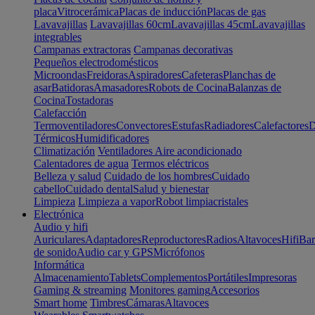
placa
Vitrocerámica
Placas de inducción
Placas de gas
Lavavajillas
Lavavajillas 60cm
Lavavajillas 45cm
Lavavajillas
integrables
Campanas extractoras
Campanas decorativas
Pequeños electrodomésticos
Microondas
Freidoras
Aspiradores
Cafeteras
Planchas de
asar
Batidoras
Amasadores
Robots de Cocina
Balanzas de
Cocina
Tostadoras
Calefacción
Termoventiladores
Convectores
Estufas
Radiadores
Calefactores
D
Térmicos
Humidificadores
Climatización
Ventiladores
Aire acondicionado
Calentadores de agua
Termos eléctricos
Belleza y salud
Cuidado de los hombres
Cuidado
cabello
Cuidado dental
Salud y bienestar
Limpieza
Limpieza a vapor
Robot limpiacristales
Electrónica
Audio y hifi
Auriculares
Adaptadores
Reproductores
Radios
Altavoces
Hifi
Bar
de sonido
Audio car y GPS
Micrófonos
Informática
Almacenamiento
Tablets
Complementos
Portátiles
Impresoras
Gaming & streaming
Monitores gaming
Accesorios
Smart home
Timbres
Cámaras
Altavoces