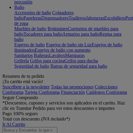
percusión
Baño
Accesorios de baño
Colgadores
baño
Papeleras
Dispensadores
Toalleros
Jaboneras
Escobillero
Port
de ropa
Muebles de baño
Botiquines
Conjuntos de muebles para
baño
Tocadores para baño
Armarios para baño
Repisa para
baño
Espejos de baño
Espejos de baño sin Luz
Espejos de baño
iluminados
Espejos de baño con aumento
Sanitarios
Bañeras
Lavabos
Mamparas
Grifería
Grifos para cocina
Grifos para ducha
Seguridad de baño
Barras de seguridad para baño
Resumen de tu pedido
¡Tu carrito está vacío!
Suscríbete a la newsletter
Todas las promociones
Colecciones
Conforama
Tarjeta Conforama
Financiación
Catálogos Conforama
Seguir Comprando
*Descuentos, cupones y servicios son aplicados en el carrito. Haz
clic en Tramitar Pedido para ver estos descuentos e importes
Pago 100% seguro
Total con descuento
(IVA incluido*)
Ir Al Carrito