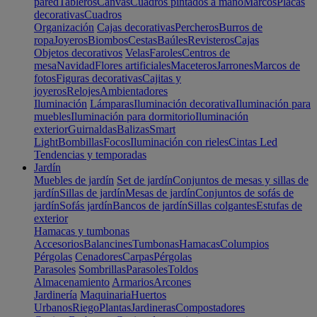
pared
Tableros
Canvas
Cuadros pintados a mano
Marcos
Placas
decorativas
Cuadros
Organización
Cajas decorativas
Percheros
Burros de
ropa
Joyeros
Biombos
Cestas
Baúles
Revisteros
Cajas
Objetos decorativos
Velas
Faroles
Centros de
mesa
Navidad
Flores artificiales
Maceteros
Jarrones
Marcos de
fotos
Figuras decorativas
Cajitas y
joyeros
Relojes
Ambientadores
Iluminación
Lámparas
Iluminación decorativa
Iluminación para
muebles
Iluminación para dormitorio
Iluminación
exterior
Guirnaldas
Balizas
Smart
Light
Bombillas
Focos
Iluminación con rieles
Cintas Led
Tendencias y temporadas
Jardín
Muebles de jardín
Set de jardín
Conjuntos de mesas y sillas de
jardín
Sillas de jardín
Mesas de jardín
Conjuntos de sofás de
jardín
Sofás jardín
Bancos de jardín
Sillas colgantes
Estufas de
exterior
Hamacas y tumbonas
Accesorios
Balancines
Tumbonas
Hamacas
Columpios
Pérgolas
Cenadores
Carpas
Pérgolas
Parasoles
Sombrillas
Parasoles
Toldos
Almacenamiento
Armarios
Arcones
Jardinería
Maquinaria
Huertos
Urbanos
Riego
Plantas
Jardineras
Compostadores