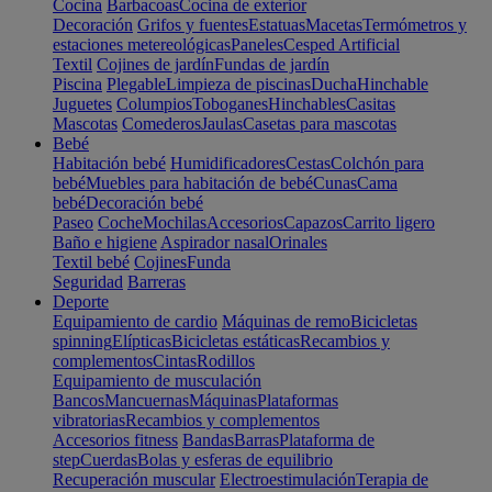
Cocina
Barbacoas
Cocina de exterior
Decoración
Grifos y fuentes
Estatuas
Macetas
Termómetros y
estaciones metereológicas
Paneles
Cesped Artificial
Textil
Cojines de jardín
Fundas de jardín
Piscina
Plegable
Limpieza de piscinas
Ducha
Hinchable
Juguetes
Columpios
Toboganes
Hinchables
Casitas
Mascotas
Comederos
Jaulas
Casetas para mascotas
Bebé
Habitación bebé
Humidificadores
Cestas
Colchón para
bebé
Muebles para habitación de bebé
Cunas
Cama
bebé
Decoración bebé
Paseo
Coche
Mochilas
Accesorios
Capazos
Carrito ligero
Baño e higiene
Aspirador nasal
Orinales
Textil bebé
Cojines
Funda
Seguridad
Barreras
Deporte
Equipamiento de cardio
Máquinas de remo
Bicicletas
spinning
Elípticas
Bicicletas estáticas
Recambios y
complementos
Cintas
Rodillos
Equipamiento de musculación
Bancos
Mancuernas
Máquinas
Plataformas
vibratorias
Recambios y complementos
Accesorios fitness
Bandas
Barras
Plataforma de
step
Cuerdas
Bolas y esferas de equilibrio
Recuperación muscular
Electroestimulación
Terapia de