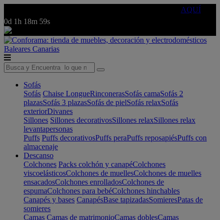
🔵Cambia tu electro con
-10% EXTRA
de descuento ☑️
AQUÍ
0d
1h
18m
59s
Baleares
Canarias
Sofás
Sofás
Chaise Longue
Rinconeras
Sofás cama
Sofás 2
plazas
Sofás 3 plazas
Sofás de piel
Sofás relax
Sofás
exterior
Divanes
Sillones
Sillones decorativos
Sillones relax
Sillones relax
levantapersonas
Puffs
Puffs decorativos
Puffs pera
Puffs reposapiés
Puffs con
almacenaje
Descanso
Colchones
Packs colchón y canapé
Colchones
viscoelásticos
Colchones de muelles
Colchones de muelles
ensacados
Colchones enrollados
Colchones de
espuma
Colchones para bebé
Colchones hinchables
Canapés y bases
Canapés
Base tapizadas
Somieres
Patas de
somieres
Camas
Camas de matrimonio
Camas dobles
Camas