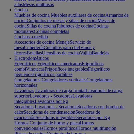
altas
Mesas multiusos
Cocina
Muebles de cocina
Muebles auxiliares de cocina
Armarios de
cocina
Conjuntos de mesas y sillas de cocina
Mesas de
cocina
Sillas de cocina
Taburetes de cocina
Cocinas
modulares
Cocinas completas
Cocinas a medida
Accesorios de cocina
Menaje
Servicio de
mesa
Cubertería
Cuchillos para chef
Vinos y
licores
Botellas
Utensilios de cocina
Vajilla
Bandejas
Electrodomésticos
Frigoríficos
Frigoríficos americanos
Frigoríficos
combi
Vinotecas
Frigoríficos integrables
Frigoríficos
pequeños
Frigoríficos portátiles
Congeladores
Congeladores verticales
Congeladores
horizontales
Lavadoras
Lavadoras de carga frontal
Lavadoras de carga
superior
Lavadoras - Secadoras
Lavadoras
integrables
Lavadoras por kg
Secadoras
Lavadoras - Secadoras
Secadoras con bomba de
calor
Secadoras de condensación
Secadoras de
evacuación
Secadoras integrables
Secadoras por Kg
Hornos
Conjunto de horno y placa
Hornos
convencionales
Hornos pirolíticos
Hornos multifunción
Placas de cocina
Conjunto de horno y