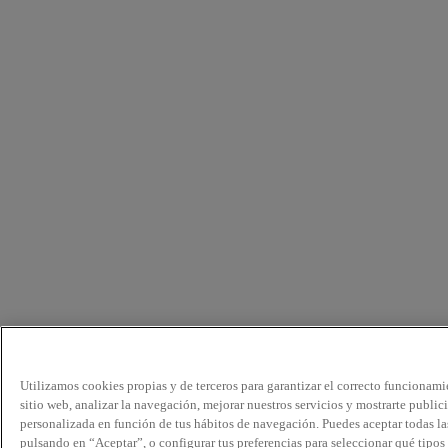
Utilizamos cookies propias y de terceros para garantizar el correcto funcionami
sitio web, analizar la navegación, mejorar nuestros servicios y mostrarte public
personalizada en función de tus hábitos de navegación. Puedes aceptar todas la
pulsando en “Aceptar”, o configurar tus preferencias para seleccionar qué tipos