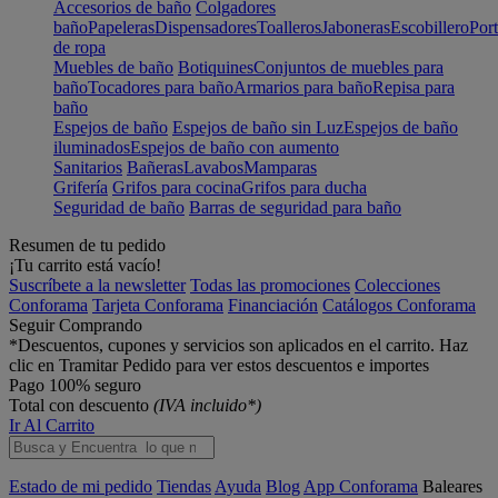
Accesorios de baño
Colgadores
baño
Papeleras
Dispensadores
Toalleros
Jaboneras
Escobillero
Port
de ropa
Muebles de baño
Botiquines
Conjuntos de muebles para
baño
Tocadores para baño
Armarios para baño
Repisa para
baño
Espejos de baño
Espejos de baño sin Luz
Espejos de baño
iluminados
Espejos de baño con aumento
Sanitarios
Bañeras
Lavabos
Mamparas
Grifería
Grifos para cocina
Grifos para ducha
Seguridad de baño
Barras de seguridad para baño
Resumen de tu pedido
¡Tu carrito está vacío!
Suscríbete a la newsletter
Todas las promociones
Colecciones
Conforama
Tarjeta Conforama
Financiación
Catálogos Conforama
Seguir Comprando
*Descuentos, cupones y servicios son aplicados en el carrito. Haz
clic en Tramitar Pedido para ver estos descuentos e importes
Pago 100% seguro
Total con descuento
(IVA incluido*)
Ir Al Carrito
Estado de mi pedido
Tiendas
Ayuda
Blog
App Conforama
Baleares