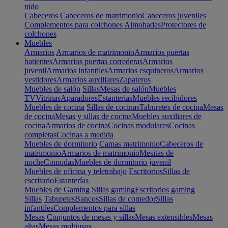
nido
Cabeceros
Cabeceros de matrimonio
Cabeceros juveniles
Complementos para colchones
Almohadas
Protectores de
colchones
Muebles
Armarios
Armarios de matrimonio
Armarios puertas
batientes
Armarios puertas correderas
Armarios
juvenil
Armarios infantiles
Armarios esquineros
Armarios
vestidores
Armarios auxiliares
Zapateros
Muebles de salón
Sillas
Mesas de salón
Muebles
TV
Vitrinas
Aparadores
Estanterias
Muebles recibidores
Muebles de cocina
Sillas de cocinas
Taburetes de cocina
Mesas
de cocina
Mesas y sillas de cocina
Muebles auxiliares de
cocina
Armarios de cocina
Cocinas modulares
Cocinas
completas
Cocinas a medida
Muebles de dormitorio
Camas matrimonio
Cabeceros de
matrimonio
Armarios de matrimonio
Mesitas de
noche
Comodas
Muebles de dormitorio juvenil
Muebles de oficina y teletrabajo
Escritorios
Sillas de
escritorio
Estanterías
Muebles de Gaming
Sillas gaming
Escritorios gaming
Sillas
Taburetes
Bancos
Sillas de comedor
Sillas
infantiles
Complementos para sillas
Mesas
Conjuntos de mesas y sillas
Mesas extensibles
Mesas
altas
Mesas multiusos