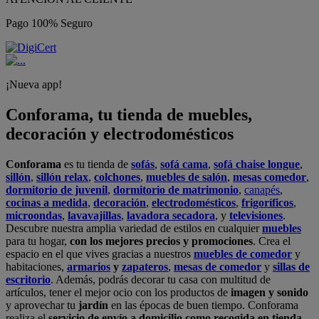
Pago 100% Seguro
¡Nueva app!
Conforama, tu tienda de muebles,
decoración y electrodomésticos
Conforama
es tu tienda de
sofás
,
sofá cama
,
sofá chaise longue
,
sillón
,
sillón relax
,
colchones
,
muebles de salón
,
mesas comedor
,
dormitorio de juvenil
,
dormitorio de matrimonio
,
canapés
,
cocinas a medida
,
decoración
,
electrodomésticos
,
frigoríficos
,
microondas
,
lavavajillas
,
lavadora secadora
, y
televisiones
.
Descubre nuestra amplia variedad de estilos en cualquier
muebles
para tu hogar,
con los mejores precios y promociones
. Crea el
espacio en el que vives gracias a nuestros
muebles de comedor
y
habitaciones,
armarios
y
zapateros
,
mesas de comedor
y
sillas de
escritorio
. Además, podrás decorar tu casa con multitud de
artículos, tener el mejor ocio con los productos de
imagen y sonido
y aprovechar tu
jardín
en las épocas de buen tiempo. Conforama
realiza el
servicio de envío a domicilio como recogida en tienda.