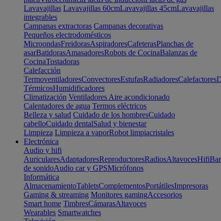
Lavavajillas
Lavavajillas 60cm
Lavavajillas 45cm
Lavavajillas
integrables
Campanas extractoras
Campanas decorativas
Pequeños electrodomésticos
Microondas
Freidoras
Aspiradores
Cafeteras
Planchas de
asar
Batidoras
Amasadores
Robots de Cocina
Balanzas de
Cocina
Tostadoras
Calefacción
Termoventiladores
Convectores
Estufas
Radiadores
Calefactores
D
Térmicos
Humidificadores
Climatización
Ventiladores
Aire acondicionado
Calentadores de agua
Termos eléctricos
Belleza y salud
Cuidado de los hombres
Cuidado
cabello
Cuidado dental
Salud y bienestar
Limpieza
Limpieza a vapor
Robot limpiacristales
Electrónica
Audio y hifi
Auriculares
Adaptadores
Reproductores
Radios
Altavoces
Hifi
Bar
de sonido
Audio car y GPS
Micrófonos
Informática
Almacenamiento
Tablets
Complementos
Portátiles
Impresoras
Gaming & streaming
Monitores gaming
Accesorios
Smart home
Timbres
Cámaras
Altavoces
Wearables
Smartwatches