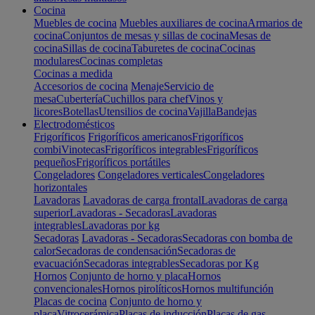
Cocina
Muebles de cocina
Muebles auxiliares de cocina
Armarios de
cocina
Conjuntos de mesas y sillas de cocina
Mesas de
cocina
Sillas de cocina
Taburetes de cocina
Cocinas
modulares
Cocinas completas
Cocinas a medida
Accesorios de cocina
Menaje
Servicio de
mesa
Cubertería
Cuchillos para chef
Vinos y
licores
Botellas
Utensilios de cocina
Vajilla
Bandejas
Electrodomésticos
Frigoríficos
Frigoríficos americanos
Frigoríficos
combi
Vinotecas
Frigoríficos integrables
Frigoríficos
pequeños
Frigoríficos portátiles
Congeladores
Congeladores verticales
Congeladores
horizontales
Lavadoras
Lavadoras de carga frontal
Lavadoras de carga
superior
Lavadoras - Secadoras
Lavadoras
integrables
Lavadoras por kg
Secadoras
Lavadoras - Secadoras
Secadoras con bomba de
calor
Secadoras de condensación
Secadoras de
evacuación
Secadoras integrables
Secadoras por Kg
Hornos
Conjunto de horno y placa
Hornos
convencionales
Hornos pirolíticos
Hornos multifunción
Placas de cocina
Conjunto de horno y
placa
Vitrocerámica
Placas de inducción
Placas de gas