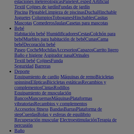
estaciones metereológicas
Paneles
Cesped Artificial
Textil
Cojines de jardín
Fundas de jardín
Piscina
Plegable
Limpieza de piscinas
Ducha
Hinchable
Juguetes
Columpios
Toboganes
Hinchables
Casitas
Mascotas
Comederos
Jaulas
Casetas para mascotas
Bebé
Habitación bebé
Humidificadores
Cestas
Colchón para
bebé
Muebles para habitación de bebé
Cunas
Cama
bebé
Decoración bebé
Paseo
Coche
Mochilas
Accesorios
Capazos
Carrito ligero
Baño e higiene
Aspirador nasal
Orinales
Textil bebé
Cojines
Funda
Seguridad
Barreras
Deporte
Equipamiento de cardio
Máquinas de remo
Bicicletas
spinning
Elípticas
Bicicletas estáticas
Recambios y
complementos
Cintas
Rodillos
Equipamiento de musculación
Bancos
Mancuernas
Máquinas
Plataformas
vibratorias
Recambios y complementos
Accesorios fitness
Bandas
Barras
Plataforma de
step
Cuerdas
Bolas y esferas de equilibrio
Recuperación muscular
Electroestimulación
Terapia de
percusión
Baño