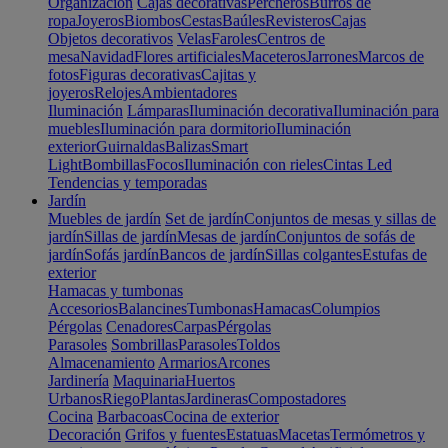
Organización
Cajas decorativas
Percheros
Burros de
ropa
Joyeros
Biombos
Cestas
Baúles
Revisteros
Cajas
Objetos decorativos
Velas
Faroles
Centros de
mesa
Navidad
Flores artificiales
Maceteros
Jarrones
Marcos de
fotos
Figuras decorativas
Cajitas y
joyeros
Relojes
Ambientadores
Iluminación
Lámparas
Iluminación decorativa
Iluminación para
muebles
Iluminación para dormitorio
Iluminación
exterior
Guirnaldas
Balizas
Smart
Light
Bombillas
Focos
Iluminación con rieles
Cintas Led
Tendencias y temporadas
Jardín
Muebles de jardín
Set de jardín
Conjuntos de mesas y sillas de
jardín
Sillas de jardín
Mesas de jardín
Conjuntos de sofás de
jardín
Sofás jardín
Bancos de jardín
Sillas colgantes
Estufas de
exterior
Hamacas y tumbonas
Accesorios
Balancines
Tumbonas
Hamacas
Columpios
Pérgolas
Cenadores
Carpas
Pérgolas
Parasoles
Sombrillas
Parasoles
Toldos
Almacenamiento
Armarios
Arcones
Jardinería
Maquinaria
Huertos
Urbanos
Riego
Plantas
Jardineras
Compostadores
Cocina
Barbacoas
Cocina de exterior
Decoración
Grifos y fuentes
Estatuas
Macetas
Termómetros y