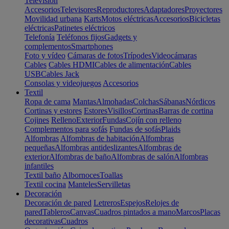
Televisión
Accesorios
Televisores
Reproductores
Adaptadores
Proyectores
Movilidad urbana
Karts
Motos eléctricas
Accesorios
Bicicletas
eléctricas
Patinetes eléctricos
Telefonía
Teléfonos fijos
Gadgets y
complementos
Smartphones
Foto y vídeo
Cámaras de fotos
Trípodes
Videocámaras
Cables
Cables HDMI
Cables de alimentación
Cables
USB
Cables Jack
Consolas y videojuegos
Accesorios
Textil
Ropa de cama
Mantas
Almohadas
Colchas
Sábanas
Nórdicos
Cortinas y estores
Estores
Visillos
Cortinas
Barras de cortina
Cojines
Relleno
Exterior
Fundas
Cojín con relleno
Complementos para sofás
Fundas de sofás
Plaids
Alfombras
Alfombras de habitación
Alfombras
pequeñas
Alfombras antideslizantes
Alfombras de
exterior
Alfombras de baño
Alfombras de salón
Alfombras
infantiles
Textil baño
Albornoces
Toallas
Textil cocina
Manteles
Servilletas
Decoración
Decoración de pared
Letreros
Espejos
Relojes de
pared
Tableros
Canvas
Cuadros pintados a mano
Marcos
Placas
decorativas
Cuadros