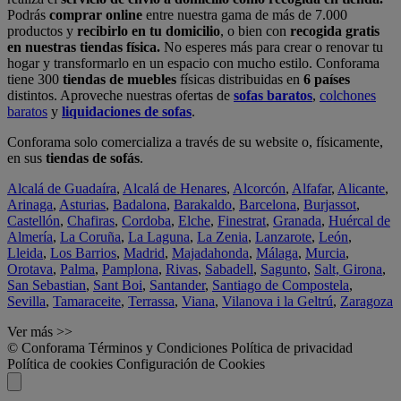
Podrás
comprar online
entre nuestra gama de más de 7.000
productos y
recibirlo en tu domicilio
, o bien con
recogida gratis
en nuestras tiendas física.
No esperes más para crear o renovar tu
hogar y transformarlo en un espacio con mucho estilo. Conforama
tiene 300
tiendas de muebles
físicas distribuidas en
6 países
distintos. Aproveche nuestras ofertas de
sofas baratos
,
colchones
baratos
y
liquidaciones de sofas
.
Conforama solo comercializa a través de su website o, físicamente,
en sus
tiendas de sofás
.
Alcalá de Guadaíra
,
Alcalá de Henares
,
Alcorcón
,
Alfafar
,
Alicante
,
Arinaga
,
Asturias
,
Badalona
,
Barakaldo
,
Barcelona
,
Burjassot
,
Castellón
,
Chafiras
,
Cordoba
,
Elche
,
Finestrat
,
Granada
,
Huércal de
Almería
,
La Coruña
,
La Laguna
,
La Zenia
,
Lanzarote
,
León
,
Lleida
,
Los Barrios
,
Madrid
,
Majadahonda
,
Málaga
,
Murcia
,
Orotava
,
Palma
,
Pamplona
,
Rivas
,
Sabadell
,
Sagunto
,
Salt, Girona
,
San Sebastian
,
Sant Boi
,
Santander
,
Santiago de Compostela
,
Sevilla
,
Tamaraceite
,
Terrassa
,
Viana
,
Vilanova i la Geltrú
,
Zaragoza
Ver más >>
© Conforama
Términos y Condiciones
Política de privacidad
Política de cookies
Configuración de Cookies