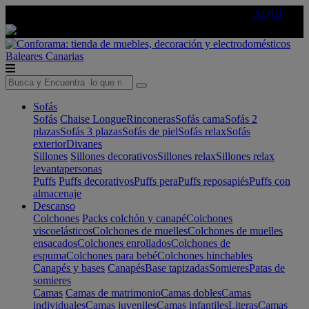
🔵Cambia tu electro con
-10% EXTRA
de descuento ☑️
AQUÍ
Baleares
Canarias
Sofás
Sofás
Chaise Longue
Rinconeras
Sofás cama
Sofás 2
plazas
Sofás 3 plazas
Sofás de piel
Sofás relax
Sofás
exterior
Divanes
Sillones
Sillones decorativos
Sillones relax
Sillones relax
levantapersonas
Puffs
Puffs decorativos
Puffs pera
Puffs reposapiés
Puffs con
almacenaje
Descanso
Colchones
Packs colchón y canapé
Colchones
viscoelásticos
Colchones de muelles
Colchones de muelles
ensacados
Colchones enrollados
Colchones de
espuma
Colchones para bebé
Colchones hinchables
Canapés y bases
Canapés
Base tapizadas
Somieres
Patas de
somieres
Camas
Camas de matrimonio
Camas dobles
Camas
individuales
Camas juveniles
Camas infantiles
Literas
Camas