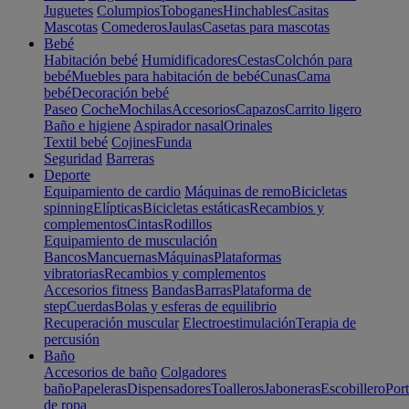
Juguetes
Columpios
Toboganes
Hinchables
Casitas
Mascotas
Comederos
Jaulas
Casetas para mascotas
Bebé
Habitación bebé
Humidificadores
Cestas
Colchón para
bebé
Muebles para habitación de bebé
Cunas
Cama
bebé
Decoración bebé
Paseo
Coche
Mochilas
Accesorios
Capazos
Carrito ligero
Baño e higiene
Aspirador nasal
Orinales
Textil bebé
Cojines
Funda
Seguridad
Barreras
Deporte
Equipamiento de cardio
Máquinas de remo
Bicicletas
spinning
Elípticas
Bicicletas estáticas
Recambios y
complementos
Cintas
Rodillos
Equipamiento de musculación
Bancos
Mancuernas
Máquinas
Plataformas
vibratorias
Recambios y complementos
Accesorios fitness
Bandas
Barras
Plataforma de
step
Cuerdas
Bolas y esferas de equilibrio
Recuperación muscular
Electroestimulación
Terapia de
percusión
Baño
Accesorios de baño
Colgadores
baño
Papeleras
Dispensadores
Toalleros
Jaboneras
Escobillero
Port
de ropa