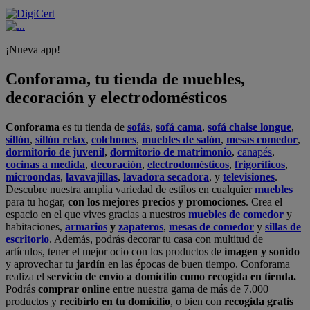
¡Nueva app!
Conforama, tu tienda de muebles,
decoración y electrodomésticos
Conforama
es tu tienda de
sofás
,
sofá cama
,
sofá chaise longue
,
sillón
,
sillón relax
,
colchones
,
muebles de salón
,
mesas comedor
,
dormitorio de juvenil
,
dormitorio de matrimonio
,
canapés
,
cocinas a medida
,
decoración
,
electrodomésticos
,
frigoríficos
,
microondas
,
lavavajillas
,
lavadora secadora
, y
televisiones
.
Descubre nuestra amplia variedad de estilos en cualquier
muebles
para tu hogar,
con los mejores precios y promociones
. Crea el
espacio en el que vives gracias a nuestros
muebles de comedor
y
habitaciones,
armarios
y
zapateros
,
mesas de comedor
y
sillas de
escritorio
. Además, podrás decorar tu casa con multitud de
artículos, tener el mejor ocio con los productos de
imagen y sonido
y aprovechar tu
jardín
en las épocas de buen tiempo. Conforama
realiza el
servicio de envío a domicilio como recogida en tienda.
Podrás
comprar online
entre nuestra gama de más de 7.000
productos y
recibirlo en tu domicilio
, o bien con
recogida gratis