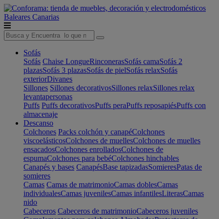
Baleares
Canarias
Sofás
Sofás
Chaise Longue
Rinconeras
Sofás cama
Sofás 2
plazas
Sofás 3 plazas
Sofás de piel
Sofás relax
Sofás
exterior
Divanes
Sillones
Sillones decorativos
Sillones relax
Sillones relax
levantapersonas
Puffs
Puffs decorativos
Puffs pera
Puffs reposapiés
Puffs con
almacenaje
Descanso
Colchones
Packs colchón y canapé
Colchones
viscoelásticos
Colchones de muelles
Colchones de muelles
ensacados
Colchones enrollados
Colchones de
espuma
Colchones para bebé
Colchones hinchables
Canapés y bases
Canapés
Base tapizadas
Somieres
Patas de
somieres
Camas
Camas de matrimonio
Camas dobles
Camas
individuales
Camas juveniles
Camas infantiles
Literas
Camas
nido
Cabeceros
Cabeceros de matrimonio
Cabeceros juveniles