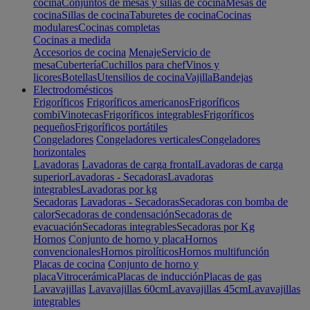
cocina
Conjuntos de mesas y sillas de cocina
Mesas de
cocina
Sillas de cocina
Taburetes de cocina
Cocinas
modulares
Cocinas completas
Cocinas a medida
Accesorios de cocina
Menaje
Servicio de
mesa
Cubertería
Cuchillos para chef
Vinos y
licores
Botellas
Utensilios de cocina
Vajilla
Bandejas
Electrodomésticos
Frigoríficos
Frigoríficos americanos
Frigoríficos
combi
Vinotecas
Frigoríficos integrables
Frigoríficos
pequeños
Frigoríficos portátiles
Congeladores
Congeladores verticales
Congeladores
horizontales
Lavadoras
Lavadoras de carga frontal
Lavadoras de carga
superior
Lavadoras - Secadoras
Lavadoras
integrables
Lavadoras por kg
Secadoras
Lavadoras - Secadoras
Secadoras con bomba de
calor
Secadoras de condensación
Secadoras de
evacuación
Secadoras integrables
Secadoras por Kg
Hornos
Conjunto de horno y placa
Hornos
convencionales
Hornos pirolíticos
Hornos multifunción
Placas de cocina
Conjunto de horno y
placa
Vitrocerámica
Placas de inducción
Placas de gas
Lavavajillas
Lavavajillas 60cm
Lavavajillas 45cm
Lavavajillas
integrables