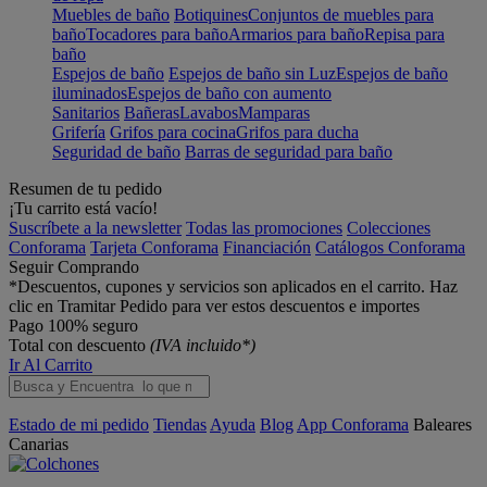
Muebles de baño
Botiquines
Conjuntos de muebles para
baño
Tocadores para baño
Armarios para baño
Repisa para
baño
Espejos de baño
Espejos de baño sin Luz
Espejos de baño
iluminados
Espejos de baño con aumento
Sanitarios
Bañeras
Lavabos
Mamparas
Grifería
Grifos para cocina
Grifos para ducha
Seguridad de baño
Barras de seguridad para baño
Resumen de tu pedido
¡Tu carrito está vacío!
Suscríbete a la newsletter
Todas las promociones
Colecciones
Conforama
Tarjeta Conforama
Financiación
Catálogos Conforama
Seguir Comprando
*Descuentos, cupones y servicios son aplicados en el carrito. Haz
clic en Tramitar Pedido para ver estos descuentos e importes
Pago 100% seguro
Total con descuento
(IVA incluido*)
Ir Al Carrito
Estado de mi pedido
Tiendas
Ayuda
Blog
App Conforama
Baleares
Canarias