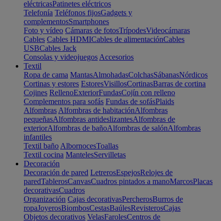
eléctricas
Patinetes eléctricos
Telefonía
Teléfonos fijos
Gadgets y
complementos
Smartphones
Foto y vídeo
Cámaras de fotos
Trípodes
Videocámaras
Cables
Cables HDMI
Cables de alimentación
Cables
USB
Cables Jack
Consolas y videojuegos
Accesorios
Textil
Ropa de cama
Mantas
Almohadas
Colchas
Sábanas
Nórdicos
Cortinas y estores
Estores
Visillos
Cortinas
Barras de cortina
Cojines
Relleno
Exterior
Fundas
Cojín con relleno
Complementos para sofás
Fundas de sofás
Plaids
Alfombras
Alfombras de habitación
Alfombras
pequeñas
Alfombras antideslizantes
Alfombras de
exterior
Alfombras de baño
Alfombras de salón
Alfombras
infantiles
Textil baño
Albornoces
Toallas
Textil cocina
Manteles
Servilletas
Decoración
Decoración de pared
Letreros
Espejos
Relojes de
pared
Tableros
Canvas
Cuadros pintados a mano
Marcos
Placas
decorativas
Cuadros
Organización
Cajas decorativas
Percheros
Burros de
ropa
Joyeros
Biombos
Cestas
Baúles
Revisteros
Cajas
Objetos decorativos
Velas
Faroles
Centros de