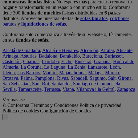
en nuestras tiendas física.
No esperes más para crear o renovar tu
hogar y transformarlo en un espacio con mucho estilo. Conforama
tiene 300
tiendas de muebles
físicas distribuidas en
6 países
distintos. Aproveche nuestras ofertas de
sofas baratos
,
colchones
baratos
y
liquidaciones de sofas
.
Conforama solo comercializa a través de su website o, físicamente,
en sus
tiendas de sofás
.
Alcalá de Guadaíra
,
Alcalá de Henares
,
Alcorcón
,
Alfafar
,
Alicante
,
Arinaga
,
Asturias
,
Badalona
,
Barakaldo
,
Barcelona
,
Burjassot
,
Castellón
,
Chafiras
,
Cordoba
,
Elche
,
Finestrat
,
Granada
,
Huércal de
Almería
,
La Coruña
,
La Laguna
,
La Zenia
,
Lanzarote
,
León
,
Lleida
,
Los Barrios
,
Madrid
,
Majadahonda
,
Málaga
,
Murcia
,
Orotava
,
Palma
,
Pamplona
,
Rivas
,
Sabadell
,
Sagunto
,
Salt, Girona
,
San Sebastian
,
Sant Boi
,
Santander
,
Santiago de Compostela
,
Sevilla
,
Tamaraceite
,
Terrassa
,
Viana
,
Vilanova i la Geltrú
,
Zaragoza
Ver más >>
© Conforama
Términos y Condiciones
Política de privacidad
Política de cookies
Configuración de Cookies