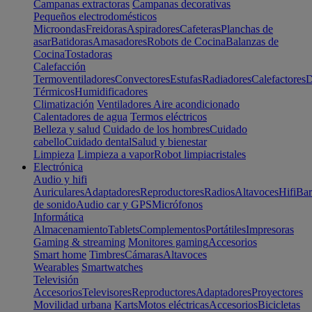
Campanas extractoras
Campanas decorativas
Pequeños electrodomésticos
Microondas
Freidoras
Aspiradores
Cafeteras
Planchas de
asar
Batidoras
Amasadores
Robots de Cocina
Balanzas de
Cocina
Tostadoras
Calefacción
Termoventiladores
Convectores
Estufas
Radiadores
Calefactores
D
Térmicos
Humidificadores
Climatización
Ventiladores
Aire acondicionado
Calentadores de agua
Termos eléctricos
Belleza y salud
Cuidado de los hombres
Cuidado
cabello
Cuidado dental
Salud y bienestar
Limpieza
Limpieza a vapor
Robot limpiacristales
Electrónica
Audio y hifi
Auriculares
Adaptadores
Reproductores
Radios
Altavoces
Hifi
Bar
de sonido
Audio car y GPS
Micrófonos
Informática
Almacenamiento
Tablets
Complementos
Portátiles
Impresoras
Gaming & streaming
Monitores gaming
Accesorios
Smart home
Timbres
Cámaras
Altavoces
Wearables
Smartwatches
Televisión
Accesorios
Televisores
Reproductores
Adaptadores
Proyectores
Movilidad urbana
Karts
Motos eléctricas
Accesorios
Bicicletas