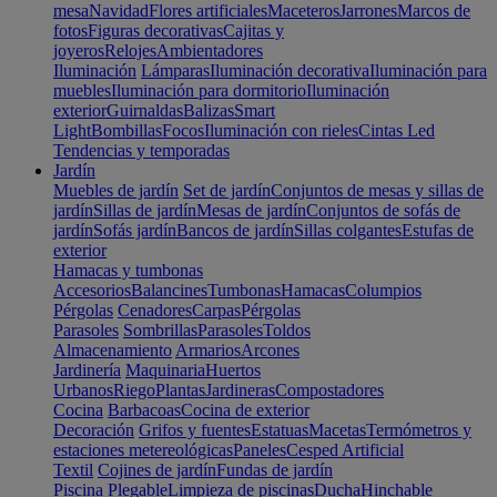
mesa
Navidad
Flores artificiales
Maceteros
Jarrones
Marcos de
fotos
Figuras decorativas
Cajitas y
joyeros
Relojes
Ambientadores
Iluminación
Lámparas
Iluminación decorativa
Iluminación para
muebles
Iluminación para dormitorio
Iluminación
exterior
Guirnaldas
Balizas
Smart
Light
Bombillas
Focos
Iluminación con rieles
Cintas Led
Tendencias y temporadas
Jardín
Muebles de jardín
Set de jardín
Conjuntos de mesas y sillas de
jardín
Sillas de jardín
Mesas de jardín
Conjuntos de sofás de
jardín
Sofás jardín
Bancos de jardín
Sillas colgantes
Estufas de
exterior
Hamacas y tumbonas
Accesorios
Balancines
Tumbonas
Hamacas
Columpios
Pérgolas
Cenadores
Carpas
Pérgolas
Parasoles
Sombrillas
Parasoles
Toldos
Almacenamiento
Armarios
Arcones
Jardinería
Maquinaria
Huertos
Urbanos
Riego
Plantas
Jardineras
Compostadores
Cocina
Barbacoas
Cocina de exterior
Decoración
Grifos y fuentes
Estatuas
Macetas
Termómetros y
estaciones metereológicas
Paneles
Cesped Artificial
Textil
Cojines de jardín
Fundas de jardín
Piscina
Plegable
Limpieza de piscinas
Ducha
Hinchable