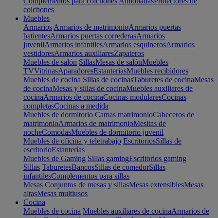
Complementos para colchones
Almohadas
Protectores de
colchones
Muebles
Armarios
Armarios de matrimonio
Armarios puertas
batientes
Armarios puertas correderas
Armarios
juvenil
Armarios infantiles
Armarios esquineros
Armarios
vestidores
Armarios auxiliares
Zapateros
Muebles de salón
Sillas
Mesas de salón
Muebles
TV
Vitrinas
Aparadores
Estanterias
Muebles recibidores
Muebles de cocina
Sillas de cocinas
Taburetes de cocina
Mesas
de cocina
Mesas y sillas de cocina
Muebles auxiliares de
cocina
Armarios de cocina
Cocinas modulares
Cocinas
completas
Cocinas a medida
Muebles de dormitorio
Camas matrimonio
Cabeceros de
matrimonio
Armarios de matrimonio
Mesitas de
noche
Comodas
Muebles de dormitorio juvenil
Muebles de oficina y teletrabajo
Escritorios
Sillas de
escritorio
Estanterías
Muebles de Gaming
Sillas gaming
Escritorios gaming
Sillas
Taburetes
Bancos
Sillas de comedor
Sillas
infantiles
Complementos para sillas
Mesas
Conjuntos de mesas y sillas
Mesas extensibles
Mesas
altas
Mesas multiusos
Cocina
Muebles de cocina
Muebles auxiliares de cocina
Armarios de