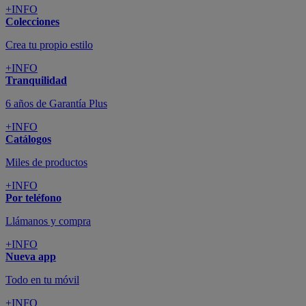
+INFO
Colecciones
Crea tu propio estilo
+INFO
Tranquilidad
6 años de Garantía Plus
+INFO
Catálogos
Miles de productos
+INFO
Por teléfono
Llámanos y compra
+INFO
Nueva app
Todo en tu móvil
+INFO