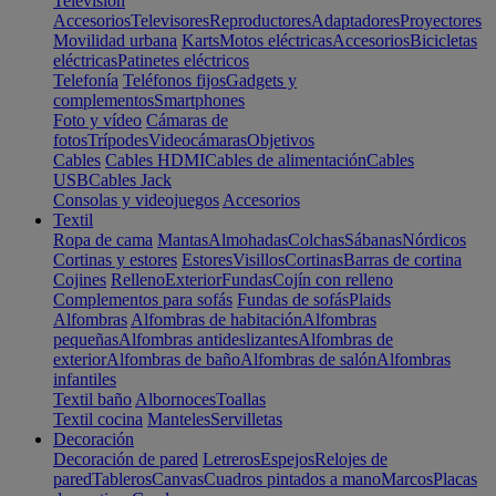
Televisión
Accesorios
Televisores
Reproductores
Adaptadores
Proyectores
Movilidad urbana
Karts
Motos eléctricas
Accesorios
Bicicletas
eléctricas
Patinetes eléctricos
Telefonía
Teléfonos fijos
Gadgets y
complementos
Smartphones
Foto y vídeo
Cámaras de
fotos
Trípodes
Videocámaras
Objetivos
Cables
Cables HDMI
Cables de alimentación
Cables
USB
Cables Jack
Consolas y videojuegos
Accesorios
Textil
Ropa de cama
Mantas
Almohadas
Colchas
Sábanas
Nórdicos
Cortinas y estores
Estores
Visillos
Cortinas
Barras de cortina
Cojines
Relleno
Exterior
Fundas
Cojín con relleno
Complementos para sofás
Fundas de sofás
Plaids
Alfombras
Alfombras de habitación
Alfombras
pequeñas
Alfombras antideslizantes
Alfombras de
exterior
Alfombras de baño
Alfombras de salón
Alfombras
infantiles
Textil baño
Albornoces
Toallas
Textil cocina
Manteles
Servilletas
Decoración
Decoración de pared
Letreros
Espejos
Relojes de
pared
Tableros
Canvas
Cuadros pintados a mano
Marcos
Placas