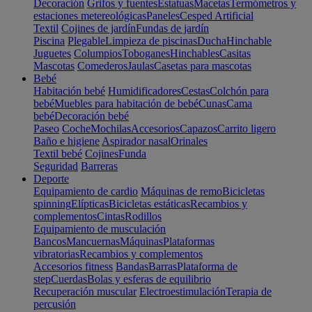
Decoración
Grifos y fuentes
Estatuas
Macetas
Termómetros y
estaciones metereológicas
Paneles
Cesped Artificial
Textil
Cojines de jardín
Fundas de jardín
Piscina
Plegable
Limpieza de piscinas
Ducha
Hinchable
Juguetes
Columpios
Toboganes
Hinchables
Casitas
Mascotas
Comederos
Jaulas
Casetas para mascotas
Bebé
Habitación bebé
Humidificadores
Cestas
Colchón para
bebé
Muebles para habitación de bebé
Cunas
Cama
bebé
Decoración bebé
Paseo
Coche
Mochilas
Accesorios
Capazos
Carrito ligero
Baño e higiene
Aspirador nasal
Orinales
Textil bebé
Cojines
Funda
Seguridad
Barreras
Deporte
Equipamiento de cardio
Máquinas de remo
Bicicletas
spinning
Elípticas
Bicicletas estáticas
Recambios y
complementos
Cintas
Rodillos
Equipamiento de musculación
Bancos
Mancuernas
Máquinas
Plataformas
vibratorias
Recambios y complementos
Accesorios fitness
Bandas
Barras
Plataforma de
step
Cuerdas
Bolas y esferas de equilibrio
Recuperación muscular
Electroestimulación
Terapia de
percusión