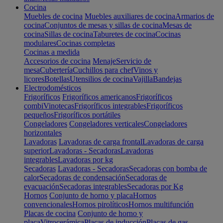
Cocina
Muebles de cocina
Muebles auxiliares de cocina
Armarios de
cocina
Conjuntos de mesas y sillas de cocina
Mesas de
cocina
Sillas de cocina
Taburetes de cocina
Cocinas
modulares
Cocinas completas
Cocinas a medida
Accesorios de cocina
Menaje
Servicio de
mesa
Cubertería
Cuchillos para chef
Vinos y
licores
Botellas
Utensilios de cocina
Vajilla
Bandejas
Electrodomésticos
Frigoríficos
Frigoríficos americanos
Frigoríficos
combi
Vinotecas
Frigoríficos integrables
Frigoríficos
pequeños
Frigoríficos portátiles
Congeladores
Congeladores verticales
Congeladores
horizontales
Lavadoras
Lavadoras de carga frontal
Lavadoras de carga
superior
Lavadoras - Secadoras
Lavadoras
integrables
Lavadoras por kg
Secadoras
Lavadoras - Secadoras
Secadoras con bomba de
calor
Secadoras de condensación
Secadoras de
evacuación
Secadoras integrables
Secadoras por Kg
Hornos
Conjunto de horno y placa
Hornos
convencionales
Hornos pirolíticos
Hornos multifunción
Placas de cocina
Conjunto de horno y
placa
Vitrocerámica
Placas de inducción
Placas de gas