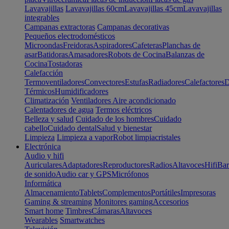
Lavavajillas
Lavavajillas 60cm
Lavavajillas 45cm
Lavavajillas
integrables
Campanas extractoras
Campanas decorativas
Pequeños electrodomésticos
Microondas
Freidoras
Aspiradores
Cafeteras
Planchas de
asar
Batidoras
Amasadores
Robots de Cocina
Balanzas de
Cocina
Tostadoras
Calefacción
Termoventiladores
Convectores
Estufas
Radiadores
Calefactores
D
Térmicos
Humidificadores
Climatización
Ventiladores
Aire acondicionado
Calentadores de agua
Termos eléctricos
Belleza y salud
Cuidado de los hombres
Cuidado
cabello
Cuidado dental
Salud y bienestar
Limpieza
Limpieza a vapor
Robot limpiacristales
Electrónica
Audio y hifi
Auriculares
Adaptadores
Reproductores
Radios
Altavoces
Hifi
Bar
de sonido
Audio car y GPS
Micrófonos
Informática
Almacenamiento
Tablets
Complementos
Portátiles
Impresoras
Gaming & streaming
Monitores gaming
Accesorios
Smart home
Timbres
Cámaras
Altavoces
Wearables
Smartwatches