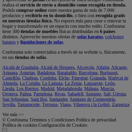
realiza el
servicio de envío a domicilio como recogida en tienda.
Podrás
comprar online
entre nuestra gama de más de 7.000
productos y
recibirlo en tu domicilio
, o bien con
recogida gratis
en nuestras tiendas física.
No esperes más para crear o renovar tu
hogar y transformarlo en un espacio con mucho estilo. Conforama
tiene 300
tiendas de muebles
físicas distribuidas en
6 países
distintos. Aproveche nuestras ofertas de
sofas baratos
,
colchones
baratos
y
liquidaciones de sofas
.
Conforama solo comercializa a través de su website o, físicamente,
en sus
tiendas de sofás
.
Alcalá de Guadaíra
,
Alcalá de Henares
,
Alcorcón
,
Alfafar
,
Alicante
,
Arinaga
,
Asturias
,
Badalona
,
Barakaldo
,
Barcelona
,
Burjassot
,
Castellón
,
Chafiras
,
Cordoba
,
Elche
,
Finestrat
,
Granada
,
Huércal de
Almería
,
La Coruña
,
La Laguna
,
La Zenia
,
Lanzarote
,
León
,
Lleida
,
Los Barrios
,
Madrid
,
Majadahonda
,
Málaga
,
Murcia
,
Orotava
,
Palma
,
Pamplona
,
Rivas
,
Sabadell
,
Sagunto
,
Salt, Girona
,
San Sebastian
,
Sant Boi
,
Santander
,
Santiago de Compostela
,
Sevilla
,
Tamaraceite
,
Terrassa
,
Viana
,
Vilanova i la Geltrú
,
Zaragoza
Ver más >>
© Conforama
Términos y Condiciones
Política de privacidad
Política de cookies
Configuración de Cookies