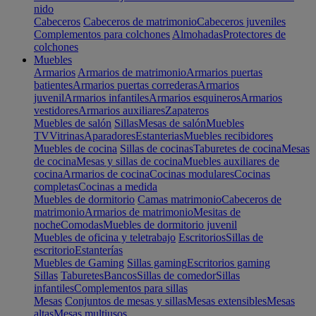
nido
Cabeceros
Cabeceros de matrimonio
Cabeceros juveniles
Complementos para colchones
Almohadas
Protectores de
colchones
Muebles
Armarios
Armarios de matrimonio
Armarios puertas
batientes
Armarios puertas correderas
Armarios
juvenil
Armarios infantiles
Armarios esquineros
Armarios
vestidores
Armarios auxiliares
Zapateros
Muebles de salón
Sillas
Mesas de salón
Muebles
TV
Vitrinas
Aparadores
Estanterias
Muebles recibidores
Muebles de cocina
Sillas de cocinas
Taburetes de cocina
Mesas
de cocina
Mesas y sillas de cocina
Muebles auxiliares de
cocina
Armarios de cocina
Cocinas modulares
Cocinas
completas
Cocinas a medida
Muebles de dormitorio
Camas matrimonio
Cabeceros de
matrimonio
Armarios de matrimonio
Mesitas de
noche
Comodas
Muebles de dormitorio juvenil
Muebles de oficina y teletrabajo
Escritorios
Sillas de
escritorio
Estanterías
Muebles de Gaming
Sillas gaming
Escritorios gaming
Sillas
Taburetes
Bancos
Sillas de comedor
Sillas
infantiles
Complementos para sillas
Mesas
Conjuntos de mesas y sillas
Mesas extensibles
Mesas
altas
Mesas multiusos