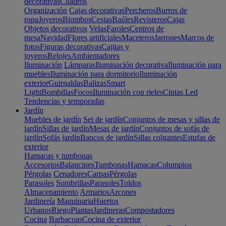
decorativas
Cuadros
Organización
Cajas decorativas
Percheros
Burros de
ropa
Joyeros
Biombos
Cestas
Baúles
Revisteros
Cajas
Objetos decorativos
Velas
Faroles
Centros de
mesa
Navidad
Flores artificiales
Maceteros
Jarrones
Marcos de
fotos
Figuras decorativas
Cajitas y
joyeros
Relojes
Ambientadores
Iluminación
Lámparas
Iluminación decorativa
Iluminación para
muebles
Iluminación para dormitorio
Iluminación
exterior
Guirnaldas
Balizas
Smart
Light
Bombillas
Focos
Iluminación con rieles
Cintas Led
Tendencias y temporadas
Jardín
Muebles de jardín
Set de jardín
Conjuntos de mesas y sillas de
jardín
Sillas de jardín
Mesas de jardín
Conjuntos de sofás de
jardín
Sofás jardín
Bancos de jardín
Sillas colgantes
Estufas de
exterior
Hamacas y tumbonas
Accesorios
Balancines
Tumbonas
Hamacas
Columpios
Pérgolas
Cenadores
Carpas
Pérgolas
Parasoles
Sombrillas
Parasoles
Toldos
Almacenamiento
Armarios
Arcones
Jardinería
Maquinaria
Huertos
Urbanos
Riego
Plantas
Jardineras
Compostadores
Cocina
Barbacoas
Cocina de exterior