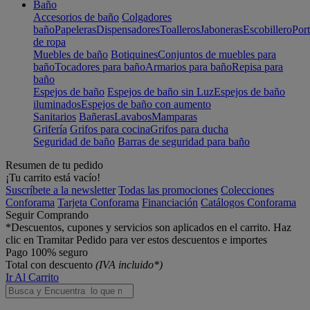
Baño
Accesorios de baño
Colgadores
baño
Papeleras
Dispensadores
Toalleros
Jaboneras
Escobillero
Port
de ropa
Muebles de baño
Botiquines
Conjuntos de muebles para
baño
Tocadores para baño
Armarios para baño
Repisa para
baño
Espejos de baño
Espejos de baño sin Luz
Espejos de baño
iluminados
Espejos de baño con aumento
Sanitarios
Bañeras
Lavabos
Mamparas
Grifería
Grifos para cocina
Grifos para ducha
Seguridad de baño
Barras de seguridad para baño
Resumen de tu pedido
¡Tu carrito está vacío!
Suscríbete a la newsletter
Todas las promociones
Colecciones
Conforama
Tarjeta Conforama
Financiación
Catálogos Conforama
Seguir Comprando
*Descuentos, cupones y servicios son aplicados en el carrito. Haz
clic en Tramitar Pedido para ver estos descuentos e importes
Pago 100% seguro
Total con descuento
(IVA incluido*)
Ir Al Carrito