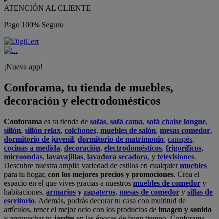
ATENCIÓN AL CLIENTE
Pago 100% Seguro
¡Nueva app!
Conforama, tu tienda de muebles,
decoración y electrodomésticos
Conforama
es tu tienda de
sofás
,
sofá cama
,
sofá chaise longue
,
sillón
,
sillón relax
,
colchones
,
muebles de salón
,
mesas comedor
,
dormitorio de juvenil
,
dormitorio de matrimonio
,
canapés
,
cocinas a medida
,
decoración
,
electrodomésticos
,
frigoríficos
,
microondas
,
lavavajillas
,
lavadora secadora
, y
televisiones
.
Descubre nuestra amplia variedad de estilos en cualquier
muebles
para tu hogar,
con los mejores precios y promociones
. Crea el
espacio en el que vives gracias a nuestros
muebles de comedor
y
habitaciones,
armarios
y
zapateros
,
mesas de comedor
y
sillas de
escritorio
. Además, podrás decorar tu casa con multitud de
artículos, tener el mejor ocio con los productos de
imagen y sonido
y aprovechar tu
jardín
en las épocas de buen tiempo. Conforama