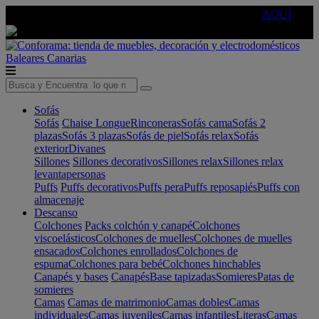
🔵Cambia tu electro con
-10% EXTRA
de descuento ☑️
AQUÍ
Baleares
Canarias
Sofás
Sofás
Chaise Longue
Rinconeras
Sofás cama
Sofás 2
plazas
Sofás 3 plazas
Sofás de piel
Sofás relax
Sofás
exterior
Divanes
Sillones
Sillones decorativos
Sillones relax
Sillones relax
levantapersonas
Puffs
Puffs decorativos
Puffs pera
Puffs reposapiés
Puffs con
almacenaje
Descanso
Colchones
Packs colchón y canapé
Colchones
viscoelásticos
Colchones de muelles
Colchones de muelles
ensacados
Colchones enrollados
Colchones de
espuma
Colchones para bebé
Colchones hinchables
Canapés y bases
Canapés
Base tapizadas
Somieres
Patas de
somieres
Camas
Camas de matrimonio
Camas dobles
Camas
individuales
Camas juveniles
Camas infantiles
Literas
Camas