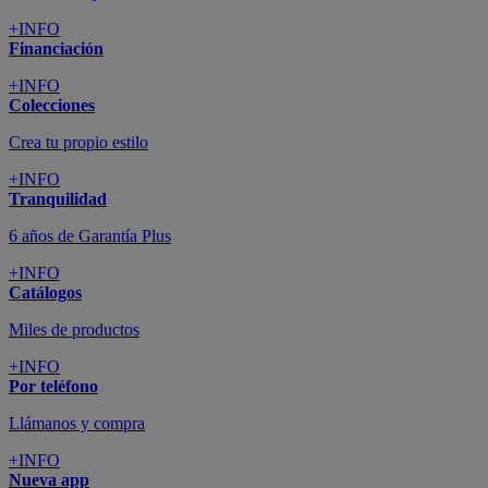
+INFO
Financiación
+INFO
Colecciones
Crea tu propio estilo
+INFO
Tranquilidad
6 años de Garantía Plus
+INFO
Catálogos
Miles de productos
+INFO
Por teléfono
Llámanos y compra
+INFO
Nueva app