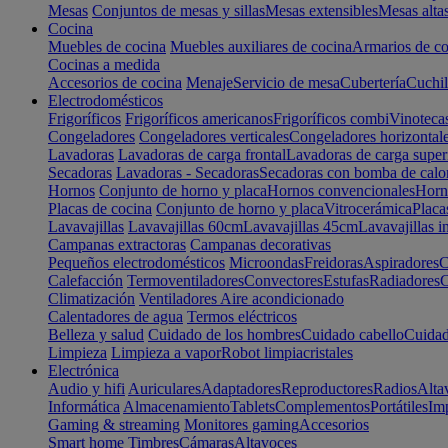
Mesas
Conjuntos de mesas y sillas
Mesas extensibles
Mesas alta
Cocina
Muebles de cocina
Muebles auxiliares de cocina
Armarios de co
Cocinas a medida
Accesorios de cocina
Menaje
Servicio de mesa
Cubertería
Cuchil
Electrodomésticos
Frigoríficos
Frigoríficos americanos
Frigoríficos combi
Vinoteca
Congeladores
Congeladores verticales
Congeladores horizontal
Lavadoras
Lavadoras de carga frontal
Lavadoras de carga super
Secadoras
Lavadoras - Secadoras
Secadoras con bomba de calo
Hornos
Conjunto de horno y placa
Hornos convencionales
Horno
Placas de cocina
Conjunto de horno y placa
Vitrocerámica
Placa
Lavavajillas
Lavavajillas 60cm
Lavavajillas 45cm
Lavavajillas i
Campanas extractoras
Campanas decorativas
Pequeños electrodomésticos
Microondas
Freidoras
Aspiradores
C
Calefacción
Termoventiladores
Convectores
Estufas
Radiadores
C
Climatización
Ventiladores
Aire acondicionado
Calentadores de agua
Termos eléctricos
Belleza y salud
Cuidado de los hombres
Cuidado cabello
Cuidad
Limpieza
Limpieza a vapor
Robot limpiacristales
Electrónica
Audio y hifi
Auriculares
Adaptadores
Reproductores
Radios
Alta
Informática
Almacenamiento
Tablets
Complementos
Portátiles
Im
Gaming & streaming
Monitores gaming
Accesorios
Smart home
Timbres
Cámaras
Altavoces