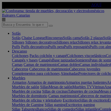
🔵Cambia tu electro con
-10% EXTRA
de descuento ☑️
AQUÍ
Baleares
Canarias
Sofás
Sofás
Chaise Longue
Rinconeras
Sofás cama
Sofás 2 plazas
Sofá
Sillones
Sillones decorativos
Sillones relax
Sillones relax levant
Puffs
Puffs decorativos
Puffs pera
Puffs reposapiés
Puffs con al
Descanso
Colchones
Packs colchón y canapé
Colchones viscoelásticos
Col
Canapés y bases
Canapés
Base tapizadas
Somieres
Patas de somi
Camas
Camas de matrimonio
Camas dobles
Camas individuales
Cabeceros
Cabeceros de matrimonio
Cabeceros juveniles
Complementos para colchones
Almohadas
Protectores de colch
Muebles
Armarios
Armarios de matrimonio
Armarios puertas batientes
Ar
Muebles de salón
Sillas
Mesas de salón
Muebles TV
Vitrinas
Apa
Muebles de cocina
Sillas de cocinas
Taburetes de cocina
Mesas d
Muebles de dormitorio
Camas matrimonio
Cabeceros de matrim
Muebles de oficina y teletrabajo
Escritorios
Sillas de escritorio
Es
Muebles de Gaming
Sillas gaming
Escritorios gaming
Sillas
Taburetes
Bancos
Sillas de comedor
Sillas infantiles
Complem