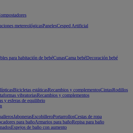
ompostadores
aciones metereológicas
Paneles
Cesped Artificial
les para habitación de bebé
Cunas
Cama bebé
Decoración bebé
lípticas
Bicicletas estáticas
Recambios y complementos
Cintas
Rodillos
taformas vibratorias
Recambios y complementos
s y esferas de equilibrio
ón
alleros
Jaboneras
Escobillero
Portarrollos
Cestas de ropa
cadores para baño
Armarios para baño
Repisa para baño
inados
Espejos de baño con aumento