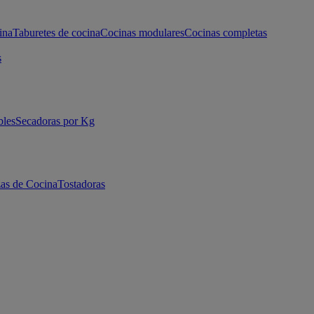
ina
Taburetes de cocina
Cocinas modulares
Cocinas completas
s
bles
Secadoras por Kg
as de Cocina
Tostadoras