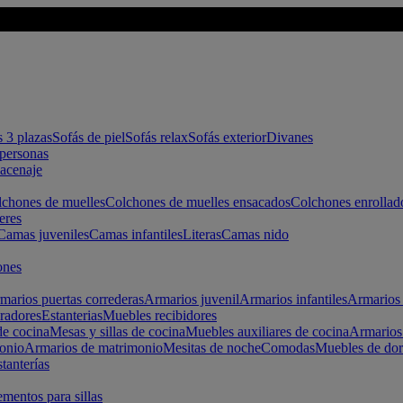
s 3 plazas
Sofás de piel
Sofás relax
Sofás exterior
Divanes
apersonas
macenaje
chones de muelles
Colchones de muelles ensacados
Colchones enrollad
eres
Camas juveniles
Camas infantiles
Literas
Camas nido
ones
marios puertas correderas
Armarios juvenil
Armarios infantiles
Armarios 
radores
Estanterias
Muebles recibidores
e cocina
Mesas y sillas de cocina
Muebles auxiliares de cocina
Armarios
onio
Armarios de matrimonio
Mesitas de noche
Comodas
Muebles de dor
tanterías
entos para sillas