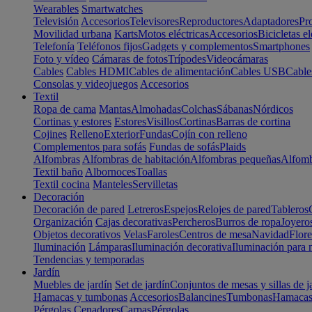
Wearables
Smartwatches
Televisión
Accesorios
Televisores
Reproductores
Adaptadores
Pr
Movilidad urbana
Karts
Motos eléctricas
Accesorios
Bicicletas el
Telefonía
Teléfonos fijos
Gadgets y complementos
Smartphones
Foto y vídeo
Cámaras de fotos
Trípodes
Videocámaras
Cables
Cables HDMI
Cables de alimentación
Cables USB
Cable
Consolas y videojuegos
Accesorios
Textil
Ropa de cama
Mantas
Almohadas
Colchas
Sábanas
Nórdicos
Cortinas y estores
Estores
Visillos
Cortinas
Barras de cortina
Cojines
Relleno
Exterior
Fundas
Cojín con relleno
Complementos para sofás
Fundas de sofás
Plaids
Alfombras
Alfombras de habitación
Alfombras pequeñas
Alfomb
Textil baño
Albornoces
Toallas
Textil cocina
Manteles
Servilletas
Decoración
Decoración de pared
Letreros
Espejos
Relojes de pared
Tableros
Organización
Cajas decorativas
Percheros
Burros de ropa
Joyero
Objetos decorativos
Velas
Faroles
Centros de mesa
Navidad
Flore
Iluminación
Lámparas
Iluminación decorativa
Iluminación para 
Tendencias y temporadas
Jardín
Muebles de jardín
Set de jardín
Conjuntos de mesas y sillas de j
Hamacas y tumbonas
Accesorios
Balancines
Tumbonas
Hamaca
Pérgolas
Cenadores
Carpas
Pérgolas