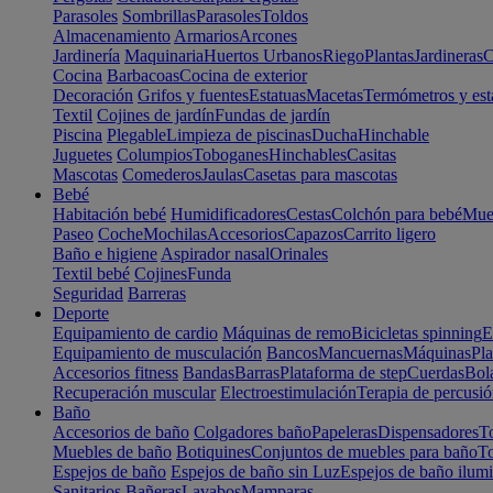
Parasoles
Sombrillas
Parasoles
Toldos
Almacenamiento
Armarios
Arcones
Jardinería
Maquinaria
Huertos Urbanos
Riego
Plantas
Jardineras
C
Cocina
Barbacoas
Cocina de exterior
Decoración
Grifos y fuentes
Estatuas
Macetas
Termómetros y est
Textil
Cojines de jardín
Fundas de jardín
Piscina
Plegable
Limpieza de piscinas
Ducha
Hinchable
Juguetes
Columpios
Toboganes
Hinchables
Casitas
Mascotas
Comederos
Jaulas
Casetas para mascotas
Bebé
Habitación bebé
Humidificadores
Cestas
Colchón para bebé
Mueb
Paseo
Coche
Mochilas
Accesorios
Capazos
Carrito ligero
Baño e higiene
Aspirador nasal
Orinales
Textil bebé
Cojines
Funda
Seguridad
Barreras
Deporte
Equipamiento de cardio
Máquinas de remo
Bicicletas spinning
E
Equipamiento de musculación
Bancos
Mancuernas
Máquinas
Pla
Accesorios fitness
Bandas
Barras
Plataforma de step
Cuerdas
Bola
Recuperación muscular
Electroestimulación
Terapia de percusi
Baño
Accesorios de baño
Colgadores baño
Papeleras
Dispensadores
To
Muebles de baño
Botiquines
Conjuntos de muebles para baño
To
Espejos de baño
Espejos de baño sin Luz
Espejos de baño ilum
Sanitarios
Bañeras
Lavabos
Mamparas