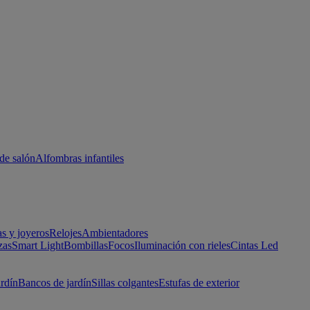
de salón
Alfombras infantiles
as y joyeros
Relojes
Ambientadores
zas
Smart Light
Bombillas
Focos
Iluminación con rieles
Cintas Led
ardín
Bancos de jardín
Sillas colgantes
Estufas de exterior