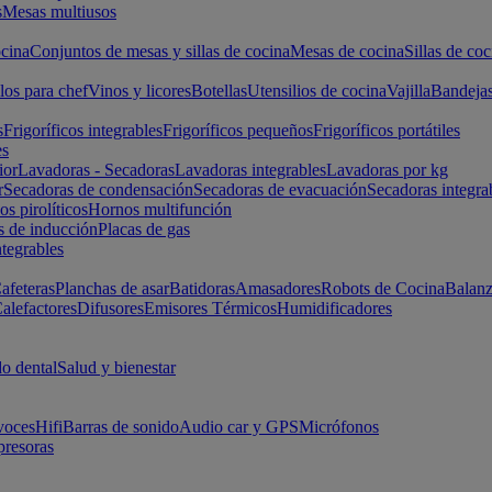
s
Mesas multiusos
cina
Conjuntos de mesas y sillas de cocina
Mesas de cocina
Sillas de coc
los para chef
Vinos y licores
Botellas
Utensilios de cocina
Vajilla
Bandeja
s
Frigoríficos integrables
Frigoríficos pequeños
Frigoríficos portátiles
es
ior
Lavadoras - Secadoras
Lavadoras integrables
Lavadoras por kg
r
Secadoras de condensación
Secadoras de evacuación
Secadoras integra
s pirolíticos
Hornos multifunción
s de inducción
Placas de gas
ntegrables
afeteras
Planchas de asar
Batidoras
Amasadores
Robots de Cocina
Balanz
alefactores
Difusores
Emisores Térmicos
Humidificadores
o dental
Salud y bienestar
voces
Hifi
Barras de sonido
Audio car y GPS
Micrófonos
presoras