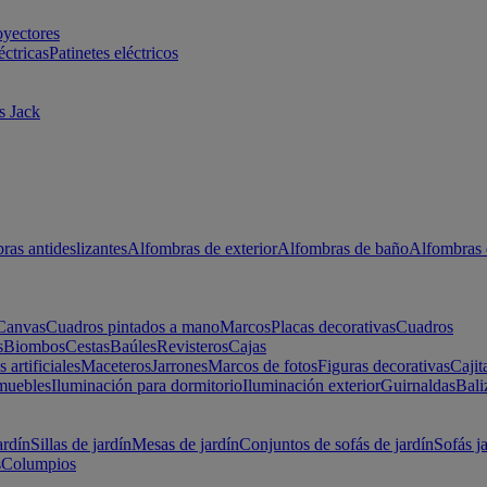
oyectores
éctricas
Patinetes eléctricos
s Jack
ras antideslizantes
Alfombras de exterior
Alfombras de baño
Alfombras 
Canvas
Cuadros pintados a mano
Marcos
Placas decorativas
Cuadros
s
Biombos
Cestas
Baúles
Revisteros
Cajas
s artificiales
Maceteros
Jarrones
Marcos de fotos
Figuras decorativas
Cajit
muebles
Iluminación para dormitorio
Iluminación exterior
Guirnaldas
Bali
ardín
Sillas de jardín
Mesas de jardín
Conjuntos de sofás de jardín
Sofás j
s
Columpios