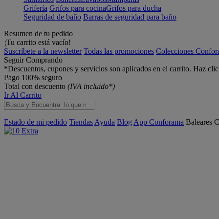
Grifería
Grifos para cocina
Grifos para ducha
Seguridad de baño
Barras de seguridad para baño
Resumen de tu pedido
¡Tu carrito está vacío!
Suscríbete a la newsletter
Todas las promociones
Colecciones Confo
Seguir Comprando
*Descuentos, cupones y servicios son aplicados en el carrito. Haz cli
Pago 100% seguro
Total con descuento
(IVA incluido*)
Ir Al Carrito
Estado de mi pedido
Tiendas
Ayuda
Blog
App Conforama
Baleares
C