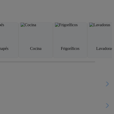
napés
Cocina
Frigoríficos
Lavadoras