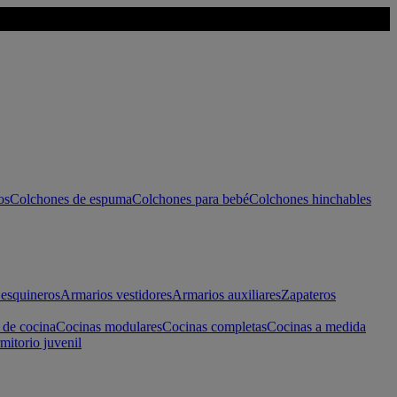
os
Colchones de espuma
Colchones para bebé
Colchones hinchables
esquineros
Armarios vestidores
Armarios auxiliares
Zapateros
 de cocina
Cocinas modulares
Cocinas completas
Cocinas a medida
mitorio juvenil