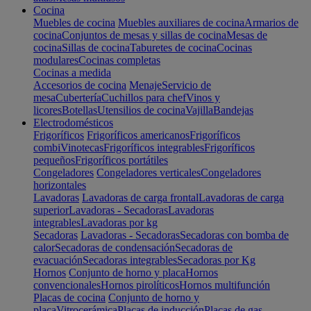
Cocina
Muebles de cocina
Muebles auxiliares de cocina
Armarios de
cocina
Conjuntos de mesas y sillas de cocina
Mesas de
cocina
Sillas de cocina
Taburetes de cocina
Cocinas
modulares
Cocinas completas
Cocinas a medida
Accesorios de cocina
Menaje
Servicio de
mesa
Cubertería
Cuchillos para chef
Vinos y
licores
Botellas
Utensilios de cocina
Vajilla
Bandejas
Electrodomésticos
Frigoríficos
Frigoríficos americanos
Frigoríficos
combi
Vinotecas
Frigoríficos integrables
Frigoríficos
pequeños
Frigoríficos portátiles
Congeladores
Congeladores verticales
Congeladores
horizontales
Lavadoras
Lavadoras de carga frontal
Lavadoras de carga
superior
Lavadoras - Secadoras
Lavadoras
integrables
Lavadoras por kg
Secadoras
Lavadoras - Secadoras
Secadoras con bomba de
calor
Secadoras de condensación
Secadoras de
evacuación
Secadoras integrables
Secadoras por Kg
Hornos
Conjunto de horno y placa
Hornos
convencionales
Hornos pirolíticos
Hornos multifunción
Placas de cocina
Conjunto de horno y
placa
Vitrocerámica
Placas de inducción
Placas de gas