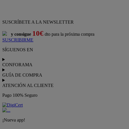
ATENCIÓN AL CLIENTE
Pago 100% Seguro
¡Nueva app!
Conforama, tu tienda de muebles,
decoración y electrodomésticos
Conforama
es tu tienda de
sofás
,
sofá cama
,
sofá chaise longue
,
sillón
,
sillón relax
,
colchones
,
muebles de salón
,
mesas comedor
,
dormitorio de juvenil
,
dormitorio de matrimonio
,
canapés
,
cocinas a medida
,
decoración
,
electrodomésticos
,
frigoríficos
,
microondas
,
lavavajillas
,
lavadora secadora
, y
televisiones
.
Descubre nuestra amplia variedad de estilos en cualquier
muebles
para tu hogar,
con los mejores precios y promociones
. Crea el
espacio en el que vives gracias a nuestros
muebles de comedor
y
habitaciones,
armarios
y
zapateros
,
mesas de comedor
y
sillas de
escritorio
. Además, podrás decorar tu casa con multitud de
artículos, tener el mejor ocio con los productos de
imagen y sonido
y aprovechar tu
jardín
en las épocas de buen tiempo. Conforama