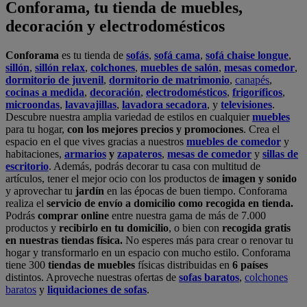
realiza el
servicio de envío a domicilio como recogida en tienda.
Podrás
comprar online
entre nuestra gama de más de 7.000
productos y
recibirlo en tu domicilio
, o bien con
recogida gratis
en nuestras tiendas física.
No esperes más para crear o renovar tu
hogar y transformarlo en un espacio con mucho estilo. Conforama
tiene 300
tiendas de muebles
físicas distribuidas en
6 países
distintos. Aproveche nuestras ofertas de
sofas baratos
,
colchones
baratos
y
liquidaciones de sofas
.
Conforama solo comercializa a través de su website o, físicamente,
en sus
tiendas de sofás
.
Alcalá de Guadaíra
,
Alcalá de Henares
,
Alcorcón
,
Alfafar
,
Alicante
,
Arinaga
,
Asturias
,
Badalona
,
Barakaldo
,
Barcelona
,
Burjassot
,
Castellón
,
Chafiras
,
Cordoba
,
Elche
,
Finestrat
,
Granada
,
Huércal de
Almería
,
La Coruña
,
La Laguna
,
La Zenia
,
Lanzarote
,
León
,
Lleida
,
Los Barrios
,
Madrid
,
Majadahonda
,
Málaga
,
Murcia
,
Orotava
,
Palma
,
Pamplona
,
Rivas
,
Sabadell
,
Sagunto
,
Salt, Girona
,
San Sebastian
,
Sant Boi
,
Santander
,
Santiago de Compostela
,
Sevilla
,
Tamaraceite
,
Terrassa
,
Viana
,
Vilanova i la Geltrú
,
Zaragoza
Ver más >>
© Conforama
Términos y Condiciones
Política de privacidad
Política de cookies
Configuración de Cookies