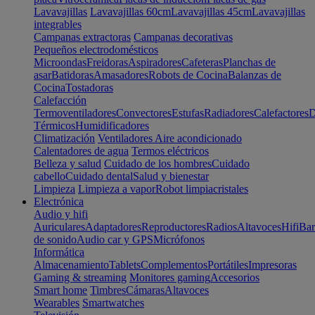
Lavavajillas
Lavavajillas 60cm
Lavavajillas 45cm
Lavavajillas
integrables
Campanas extractoras
Campanas decorativas
Pequeños electrodomésticos
Microondas
Freidoras
Aspiradores
Cafeteras
Planchas de
asar
Batidoras
Amasadores
Robots de Cocina
Balanzas de
Cocina
Tostadoras
Calefacción
Termoventiladores
Convectores
Estufas
Radiadores
Calefactores
D
Térmicos
Humidificadores
Climatización
Ventiladores
Aire acondicionado
Calentadores de agua
Termos eléctricos
Belleza y salud
Cuidado de los hombres
Cuidado
cabello
Cuidado dental
Salud y bienestar
Limpieza
Limpieza a vapor
Robot limpiacristales
Electrónica
Audio y hifi
Auriculares
Adaptadores
Reproductores
Radios
Altavoces
Hifi
Bar
de sonido
Audio car y GPS
Micrófonos
Informática
Almacenamiento
Tablets
Complementos
Portátiles
Impresoras
Gaming & streaming
Monitores gaming
Accesorios
Smart home
Timbres
Cámaras
Altavoces
Wearables
Smartwatches