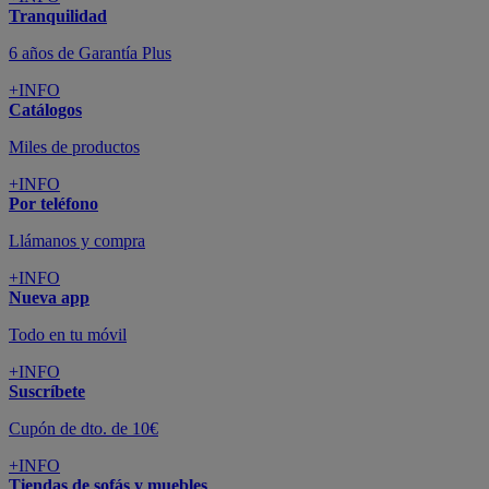
Todo en tu móvil
+INFO
Suscríbete
Cupón de dto. de 10€
+INFO
Tiendas de sofás y muebles
¡Encuentra la tuya!
+INFO
Tu cuenta
Promociones exclusivas
+INFO
El blog
Busca tu inspiración
+INFO
Grandes marcas de muebles, sofás,