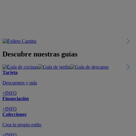
+INFO
Financiación
+INFO
Colecciones
Crea tu propio estilo
+INFO
Tranquilidad
6 años de Garantía Plus
+INFO
Catálogos
Miles de productos
+INFO
Por teléfono
Llámanos y compra
+INFO
Nueva app