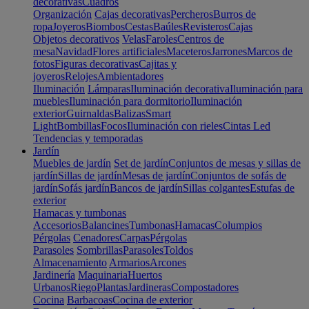
decorativas
Cuadros
Organización
Cajas decorativas
Percheros
Burros de
ropa
Joyeros
Biombos
Cestas
Baúles
Revisteros
Cajas
Objetos decorativos
Velas
Faroles
Centros de
mesa
Navidad
Flores artificiales
Maceteros
Jarrones
Marcos de
fotos
Figuras decorativas
Cajitas y
joyeros
Relojes
Ambientadores
Iluminación
Lámparas
Iluminación decorativa
Iluminación para
muebles
Iluminación para dormitorio
Iluminación
exterior
Guirnaldas
Balizas
Smart
Light
Bombillas
Focos
Iluminación con rieles
Cintas Led
Tendencias y temporadas
Jardín
Muebles de jardín
Set de jardín
Conjuntos de mesas y sillas de
jardín
Sillas de jardín
Mesas de jardín
Conjuntos de sofás de
jardín
Sofás jardín
Bancos de jardín
Sillas colgantes
Estufas de
exterior
Hamacas y tumbonas
Accesorios
Balancines
Tumbonas
Hamacas
Columpios
Pérgolas
Cenadores
Carpas
Pérgolas
Parasoles
Sombrillas
Parasoles
Toldos
Almacenamiento
Armarios
Arcones
Jardinería
Maquinaria
Huertos
Urbanos
Riego
Plantas
Jardineras
Compostadores
Cocina
Barbacoas
Cocina de exterior