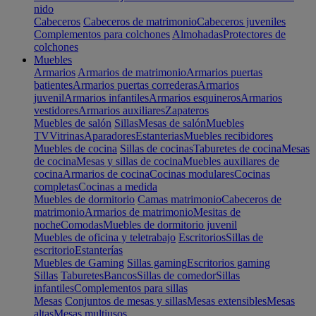
nido
Cabeceros
Cabeceros de matrimonio
Cabeceros juveniles
Complementos para colchones
Almohadas
Protectores de
colchones
Muebles
Armarios
Armarios de matrimonio
Armarios puertas
batientes
Armarios puertas correderas
Armarios
juvenil
Armarios infantiles
Armarios esquineros
Armarios
vestidores
Armarios auxiliares
Zapateros
Muebles de salón
Sillas
Mesas de salón
Muebles
TV
Vitrinas
Aparadores
Estanterias
Muebles recibidores
Muebles de cocina
Sillas de cocinas
Taburetes de cocina
Mesas
de cocina
Mesas y sillas de cocina
Muebles auxiliares de
cocina
Armarios de cocina
Cocinas modulares
Cocinas
completas
Cocinas a medida
Muebles de dormitorio
Camas matrimonio
Cabeceros de
matrimonio
Armarios de matrimonio
Mesitas de
noche
Comodas
Muebles de dormitorio juvenil
Muebles de oficina y teletrabajo
Escritorios
Sillas de
escritorio
Estanterías
Muebles de Gaming
Sillas gaming
Escritorios gaming
Sillas
Taburetes
Bancos
Sillas de comedor
Sillas
infantiles
Complementos para sillas
Mesas
Conjuntos de mesas y sillas
Mesas extensibles
Mesas
altas
Mesas multiusos