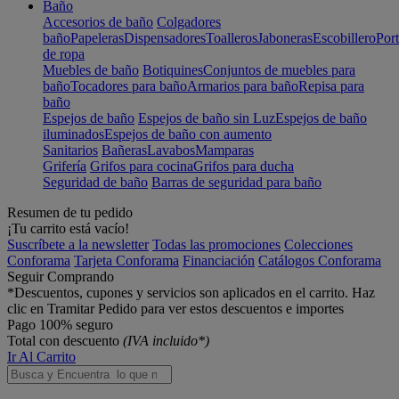
Baño
Accesorios de baño
Colgadores
baño
Papeleras
Dispensadores
Toalleros
Jaboneras
Escobillero
Port
de ropa
Muebles de baño
Botiquines
Conjuntos de muebles para
baño
Tocadores para baño
Armarios para baño
Repisa para
baño
Espejos de baño
Espejos de baño sin Luz
Espejos de baño
iluminados
Espejos de baño con aumento
Sanitarios
Bañeras
Lavabos
Mamparas
Grifería
Grifos para cocina
Grifos para ducha
Seguridad de baño
Barras de seguridad para baño
Resumen de tu pedido
¡Tu carrito está vacío!
Suscríbete a la newsletter
Todas las promociones
Colecciones
Conforama
Tarjeta Conforama
Financiación
Catálogos Conforama
Seguir Comprando
*Descuentos, cupones y servicios son aplicados en el carrito. Haz
clic en Tramitar Pedido para ver estos descuentos e importes
Pago 100% seguro
Total con descuento
(IVA incluido*)
Ir Al Carrito