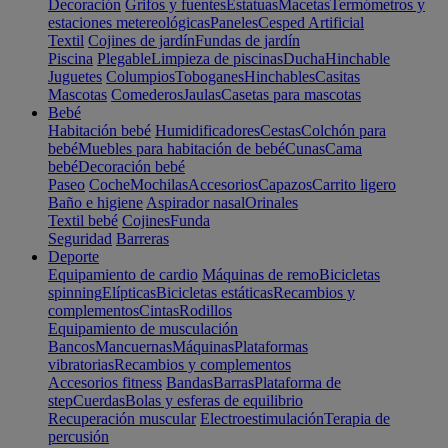
Decoración
Grifos y fuentes
Estatuas
Macetas
Termómetros y
estaciones metereológicas
Paneles
Cesped Artificial
Textil
Cojines de jardín
Fundas de jardín
Piscina
Plegable
Limpieza de piscinas
Ducha
Hinchable
Juguetes
Columpios
Toboganes
Hinchables
Casitas
Mascotas
Comederos
Jaulas
Casetas para mascotas
Bebé
Habitación bebé
Humidificadores
Cestas
Colchón para
bebé
Muebles para habitación de bebé
Cunas
Cama
bebé
Decoración bebé
Paseo
Coche
Mochilas
Accesorios
Capazos
Carrito ligero
Baño e higiene
Aspirador nasal
Orinales
Textil bebé
Cojines
Funda
Seguridad
Barreras
Deporte
Equipamiento de cardio
Máquinas de remo
Bicicletas
spinning
Elípticas
Bicicletas estáticas
Recambios y
complementos
Cintas
Rodillos
Equipamiento de musculación
Bancos
Mancuernas
Máquinas
Plataformas
vibratorias
Recambios y complementos
Accesorios fitness
Bandas
Barras
Plataforma de
step
Cuerdas
Bolas y esferas de equilibrio
Recuperación muscular
Electroestimulación
Terapia de
percusión