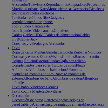
Televisión
Accesorios
Televisores
Reproductores
Adaptadores
Proyectores
Movilidad urbana
Karts
Motos eléctricas
Accesorios
Bicicletas
eléctricas
Patinetes eléctricos
Telefonía
Teléfonos fijos
Gadgets y
complementos
Smartphones
Foto y vídeo
Cámaras de
fotos
Trípodes
Videocámaras
Objetivos
Cables
Cables HDMI
Cables de alimentación
Cables
USB
Cables Jack
Consolas y videojuegos
Accesorios
Textil
Ropa de cama
Mantas
Almohadas
Colchas
Sábanas
Nórdicos
Cortinas y estores
Estores
Visillos
Cortinas
Barras de cortina
Cojines
Relleno
Exterior
Fundas
Cojín con relleno
Complementos para sofás
Fundas de sofás
Plaids
Alfombras
Alfombras de habitación
Alfombras
pequeñas
Alfombras antideslizantes
Alfombras de
exterior
Alfombras de baño
Alfombras de salón
Alfombras
infantiles
Textil baño
Albornoces
Toallas
Textil cocina
Manteles
Servilletas
Decoración
Decoración de pared
Letreros
Espejos
Relojes de
pared
Tableros
Canvas
Cuadros pintados a mano
Marcos
Placas