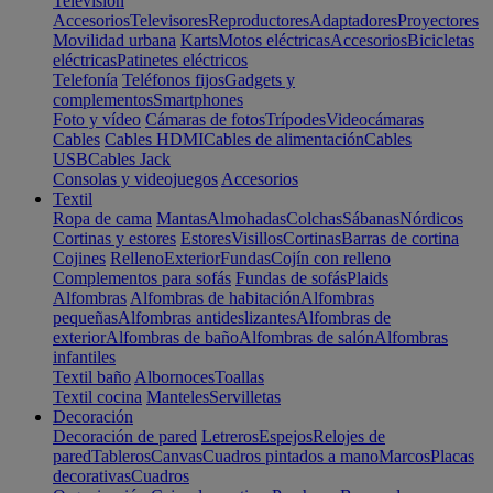
Televisión
Accesorios
Televisores
Reproductores
Adaptadores
Proyectores
Movilidad urbana
Karts
Motos eléctricas
Accesorios
Bicicletas
eléctricas
Patinetes eléctricos
Telefonía
Teléfonos fijos
Gadgets y
complementos
Smartphones
Foto y vídeo
Cámaras de fotos
Trípodes
Videocámaras
Cables
Cables HDMI
Cables de alimentación
Cables
USB
Cables Jack
Consolas y videojuegos
Accesorios
Textil
Ropa de cama
Mantas
Almohadas
Colchas
Sábanas
Nórdicos
Cortinas y estores
Estores
Visillos
Cortinas
Barras de cortina
Cojines
Relleno
Exterior
Fundas
Cojín con relleno
Complementos para sofás
Fundas de sofás
Plaids
Alfombras
Alfombras de habitación
Alfombras
pequeñas
Alfombras antideslizantes
Alfombras de
exterior
Alfombras de baño
Alfombras de salón
Alfombras
infantiles
Textil baño
Albornoces
Toallas
Textil cocina
Manteles
Servilletas
Decoración
Decoración de pared
Letreros
Espejos
Relojes de
pared
Tableros
Canvas
Cuadros pintados a mano
Marcos
Placas
decorativas
Cuadros