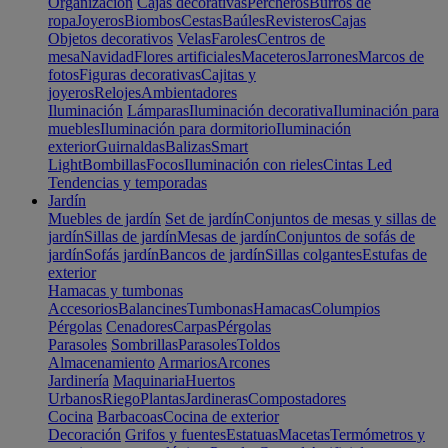
Organización
Cajas decorativas
Percheros
Burros de
ropa
Joyeros
Biombos
Cestas
Baúles
Revisteros
Cajas
Objetos decorativos
Velas
Faroles
Centros de
mesa
Navidad
Flores artificiales
Maceteros
Jarrones
Marcos de
fotos
Figuras decorativas
Cajitas y
joyeros
Relojes
Ambientadores
Iluminación
Lámparas
Iluminación decorativa
Iluminación para
muebles
Iluminación para dormitorio
Iluminación
exterior
Guirnaldas
Balizas
Smart
Light
Bombillas
Focos
Iluminación con rieles
Cintas Led
Tendencias y temporadas
Jardín
Muebles de jardín
Set de jardín
Conjuntos de mesas y sillas de
jardín
Sillas de jardín
Mesas de jardín
Conjuntos de sofás de
jardín
Sofás jardín
Bancos de jardín
Sillas colgantes
Estufas de
exterior
Hamacas y tumbonas
Accesorios
Balancines
Tumbonas
Hamacas
Columpios
Pérgolas
Cenadores
Carpas
Pérgolas
Parasoles
Sombrillas
Parasoles
Toldos
Almacenamiento
Armarios
Arcones
Jardinería
Maquinaria
Huertos
Urbanos
Riego
Plantas
Jardineras
Compostadores
Cocina
Barbacoas
Cocina de exterior
Decoración
Grifos y fuentes
Estatuas
Macetas
Termómetros y