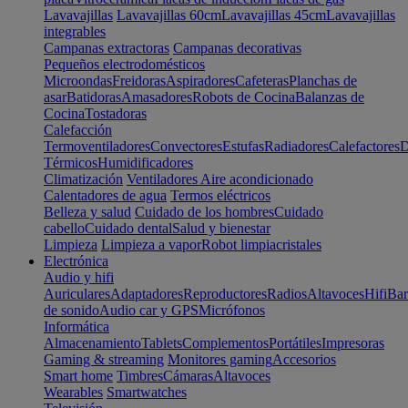
Lavavajillas
Lavavajillas 60cm
Lavavajillas 45cm
Lavavajillas
integrables
Campanas extractoras
Campanas decorativas
Pequeños electrodomésticos
Microondas
Freidoras
Aspiradores
Cafeteras
Planchas de
asar
Batidoras
Amasadores
Robots de Cocina
Balanzas de
Cocina
Tostadoras
Calefacción
Termoventiladores
Convectores
Estufas
Radiadores
Calefactores
D
Térmicos
Humidificadores
Climatización
Ventiladores
Aire acondicionado
Calentadores de agua
Termos eléctricos
Belleza y salud
Cuidado de los hombres
Cuidado
cabello
Cuidado dental
Salud y bienestar
Limpieza
Limpieza a vapor
Robot limpiacristales
Electrónica
Audio y hifi
Auriculares
Adaptadores
Reproductores
Radios
Altavoces
Hifi
Bar
de sonido
Audio car y GPS
Micrófonos
Informática
Almacenamiento
Tablets
Complementos
Portátiles
Impresoras
Gaming & streaming
Monitores gaming
Accesorios
Smart home
Timbres
Cámaras
Altavoces
Wearables
Smartwatches