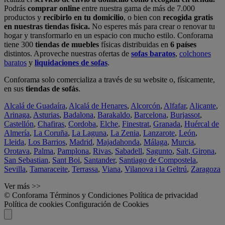
Podrás
comprar online
entre nuestra gama de más de 7.000
productos y
recibirlo en tu domicilio
, o bien con
recogida gratis
en nuestras tiendas física.
No esperes más para crear o renovar tu
hogar y transformarlo en un espacio con mucho estilo. Conforama
tiene 300
tiendas de muebles
físicas distribuidas en
6 países
distintos. Aproveche nuestras ofertas de
sofas baratos
,
colchones
baratos
y
liquidaciones de sofas
.
Conforama solo comercializa a través de su website o, físicamente,
en sus
tiendas de sofás
.
Alcalá de Guadaíra
,
Alcalá de Henares
,
Alcorcón
,
Alfafar
,
Alicante
,
Arinaga
,
Asturias
,
Badalona
,
Barakaldo
,
Barcelona
,
Burjassot
,
Castellón
,
Chafiras
,
Cordoba
,
Elche
,
Finestrat
,
Granada
,
Huércal de
Almería
,
La Coruña
,
La Laguna
,
La Zenia
,
Lanzarote
,
León
,
Lleida
,
Los Barrios
,
Madrid
,
Majadahonda
,
Málaga
,
Murcia
,
Orotava
,
Palma
,
Pamplona
,
Rivas
,
Sabadell
,
Sagunto
,
Salt, Girona
,
San Sebastian
,
Sant Boi
,
Santander
,
Santiago de Compostela
,
Sevilla
,
Tamaraceite
,
Terrassa
,
Viana
,
Vilanova i la Geltrú
,
Zaragoza
Ver más >>
© Conforama
Términos y Condiciones
Política de privacidad
Política de cookies
Configuración de Cookies