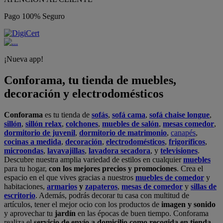
Pago 100% Seguro
¡Nueva app!
Conforama, tu tienda de muebles,
decoración y electrodomésticos
Conforama
es tu tienda de
sofás
,
sofá cama
,
sofá chaise longue
,
sillón
,
sillón relax
,
colchones
,
muebles de salón
,
mesas comedor
,
dormitorio de juvenil
,
dormitorio de matrimonio
,
canapés
,
cocinas a medida
,
decoración
,
electrodomésticos
,
frigoríficos
,
microondas
,
lavavajillas
,
lavadora secadora
, y
televisiones
.
Descubre nuestra amplia variedad de estilos en cualquier
muebles
para tu hogar,
con los mejores precios y promociones
. Crea el
espacio en el que vives gracias a nuestros
muebles de comedor
y
habitaciones,
armarios
y
zapateros
,
mesas de comedor
y
sillas de
escritorio
. Además, podrás decorar tu casa con multitud de
artículos, tener el mejor ocio con los productos de
imagen y sonido
y aprovechar tu
jardín
en las épocas de buen tiempo. Conforama
realiza el
servicio de envío a domicilio como recogida en tienda.