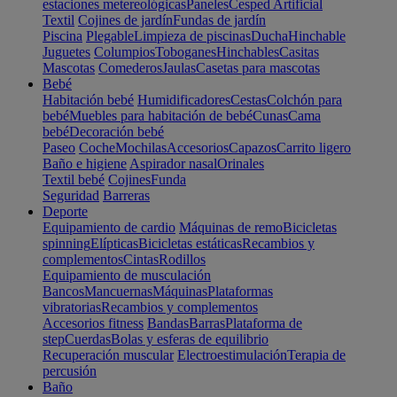
estaciones metereológicas
Paneles
Cesped Artificial
Textil
Cojines de jardín
Fundas de jardín
Piscina
Plegable
Limpieza de piscinas
Ducha
Hinchable
Juguetes
Columpios
Toboganes
Hinchables
Casitas
Mascotas
Comederos
Jaulas
Casetas para mascotas
Bebé
Habitación bebé
Humidificadores
Cestas
Colchón para
bebé
Muebles para habitación de bebé
Cunas
Cama
bebé
Decoración bebé
Paseo
Coche
Mochilas
Accesorios
Capazos
Carrito ligero
Baño e higiene
Aspirador nasal
Orinales
Textil bebé
Cojines
Funda
Seguridad
Barreras
Deporte
Equipamiento de cardio
Máquinas de remo
Bicicletas
spinning
Elípticas
Bicicletas estáticas
Recambios y
complementos
Cintas
Rodillos
Equipamiento de musculación
Bancos
Mancuernas
Máquinas
Plataformas
vibratorias
Recambios y complementos
Accesorios fitness
Bandas
Barras
Plataforma de
step
Cuerdas
Bolas y esferas de equilibrio
Recuperación muscular
Electroestimulación
Terapia de
percusión
Baño