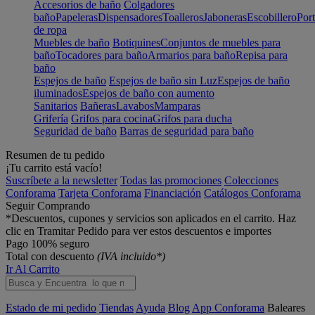
Accesorios de baño
Colgadores
baño
Papeleras
Dispensadores
Toalleros
Jaboneras
Escobillero
Port
de ropa
Muebles de baño
Botiquines
Conjuntos de muebles para
baño
Tocadores para baño
Armarios para baño
Repisa para
baño
Espejos de baño
Espejos de baño sin Luz
Espejos de baño
iluminados
Espejos de baño con aumento
Sanitarios
Bañeras
Lavabos
Mamparas
Grifería
Grifos para cocina
Grifos para ducha
Seguridad de baño
Barras de seguridad para baño
Resumen de tu pedido
¡Tu carrito está vacío!
Suscríbete a la newsletter
Todas las promociones
Colecciones
Conforama
Tarjeta Conforama
Financiación
Catálogos Conforama
Seguir Comprando
*Descuentos, cupones y servicios son aplicados en el carrito. Haz
clic en Tramitar Pedido para ver estos descuentos e importes
Pago 100% seguro
Total con descuento
(IVA incluido*)
Ir Al Carrito
Estado de mi pedido
Tiendas
Ayuda
Blog
App Conforama
Baleares