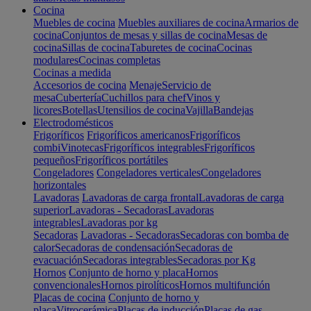
Cocina
Muebles de cocina
Muebles auxiliares de cocina
Armarios de
cocina
Conjuntos de mesas y sillas de cocina
Mesas de
cocina
Sillas de cocina
Taburetes de cocina
Cocinas
modulares
Cocinas completas
Cocinas a medida
Accesorios de cocina
Menaje
Servicio de
mesa
Cubertería
Cuchillos para chef
Vinos y
licores
Botellas
Utensilios de cocina
Vajilla
Bandejas
Electrodomésticos
Frigoríficos
Frigoríficos americanos
Frigoríficos
combi
Vinotecas
Frigoríficos integrables
Frigoríficos
pequeños
Frigoríficos portátiles
Congeladores
Congeladores verticales
Congeladores
horizontales
Lavadoras
Lavadoras de carga frontal
Lavadoras de carga
superior
Lavadoras - Secadoras
Lavadoras
integrables
Lavadoras por kg
Secadoras
Lavadoras - Secadoras
Secadoras con bomba de
calor
Secadoras de condensación
Secadoras de
evacuación
Secadoras integrables
Secadoras por Kg
Hornos
Conjunto de horno y placa
Hornos
convencionales
Hornos pirolíticos
Hornos multifunción
Placas de cocina
Conjunto de horno y
placa
Vitrocerámica
Placas de inducción
Placas de gas