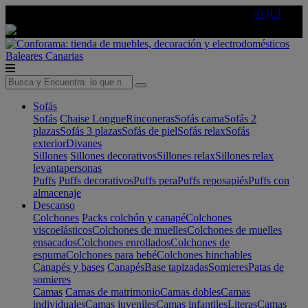
🔵Cambia tu electro con
-10% EXTRA
de descuento ☑️
AQUÍ
Baleares
Canarias
Sofás
Sofás
Chaise Longue
Rinconeras
Sofás cama
Sofás 2
plazas
Sofás 3 plazas
Sofás de piel
Sofás relax
Sofás
exterior
Divanes
Sillones
Sillones decorativos
Sillones relax
Sillones relax
levantapersonas
Puffs
Puffs decorativos
Puffs pera
Puffs reposapiés
Puffs con
almacenaje
Descanso
Colchones
Packs colchón y canapé
Colchones
viscoelásticos
Colchones de muelles
Colchones de muelles
ensacados
Colchones enrollados
Colchones de
espuma
Colchones para bebé
Colchones hinchables
Canapés y bases
Canapés
Base tapizadas
Somieres
Patas de
somieres
Camas
Camas de matrimonio
Camas dobles
Camas
individuales
Camas juveniles
Camas infantiles
Literas
Camas