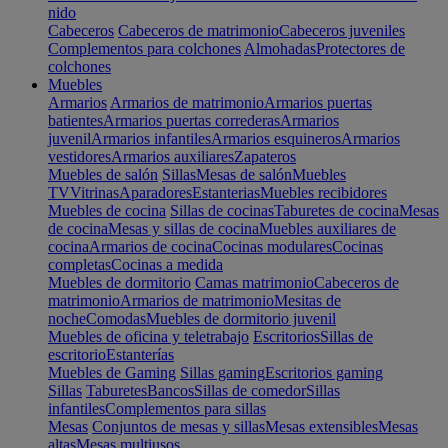
nido
Cabeceros
Cabeceros de matrimonio
Cabeceros juveniles
Complementos para colchones
Almohadas
Protectores de
colchones
Muebles
Armarios
Armarios de matrimonio
Armarios puertas
batientes
Armarios puertas correderas
Armarios
juvenil
Armarios infantiles
Armarios esquineros
Armarios
vestidores
Armarios auxiliares
Zapateros
Muebles de salón
Sillas
Mesas de salón
Muebles
TV
Vitrinas
Aparadores
Estanterias
Muebles recibidores
Muebles de cocina
Sillas de cocinas
Taburetes de cocina
Mesas
de cocina
Mesas y sillas de cocina
Muebles auxiliares de
cocina
Armarios de cocina
Cocinas modulares
Cocinas
completas
Cocinas a medida
Muebles de dormitorio
Camas matrimonio
Cabeceros de
matrimonio
Armarios de matrimonio
Mesitas de
noche
Comodas
Muebles de dormitorio juvenil
Muebles de oficina y teletrabajo
Escritorios
Sillas de
escritorio
Estanterías
Muebles de Gaming
Sillas gaming
Escritorios gaming
Sillas
Taburetes
Bancos
Sillas de comedor
Sillas
infantiles
Complementos para sillas
Mesas
Conjuntos de mesas y sillas
Mesas extensibles
Mesas
altas
Mesas multiusos