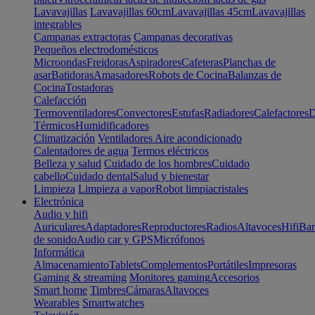
Lavavajillas
Lavavajillas 60cm
Lavavajillas 45cm
Lavavajillas
integrables
Campanas extractoras
Campanas decorativas
Pequeños electrodomésticos
Microondas
Freidoras
Aspiradores
Cafeteras
Planchas de
asar
Batidoras
Amasadores
Robots de Cocina
Balanzas de
Cocina
Tostadoras
Calefacción
Termoventiladores
Convectores
Estufas
Radiadores
Calefactores
D
Térmicos
Humidificadores
Climatización
Ventiladores
Aire acondicionado
Calentadores de agua
Termos eléctricos
Belleza y salud
Cuidado de los hombres
Cuidado
cabello
Cuidado dental
Salud y bienestar
Limpieza
Limpieza a vapor
Robot limpiacristales
Electrónica
Audio y hifi
Auriculares
Adaptadores
Reproductores
Radios
Altavoces
Hifi
Bar
de sonido
Audio car y GPS
Micrófonos
Informática
Almacenamiento
Tablets
Complementos
Portátiles
Impresoras
Gaming & streaming
Monitores gaming
Accesorios
Smart home
Timbres
Cámaras
Altavoces
Wearables
Smartwatches