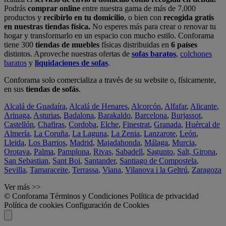
Podrás
comprar online
entre nuestra gama de más de 7.000
productos y
recibirlo en tu domicilio
, o bien con
recogida gratis
en nuestras tiendas física.
No esperes más para crear o renovar tu
hogar y transformarlo en un espacio con mucho estilo. Conforama
tiene 300
tiendas de muebles
físicas distribuidas en
6 países
distintos. Aproveche nuestras ofertas de
sofas baratos
,
colchones
baratos
y
liquidaciones de sofas
.
Conforama solo comercializa a través de su website o, físicamente,
en sus
tiendas de sofás
.
Alcalá de Guadaíra
,
Alcalá de Henares
,
Alcorcón
,
Alfafar
,
Alicante
,
Arinaga
,
Asturias
,
Badalona
,
Barakaldo
,
Barcelona
,
Burjassot
,
Castellón
,
Chafiras
,
Cordoba
,
Elche
,
Finestrat
,
Granada
,
Huércal de
Almería
,
La Coruña
,
La Laguna
,
La Zenia
,
Lanzarote
,
León
,
Lleida
,
Los Barrios
,
Madrid
,
Majadahonda
,
Málaga
,
Murcia
,
Orotava
,
Palma
,
Pamplona
,
Rivas
,
Sabadell
,
Sagunto
,
Salt, Girona
,
San Sebastian
,
Sant Boi
,
Santander
,
Santiago de Compostela
,
Sevilla
,
Tamaraceite
,
Terrassa
,
Viana
,
Vilanova i la Geltrú
,
Zaragoza
Ver más >>
© Conforama
Términos y Condiciones
Política de privacidad
Política de cookies
Configuración de Cookies