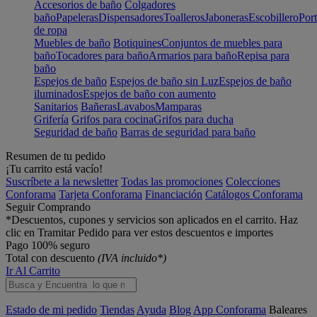
Accesorios de baño
Colgadores
baño
Papeleras
Dispensadores
Toalleros
Jaboneras
Escobillero
Port
de ropa
Muebles de baño
Botiquines
Conjuntos de muebles para
baño
Tocadores para baño
Armarios para baño
Repisa para
baño
Espejos de baño
Espejos de baño sin Luz
Espejos de baño
iluminados
Espejos de baño con aumento
Sanitarios
Bañeras
Lavabos
Mamparas
Grifería
Grifos para cocina
Grifos para ducha
Seguridad de baño
Barras de seguridad para baño
Resumen de tu pedido
¡Tu carrito está vacío!
Suscríbete a la newsletter
Todas las promociones
Colecciones
Conforama
Tarjeta Conforama
Financiación
Catálogos Conforama
Seguir Comprando
*Descuentos, cupones y servicios son aplicados en el carrito. Haz
clic en Tramitar Pedido para ver estos descuentos e importes
Pago 100% seguro
Total con descuento
(IVA incluido*)
Ir Al Carrito
Estado de mi pedido
Tiendas
Ayuda
Blog
App Conforama
Baleares