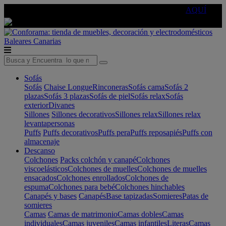
🔵Cambia tu electro con
-10% EXTRA
de descuento ☑️
AQUÍ
Baleares
Canarias
Sofás
Sofás
Chaise Longue
Rinconeras
Sofás cama
Sofás 2
plazas
Sofás 3 plazas
Sofás de piel
Sofás relax
Sofás
exterior
Divanes
Sillones
Sillones decorativos
Sillones relax
Sillones relax
levantapersonas
Puffs
Puffs decorativos
Puffs pera
Puffs reposapiés
Puffs con
almacenaje
Descanso
Colchones
Packs colchón y canapé
Colchones
viscoelásticos
Colchones de muelles
Colchones de muelles
ensacados
Colchones enrollados
Colchones de
espuma
Colchones para bebé
Colchones hinchables
Canapés y bases
Canapés
Base tapizadas
Somieres
Patas de
somieres
Camas
Camas de matrimonio
Camas dobles
Camas
individuales
Camas juveniles
Camas infantiles
Literas
Camas