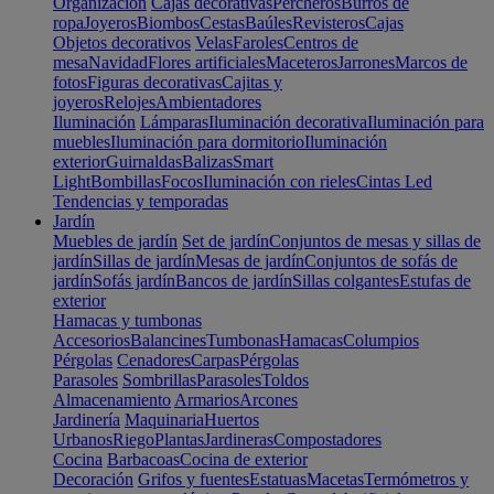
Organización
Cajas decorativas
Percheros
Burros de
ropa
Joyeros
Biombos
Cestas
Baúles
Revisteros
Cajas
Objetos decorativos
Velas
Faroles
Centros de
mesa
Navidad
Flores artificiales
Maceteros
Jarrones
Marcos de
fotos
Figuras decorativas
Cajitas y
joyeros
Relojes
Ambientadores
Iluminación
Lámparas
Iluminación decorativa
Iluminación para
muebles
Iluminación para dormitorio
Iluminación
exterior
Guirnaldas
Balizas
Smart
Light
Bombillas
Focos
Iluminación con rieles
Cintas Led
Tendencias y temporadas
Jardín
Muebles de jardín
Set de jardín
Conjuntos de mesas y sillas de
jardín
Sillas de jardín
Mesas de jardín
Conjuntos de sofás de
jardín
Sofás jardín
Bancos de jardín
Sillas colgantes
Estufas de
exterior
Hamacas y tumbonas
Accesorios
Balancines
Tumbonas
Hamacas
Columpios
Pérgolas
Cenadores
Carpas
Pérgolas
Parasoles
Sombrillas
Parasoles
Toldos
Almacenamiento
Armarios
Arcones
Jardinería
Maquinaria
Huertos
Urbanos
Riego
Plantas
Jardineras
Compostadores
Cocina
Barbacoas
Cocina de exterior
Decoración
Grifos y fuentes
Estatuas
Macetas
Termómetros y