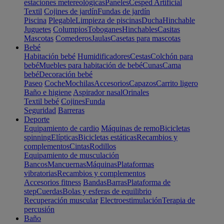
estaciones metereológicas
Paneles
Cesped Artificial
Textil
Cojines de jardín
Fundas de jardín
Piscina
Plegable
Limpieza de piscinas
Ducha
Hinchable
Juguetes
Columpios
Toboganes
Hinchables
Casitas
Mascotas
Comederos
Jaulas
Casetas para mascotas
Bebé
Habitación bebé
Humidificadores
Cestas
Colchón para
bebé
Muebles para habitación de bebé
Cunas
Cama
bebé
Decoración bebé
Paseo
Coche
Mochilas
Accesorios
Capazos
Carrito ligero
Baño e higiene
Aspirador nasal
Orinales
Textil bebé
Cojines
Funda
Seguridad
Barreras
Deporte
Equipamiento de cardio
Máquinas de remo
Bicicletas
spinning
Elípticas
Bicicletas estáticas
Recambios y
complementos
Cintas
Rodillos
Equipamiento de musculación
Bancos
Mancuernas
Máquinas
Plataformas
vibratorias
Recambios y complementos
Accesorios fitness
Bandas
Barras
Plataforma de
step
Cuerdas
Bolas y esferas de equilibrio
Recuperación muscular
Electroestimulación
Terapia de
percusión
Baño