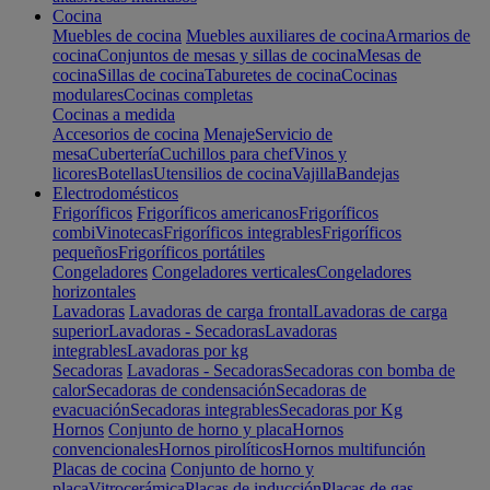
Cocina
Muebles de cocina
Muebles auxiliares de cocina
Armarios de
cocina
Conjuntos de mesas y sillas de cocina
Mesas de
cocina
Sillas de cocina
Taburetes de cocina
Cocinas
modulares
Cocinas completas
Cocinas a medida
Accesorios de cocina
Menaje
Servicio de
mesa
Cubertería
Cuchillos para chef
Vinos y
licores
Botellas
Utensilios de cocina
Vajilla
Bandejas
Electrodomésticos
Frigoríficos
Frigoríficos americanos
Frigoríficos
combi
Vinotecas
Frigoríficos integrables
Frigoríficos
pequeños
Frigoríficos portátiles
Congeladores
Congeladores verticales
Congeladores
horizontales
Lavadoras
Lavadoras de carga frontal
Lavadoras de carga
superior
Lavadoras - Secadoras
Lavadoras
integrables
Lavadoras por kg
Secadoras
Lavadoras - Secadoras
Secadoras con bomba de
calor
Secadoras de condensación
Secadoras de
evacuación
Secadoras integrables
Secadoras por Kg
Hornos
Conjunto de horno y placa
Hornos
convencionales
Hornos pirolíticos
Hornos multifunción
Placas de cocina
Conjunto de horno y
placa
Vitrocerámica
Placas de inducción
Placas de gas