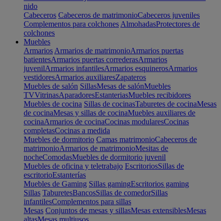
nido
Cabeceros
Cabeceros de matrimonio
Cabeceros juveniles
Complementos para colchones
Almohadas
Protectores de
colchones
Muebles
Armarios
Armarios de matrimonio
Armarios puertas
batientes
Armarios puertas correderas
Armarios
juvenil
Armarios infantiles
Armarios esquineros
Armarios
vestidores
Armarios auxiliares
Zapateros
Muebles de salón
Sillas
Mesas de salón
Muebles
TV
Vitrinas
Aparadores
Estanterias
Muebles recibidores
Muebles de cocina
Sillas de cocinas
Taburetes de cocina
Mesas
de cocina
Mesas y sillas de cocina
Muebles auxiliares de
cocina
Armarios de cocina
Cocinas modulares
Cocinas
completas
Cocinas a medida
Muebles de dormitorio
Camas matrimonio
Cabeceros de
matrimonio
Armarios de matrimonio
Mesitas de
noche
Comodas
Muebles de dormitorio juvenil
Muebles de oficina y teletrabajo
Escritorios
Sillas de
escritorio
Estanterías
Muebles de Gaming
Sillas gaming
Escritorios gaming
Sillas
Taburetes
Bancos
Sillas de comedor
Sillas
infantiles
Complementos para sillas
Mesas
Conjuntos de mesas y sillas
Mesas extensibles
Mesas
altas
Mesas multiusos