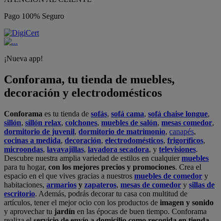
Pago 100% Seguro
¡Nueva app!
Conforama, tu tienda de muebles,
decoración y electrodomésticos
Conforama
es tu tienda de
sofás
,
sofá cama
,
sofá chaise longue
,
sillón
,
sillón relax
,
colchones
,
muebles de salón
,
mesas comedor
,
dormitorio de juvenil
,
dormitorio de matrimonio
,
canapés
,
cocinas a medida
,
decoración
,
electrodomésticos
,
frigoríficos
,
microondas
,
lavavajillas
,
lavadora secadora
, y
televisiones
.
Descubre nuestra amplia variedad de estilos en cualquier
muebles
para tu hogar,
con los mejores precios y promociones
. Crea el
espacio en el que vives gracias a nuestros
muebles de comedor
y
habitaciones,
armarios
y
zapateros
,
mesas de comedor
y
sillas de
escritorio
. Además, podrás decorar tu casa con multitud de
artículos, tener el mejor ocio con los productos de
imagen y sonido
y aprovechar tu
jardín
en las épocas de buen tiempo. Conforama
realiza el
servicio de envío a domicilio como recogida en tienda.