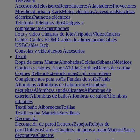
Televisión
Accesorios
Televisores
Reproductores
Adaptadores
Proyectores
Movilidad urbana
Karts
Motos eléctricas
Accesorios
Bicicletas
eléctricas
Patinetes eléctricos
Telefonía
Teléfonos fijos
Gadgets y
complementos
Smartphones
Foto y vídeo
Cámaras de fotos
Trípodes
Videocámaras
Cables
Cables HDMI
Cables de alimentación
Cables
USB
Cables Jack
Consolas y videojuegos
Accesorios
Textil
Ropa de cama
Mantas
Almohadas
Colchas
Sábanas
Nórdicos
Cortinas y estores
Estores
Visillos
Cortinas
Barras de cortina
Cojines
Relleno
Exterior
Fundas
Cojín con relleno
Complementos para sofás
Fundas de sofás
Plaids
Alfombras
Alfombras de habitación
Alfombras
pequeñas
Alfombras antideslizantes
Alfombras de
exterior
Alfombras de baño
Alfombras de salón
Alfombras
infantiles
Textil baño
Albornoces
Toallas
Textil cocina
Manteles
Servilletas
Decoración
Decoración de pared
Letreros
Espejos
Relojes de
pared
Tableros
Canvas
Cuadros pintados a mano
Marcos
Placas
decorativas
Cuadros