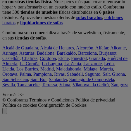
en nuestras tiendas física.
No esperes más para crear o renovar tu
hogar y transformarlo en un espacio con mucho estilo. Conforama
tiene 300
tiendas de muebles
físicas distribuidas en
6 países
distintos. Aproveche nuestras ofertas de
sofas baratos
,
colchones
baratos
y
liquidaciones de sofas
.
Conforama solo comercializa a través de su website o, físicamente,
en sus
tiendas de sofás
.
Alcalá de Guadaíra
,
Alcalá de Henares
,
Alcorcón
,
Alfafar
,
Alicante
,
Arinaga
,
Asturias
,
Badalona
,
Barakaldo
,
Barcelona
,
Burjassot
,
Castellón
,
Chafiras
,
Cordoba
,
Elche
,
Finestrat
,
Granada
,
Huércal de
Almería
,
La Coruña
,
La Laguna
,
La Zenia
,
Lanzarote
,
León
,
Lleida
,
Los Barrios
,
Madrid
,
Majadahonda
,
Málaga
,
Murcia
,
Orotava
,
Palma
,
Pamplona
,
Rivas
,
Sabadell
,
Sagunto
,
Salt, Girona
,
San Sebastian
,
Sant Boi
,
Santander
,
Santiago de Compostela
,
Sevilla
,
Tamaraceite
,
Terrassa
,
Viana
,
Vilanova i la Geltrú
,
Zaragoza
Ver más >>
© Conforama
Términos y Condiciones
Política de privacidad
Política de cookies
Configuración de Cookies