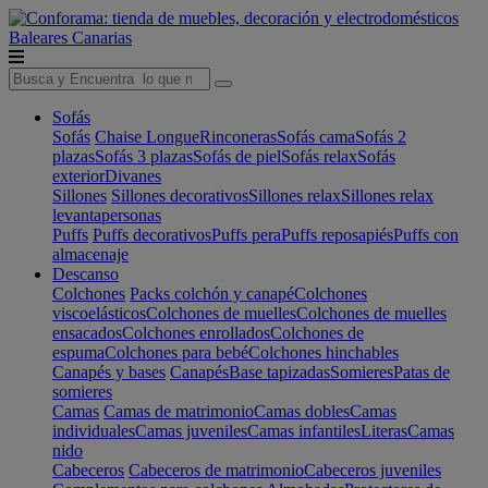
Baleares
Canarias
Sofás
Sofás
Chaise Longue
Rinconeras
Sofás cama
Sofás 2
plazas
Sofás 3 plazas
Sofás de piel
Sofás relax
Sofás
exterior
Divanes
Sillones
Sillones decorativos
Sillones relax
Sillones relax
levantapersonas
Puffs
Puffs decorativos
Puffs pera
Puffs reposapiés
Puffs con
almacenaje
Descanso
Colchones
Packs colchón y canapé
Colchones
viscoelásticos
Colchones de muelles
Colchones de muelles
ensacados
Colchones enrollados
Colchones de
espuma
Colchones para bebé
Colchones hinchables
Canapés y bases
Canapés
Base tapizadas
Somieres
Patas de
somieres
Camas
Camas de matrimonio
Camas dobles
Camas
individuales
Camas juveniles
Camas infantiles
Literas
Camas
nido
Cabeceros
Cabeceros de matrimonio
Cabeceros juveniles