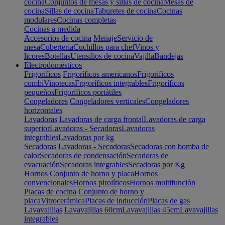
cocina
Conjuntos de mesas y sillas de cocina
Mesas de
cocina
Sillas de cocina
Taburetes de cocina
Cocinas
modulares
Cocinas completas
Cocinas a medida
Accesorios de cocina
Menaje
Servicio de
mesa
Cubertería
Cuchillos para chef
Vinos y
licores
Botellas
Utensilios de cocina
Vajilla
Bandejas
Electrodomésticos
Frigoríficos
Frigoríficos americanos
Frigoríficos
combi
Vinotecas
Frigoríficos integrables
Frigoríficos
pequeños
Frigoríficos portátiles
Congeladores
Congeladores verticales
Congeladores
horizontales
Lavadoras
Lavadoras de carga frontal
Lavadoras de carga
superior
Lavadoras - Secadoras
Lavadoras
integrables
Lavadoras por kg
Secadoras
Lavadoras - Secadoras
Secadoras con bomba de
calor
Secadoras de condensación
Secadoras de
evacuación
Secadoras integrables
Secadoras por Kg
Hornos
Conjunto de horno y placa
Hornos
convencionales
Hornos pirolíticos
Hornos multifunción
Placas de cocina
Conjunto de horno y
placa
Vitrocerámica
Placas de inducción
Placas de gas
Lavavajillas
Lavavajillas 60cm
Lavavajillas 45cm
Lavavajillas
integrables