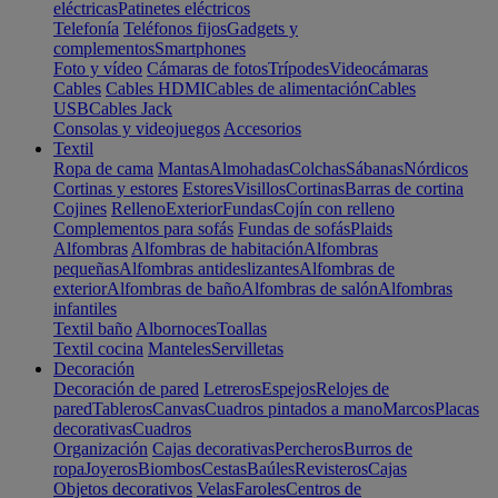
eléctricas
Patinetes eléctricos
Telefonía
Teléfonos fijos
Gadgets y
complementos
Smartphones
Foto y vídeo
Cámaras de fotos
Trípodes
Videocámaras
Cables
Cables HDMI
Cables de alimentación
Cables
USB
Cables Jack
Consolas y videojuegos
Accesorios
Textil
Ropa de cama
Mantas
Almohadas
Colchas
Sábanas
Nórdicos
Cortinas y estores
Estores
Visillos
Cortinas
Barras de cortina
Cojines
Relleno
Exterior
Fundas
Cojín con relleno
Complementos para sofás
Fundas de sofás
Plaids
Alfombras
Alfombras de habitación
Alfombras
pequeñas
Alfombras antideslizantes
Alfombras de
exterior
Alfombras de baño
Alfombras de salón
Alfombras
infantiles
Textil baño
Albornoces
Toallas
Textil cocina
Manteles
Servilletas
Decoración
Decoración de pared
Letreros
Espejos
Relojes de
pared
Tableros
Canvas
Cuadros pintados a mano
Marcos
Placas
decorativas
Cuadros
Organización
Cajas decorativas
Percheros
Burros de
ropa
Joyeros
Biombos
Cestas
Baúles
Revisteros
Cajas
Objetos decorativos
Velas
Faroles
Centros de