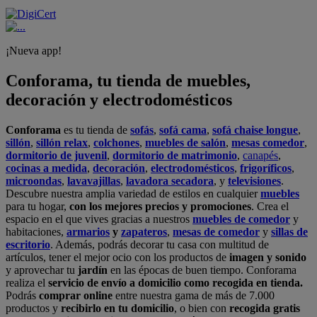
¡Nueva app!
Conforama, tu tienda de muebles,
decoración y electrodomésticos
Conforama
es tu tienda de
sofás
,
sofá cama
,
sofá chaise longue
,
sillón
,
sillón relax
,
colchones
,
muebles de salón
,
mesas comedor
,
dormitorio de juvenil
,
dormitorio de matrimonio
,
canapés
,
cocinas a medida
,
decoración
,
electrodomésticos
,
frigoríficos
,
microondas
,
lavavajillas
,
lavadora secadora
, y
televisiones
.
Descubre nuestra amplia variedad de estilos en cualquier
muebles
para tu hogar,
con los mejores precios y promociones
. Crea el
espacio en el que vives gracias a nuestros
muebles de comedor
y
habitaciones,
armarios
y
zapateros
,
mesas de comedor
y
sillas de
escritorio
. Además, podrás decorar tu casa con multitud de
artículos, tener el mejor ocio con los productos de
imagen y sonido
y aprovechar tu
jardín
en las épocas de buen tiempo. Conforama
realiza el
servicio de envío a domicilio como recogida en tienda.
Podrás
comprar online
entre nuestra gama de más de 7.000
productos y
recibirlo en tu domicilio
, o bien con
recogida gratis