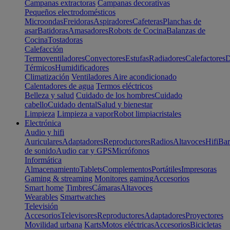
Campanas extractoras
Campanas decorativas
Pequeños electrodomésticos
Microondas
Freidoras
Aspiradores
Cafeteras
Planchas de
asar
Batidoras
Amasadores
Robots de Cocina
Balanzas de
Cocina
Tostadoras
Calefacción
Termoventiladores
Convectores
Estufas
Radiadores
Calefactores
D
Térmicos
Humidificadores
Climatización
Ventiladores
Aire acondicionado
Calentadores de agua
Termos eléctricos
Belleza y salud
Cuidado de los hombres
Cuidado
cabello
Cuidado dental
Salud y bienestar
Limpieza
Limpieza a vapor
Robot limpiacristales
Electrónica
Audio y hifi
Auriculares
Adaptadores
Reproductores
Radios
Altavoces
Hifi
Bar
de sonido
Audio car y GPS
Micrófonos
Informática
Almacenamiento
Tablets
Complementos
Portátiles
Impresoras
Gaming & streaming
Monitores gaming
Accesorios
Smart home
Timbres
Cámaras
Altavoces
Wearables
Smartwatches
Televisión
Accesorios
Televisores
Reproductores
Adaptadores
Proyectores
Movilidad urbana
Karts
Motos eléctricas
Accesorios
Bicicletas