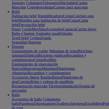
Juguetes
Columpios
Toboganes
Hinchables
Casitas
Mascotas
Comederos
Jaulas
Casetas para mascotas
Bebé
Habitación bebé
Humidificadores
Cestas
Colchón para
bebé
Muebles para habitación de bebé
Cunas
Cama
bebé
Decoración bebé
Paseo
Coche
Mochilas
Accesorios
Capazos
Carrito ligero
Baño e higiene
Aspirador nasal
Orinales
Textil bebé
Cojines
Funda
Seguridad
Barreras
Deporte
Equipamiento de cardio
Máquinas de remo
Bicicletas
spinning
Elípticas
Bicicletas estáticas
Recambios y
complementos
Cintas
Rodillos
Equipamiento de musculación
Bancos
Mancuernas
Máquinas
Plataformas
vibratorias
Recambios y complementos
Accesorios fitness
Bandas
Barras
Plataforma de
step
Cuerdas
Bolas y esferas de equilibrio
Recuperación muscular
Electroestimulación
Terapia de
percusión
Baño
Accesorios de baño
Colgadores
baño
Papeleras
Dispensadores
Toalleros
Jaboneras
Escobillero
Port
de ropa