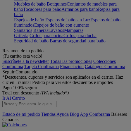
Muebles de baño
Botiquines
Conjuntos de muebles para
baño
Tocadores para baño
Armarios para baño
Repisa para
baño
Espejos de baño
Espejos de baño sin Luz
Espejos de baño
iluminados
Espejos de baño con aumento
Sanitarios
Bañeras
Lavabos
Mamparas
Grifería
Grifos para cocina
Grifos para ducha
Seguridad de baño
Barras de seguridad para baño
Resumen de tu pedido
¡Tu carrito está vacío!
Suscríbete a la newsletter
Todas las promociones
Colecciones
Conforama
Tarjeta Conforama
Financiación
Catálogos Conforama
Seguir Comprando
*Descuentos, cupones y servicios son aplicados en el carrito. Haz
clic en Tramitar Pedido para ver estos descuentos e importes
Pago 100% seguro
Total con descuento
(IVA incluido*)
Ir Al Carrito
Estado de mi pedido
Tiendas
Ayuda
Blog
App Conforama
Baleares
Canarias