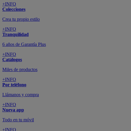
+INFO
Colecciones
Crea tu propio estilo
+INFO
Tranquilidad
6 años de Garantía Plus
+INFO
Catálogos
Miles de productos
+INFO
Por teléfono
Llámanos y compra
+INFO
Nueva app
Todo en tu móvil
+INFO