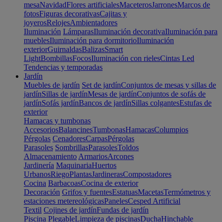
mesa
Navidad
Flores artificiales
Maceteros
Jarrones
Marcos de
fotos
Figuras decorativas
Cajitas y
joyeros
Relojes
Ambientadores
Iluminación
Lámparas
Iluminación decorativa
Iluminación para
muebles
Iluminación para dormitorio
Iluminación
exterior
Guirnaldas
Balizas
Smart
Light
Bombillas
Focos
Iluminación con rieles
Cintas Led
Tendencias y temporadas
Jardín
Muebles de jardín
Set de jardín
Conjuntos de mesas y sillas de
jardín
Sillas de jardín
Mesas de jardín
Conjuntos de sofás de
jardín
Sofás jardín
Bancos de jardín
Sillas colgantes
Estufas de
exterior
Hamacas y tumbonas
Accesorios
Balancines
Tumbonas
Hamacas
Columpios
Pérgolas
Cenadores
Carpas
Pérgolas
Parasoles
Sombrillas
Parasoles
Toldos
Almacenamiento
Armarios
Arcones
Jardinería
Maquinaria
Huertos
Urbanos
Riego
Plantas
Jardineras
Compostadores
Cocina
Barbacoas
Cocina de exterior
Decoración
Grifos y fuentes
Estatuas
Macetas
Termómetros y
estaciones metereológicas
Paneles
Cesped Artificial
Textil
Cojines de jardín
Fundas de jardín
Piscina
Plegable
Limpieza de piscinas
Ducha
Hinchable