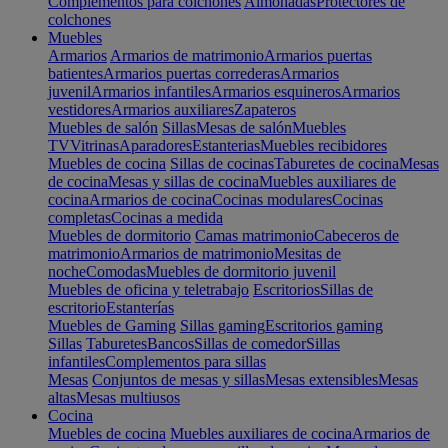
Complementos para colchones
Almohadas
Protectores de
colchones
Muebles
Armarios
Armarios de matrimonio
Armarios puertas
batientes
Armarios puertas correderas
Armarios
juvenil
Armarios infantiles
Armarios esquineros
Armarios
vestidores
Armarios auxiliares
Zapateros
Muebles de salón
Sillas
Mesas de salón
Muebles
TV
Vitrinas
Aparadores
Estanterias
Muebles recibidores
Muebles de cocina
Sillas de cocinas
Taburetes de cocina
Mesas
de cocina
Mesas y sillas de cocina
Muebles auxiliares de
cocina
Armarios de cocina
Cocinas modulares
Cocinas
completas
Cocinas a medida
Muebles de dormitorio
Camas matrimonio
Cabeceros de
matrimonio
Armarios de matrimonio
Mesitas de
noche
Comodas
Muebles de dormitorio juvenil
Muebles de oficina y teletrabajo
Escritorios
Sillas de
escritorio
Estanterías
Muebles de Gaming
Sillas gaming
Escritorios gaming
Sillas
Taburetes
Bancos
Sillas de comedor
Sillas
infantiles
Complementos para sillas
Mesas
Conjuntos de mesas y sillas
Mesas extensibles
Mesas
altas
Mesas multiusos
Cocina
Muebles de cocina
Muebles auxiliares de cocina
Armarios de