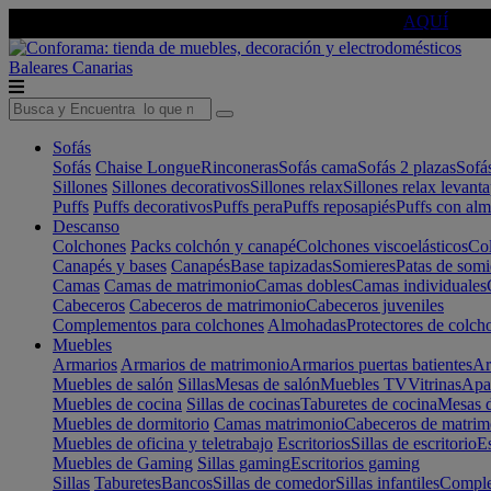
🔵Cambia tu electro con
-10% EXTRA
de descuento ☑️
AQUÍ
Baleares
Canarias
Sofás
Sofás
Chaise Longue
Rinconeras
Sofás cama
Sofás 2 plazas
Sofá
Sillones
Sillones decorativos
Sillones relax
Sillones relax levant
Puffs
Puffs decorativos
Puffs pera
Puffs reposapiés
Puffs con al
Descanso
Colchones
Packs colchón y canapé
Colchones viscoelásticos
Col
Canapés y bases
Canapés
Base tapizadas
Somieres
Patas de somi
Camas
Camas de matrimonio
Camas dobles
Camas individuales
Cabeceros
Cabeceros de matrimonio
Cabeceros juveniles
Complementos para colchones
Almohadas
Protectores de colch
Muebles
Armarios
Armarios de matrimonio
Armarios puertas batientes
Ar
Muebles de salón
Sillas
Mesas de salón
Muebles TV
Vitrinas
Apa
Muebles de cocina
Sillas de cocinas
Taburetes de cocina
Mesas d
Muebles de dormitorio
Camas matrimonio
Cabeceros de matrim
Muebles de oficina y teletrabajo
Escritorios
Sillas de escritorio
Es
Muebles de Gaming
Sillas gaming
Escritorios gaming
Sillas
Taburetes
Bancos
Sillas de comedor
Sillas infantiles
Complem