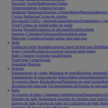
Parasoles
Sombrillas
Parasoles
Toldos
Almacenamiento
Armarios
Arcones
Jardinería
Maquinaria
Huertos Urbanos
Riego
Plantas
Jardineras
C
Cocina
Barbacoas
Cocina de exterior
Decoración
Grifos y fuentes
Estatuas
Macetas
Termómetros y est
Textil
Cojines de jardín
Fundas de jardín
Piscina
Plegable
Limpieza de piscinas
Ducha
Hinchable
Juguetes
Columpios
Toboganes
Hinchables
Casitas
Mascotas
Comederos
Jaulas
Casetas para mascotas
Bebé
Habitación bebé
Humidificadores
Cestas
Colchón para bebé
Mueb
Paseo
Coche
Mochilas
Accesorios
Capazos
Carrito ligero
Baño e higiene
Aspirador nasal
Orinales
Textil bebé
Cojines
Funda
Seguridad
Barreras
Deporte
Equipamiento de cardio
Máquinas de remo
Bicicletas spinning
E
Equipamiento de musculación
Bancos
Mancuernas
Máquinas
Pla
Accesorios fitness
Bandas
Barras
Plataforma de step
Cuerdas
Bola
Recuperación muscular
Electroestimulación
Terapia de percusi
Baño
Accesorios de baño
Colgadores baño
Papeleras
Dispensadores
To
Muebles de baño
Botiquines
Conjuntos de muebles para baño
To
Espejos de baño
Espejos de baño sin Luz
Espejos de baño ilum
Sanitarios
Bañeras
Lavabos
Mamparas