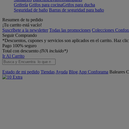
Grifería
Grifos para cocina
Grifos para ducha
Seguridad de baño
Barras de seguridad para baño
Resumen de tu pedido
¡Tu carrito está vacío!
Suscríbete a la newsletter
Todas las promociones
Colecciones Confo
Seguir Comprando
*Descuentos, cupones y servicios son aplicados en el carrito. Haz cli
Pago 100% seguro
Total con descuento
(IVA incluido*)
Ir Al Carrito
Estado de mi pedido
Tiendas
Ayuda
Blog
App Conforama
Baleares
C