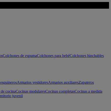
os
Colchones de espuma
Colchones para bebé
Colchones hinchables
esquineros
Armarios vestidores
Armarios auxiliares
Zapateros
 de cocina
Cocinas modulares
Cocinas completas
Cocinas a medida
mitorio juvenil