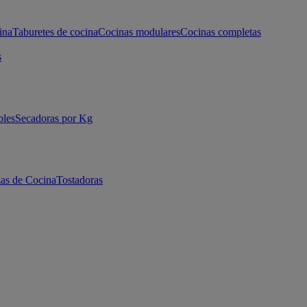
ina
Taburetes de cocina
Cocinas modulares
Cocinas completas
s
bles
Secadoras por Kg
as de Cocina
Tostadoras