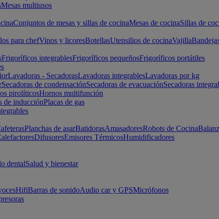
s
Mesas multiusos
cina
Conjuntos de mesas y sillas de cocina
Mesas de cocina
Sillas de coc
los para chef
Vinos y licores
Botellas
Utensilios de cocina
Vajilla
Bandeja
s
Frigoríficos integrables
Frigoríficos pequeños
Frigoríficos portátiles
es
ior
Lavadoras - Secadoras
Lavadoras integrables
Lavadoras por kg
r
Secadoras de condensación
Secadoras de evacuación
Secadoras integra
s pirolíticos
Hornos multifunción
s de inducción
Placas de gas
ntegrables
afeteras
Planchas de asar
Batidoras
Amasadores
Robots de Cocina
Balanz
alefactores
Difusores
Emisores Térmicos
Humidificadores
o dental
Salud y bienestar
voces
Hifi
Barras de sonido
Audio car y GPS
Micrófonos
presoras