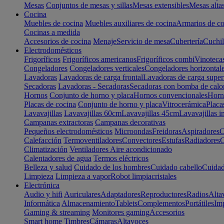
Mesas
Conjuntos de mesas y sillas
Mesas extensibles
Mesas alta
Cocina
Muebles de cocina
Muebles auxiliares de cocina
Armarios de co
Cocinas a medida
Accesorios de cocina
Menaje
Servicio de mesa
Cubertería
Cuchil
Electrodomésticos
Frigoríficos
Frigoríficos americanos
Frigoríficos combi
Vinoteca
Congeladores
Congeladores verticales
Congeladores horizontal
Lavadoras
Lavadoras de carga frontal
Lavadoras de carga super
Secadoras
Lavadoras - Secadoras
Secadoras con bomba de calo
Hornos
Conjunto de horno y placa
Hornos convencionales
Horno
Placas de cocina
Conjunto de horno y placa
Vitrocerámica
Placa
Lavavajillas
Lavavajillas 60cm
Lavavajillas 45cm
Lavavajillas i
Campanas extractoras
Campanas decorativas
Pequeños electrodomésticos
Microondas
Freidoras
Aspiradores
C
Calefacción
Termoventiladores
Convectores
Estufas
Radiadores
C
Climatización
Ventiladores
Aire acondicionado
Calentadores de agua
Termos eléctricos
Belleza y salud
Cuidado de los hombres
Cuidado cabello
Cuidad
Limpieza
Limpieza a vapor
Robot limpiacristales
Electrónica
Audio y hifi
Auriculares
Adaptadores
Reproductores
Radios
Alta
Informática
Almacenamiento
Tablets
Complementos
Portátiles
Im
Gaming & streaming
Monitores gaming
Accesorios
Smart home
Timbres
Cámaras
Altavoces