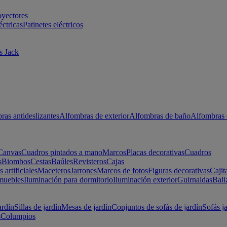
oyectores
éctricas
Patinetes eléctricos
s Jack
ras antideslizantes
Alfombras de exterior
Alfombras de baño
Alfombras 
Canvas
Cuadros pintados a mano
Marcos
Placas decorativas
Cuadros
s
Biombos
Cestas
Baúles
Revisteros
Cajas
s artificiales
Maceteros
Jarrones
Marcos de fotos
Figuras decorativas
Cajit
muebles
Iluminación para dormitorio
Iluminación exterior
Guirnaldas
Bali
ardín
Sillas de jardín
Mesas de jardín
Conjuntos de sofás de jardín
Sofás j
s
Columpios