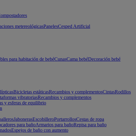
ompostadores
aciones metereológicas
Paneles
Cesped Artificial
les para habitación de bebé
Cunas
Cama bebé
Decoración bebé
lípticas
Bicicletas estáticas
Recambios y complementos
Cintas
Rodillos
taformas vibratorias
Recambios y complementos
s y esferas de equilibrio
ón
alleros
Jaboneras
Escobillero
Portarrollos
Cestas de ropa
cadores para baño
Armarios para baño
Repisa para baño
inados
Espejos de baño con aumento