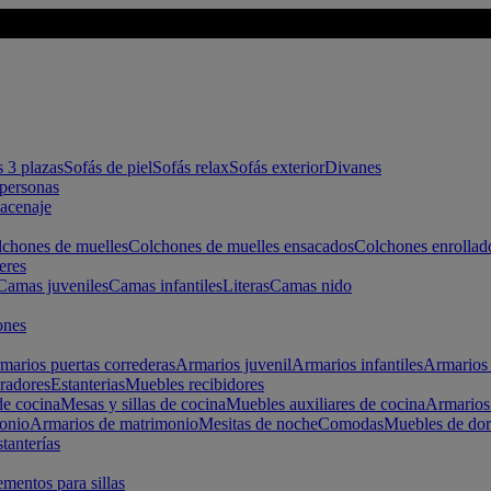
s 3 plazas
Sofás de piel
Sofás relax
Sofás exterior
Divanes
apersonas
macenaje
chones de muelles
Colchones de muelles ensacados
Colchones enrollad
eres
Camas juveniles
Camas infantiles
Literas
Camas nido
ones
marios puertas correderas
Armarios juvenil
Armarios infantiles
Armarios 
radores
Estanterias
Muebles recibidores
e cocina
Mesas y sillas de cocina
Muebles auxiliares de cocina
Armarios
onio
Armarios de matrimonio
Mesitas de noche
Comodas
Muebles de dor
tanterías
entos para sillas