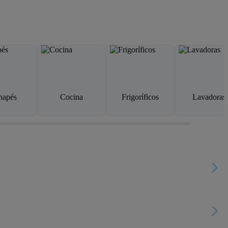
napés
Cocina
Frigoríficos
Lavadoras