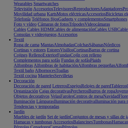
Wearables
Smartwatches
Televisión
Accesorios
Televisores
Reproductores
Adaptadores
Pr
Movilidad urbana
Karts
Motos eléctricas
Accesorios
Bicicletas el
Telefonía
Teléfonos fijos
Gadgets y complementos
Smartphones
Foto y vídeo
Cámaras de fotos
Trípodes
Videocámaras
Cables
Cables HDMI
Cables de alimentación
Cables USB
Cable
Consolas y videojuegos
Accesorios
Textil
Ropa de cama
Mantas
Almohadas
Colchas
Sábanas
Nórdicos
Cortinas y estores
Estores
Visillos
Cortinas
Barras de cortina
Cojines
Relleno
Exterior
Fundas
Cojín con relleno
Complementos para sofás
Fundas de sofás
Plaids
Alfombras
Alfombras de habitación
Alfombras pequeñas
Alfomb
Textil baño
Albornoces
Toallas
Textil cocina
Manteles
Servilletas
Decoración
Decoración de pared
Letreros
Espejos
Relojes de pared
Tableros
Organización
Cajas decorativas
Percheros
Burros de ropa
Joyero
Objetos decorativos
Velas
Faroles
Centros de mesa
Navidad
Flore
Iluminación
Lámparas
Iluminación decorativa
Iluminación para 
Tendencias y temporadas
Jardín
Muebles de jardín
Set de jardín
Conjuntos de mesas y sillas de j
Hamacas y tumbonas
Accesorios
Balancines
Tumbonas
Hamaca
Pérgolas
Cenadores
Carpas
Pérgolas