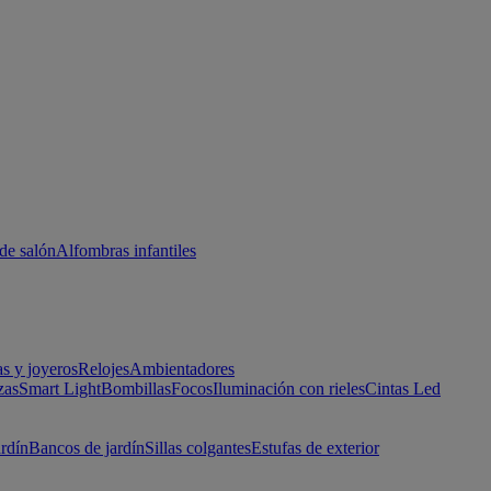
de salón
Alfombras infantiles
as y joyeros
Relojes
Ambientadores
zas
Smart Light
Bombillas
Focos
Iluminación con rieles
Cintas Led
ardín
Bancos de jardín
Sillas colgantes
Estufas de exterior