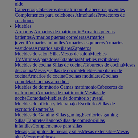
nido
Cabeceros
Cabeceros de matrimonio
Cabeceros juveniles
Complementos para colchones
Almohadas
Protectores de
colchones
Muebles
Armarios
Armarios de matrimonio
Armarios puertas
batientes
Armarios puertas correderas
Armarios
juvenil
Armarios infantiles
Armarios esquineros
Armarios
vestidores
Armarios auxiliares
Zapateros
Muebles de salón
Sillas
Mesas de salón
Muebles
TV
Vitrinas
Aparadores
Estanterias
Muebles recibidores
Muebles de cocina
Sillas de cocinas
Taburetes de cocina
Mesas
de cocina
Mesas y sillas de cocina
Muebles auxiliares de
cocina
Armarios de cocina
Cocinas modulares
Cocinas
completas
Cocinas a medida
Muebles de dormitorio
Camas matrimonio
Cabeceros de
matrimonio
Armarios de matrimonio
Mesitas de
noche
Comodas
Muebles de dormitorio juvenil
Muebles de oficina y teletrabajo
Escritorios
Sillas de
escritorio
Estanterías
Muebles de Gaming
Sillas gaming
Escritorios gaming
Sillas
Taburetes
Bancos
Sillas de comedor
Sillas
infantiles
Complementos para sillas
Mesas
Conjuntos de mesas y sillas
Mesas extensibles
Mesas
altas
Mesas multiusos