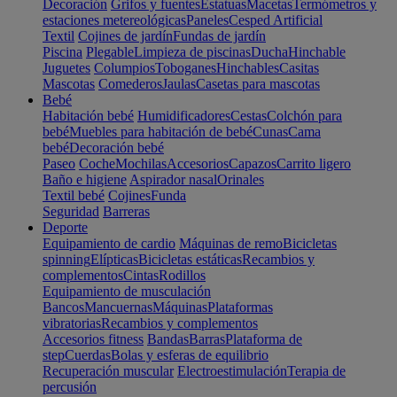
Decoración
Grifos y fuentes
Estatuas
Macetas
Termómetros y
estaciones metereológicas
Paneles
Cesped Artificial
Textil
Cojines de jardín
Fundas de jardín
Piscina
Plegable
Limpieza de piscinas
Ducha
Hinchable
Juguetes
Columpios
Toboganes
Hinchables
Casitas
Mascotas
Comederos
Jaulas
Casetas para mascotas
Bebé
Habitación bebé
Humidificadores
Cestas
Colchón para
bebé
Muebles para habitación de bebé
Cunas
Cama
bebé
Decoración bebé
Paseo
Coche
Mochilas
Accesorios
Capazos
Carrito ligero
Baño e higiene
Aspirador nasal
Orinales
Textil bebé
Cojines
Funda
Seguridad
Barreras
Deporte
Equipamiento de cardio
Máquinas de remo
Bicicletas
spinning
Elípticas
Bicicletas estáticas
Recambios y
complementos
Cintas
Rodillos
Equipamiento de musculación
Bancos
Mancuernas
Máquinas
Plataformas
vibratorias
Recambios y complementos
Accesorios fitness
Bandas
Barras
Plataforma de
step
Cuerdas
Bolas y esferas de equilibrio
Recuperación muscular
Electroestimulación
Terapia de
percusión