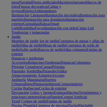
mesa
Navidad
Flores artificiales
Maceteros
Jarrones
Marcos de
fotos
Figuras decorativas
Cajitas y
joyeros
Relojes
Ambientadores
Iluminación
Lámparas
Iluminación decorativa
Iluminación para
muebles
Iluminación para dormitorio
Iluminación
exterior
Guirnaldas
Balizas
Smart
Light
Bombillas
Focos
Iluminación con rieles
Cintas Led
Tendencias y temporadas
Jardín
Muebles de jardín
Set de jardín
Conjuntos de mesas y sillas de
jardín
Sillas de jardín
Mesas de jardín
Conjuntos de sofás de
jardín
Sofás jardín
Bancos de jardín
Sillas colgantes
Estufas de
exterior
Hamacas y tumbonas
Accesorios
Balancines
Tumbonas
Hamacas
Columpios
Pérgolas
Cenadores
Carpas
Pérgolas
Parasoles
Sombrillas
Parasoles
Toldos
Almacenamiento
Armarios
Arcones
Jardinería
Maquinaria
Huertos
Urbanos
Riego
Plantas
Jardineras
Compostadores
Cocina
Barbacoas
Cocina de exterior
Decoración
Grifos y fuentes
Estatuas
Macetas
Termómetros y
estaciones metereológicas
Paneles
Cesped Artificial
Textil
Cojines de jardín
Fundas de jardín
Piscina
Plegable
Limpieza de piscinas
Ducha
Hinchable