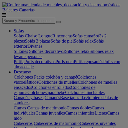
Baleares
Canarias
Sofás
Sofás
Chaise Longue
Rinconeras
Sofás cama
Sofás 2
plazas
Sofás 3 plazas
Sofás de piel
Sofás relax
Sofás
exterior
Divanes
Sillones
Sillones decorativos
Sillones relax
Sillones relax
levantapersonas
Puffs
Puffs decorativos
Puffs pera
Puffs reposapiés
Puffs con
almacenaje
Descanso
Colchones
Packs colchón y canapé
Colchones
viscoelásticos
Colchones de muelles
Colchones de muelles
ensacados
Colchones enrollados
Colchones de
espuma
Colchones para bebé
Colchones hinchables
Canapés y bases
Canapés
Base tapizadas
Somieres
Patas de
somieres
Camas
Camas de matrimonio
Camas dobles
Camas
individuales
Camas juveniles
Camas infantiles
Literas
Camas
nido
Cabeceros
Cabeceros de matrimonio
Cabeceros juveniles