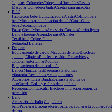
Juguetes
Columpios
Toboganes
Hinchables
Casitas
Mascotas
Comederos
Jaulas
Casetas para mascotas
Bebé
Habitación bebé
Humidificadores
Cestas
Colchón para
bebé
Muebles para habitación de bebé
Cunas
Cama
bebé
Decoración bebé
Paseo
Coche
Mochilas
Accesorios
Capazos
Carrito ligero
Baño e higiene
Aspirador nasal
Orinales
Textil bebé
Cojines
Funda
Seguridad
Barreras
Deporte
Equipamiento de cardio
Máquinas de remo
Bicicletas
spinning
Elípticas
Bicicletas estáticas
Recambios y
complementos
Cintas
Rodillos
Equipamiento de musculación
Bancos
Mancuernas
Máquinas
Plataformas
vibratorias
Recambios y complementos
Accesorios fitness
Bandas
Barras
Plataforma de
step
Cuerdas
Bolas y esferas de equilibrio
Recuperación muscular
Electroestimulación
Terapia de
percusión
Baño
Accesorios de baño
Colgadores
baño
Papeleras
Dispensadores
Toalleros
Jaboneras
Escobillero
Port
de ropa