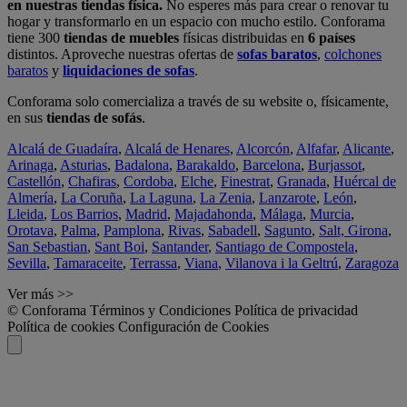
en nuestras tiendas física.
No esperes más para crear o renovar tu
hogar y transformarlo en un espacio con mucho estilo. Conforama
tiene 300
tiendas de muebles
físicas distribuidas en
6 países
distintos. Aproveche nuestras ofertas de
sofas baratos
,
colchones
baratos
y
liquidaciones de sofas
.
Conforama solo comercializa a través de su website o, físicamente,
en sus
tiendas de sofás
.
Alcalá de Guadaíra
,
Alcalá de Henares
,
Alcorcón
,
Alfafar
,
Alicante
,
Arinaga
,
Asturias
,
Badalona
,
Barakaldo
,
Barcelona
,
Burjassot
,
Castellón
,
Chafiras
,
Cordoba
,
Elche
,
Finestrat
,
Granada
,
Huércal de
Almería
,
La Coruña
,
La Laguna
,
La Zenia
,
Lanzarote
,
León
,
Lleida
,
Los Barrios
,
Madrid
,
Majadahonda
,
Málaga
,
Murcia
,
Orotava
,
Palma
,
Pamplona
,
Rivas
,
Sabadell
,
Sagunto
,
Salt, Girona
,
San Sebastian
,
Sant Boi
,
Santander
,
Santiago de Compostela
,
Sevilla
,
Tamaraceite
,
Terrassa
,
Viana
,
Vilanova i la Geltrú
,
Zaragoza
Ver más >>
© Conforama
Términos y Condiciones
Política de privacidad
Política de cookies
Configuración de Cookies