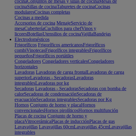
cocina
Conjuntos de mesas y sillas de cocina
Mesas de
cocina
Sillas de cocina
Taburetes de cocina
Cocinas
modulares
Cocinas completas
Cocinas a medida
Accesorios de cocina
Menaje
Servicio de
mesa
Cubertería
Cuchillos para chef
Vinos y
licores
Botellas
Utensilios de cocina
Vajilla
Bandejas
Electrodomésticos
Frigoríficos
Frigoríficos americanos
Frigoríficos
combi
Vinotecas
Frigoríficos integrables
Frigoríficos
pequeños
Frigoríficos portátiles
Congeladores
Congeladores verticales
Congeladores
horizontales
Lavadoras
Lavadoras de carga frontal
Lavadoras de carga
superior
Lavadoras - Secadoras
Lavadoras
integrables
Lavadoras por kg
Secadoras
Lavadoras - Secadoras
Secadoras con bomba de
calor
Secadoras de condensación
Secadoras de
evacuación
Secadoras integrables
Secadoras por Kg
Hornos
Conjunto de horno y placa
Hornos
convencionales
Hornos pirolíticos
Hornos multifunción
Placas de cocina
Conjunto de horno y
placa
Vitrocerámica
Placas de inducción
Placas de gas
Lavavajillas
Lavavajillas 60cm
Lavavajillas 45cm
Lavavajillas
integrables