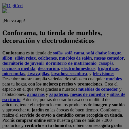
¡Nueva app!
Conforama, tu tienda de muebles,
decoración y electrodomésticos
Conforama
es tu tienda de
sofás
,
sofá cama
,
sofá chaise longue
,
sillón
,
sillón relax
,
colchones
,
muebles de salón
,
mesas comedor
,
dormitorio de juvenil
,
dormitorio de matrimonio
,
canapés
,
cocinas a medida
,
decoración
,
electrodomésticos
,
frigoríficos
,
microondas
,
lavavajillas
,
lavadora secadora
, y
televisiones
.
Descubre nuestra amplia variedad de estilos en cualquier
muebles
para tu hogar,
con los mejores precios y promociones
. Crea el
espacio en el que vives gracias a nuestros
muebles de comedor
y
habitaciones,
armarios
y
zapateros
,
mesas de comedor
y
sillas de
escritorio
. Además, podrás decorar tu casa con multitud de
artículos, tener el mejor ocio con los productos de
imagen y sonido
y aprovechar tu
jardín
en las épocas de buen tiempo. Conforama
realiza el
servicio de envío a domicilio como recogida en tienda.
Podrás
comprar online
entre nuestra gama de más de 7.000
productos y
recibirlo en tu domicilio
, o bien con
recogida gratis