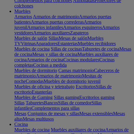
Complementos para colchones
Almohadas
Protectores de
colchones
Muebles
Armarios
Armarios de matrimonio
Armarios puertas
batientes
Armarios puertas correderas
Armarios
juvenil
Armarios infantiles
Armarios esquineros
Armarios
vestidores
Armarios auxiliares
Zapateros
Muebles de salón
Sillas
Mesas de salón
Muebles
TV
Vitrinas
Aparadores
Estanterias
Muebles recibidores
Muebles de cocina
Sillas de cocinas
Taburetes de cocina
Mesas
de cocina
Mesas y sillas de cocina
Muebles auxiliares de
cocina
Armarios de cocina
Cocinas modulares
Cocinas
completas
Cocinas a medida
Muebles de dormitorio
Camas matrimonio
Cabeceros de
matrimonio
Armarios de matrimonio
Mesitas de
noche
Comodas
Muebles de dormitorio juvenil
Muebles de oficina y teletrabajo
Escritorios
Sillas de
escritorio
Estanterías
Muebles de Gaming
Sillas gaming
Escritorios gaming
Sillas
Taburetes
Bancos
Sillas de comedor
Sillas
infantiles
Complementos para sillas
Mesas
Conjuntos de mesas y sillas
Mesas extensibles
Mesas
altas
Mesas multiusos
Cocina
Muebles de cocina
Muebles auxiliares de cocina
Armarios de