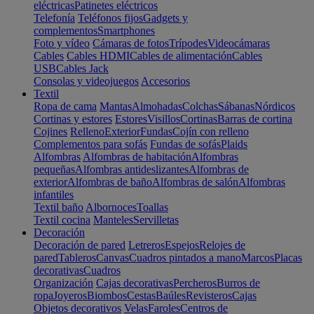
eléctricas
Patinetes eléctricos
Telefonía
Teléfonos fijos
Gadgets y
complementos
Smartphones
Foto y vídeo
Cámaras de fotos
Trípodes
Videocámaras
Cables
Cables HDMI
Cables de alimentación
Cables
USB
Cables Jack
Consolas y videojuegos
Accesorios
Textil
Ropa de cama
Mantas
Almohadas
Colchas
Sábanas
Nórdicos
Cortinas y estores
Estores
Visillos
Cortinas
Barras de cortina
Cojines
Relleno
Exterior
Fundas
Cojín con relleno
Complementos para sofás
Fundas de sofás
Plaids
Alfombras
Alfombras de habitación
Alfombras
pequeñas
Alfombras antideslizantes
Alfombras de
exterior
Alfombras de baño
Alfombras de salón
Alfombras
infantiles
Textil baño
Albornoces
Toallas
Textil cocina
Manteles
Servilletas
Decoración
Decoración de pared
Letreros
Espejos
Relojes de
pared
Tableros
Canvas
Cuadros pintados a mano
Marcos
Placas
decorativas
Cuadros
Organización
Cajas decorativas
Percheros
Burros de
ropa
Joyeros
Biombos
Cestas
Baúles
Revisteros
Cajas
Objetos decorativos
Velas
Faroles
Centros de