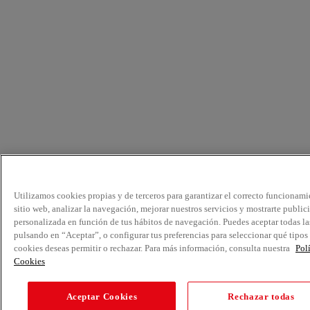
Utilizamos cookies propias y de terceros para garantizar el correcto funcionami
sitio web, analizar la navegación, mejorar nuestros servicios y mostrarte public
personalizada en función de tus hábitos de navegación. Puedes aceptar todas la
pulsando en “Aceptar”, o configurar tus preferencias para seleccionar qué tipos
cookies deseas permitir o rechazar. Para más información, consulta nuestra
Pol
Cookies
Aceptar Cookies
Rechazar todas