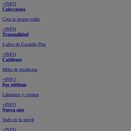
+INFO
Colecciones
Crea tu propio estilo
+INFO
Tranquilidad
6 años de Garantía Plus
+INFO
Catálogos
Miles de productos
+INFO
Por teléfono
Llámanos y compra
+INFO
Nueva app
Todo en tu móvil
+INFO