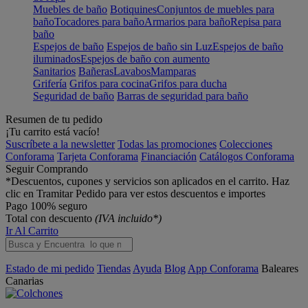
Muebles de baño
Botiquines
Conjuntos de muebles para
baño
Tocadores para baño
Armarios para baño
Repisa para
baño
Espejos de baño
Espejos de baño sin Luz
Espejos de baño
iluminados
Espejos de baño con aumento
Sanitarios
Bañeras
Lavabos
Mamparas
Grifería
Grifos para cocina
Grifos para ducha
Seguridad de baño
Barras de seguridad para baño
Resumen de tu pedido
¡Tu carrito está vacío!
Suscríbete a la newsletter
Todas las promociones
Colecciones
Conforama
Tarjeta Conforama
Financiación
Catálogos Conforama
Seguir Comprando
*Descuentos, cupones y servicios son aplicados en el carrito. Haz
clic en Tramitar Pedido para ver estos descuentos e importes
Pago 100% seguro
Total con descuento
(IVA incluido*)
Ir Al Carrito
Estado de mi pedido
Tiendas
Ayuda
Blog
App Conforama
Baleares
Canarias