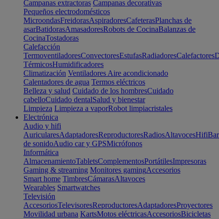
Campanas extractoras
Campanas decorativas
Pequeños electrodomésticos
Microondas
Freidoras
Aspiradores
Cafeteras
Planchas de
asar
Batidoras
Amasadores
Robots de Cocina
Balanzas de
Cocina
Tostadoras
Calefacción
Termoventiladores
Convectores
Estufas
Radiadores
Calefactores
D
Térmicos
Humidificadores
Climatización
Ventiladores
Aire acondicionado
Calentadores de agua
Termos eléctricos
Belleza y salud
Cuidado de los hombres
Cuidado
cabello
Cuidado dental
Salud y bienestar
Limpieza
Limpieza a vapor
Robot limpiacristales
Electrónica
Audio y hifi
Auriculares
Adaptadores
Reproductores
Radios
Altavoces
Hifi
Bar
de sonido
Audio car y GPS
Micrófonos
Informática
Almacenamiento
Tablets
Complementos
Portátiles
Impresoras
Gaming & streaming
Monitores gaming
Accesorios
Smart home
Timbres
Cámaras
Altavoces
Wearables
Smartwatches
Televisión
Accesorios
Televisores
Reproductores
Adaptadores
Proyectores
Movilidad urbana
Karts
Motos eléctricas
Accesorios
Bicicletas