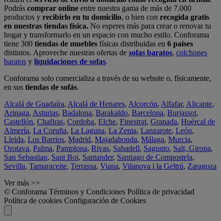
Podrás
comprar online
entre nuestra gama de más de 7.000
productos y
recibirlo en tu domicilio
, o bien con
recogida gratis
en nuestras tiendas física.
No esperes más para crear o renovar tu
hogar y transformarlo en un espacio con mucho estilo. Conforama
tiene 300
tiendas de muebles
físicas distribuidas en
6 países
distintos. Aproveche nuestras ofertas de
sofas baratos
,
colchones
baratos
y
liquidaciones de sofas
.
Conforama solo comercializa a través de su website o, físicamente,
en sus
tiendas de sofás
.
Alcalá de Guadaíra
,
Alcalá de Henares
,
Alcorcón
,
Alfafar
,
Alicante
,
Arinaga
,
Asturias
,
Badalona
,
Barakaldo
,
Barcelona
,
Burjassot
,
Castellón
,
Chafiras
,
Cordoba
,
Elche
,
Finestrat
,
Granada
,
Huércal de
Almería
,
La Coruña
,
La Laguna
,
La Zenia
,
Lanzarote
,
León
,
Lleida
,
Los Barrios
,
Madrid
,
Majadahonda
,
Málaga
,
Murcia
,
Orotava
,
Palma
,
Pamplona
,
Rivas
,
Sabadell
,
Sagunto
,
Salt, Girona
,
San Sebastian
,
Sant Boi
,
Santander
,
Santiago de Compostela
,
Sevilla
,
Tamaraceite
,
Terrassa
,
Viana
,
Vilanova i la Geltrú
,
Zaragoza
Ver más >>
© Conforama
Términos y Condiciones
Política de privacidad
Política de cookies
Configuración de Cookies