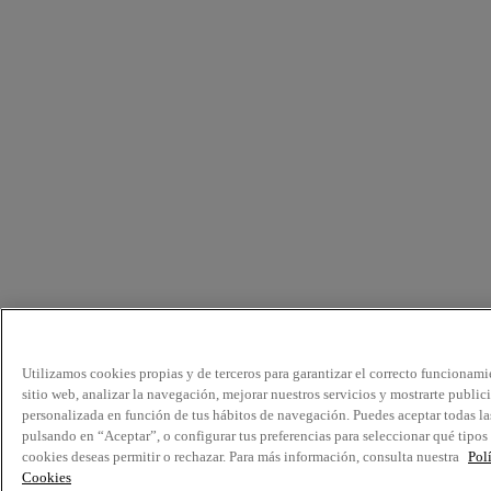
Utilizamos cookies propias y de terceros para garantizar el correcto funcionami
sitio web, analizar la navegación, mejorar nuestros servicios y mostrarte public
personalizada en función de tus hábitos de navegación. Puedes aceptar todas la
pulsando en “Aceptar”, o configurar tus preferencias para seleccionar qué tipos
cookies deseas permitir o rechazar. Para más información, consulta nuestra
Pol
Cookies