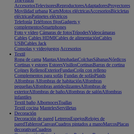
Televisión
Accesorios
Televisores
Reproductores
Adaptadores
Proyectores
Movilidad urbana
Karts
Motos eléctricas
Accesorios
Bicicletas
eléctricas
Patinetes eléctricos
Telefonía
Teléfonos fijos
Gadgets y
complementos
Smartphones
Foto y vídeo
Cámaras de fotos
Trípodes
Videocámaras
Cables
Cables HDMI
Cables de alimentación
Cables
USB
Cables Jack
Consolas y videojuegos
Accesorios
Textil
Ropa de cama
Mantas
Almohadas
Colchas
Sábanas
Nórdicos
Cortinas y estores
Estores
Visillos
Cortinas
Barras de cortina
Cojines
Relleno
Exterior
Fundas
Cojín con relleno
Complementos para sofás
Fundas de sofás
Plaids
Alfombras
Alfombras de habitación
Alfombras
pequeñas
Alfombras antideslizantes
Alfombras de
exterior
Alfombras de baño
Alfombras de salón
Alfombras
infantiles
Textil baño
Albornoces
Toallas
Textil cocina
Manteles
Servilletas
Decoración
Decoración de pared
Letreros
Espejos
Relojes de
pared
Tableros
Canvas
Cuadros pintados a mano
Marcos
Placas
decorativas
Cuadros