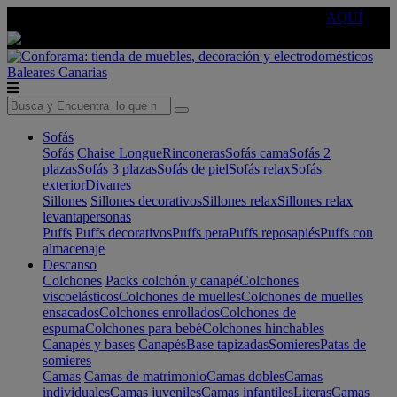
🔵Cambia tu electro con
-10% EXTRA
de descuento ☑️
AQUÍ
Baleares
Canarias
Sofás
Sofás
Chaise Longue
Rinconeras
Sofás cama
Sofás 2
plazas
Sofás 3 plazas
Sofás de piel
Sofás relax
Sofás
exterior
Divanes
Sillones
Sillones decorativos
Sillones relax
Sillones relax
levantapersonas
Puffs
Puffs decorativos
Puffs pera
Puffs reposapiés
Puffs con
almacenaje
Descanso
Colchones
Packs colchón y canapé
Colchones
viscoelásticos
Colchones de muelles
Colchones de muelles
ensacados
Colchones enrollados
Colchones de
espuma
Colchones para bebé
Colchones hinchables
Canapés y bases
Canapés
Base tapizadas
Somieres
Patas de
somieres
Camas
Camas de matrimonio
Camas dobles
Camas
individuales
Camas juveniles
Camas infantiles
Literas
Camas