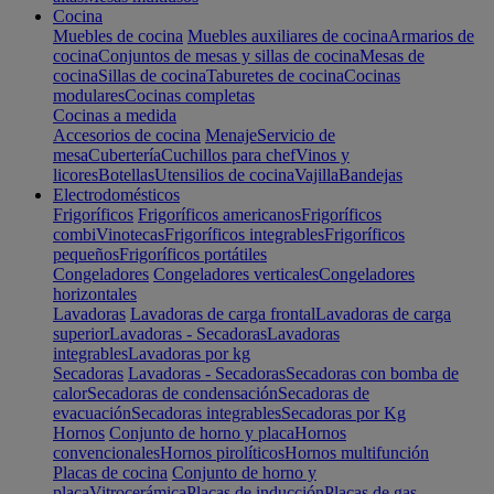
Cocina
Muebles de cocina
Muebles auxiliares de cocina
Armarios de
cocina
Conjuntos de mesas y sillas de cocina
Mesas de
cocina
Sillas de cocina
Taburetes de cocina
Cocinas
modulares
Cocinas completas
Cocinas a medida
Accesorios de cocina
Menaje
Servicio de
mesa
Cubertería
Cuchillos para chef
Vinos y
licores
Botellas
Utensilios de cocina
Vajilla
Bandejas
Electrodomésticos
Frigoríficos
Frigoríficos americanos
Frigoríficos
combi
Vinotecas
Frigoríficos integrables
Frigoríficos
pequeños
Frigoríficos portátiles
Congeladores
Congeladores verticales
Congeladores
horizontales
Lavadoras
Lavadoras de carga frontal
Lavadoras de carga
superior
Lavadoras - Secadoras
Lavadoras
integrables
Lavadoras por kg
Secadoras
Lavadoras - Secadoras
Secadoras con bomba de
calor
Secadoras de condensación
Secadoras de
evacuación
Secadoras integrables
Secadoras por Kg
Hornos
Conjunto de horno y placa
Hornos
convencionales
Hornos pirolíticos
Hornos multifunción
Placas de cocina
Conjunto de horno y
placa
Vitrocerámica
Placas de inducción
Placas de gas