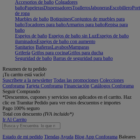
Accesorios de baño
Colgadores
baño
Papeleras
Dispensadores
Toalleros
Jaboneras
Escobillero
Port
de ropa
Muebles de baño
Botiquines
Conjuntos de muebles para
baño
Tocadores para baño
Armarios para baño
Repisa para
baño
Espejos de baño
Espejos de baño sin Luz
Espejos de baño
iluminados
Espejos de baño con aumento
Sanitarios
Bañeras
Lavabos
Mamparas
Grifería
Grifos para cocina
Grifos para ducha
Seguridad de baño
Barras de seguridad para baño
Resumen de tu pedido
¡Tu carrito está vacío!
Suscríbete a la newsletter
Todas las promociones
Colecciones
Conforama
Tarjeta Conforama
Financiación
Catálogos Conforama
Seguir Comprando
*Descuentos, cupones y servicios son aplicados en el carrito. Haz
clic en Tramitar Pedido para ver estos descuentos e importes
Pago 100% seguro
Total con descuento
(IVA incluido*)
Ir Al Carrito
Estado de mi pedido
Tiendas
Ayuda
Blog
App Conforama
Baleares