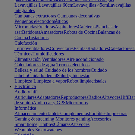
Lavavajillas
Lavavajillas 60cm
Lavavajillas 45cm
Lavavajillas
integrables
Campanas extractoras
Campanas decorativas
Pequeños electrodomésticos
Microondas
Freidoras
Aspiradores
Cafeteras
Planchas de
asar
Batidoras
Amasadores
Robots de Cocina
Balanzas de
Cocina
Tostadoras
Calefacción
Termoventiladores
Convectores
Estufas
Radiadores
Calefactores
D
Térmicos
Humidificadores
Climatización
Ventiladores
Aire acondicionado
Calentadores de agua
Termos eléctricos
Belleza y salud
Cuidado de los hombres
Cuidado
cabello
Cuidado dental
Salud y bienestar
Limpieza
Limpieza a vapor
Robot limpiacristales
Electrónica
Audio y hifi
Auriculares
Adaptadores
Reproductores
Radios
Altavoces
Hifi
Bar
de sonido
Audio car y GPS
Micrófonos
Informática
Almacenamiento
Tablets
Complementos
Portátiles
Impresoras
Gaming & streaming
Monitores gaming
Accesorios
Smart home
Timbres
Cámaras
Altavoces
Wearables
Smartwatches