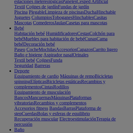
estaciones metereológicas
Paneles
Cesped Artificial
Textil
Cojines de jardín
Fundas de jardín
Piscina
Plegable
Limpieza de piscinas
Ducha
Hinchable
Juguetes
Columpios
Toboganes
Hinchables
Casitas
Mascotas
Comederos
Jaulas
Casetas para mascotas
Bebé
Habitación bebé
Humidificadores
Cestas
Colchón para
bebé
Muebles para habitación de bebé
Cunas
Cama
bebé
Decoración bebé
Paseo
Coche
Mochilas
Accesorios
Capazos
Carrito ligero
Baño e higiene
Aspirador nasal
Orinales
Textil bebé
Cojines
Funda
Seguridad
Barreras
Deporte
Equipamiento de cardio
Máquinas de remo
Bicicletas
spinning
Elípticas
Bicicletas estáticas
Recambios y
complementos
Cintas
Rodillos
Equipamiento de musculación
Bancos
Mancuernas
Máquinas
Plataformas
vibratorias
Recambios y complementos
Accesorios fitness
Bandas
Barras
Plataforma de
step
Cuerdas
Bolas y esferas de equilibrio
Recuperación muscular
Electroestimulación
Terapia de
percusión
Baño