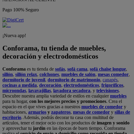
Pago 100% Seguro
¡Nueva app!
Conforama, tu tienda de muebles,
decoración y electrodomésticos
Conforama
es tu tienda de
sofás
,
sofá cama
,
sofá chaise longue
,
sillón
,
sillón relax
,
colchones
,
muebles de salón
,
mesas comedor
,
dormitorio de juvenil
,
dormitorio de matrimonio
,
canapés
,
cocinas a medida
,
decoración
,
electrodomésticos
,
frigoríficos
,
microondas
,
lavavajillas
,
lavadora secadora
, y
televisiones
.
Descubre nuestra amplia variedad de estilos en cualquier
muebles
para tu hogar,
con los mejores precios y promociones
. Crea el
espacio en el que vives gracias a nuestros
muebles de comedor
y
habitaciones,
armarios
y
zapateros
,
mesas de comedor
y
sillas de
escritorio
. Además, podrás decorar tu casa con multitud de
artículos, tener el mejor ocio con los productos de
imagen y sonido
y aprovechar tu
jardín
en las épocas de buen tiempo. Conforama
realiza el
servicio de envío a domicilio como recogida en tienda.