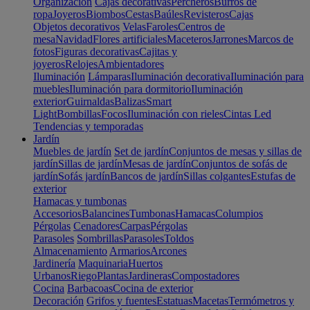
Organización
Cajas decorativas
Percheros
Burros de
ropa
Joyeros
Biombos
Cestas
Baúles
Revisteros
Cajas
Objetos decorativos
Velas
Faroles
Centros de
mesa
Navidad
Flores artificiales
Maceteros
Jarrones
Marcos de
fotos
Figuras decorativas
Cajitas y
joyeros
Relojes
Ambientadores
Iluminación
Lámparas
Iluminación decorativa
Iluminación para
muebles
Iluminación para dormitorio
Iluminación
exterior
Guirnaldas
Balizas
Smart
Light
Bombillas
Focos
Iluminación con rieles
Cintas Led
Tendencias y temporadas
Jardín
Muebles de jardín
Set de jardín
Conjuntos de mesas y sillas de
jardín
Sillas de jardín
Mesas de jardín
Conjuntos de sofás de
jardín
Sofás jardín
Bancos de jardín
Sillas colgantes
Estufas de
exterior
Hamacas y tumbonas
Accesorios
Balancines
Tumbonas
Hamacas
Columpios
Pérgolas
Cenadores
Carpas
Pérgolas
Parasoles
Sombrillas
Parasoles
Toldos
Almacenamiento
Armarios
Arcones
Jardinería
Maquinaria
Huertos
Urbanos
Riego
Plantas
Jardineras
Compostadores
Cocina
Barbacoas
Cocina de exterior
Decoración
Grifos y fuentes
Estatuas
Macetas
Termómetros y