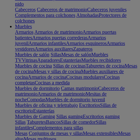
nido
Cabeceros
Cabeceros de matrimonio
Cabeceros juveniles
Complementos para colchones
Almohadas
Protectores de
colchones
Muebles
Armarios
Armarios de matrimonio
Armarios puertas
batientes
Armarios puertas correderas
Armarios
juvenil
Armarios infantiles
Armarios esquineros
Armarios
vestidores
Armarios auxiliares
Zapateros
Muebles de salón
Sillas
Mesas de salón
Muebles
TV
Vitrinas
Aparadores
Estanterias
Muebles recibidores
Muebles de cocina
Sillas de cocinas
Taburetes de cocina
Mesas
de cocina
Mesas y sillas de cocina
Muebles auxiliares de
cocina
Armarios de cocina
Cocinas modulares
Cocinas
completas
Cocinas a medida
Muebles de dormitorio
Camas matrimonio
Cabeceros de
matrimonio
Armarios de matrimonio
Mesitas de
noche
Comodas
Muebles de dormitorio juvenil
Muebles de oficina y teletrabajo
Escritorios
Sillas de
escritorio
Estanterías
Muebles de Gaming
Sillas gaming
Escritorios gaming
Sillas
Taburetes
Bancos
Sillas de comedor
Sillas
infantiles
Complementos para sillas
Mesas
Conjuntos de mesas y sillas
Mesas extensibles
Mesas
altas
Mesas multiusos