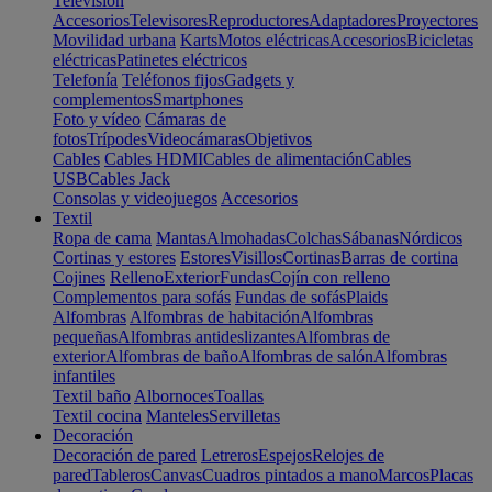
Televisión
Accesorios
Televisores
Reproductores
Adaptadores
Proyectores
Movilidad urbana
Karts
Motos eléctricas
Accesorios
Bicicletas
eléctricas
Patinetes eléctricos
Telefonía
Teléfonos fijos
Gadgets y
complementos
Smartphones
Foto y vídeo
Cámaras de
fotos
Trípodes
Videocámaras
Objetivos
Cables
Cables HDMI
Cables de alimentación
Cables
USB
Cables Jack
Consolas y videojuegos
Accesorios
Textil
Ropa de cama
Mantas
Almohadas
Colchas
Sábanas
Nórdicos
Cortinas y estores
Estores
Visillos
Cortinas
Barras de cortina
Cojines
Relleno
Exterior
Fundas
Cojín con relleno
Complementos para sofás
Fundas de sofás
Plaids
Alfombras
Alfombras de habitación
Alfombras
pequeñas
Alfombras antideslizantes
Alfombras de
exterior
Alfombras de baño
Alfombras de salón
Alfombras
infantiles
Textil baño
Albornoces
Toallas
Textil cocina
Manteles
Servilletas
Decoración
Decoración de pared
Letreros
Espejos
Relojes de
pared
Tableros
Canvas
Cuadros pintados a mano
Marcos
Placas