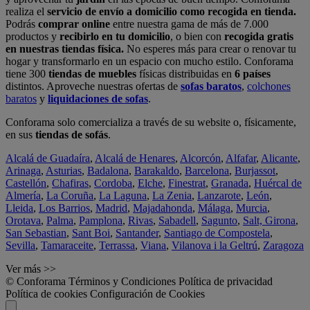
realiza el
servicio de envío a domicilio como recogida en tienda.
Podrás
comprar online
entre nuestra gama de más de 7.000
productos y
recibirlo en tu domicilio
, o bien con
recogida gratis
en nuestras tiendas física.
No esperes más para crear o renovar tu
hogar y transformarlo en un espacio con mucho estilo. Conforama
tiene 300
tiendas de muebles
físicas distribuidas en
6 países
distintos. Aproveche nuestras ofertas de
sofas baratos
,
colchones
baratos
y
liquidaciones de sofas
.
Conforama solo comercializa a través de su website o, físicamente,
en sus
tiendas de sofás
.
Alcalá de Guadaíra
,
Alcalá de Henares
,
Alcorcón
,
Alfafar
,
Alicante
,
Arinaga
,
Asturias
,
Badalona
,
Barakaldo
,
Barcelona
,
Burjassot
,
Castellón
,
Chafiras
,
Cordoba
,
Elche
,
Finestrat
,
Granada
,
Huércal de
Almería
,
La Coruña
,
La Laguna
,
La Zenia
,
Lanzarote
,
León
,
Lleida
,
Los Barrios
,
Madrid
,
Majadahonda
,
Málaga
,
Murcia
,
Orotava
,
Palma
,
Pamplona
,
Rivas
,
Sabadell
,
Sagunto
,
Salt, Girona
,
San Sebastian
,
Sant Boi
,
Santander
,
Santiago de Compostela
,
Sevilla
,
Tamaraceite
,
Terrassa
,
Viana
,
Vilanova i la Geltrú
,
Zaragoza
Ver más >>
© Conforama
Términos y Condiciones
Política de privacidad
Política de cookies
Configuración de Cookies