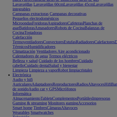
Lavavajillas
Lavavajillas 60cm
Lavavajillas 45cm
Lavavajillas
integrables
Campanas extractoras
Campanas decorativas
Pequeños electrodomésticos
Microondas
Freidoras
Aspiradores
Cafeteras
Planchas de
asar
Batidoras
Amasadores
Robots de Cocina
Balanzas de
Cocina
Tostadoras
Calefacción
Termoventiladores
Convectores
Estufas
Radiadores
Calefactores
D
Térmicos
Humidificadores
Climatización
Ventiladores
Aire acondicionado
Calentadores de agua
Termos eléctricos
Belleza y salud
Cuidado de los hombres
Cuidado
cabello
Cuidado dental
Salud y bienestar
Limpieza
Limpieza a vapor
Robot limpiacristales
Electrónica
Audio y hifi
Auriculares
Adaptadores
Reproductores
Radios
Altavoces
Hifi
Bar
de sonido
Audio car y GPS
Micrófonos
Informática
Almacenamiento
Tablets
Complementos
Portátiles
Impresoras
Gaming & streaming
Monitores gaming
Accesorios
Smart home
Timbres
Cámaras
Altavoces
Wearables
Smartwatches