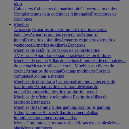
nido
Cabeceros
Cabeceros de matrimonio
Cabeceros juveniles
Complementos para colchones
Almohadas
Protectores de
colchones
Muebles
Armarios
Armarios de matrimonio
Armarios puertas
batientes
Armarios puertas correderas
Armarios
juvenil
Armarios infantiles
Armarios esquineros
Armarios
vestidores
Armarios auxiliares
Zapateros
Muebles de salón
Sillas
Mesas de salón
Muebles
TV
Vitrinas
Aparadores
Estanterias
Muebles recibidores
Muebles de cocina
Sillas de cocinas
Taburetes de cocina
Mesas
de cocina
Mesas y sillas de cocina
Muebles auxiliares de
cocina
Armarios de cocina
Cocinas modulares
Cocinas
completas
Cocinas a medida
Muebles de dormitorio
Camas matrimonio
Cabeceros de
matrimonio
Armarios de matrimonio
Mesitas de
noche
Comodas
Muebles de dormitorio juvenil
Muebles de oficina y teletrabajo
Escritorios
Sillas de
escritorio
Estanterías
Muebles de Gaming
Sillas gaming
Escritorios gaming
Sillas
Taburetes
Bancos
Sillas de comedor
Sillas
infantiles
Complementos para sillas
Mesas
Conjuntos de mesas y sillas
Mesas extensibles
Mesas
altas
Mesas multiusos