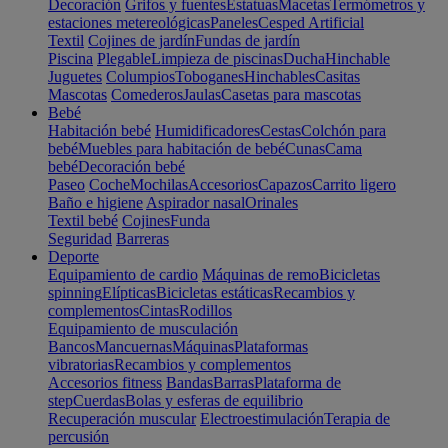
Decoración
Grifos y fuentes
Estatuas
Macetas
Termómetros y
estaciones metereológicas
Paneles
Cesped Artificial
Textil
Cojines de jardín
Fundas de jardín
Piscina
Plegable
Limpieza de piscinas
Ducha
Hinchable
Juguetes
Columpios
Toboganes
Hinchables
Casitas
Mascotas
Comederos
Jaulas
Casetas para mascotas
Bebé
Habitación bebé
Humidificadores
Cestas
Colchón para
bebé
Muebles para habitación de bebé
Cunas
Cama
bebé
Decoración bebé
Paseo
Coche
Mochilas
Accesorios
Capazos
Carrito ligero
Baño e higiene
Aspirador nasal
Orinales
Textil bebé
Cojines
Funda
Seguridad
Barreras
Deporte
Equipamiento de cardio
Máquinas de remo
Bicicletas
spinning
Elípticas
Bicicletas estáticas
Recambios y
complementos
Cintas
Rodillos
Equipamiento de musculación
Bancos
Mancuernas
Máquinas
Plataformas
vibratorias
Recambios y complementos
Accesorios fitness
Bandas
Barras
Plataforma de
step
Cuerdas
Bolas y esferas de equilibrio
Recuperación muscular
Electroestimulación
Terapia de
percusión