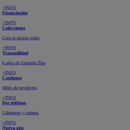
+INFO
Financiación
+INFO
Colecciones
Crea tu propio estilo
+INFO
Tranquilidad
6 años de Garantía Plus
+INFO
Catálogos
Miles de productos
+INFO
Por teléfono
Llámanos y compra
+INFO
Nueva app