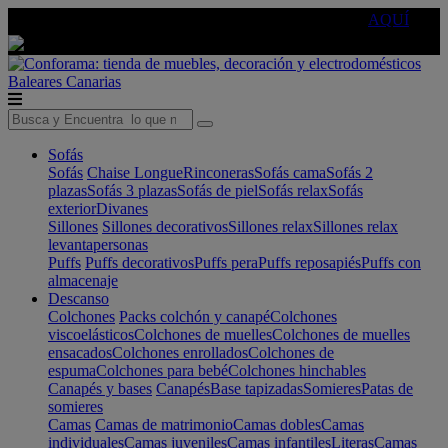
🔵Cambia tu electro con
-10% EXTRA
de descuento ☑️
AQUÍ
Baleares
Canarias
Sofás
Sofás
Chaise Longue
Rinconeras
Sofás cama
Sofás 2
plazas
Sofás 3 plazas
Sofás de piel
Sofás relax
Sofás
exterior
Divanes
Sillones
Sillones decorativos
Sillones relax
Sillones relax
levantapersonas
Puffs
Puffs decorativos
Puffs pera
Puffs reposapiés
Puffs con
almacenaje
Descanso
Colchones
Packs colchón y canapé
Colchones
viscoelásticos
Colchones de muelles
Colchones de muelles
ensacados
Colchones enrollados
Colchones de
espuma
Colchones para bebé
Colchones hinchables
Canapés y bases
Canapés
Base tapizadas
Somieres
Patas de
somieres
Camas
Camas de matrimonio
Camas dobles
Camas
individuales
Camas juveniles
Camas infantiles
Literas
Camas