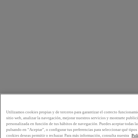
Utilizamos cookies propias y de terceros para garantizar el correcto funcionami
sitio web, analizar la navegación, mejorar nuestros servicios y mostrarte public
personalizada en función de tus hábitos de navegación. Puedes aceptar todas la
pulsando en “Aceptar”, o configurar tus preferencias para seleccionar qué tipos
cookies deseas permitir o rechazar. Para más información, consulta nuestra
Pol