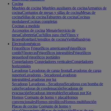
Cocina
Muebles de cocina
Muebles auxiliares de cocina
Armarios de
cocina
Conjuntos de mesas y sillas de cocina
Mesas de
cocina
Sillas de cocina
Taburetes de cocina
Cocinas
modulares
Cocinas completas
Cocinas a medida
Accesorios de cocina
Menaje
Servicio de
mesa
Cubertería
Cuchillos para chef
Vinos y
licores
Botellas
Utensilios de cocina
Vajilla
Bandejas
Electrodomésticos
Frigoríficos
Frigoríficos americanos
Frigoríficos
combi
Vinotecas
Frigoríficos integrables
Frigoríficos
pequeños
Frigoríficos portátiles
Congeladores
Congeladores verticales
Congeladores
horizontales
Lavadoras
Lavadoras de carga frontal
Lavadoras de carga
superior
Lavadoras - Secadoras
Lavadoras
integrables
Lavadoras por kg
Secadoras
Lavadoras - Secadoras
Secadoras con bomba de
calor
Secadoras de condensación
Secadoras de
evacuación
Secadoras integrables
Secadoras por Kg
Hornos
Conjunto de horno y placa
Hornos
convencionales
Hornos pirolíticos
Hornos multifunción
Placas de cocina
Conjunto de horno y
placa
Vitrocerámica
Placas de inducción
Placas de gas