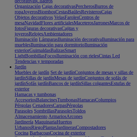
decorativas
Cuadros
Organización
Cajas decorativas
Percheros
Burros de
ropa
Joyeros
Biombos
Cestas
Baúles
Revisteros
Cajas
Objetos decorativos
Velas
Faroles
Centros de
mesa
Navidad
Flores artificiales
Maceteros
Jarrones
Marcos de
fotos
Figuras decorativas
Cajitas y
joyeros
Relojes
Ambientadores
Iluminación
Lámparas
Iluminación decorativa
Iluminación para
muebles
Iluminación para dormitorio
Iluminación
exterior
Guirnaldas
Balizas
Smart
Light
Bombillas
Focos
Iluminación con rieles
Cintas Led
Tendencias y temporadas
Jardín
Muebles de jardín
Set de jardín
Conjuntos de mesas y sillas de
jardín
Sillas de jardín
Mesas de jardín
Conjuntos de sofás de
jardín
Sofás jardín
Bancos de jardín
Sillas colgantes
Estufas de
exterior
Hamacas y tumbonas
Accesorios
Balancines
Tumbonas
Hamacas
Columpios
Pérgolas
Cenadores
Carpas
Pérgolas
Parasoles
Sombrillas
Parasoles
Toldos
Almacenamiento
Armarios
Arcones
Jardinería
Maquinaria
Huertos
Urbanos
Riego
Plantas
Jardineras
Compostadores
Cocina
Barbacoas
Cocina de exterior