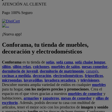
ATENCIÓN AL CLIENTE
Pago 100% Seguro
¡Nueva app!
Conforama, tu tienda de muebles,
decoración y electrodomésticos
Conforama
es tu tienda de
sofás
,
sofá cama
,
sofá chaise longue
,
sillón
,
sillón relax
,
colchones
,
muebles de salón
,
mesas comedor
,
dormitorio de juvenil
,
dormitorio de matrimonio
,
canapés
,
cocinas a medida
,
decoración
,
electrodomésticos
,
frigoríficos
,
microondas
,
lavavajillas
,
lavadora secadora
, y
televisiones
.
Descubre nuestra amplia variedad de estilos en cualquier
muebles
para tu hogar,
con los mejores precios y promociones
. Crea el
espacio en el que vives gracias a nuestros
muebles de comedor
y
habitaciones,
armarios
y
zapateros
,
mesas de comedor
y
sillas de
escritorio
. Además, podrás decorar tu casa con multitud de
artículos, tener el mejor ocio con los productos de
imagen y sonido
y aprovechar tu
jardín
en las épocas de buen tiempo. Conforama