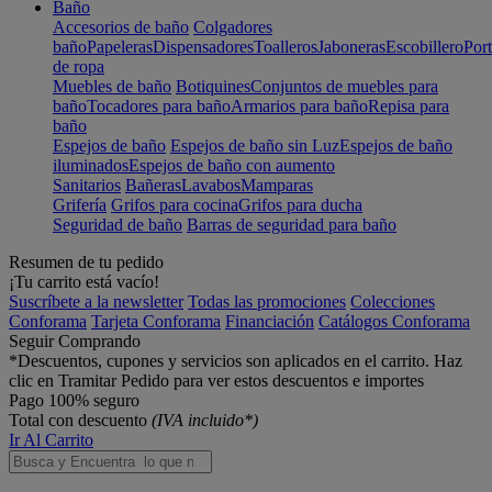
Baño
Accesorios de baño
Colgadores
baño
Papeleras
Dispensadores
Toalleros
Jaboneras
Escobillero
Port
de ropa
Muebles de baño
Botiquines
Conjuntos de muebles para
baño
Tocadores para baño
Armarios para baño
Repisa para
baño
Espejos de baño
Espejos de baño sin Luz
Espejos de baño
iluminados
Espejos de baño con aumento
Sanitarios
Bañeras
Lavabos
Mamparas
Grifería
Grifos para cocina
Grifos para ducha
Seguridad de baño
Barras de seguridad para baño
Resumen de tu pedido
¡Tu carrito está vacío!
Suscríbete a la newsletter
Todas las promociones
Colecciones
Conforama
Tarjeta Conforama
Financiación
Catálogos Conforama
Seguir Comprando
*Descuentos, cupones y servicios son aplicados en el carrito. Haz
clic en Tramitar Pedido para ver estos descuentos e importes
Pago 100% seguro
Total con descuento
(IVA incluido*)
Ir Al Carrito