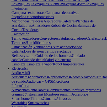
Lavavajillas
Lavavajillas 60cm
Lavavajillas 45cm
Lavavajillas
integrables
Campanas extractoras
Campanas decorativas
Pequeños electrodomésticos
Microondas
Freidoras
Aspiradores
Cafeteras
Planchas de
asar
Batidoras
Amasadores
Robots de Cocina
Balanzas de
Cocina
Tostadoras
Calefacción
Termoventiladores
Convectores
Estufas
Radiadores
Calefactores
D
Térmicos
Humidificadores
Climatización
Ventiladores
Aire acondicionado
Calentadores de agua
Termos eléctricos
Belleza y salud
Cuidado de los hombres
Cuidado
cabello
Cuidado dental
Salud y bienestar
Limpieza
Limpieza a vapor
Robot limpiacristales
Electrónica
Audio y hifi
Auriculares
Adaptadores
Reproductores
Radios
Altavoces
Hifi
Bar
de sonido
Audio car y GPS
Micrófonos
Informática
Almacenamiento
Tablets
Complementos
Portátiles
Impresoras
Gaming & streaming
Monitores gaming
Accesorios
Smart home
Timbres
Cámaras
Altavoces
Wearables
Smartwatches