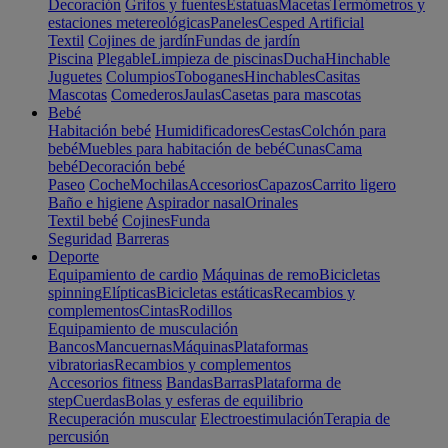
Decoración
Grifos y fuentes
Estatuas
Macetas
Termómetros y
estaciones metereológicas
Paneles
Cesped Artificial
Textil
Cojines de jardín
Fundas de jardín
Piscina
Plegable
Limpieza de piscinas
Ducha
Hinchable
Juguetes
Columpios
Toboganes
Hinchables
Casitas
Mascotas
Comederos
Jaulas
Casetas para mascotas
Bebé
Habitación bebé
Humidificadores
Cestas
Colchón para
bebé
Muebles para habitación de bebé
Cunas
Cama
bebé
Decoración bebé
Paseo
Coche
Mochilas
Accesorios
Capazos
Carrito ligero
Baño e higiene
Aspirador nasal
Orinales
Textil bebé
Cojines
Funda
Seguridad
Barreras
Deporte
Equipamiento de cardio
Máquinas de remo
Bicicletas
spinning
Elípticas
Bicicletas estáticas
Recambios y
complementos
Cintas
Rodillos
Equipamiento de musculación
Bancos
Mancuernas
Máquinas
Plataformas
vibratorias
Recambios y complementos
Accesorios fitness
Bandas
Barras
Plataforma de
step
Cuerdas
Bolas y esferas de equilibrio
Recuperación muscular
Electroestimulación
Terapia de
percusión