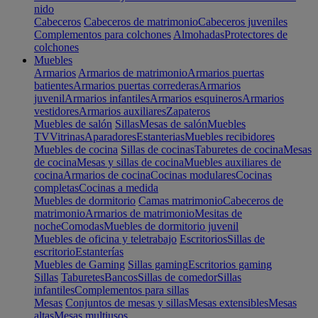
nido
Cabeceros
Cabeceros de matrimonio
Cabeceros juveniles
Complementos para colchones
Almohadas
Protectores de
colchones
Muebles
Armarios
Armarios de matrimonio
Armarios puertas
batientes
Armarios puertas correderas
Armarios
juvenil
Armarios infantiles
Armarios esquineros
Armarios
vestidores
Armarios auxiliares
Zapateros
Muebles de salón
Sillas
Mesas de salón
Muebles
TV
Vitrinas
Aparadores
Estanterias
Muebles recibidores
Muebles de cocina
Sillas de cocinas
Taburetes de cocina
Mesas
de cocina
Mesas y sillas de cocina
Muebles auxiliares de
cocina
Armarios de cocina
Cocinas modulares
Cocinas
completas
Cocinas a medida
Muebles de dormitorio
Camas matrimonio
Cabeceros de
matrimonio
Armarios de matrimonio
Mesitas de
noche
Comodas
Muebles de dormitorio juvenil
Muebles de oficina y teletrabajo
Escritorios
Sillas de
escritorio
Estanterías
Muebles de Gaming
Sillas gaming
Escritorios gaming
Sillas
Taburetes
Bancos
Sillas de comedor
Sillas
infantiles
Complementos para sillas
Mesas
Conjuntos de mesas y sillas
Mesas extensibles
Mesas
altas
Mesas multiusos