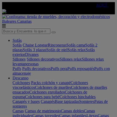
🔵Cambia tu electro con
-10% EXTRA
de descuento ☑️
AQUÍ
Baleares
Canarias
Sofás
Sofás
Chaise Longue
Rinconeras
Sofás cama
Sofás 2
plazas
Sofás 3 plazas
Sofás de piel
Sofás relax
Sofás
exterior
Divanes
Sillones
Sillones decorativos
Sillones relax
Sillones relax
levantapersonas
Puffs
Puffs decorativos
Puffs pera
Puffs reposapiés
Puffs con
almacenaje
Descanso
Colchones
Packs colchón y canapé
Colchones
viscoelásticos
Colchones de muelles
Colchones de muelles
ensacados
Colchones enrollados
Colchones de
espuma
Colchones para bebé
Colchones hinchables
Canapés y bases
Canapés
Base tapizadas
Somieres
Patas de
somieres
Camas
Camas de matrimonio
Camas dobles
Camas
individuales
Camas juveniles
Camas infantiles
Literas
Camas