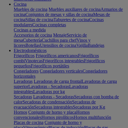
Cocina
Muebles de cocina
Muebles auxiliares de cocina
Armarios de
cocina
Conjuntos de mesas y sillas de cocina
Mesas de
cocina
Sillas de cocina
Taburetes de cocina
Cocinas
modulares
Cocinas completas
Cocinas a medida
Accesorios de cocina
Menaje
Servicio de
mesa
Cubertería
Cuchillos para chef
Vinos y
licores
Botellas
Utensilios de cocina
Vajilla
Bandejas
Electrodomésticos
Frigoríficos
Frigoríficos americanos
Frigoríficos
combi
Vinotecas
Frigoríficos integrables
Frigoríficos
pequeños
Frigoríficos portátiles
Congeladores
Congeladores verticales
Congeladores
horizontales
Lavadoras
Lavadoras de carga frontal
Lavadoras de carga
superior
Lavadoras - Secadoras
Lavadoras
integrables
Lavadoras por kg
Secadoras
Lavadoras - Secadoras
Secadoras con bomba de
calor
Secadoras de condensación
Secadoras de
evacuación
Secadoras integrables
Secadoras por Kg
Hornos
Conjunto de horno y placa
Hornos
convencionales
Hornos pirolíticos
Hornos multifunción
Placas de cocina
Conjunto de horno y
placa
Vitrocerámica
Placas de inducción
Placas de gas