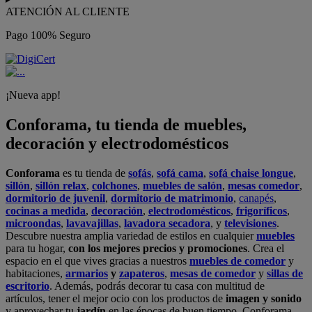
ATENCIÓN AL CLIENTE
Pago 100% Seguro
¡Nueva app!
Conforama, tu tienda de muebles,
decoración y electrodomésticos
Conforama
es tu tienda de
sofás
,
sofá cama
,
sofá chaise longue
,
sillón
,
sillón relax
,
colchones
,
muebles de salón
,
mesas comedor
,
dormitorio de juvenil
,
dormitorio de matrimonio
,
canapés
,
cocinas a medida
,
decoración
,
electrodomésticos
,
frigoríficos
,
microondas
,
lavavajillas
,
lavadora secadora
, y
televisiones
.
Descubre nuestra amplia variedad de estilos en cualquier
muebles
para tu hogar,
con los mejores precios y promociones
. Crea el
espacio en el que vives gracias a nuestros
muebles de comedor
y
habitaciones,
armarios
y
zapateros
,
mesas de comedor
y
sillas de
escritorio
. Además, podrás decorar tu casa con multitud de
artículos, tener el mejor ocio con los productos de
imagen y sonido
y aprovechar tu
jardín
en las épocas de buen tiempo. Conforama