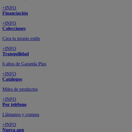
+INFO
Financiación
+INFO
Colecciones
Crea tu propio estilo
+INFO
Tranquilidad
6 años de Garantía Plus
+INFO
Catálogos
Miles de productos
+INFO
Por teléfono
Llámanos y compra
+INFO
Nueva app