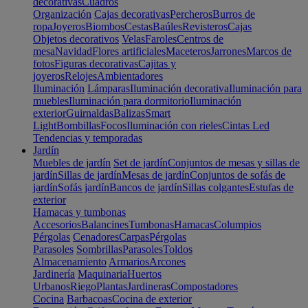
decorativas
Cuadros
Organización
Cajas decorativas
Percheros
Burros de
ropa
Joyeros
Biombos
Cestas
Baúles
Revisteros
Cajas
Objetos decorativos
Velas
Faroles
Centros de
mesa
Navidad
Flores artificiales
Maceteros
Jarrones
Marcos de
fotos
Figuras decorativas
Cajitas y
joyeros
Relojes
Ambientadores
Iluminación
Lámparas
Iluminación decorativa
Iluminación para
muebles
Iluminación para dormitorio
Iluminación
exterior
Guirnaldas
Balizas
Smart
Light
Bombillas
Focos
Iluminación con rieles
Cintas Led
Tendencias y temporadas
Jardín
Muebles de jardín
Set de jardín
Conjuntos de mesas y sillas de
jardín
Sillas de jardín
Mesas de jardín
Conjuntos de sofás de
jardín
Sofás jardín
Bancos de jardín
Sillas colgantes
Estufas de
exterior
Hamacas y tumbonas
Accesorios
Balancines
Tumbonas
Hamacas
Columpios
Pérgolas
Cenadores
Carpas
Pérgolas
Parasoles
Sombrillas
Parasoles
Toldos
Almacenamiento
Armarios
Arcones
Jardinería
Maquinaria
Huertos
Urbanos
Riego
Plantas
Jardineras
Compostadores
Cocina
Barbacoas
Cocina de exterior