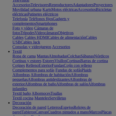
Televisión
Accesorios
Televisores
Reproductores
Adaptadores
Proyectores
Movilidad urbana
Karts
Motos eléctricas
Accesorios
Bicicletas
eléctricas
Patinetes eléctricos
Telefonía
Teléfonos fijos
Gadgets y
complementos
Smartphones
Foto y vídeo
Cámaras de
fotos
Trípodes
Videocámaras
Objetivos
Cables
Cables HDMI
Cables de alimentación
Cables
USB
Cables Jack
Consolas y videojuegos
Accesorios
Textil
Ropa de cama
Mantas
Almohadas
Colchas
Sábanas
Nórdicos
Cortinas y estores
Estores
Visillos
Cortinas
Barras de cortina
Cojines
Relleno
Exterior
Fundas
Cojín con relleno
Complementos para sofás
Fundas de sofás
Plaids
Alfombras
Alfombras de habitación
Alfombras
pequeñas
Alfombras antideslizantes
Alfombras de
exterior
Alfombras de baño
Alfombras de salón
Alfombras
infantiles
Textil baño
Albornoces
Toallas
Textil cocina
Manteles
Servilletas
Decoración
Decoración de pared
Letreros
Espejos
Relojes de
pared
Tableros
Canvas
Cuadros pintados a mano
Marcos
Placas