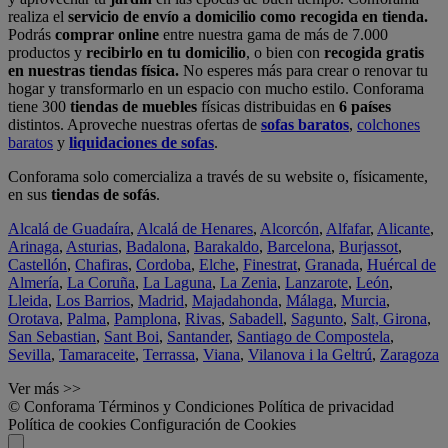
realiza el
servicio de envío a domicilio como recogida en tienda.
Podrás
comprar online
entre nuestra gama de más de 7.000
productos y
recibirlo en tu domicilio
, o bien con
recogida gratis
en nuestras tiendas física.
No esperes más para crear o renovar tu
hogar y transformarlo en un espacio con mucho estilo. Conforama
tiene 300
tiendas de muebles
físicas distribuidas en
6 países
distintos. Aproveche nuestras ofertas de
sofas baratos
,
colchones
baratos
y
liquidaciones de sofas
.
Conforama solo comercializa a través de su website o, físicamente,
en sus
tiendas de sofás
.
Alcalá de Guadaíra
,
Alcalá de Henares
,
Alcorcón
,
Alfafar
,
Alicante
,
Arinaga
,
Asturias
,
Badalona
,
Barakaldo
,
Barcelona
,
Burjassot
,
Castellón
,
Chafiras
,
Cordoba
,
Elche
,
Finestrat
,
Granada
,
Huércal de
Almería
,
La Coruña
,
La Laguna
,
La Zenia
,
Lanzarote
,
León
,
Lleida
,
Los Barrios
,
Madrid
,
Majadahonda
,
Málaga
,
Murcia
,
Orotava
,
Palma
,
Pamplona
,
Rivas
,
Sabadell
,
Sagunto
,
Salt, Girona
,
San Sebastian
,
Sant Boi
,
Santander
,
Santiago de Compostela
,
Sevilla
,
Tamaraceite
,
Terrassa
,
Viana
,
Vilanova i la Geltrú
,
Zaragoza
Ver más >>
© Conforama
Términos y Condiciones
Política de privacidad
Política de cookies
Configuración de Cookies