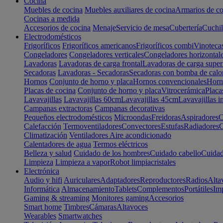
Cocina
Muebles de cocina
Muebles auxiliares de cocina
Armarios de co
Cocinas a medida
Accesorios de cocina
Menaje
Servicio de mesa
Cubertería
Cuchil
Electrodomésticos
Frigoríficos
Frigoríficos americanos
Frigoríficos combi
Vinoteca
Congeladores
Congeladores verticales
Congeladores horizontal
Lavadoras
Lavadoras de carga frontal
Lavadoras de carga super
Secadoras
Lavadoras - Secadoras
Secadoras con bomba de calo
Hornos
Conjunto de horno y placa
Hornos convencionales
Horno
Placas de cocina
Conjunto de horno y placa
Vitrocerámica
Placa
Lavavajillas
Lavavajillas 60cm
Lavavajillas 45cm
Lavavajillas i
Campanas extractoras
Campanas decorativas
Pequeños electrodomésticos
Microondas
Freidoras
Aspiradores
C
Calefacción
Termoventiladores
Convectores
Estufas
Radiadores
C
Climatización
Ventiladores
Aire acondicionado
Calentadores de agua
Termos eléctricos
Belleza y salud
Cuidado de los hombres
Cuidado cabello
Cuidad
Limpieza
Limpieza a vapor
Robot limpiacristales
Electrónica
Audio y hifi
Auriculares
Adaptadores
Reproductores
Radios
Alta
Informática
Almacenamiento
Tablets
Complementos
Portátiles
Im
Gaming & streaming
Monitores gaming
Accesorios
Smart home
Timbres
Cámaras
Altavoces
Wearables
Smartwatches