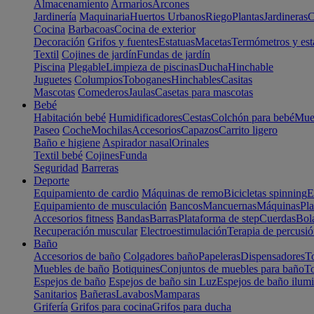
Almacenamiento
Armarios
Arcones
Jardinería
Maquinaria
Huertos Urbanos
Riego
Plantas
Jardineras
C
Cocina
Barbacoas
Cocina de exterior
Decoración
Grifos y fuentes
Estatuas
Macetas
Termómetros y est
Textil
Cojines de jardín
Fundas de jardín
Piscina
Plegable
Limpieza de piscinas
Ducha
Hinchable
Juguetes
Columpios
Toboganes
Hinchables
Casitas
Mascotas
Comederos
Jaulas
Casetas para mascotas
Bebé
Habitación bebé
Humidificadores
Cestas
Colchón para bebé
Mueb
Paseo
Coche
Mochilas
Accesorios
Capazos
Carrito ligero
Baño e higiene
Aspirador nasal
Orinales
Textil bebé
Cojines
Funda
Seguridad
Barreras
Deporte
Equipamiento de cardio
Máquinas de remo
Bicicletas spinning
E
Equipamiento de musculación
Bancos
Mancuernas
Máquinas
Pla
Accesorios fitness
Bandas
Barras
Plataforma de step
Cuerdas
Bola
Recuperación muscular
Electroestimulación
Terapia de percusi
Baño
Accesorios de baño
Colgadores baño
Papeleras
Dispensadores
To
Muebles de baño
Botiquines
Conjuntos de muebles para baño
To
Espejos de baño
Espejos de baño sin Luz
Espejos de baño ilum
Sanitarios
Bañeras
Lavabos
Mamparas
Grifería
Grifos para cocina
Grifos para ducha