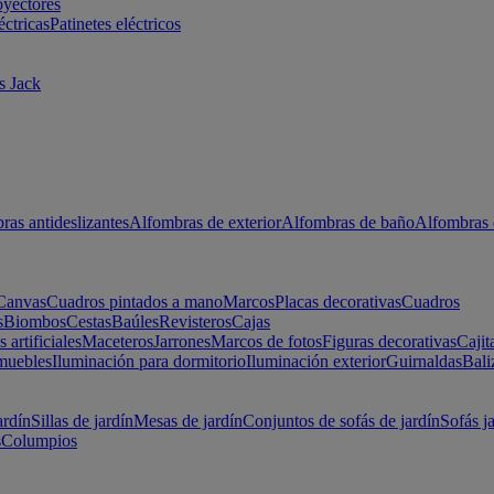
oyectores
éctricas
Patinetes eléctricos
s Jack
ras antideslizantes
Alfombras de exterior
Alfombras de baño
Alfombras 
Canvas
Cuadros pintados a mano
Marcos
Placas decorativas
Cuadros
s
Biombos
Cestas
Baúles
Revisteros
Cajas
s artificiales
Maceteros
Jarrones
Marcos de fotos
Figuras decorativas
Cajit
muebles
Iluminación para dormitorio
Iluminación exterior
Guirnaldas
Bali
ardín
Sillas de jardín
Mesas de jardín
Conjuntos de sofás de jardín
Sofás j
s
Columpios