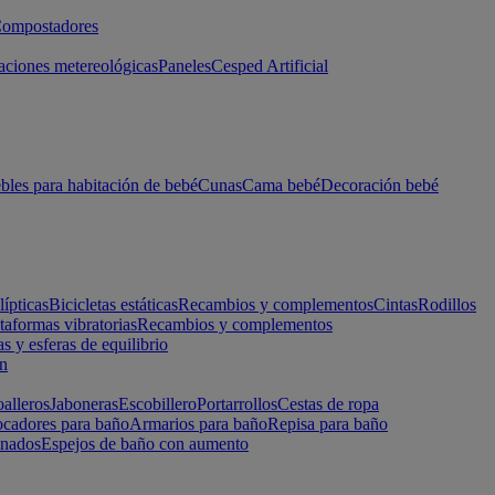
ompostadores
aciones metereológicas
Paneles
Cesped Artificial
les para habitación de bebé
Cunas
Cama bebé
Decoración bebé
lípticas
Bicicletas estáticas
Recambios y complementos
Cintas
Rodillos
taformas vibratorias
Recambios y complementos
s y esferas de equilibrio
ón
alleros
Jaboneras
Escobillero
Portarrollos
Cestas de ropa
cadores para baño
Armarios para baño
Repisa para baño
inados
Espejos de baño con aumento