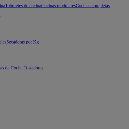
ina
Taburetes de cocina
Cocinas modulares
Cocinas completas
s
bles
Secadoras por Kg
as de Cocina
Tostadoras