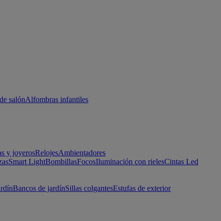
de salón
Alfombras infantiles
as y joyeros
Relojes
Ambientadores
zas
Smart Light
Bombillas
Focos
Iluminación con rieles
Cintas Led
ardín
Bancos de jardín
Sillas colgantes
Estufas de exterior