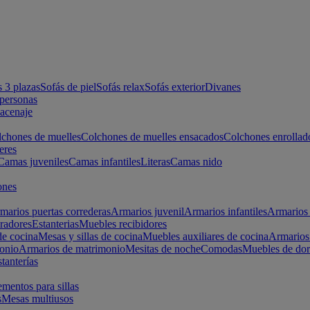
s 3 plazas
Sofás de piel
Sofás relax
Sofás exterior
Divanes
apersonas
macenaje
chones de muelles
Colchones de muelles ensacados
Colchones enrollad
eres
Camas juveniles
Camas infantiles
Literas
Camas nido
ones
marios puertas correderas
Armarios juvenil
Armarios infantiles
Armarios 
radores
Estanterias
Muebles recibidores
e cocina
Mesas y sillas de cocina
Muebles auxiliares de cocina
Armarios
onio
Armarios de matrimonio
Mesitas de noche
Comodas
Muebles de dor
tanterías
entos para sillas
s
Mesas multiusos