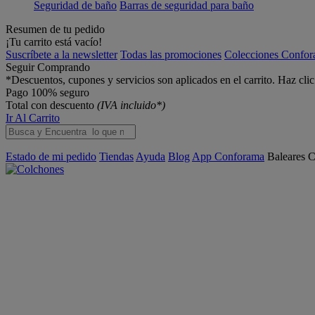
Seguridad de baño
Barras de seguridad para baño
Resumen de tu pedido
¡Tu carrito está vacío!
Suscríbete a la newsletter
Todas las promociones
Colecciones Confo
Seguir Comprando
*Descuentos, cupones y servicios son aplicados en el carrito. Haz cli
Pago 100% seguro
Total con descuento
(IVA incluido*)
Ir Al Carrito
Estado de mi pedido
Tiendas
Ayuda
Blog
App Conforama
Baleares
C