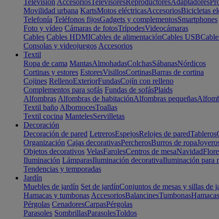
Televisión
Accesorios
Televisores
Reproductores
Adaptadores
Pr
Movilidad urbana
Karts
Motos eléctricas
Accesorios
Bicicletas el
Telefonía
Teléfonos fijos
Gadgets y complementos
Smartphones
Foto y vídeo
Cámaras de fotos
Trípodes
Videocámaras
Cables
Cables HDMI
Cables de alimentación
Cables USB
Cable
Consolas y videojuegos
Accesorios
Textil
Ropa de cama
Mantas
Almohadas
Colchas
Sábanas
Nórdicos
Cortinas y estores
Estores
Visillos
Cortinas
Barras de cortina
Cojines
Relleno
Exterior
Fundas
Cojín con relleno
Complementos para sofás
Fundas de sofás
Plaids
Alfombras
Alfombras de habitación
Alfombras pequeñas
Alfomb
Textil baño
Albornoces
Toallas
Textil cocina
Manteles
Servilletas
Decoración
Decoración de pared
Letreros
Espejos
Relojes de pared
Tableros
Organización
Cajas decorativas
Percheros
Burros de ropa
Joyero
Objetos decorativos
Velas
Faroles
Centros de mesa
Navidad
Flore
Iluminación
Lámparas
Iluminación decorativa
Iluminación para 
Tendencias y temporadas
Jardín
Muebles de jardín
Set de jardín
Conjuntos de mesas y sillas de j
Hamacas y tumbonas
Accesorios
Balancines
Tumbonas
Hamaca
Pérgolas
Cenadores
Carpas
Pérgolas
Parasoles
Sombrillas
Parasoles
Toldos