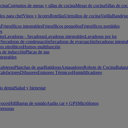
cina
Conjuntos de mesas y sillas de cocina
Mesas de cocina
Sillas de coc
los para chef
Vinos y licores
Botellas
Utensilios de cocina
Vajilla
Bandeja
s
Frigoríficos integrables
Frigoríficos pequeños
Frigoríficos portátiles
es
ior
Lavadoras - Secadoras
Lavadoras integrables
Lavadoras por kg
r
Secadoras de condensación
Secadoras de evacuación
Secadoras integra
s pirolíticos
Hornos multifunción
s de inducción
Placas de gas
ntegrables
afeteras
Planchas de asar
Batidoras
Amasadores
Robots de Cocina
Balanz
alefactores
Difusores
Emisores Térmicos
Humidificadores
o dental
Salud y bienestar
voces
Hifi
Barras de sonido
Audio car y GPS
Micrófonos
presoras