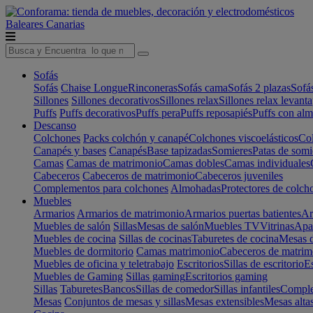
Baleares
Canarias
Sofás
Sofás
Chaise Longue
Rinconeras
Sofás cama
Sofás 2 plazas
Sofá
Sillones
Sillones decorativos
Sillones relax
Sillones relax levant
Puffs
Puffs decorativos
Puffs pera
Puffs reposapiés
Puffs con al
Descanso
Colchones
Packs colchón y canapé
Colchones viscoelásticos
Col
Canapés y bases
Canapés
Base tapizadas
Somieres
Patas de somi
Camas
Camas de matrimonio
Camas dobles
Camas individuales
Cabeceros
Cabeceros de matrimonio
Cabeceros juveniles
Complementos para colchones
Almohadas
Protectores de colch
Muebles
Armarios
Armarios de matrimonio
Armarios puertas batientes
Ar
Muebles de salón
Sillas
Mesas de salón
Muebles TV
Vitrinas
Apa
Muebles de cocina
Sillas de cocinas
Taburetes de cocina
Mesas d
Muebles de dormitorio
Camas matrimonio
Cabeceros de matrim
Muebles de oficina y teletrabajo
Escritorios
Sillas de escritorio
Es
Muebles de Gaming
Sillas gaming
Escritorios gaming
Sillas
Taburetes
Bancos
Sillas de comedor
Sillas infantiles
Complem
Mesas
Conjuntos de mesas y sillas
Mesas extensibles
Mesas alta