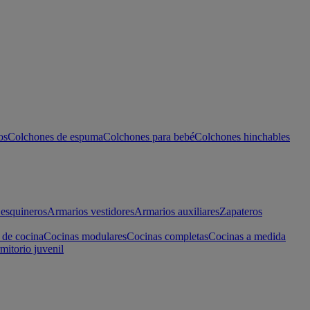
os
Colchones de espuma
Colchones para bebé
Colchones hinchables
esquineros
Armarios vestidores
Armarios auxiliares
Zapateros
 de cocina
Cocinas modulares
Cocinas completas
Cocinas a medida
mitorio juvenil