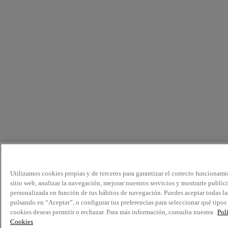
Utilizamos cookies propias y de terceros para garantizar el correcto funcionami
sitio web, analizar la navegación, mejorar nuestros servicios y mostrarte public
personalizada en función de tus hábitos de navegación. Puedes aceptar todas la
pulsando en “Aceptar”, o configurar tus preferencias para seleccionar qué tipos
cookies deseas permitir o rechazar. Para más información, consulta nuestra
Pol
Cookies