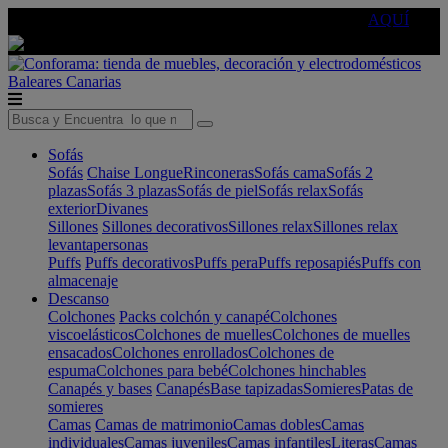
🔵Cambia tu electro con
-10% EXTRA
de descuento ☑️
AQUÍ
Baleares
Canarias
Sofás
Sofás
Chaise Longue
Rinconeras
Sofás cama
Sofás 2
plazas
Sofás 3 plazas
Sofás de piel
Sofás relax
Sofás
exterior
Divanes
Sillones
Sillones decorativos
Sillones relax
Sillones relax
levantapersonas
Puffs
Puffs decorativos
Puffs pera
Puffs reposapiés
Puffs con
almacenaje
Descanso
Colchones
Packs colchón y canapé
Colchones
viscoelásticos
Colchones de muelles
Colchones de muelles
ensacados
Colchones enrollados
Colchones de
espuma
Colchones para bebé
Colchones hinchables
Canapés y bases
Canapés
Base tapizadas
Somieres
Patas de
somieres
Camas
Camas de matrimonio
Camas dobles
Camas
individuales
Camas juveniles
Camas infantiles
Literas
Camas