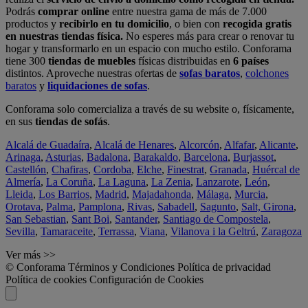
Podrás
comprar online
entre nuestra gama de más de 7.000
productos y
recibirlo en tu domicilio
, o bien con
recogida gratis
en nuestras tiendas física.
No esperes más para crear o renovar tu
hogar y transformarlo en un espacio con mucho estilo. Conforama
tiene 300
tiendas de muebles
físicas distribuidas en
6 países
distintos. Aproveche nuestras ofertas de
sofas baratos
,
colchones
baratos
y
liquidaciones de sofas
.
Conforama solo comercializa a través de su website o, físicamente,
en sus
tiendas de sofás
.
Alcalá de Guadaíra
,
Alcalá de Henares
,
Alcorcón
,
Alfafar
,
Alicante
,
Arinaga
,
Asturias
,
Badalona
,
Barakaldo
,
Barcelona
,
Burjassot
,
Castellón
,
Chafiras
,
Cordoba
,
Elche
,
Finestrat
,
Granada
,
Huércal de
Almería
,
La Coruña
,
La Laguna
,
La Zenia
,
Lanzarote
,
León
,
Lleida
,
Los Barrios
,
Madrid
,
Majadahonda
,
Málaga
,
Murcia
,
Orotava
,
Palma
,
Pamplona
,
Rivas
,
Sabadell
,
Sagunto
,
Salt, Girona
,
San Sebastian
,
Sant Boi
,
Santander
,
Santiago de Compostela
,
Sevilla
,
Tamaraceite
,
Terrassa
,
Viana
,
Vilanova i la Geltrú
,
Zaragoza
Ver más >>
© Conforama
Términos y Condiciones
Política de privacidad
Política de cookies
Configuración de Cookies