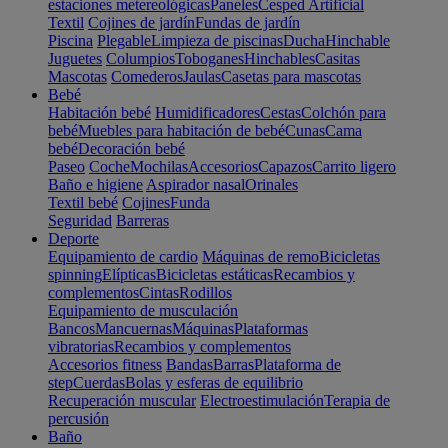
estaciones metereológicas
Paneles
Cesped Artificial
Textil
Cojines de jardín
Fundas de jardín
Piscina
Plegable
Limpieza de piscinas
Ducha
Hinchable
Juguetes
Columpios
Toboganes
Hinchables
Casitas
Mascotas
Comederos
Jaulas
Casetas para mascotas
Bebé
Habitación bebé
Humidificadores
Cestas
Colchón para
bebé
Muebles para habitación de bebé
Cunas
Cama
bebé
Decoración bebé
Paseo
Coche
Mochilas
Accesorios
Capazos
Carrito ligero
Baño e higiene
Aspirador nasal
Orinales
Textil bebé
Cojines
Funda
Seguridad
Barreras
Deporte
Equipamiento de cardio
Máquinas de remo
Bicicletas
spinning
Elípticas
Bicicletas estáticas
Recambios y
complementos
Cintas
Rodillos
Equipamiento de musculación
Bancos
Mancuernas
Máquinas
Plataformas
vibratorias
Recambios y complementos
Accesorios fitness
Bandas
Barras
Plataforma de
step
Cuerdas
Bolas y esferas de equilibrio
Recuperación muscular
Electroestimulación
Terapia de
percusión
Baño