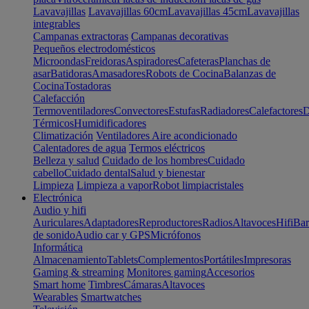
Lavavajillas
Lavavajillas 60cm
Lavavajillas 45cm
Lavavajillas
integrables
Campanas extractoras
Campanas decorativas
Pequeños electrodomésticos
Microondas
Freidoras
Aspiradores
Cafeteras
Planchas de
asar
Batidoras
Amasadores
Robots de Cocina
Balanzas de
Cocina
Tostadoras
Calefacción
Termoventiladores
Convectores
Estufas
Radiadores
Calefactores
D
Térmicos
Humidificadores
Climatización
Ventiladores
Aire acondicionado
Calentadores de agua
Termos eléctricos
Belleza y salud
Cuidado de los hombres
Cuidado
cabello
Cuidado dental
Salud y bienestar
Limpieza
Limpieza a vapor
Robot limpiacristales
Electrónica
Audio y hifi
Auriculares
Adaptadores
Reproductores
Radios
Altavoces
Hifi
Bar
de sonido
Audio car y GPS
Micrófonos
Informática
Almacenamiento
Tablets
Complementos
Portátiles
Impresoras
Gaming & streaming
Monitores gaming
Accesorios
Smart home
Timbres
Cámaras
Altavoces
Wearables
Smartwatches