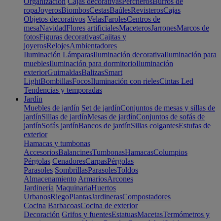
Organización
Cajas decorativas
Percheros
Burros de
ropa
Joyeros
Biombos
Cestas
Baúles
Revisteros
Cajas
Objetos decorativos
Velas
Faroles
Centros de
mesa
Navidad
Flores artificiales
Maceteros
Jarrones
Marcos de
fotos
Figuras decorativas
Cajitas y
joyeros
Relojes
Ambientadores
Iluminación
Lámparas
Iluminación decorativa
Iluminación para
muebles
Iluminación para dormitorio
Iluminación
exterior
Guirnaldas
Balizas
Smart
Light
Bombillas
Focos
Iluminación con rieles
Cintas Led
Tendencias y temporadas
Jardín
Muebles de jardín
Set de jardín
Conjuntos de mesas y sillas de
jardín
Sillas de jardín
Mesas de jardín
Conjuntos de sofás de
jardín
Sofás jardín
Bancos de jardín
Sillas colgantes
Estufas de
exterior
Hamacas y tumbonas
Accesorios
Balancines
Tumbonas
Hamacas
Columpios
Pérgolas
Cenadores
Carpas
Pérgolas
Parasoles
Sombrillas
Parasoles
Toldos
Almacenamiento
Armarios
Arcones
Jardinería
Maquinaria
Huertos
Urbanos
Riego
Plantas
Jardineras
Compostadores
Cocina
Barbacoas
Cocina de exterior
Decoración
Grifos y fuentes
Estatuas
Macetas
Termómetros y