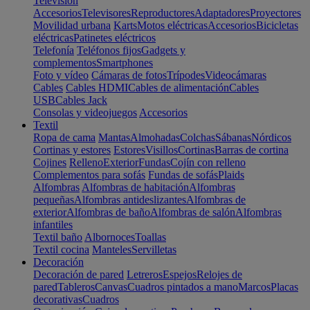
Televisión
Accesorios
Televisores
Reproductores
Adaptadores
Proyectores
Movilidad urbana
Karts
Motos eléctricas
Accesorios
Bicicletas
eléctricas
Patinetes eléctricos
Telefonía
Teléfonos fijos
Gadgets y
complementos
Smartphones
Foto y vídeo
Cámaras de fotos
Trípodes
Videocámaras
Cables
Cables HDMI
Cables de alimentación
Cables
USB
Cables Jack
Consolas y videojuegos
Accesorios
Textil
Ropa de cama
Mantas
Almohadas
Colchas
Sábanas
Nórdicos
Cortinas y estores
Estores
Visillos
Cortinas
Barras de cortina
Cojines
Relleno
Exterior
Fundas
Cojín con relleno
Complementos para sofás
Fundas de sofás
Plaids
Alfombras
Alfombras de habitación
Alfombras
pequeñas
Alfombras antideslizantes
Alfombras de
exterior
Alfombras de baño
Alfombras de salón
Alfombras
infantiles
Textil baño
Albornoces
Toallas
Textil cocina
Manteles
Servilletas
Decoración
Decoración de pared
Letreros
Espejos
Relojes de
pared
Tableros
Canvas
Cuadros pintados a mano
Marcos
Placas
decorativas
Cuadros