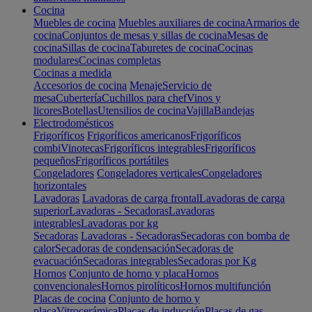
Cocina
Muebles de cocina
Muebles auxiliares de cocina
Armarios de
cocina
Conjuntos de mesas y sillas de cocina
Mesas de
cocina
Sillas de cocina
Taburetes de cocina
Cocinas
modulares
Cocinas completas
Cocinas a medida
Accesorios de cocina
Menaje
Servicio de
mesa
Cubertería
Cuchillos para chef
Vinos y
licores
Botellas
Utensilios de cocina
Vajilla
Bandejas
Electrodomésticos
Frigoríficos
Frigoríficos americanos
Frigoríficos
combi
Vinotecas
Frigoríficos integrables
Frigoríficos
pequeños
Frigoríficos portátiles
Congeladores
Congeladores verticales
Congeladores
horizontales
Lavadoras
Lavadoras de carga frontal
Lavadoras de carga
superior
Lavadoras - Secadoras
Lavadoras
integrables
Lavadoras por kg
Secadoras
Lavadoras - Secadoras
Secadoras con bomba de
calor
Secadoras de condensación
Secadoras de
evacuación
Secadoras integrables
Secadoras por Kg
Hornos
Conjunto de horno y placa
Hornos
convencionales
Hornos pirolíticos
Hornos multifunción
Placas de cocina
Conjunto de horno y
placa
Vitrocerámica
Placas de inducción
Placas de gas