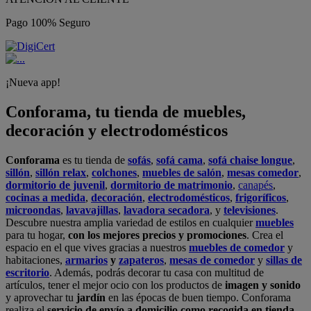
Pago 100% Seguro
¡Nueva app!
Conforama, tu tienda de muebles,
decoración y electrodomésticos
Conforama
es tu tienda de
sofás
,
sofá cama
,
sofá chaise longue
,
sillón
,
sillón relax
,
colchones
,
muebles de salón
,
mesas comedor
,
dormitorio de juvenil
,
dormitorio de matrimonio
,
canapés
,
cocinas a medida
,
decoración
,
electrodomésticos
,
frigoríficos
,
microondas
,
lavavajillas
,
lavadora secadora
, y
televisiones
.
Descubre nuestra amplia variedad de estilos en cualquier
muebles
para tu hogar,
con los mejores precios y promociones
. Crea el
espacio en el que vives gracias a nuestros
muebles de comedor
y
habitaciones,
armarios
y
zapateros
,
mesas de comedor
y
sillas de
escritorio
. Además, podrás decorar tu casa con multitud de
artículos, tener el mejor ocio con los productos de
imagen y sonido
y aprovechar tu
jardín
en las épocas de buen tiempo. Conforama
realiza el
servicio de envío a domicilio como recogida en tienda.