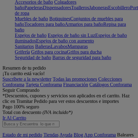
Accesorios de baño
Colgadores
baño
Papeleras
Dispensadores
Toalleros
Jaboneras
Escobillero
Port
de ropa
Muebles de baño
Botiquines
Conjuntos de muebles para
baño
Tocadores para baño
Armarios para baño
Repisa para
baño
Espejos de baño
Espejos de baño sin Luz
Espejos de baño
iluminados
Espejos de baño con aumento
Sanitarios
Bañeras
Lavabos
Mamparas
Grifería
Grifos para cocina
Grifos para ducha
Seguridad de baño
Barras de seguridad para baño
Resumen de tu pedido
¡Tu carrito está vacío!
Suscríbete a la newsletter
Todas las promociones
Colecciones
Conforama
Tarjeta Conforama
Financiación
Catálogos Conforama
Seguir Comprando
*Descuentos, cupones y servicios son aplicados en el carrito. Haz
clic en Tramitar Pedido para ver estos descuentos e importes
Pago 100% seguro
Total con descuento
(IVA incluido*)
Ir Al Carrito
Estado de mi pedido
Tiendas
Ayuda
Blog
App Conforama
Baleares