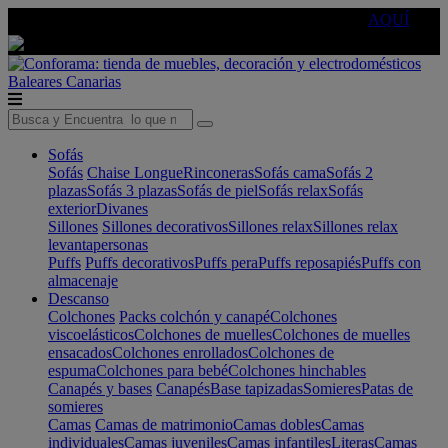
🔵Cambia tu electro con
-10% EXTRA
de descuento ☑️
AQUÍ
Baleares
Canarias
Sofás
Sofás
Chaise Longue
Rinconeras
Sofás cama
Sofás 2
plazas
Sofás 3 plazas
Sofás de piel
Sofás relax
Sofás
exterior
Divanes
Sillones
Sillones decorativos
Sillones relax
Sillones relax
levantapersonas
Puffs
Puffs decorativos
Puffs pera
Puffs reposapiés
Puffs con
almacenaje
Descanso
Colchones
Packs colchón y canapé
Colchones
viscoelásticos
Colchones de muelles
Colchones de muelles
ensacados
Colchones enrollados
Colchones de
espuma
Colchones para bebé
Colchones hinchables
Canapés y bases
Canapés
Base tapizadas
Somieres
Patas de
somieres
Camas
Camas de matrimonio
Camas dobles
Camas
individuales
Camas juveniles
Camas infantiles
Literas
Camas