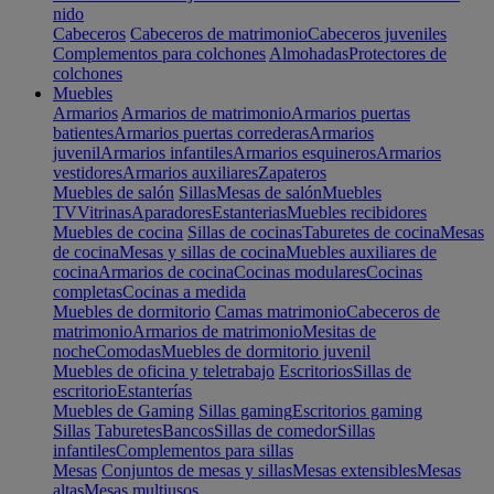
nido
Cabeceros
Cabeceros de matrimonio
Cabeceros juveniles
Complementos para colchones
Almohadas
Protectores de
colchones
Muebles
Armarios
Armarios de matrimonio
Armarios puertas
batientes
Armarios puertas correderas
Armarios
juvenil
Armarios infantiles
Armarios esquineros
Armarios
vestidores
Armarios auxiliares
Zapateros
Muebles de salón
Sillas
Mesas de salón
Muebles
TV
Vitrinas
Aparadores
Estanterias
Muebles recibidores
Muebles de cocina
Sillas de cocinas
Taburetes de cocina
Mesas
de cocina
Mesas y sillas de cocina
Muebles auxiliares de
cocina
Armarios de cocina
Cocinas modulares
Cocinas
completas
Cocinas a medida
Muebles de dormitorio
Camas matrimonio
Cabeceros de
matrimonio
Armarios de matrimonio
Mesitas de
noche
Comodas
Muebles de dormitorio juvenil
Muebles de oficina y teletrabajo
Escritorios
Sillas de
escritorio
Estanterías
Muebles de Gaming
Sillas gaming
Escritorios gaming
Sillas
Taburetes
Bancos
Sillas de comedor
Sillas
infantiles
Complementos para sillas
Mesas
Conjuntos de mesas y sillas
Mesas extensibles
Mesas
altas
Mesas multiusos