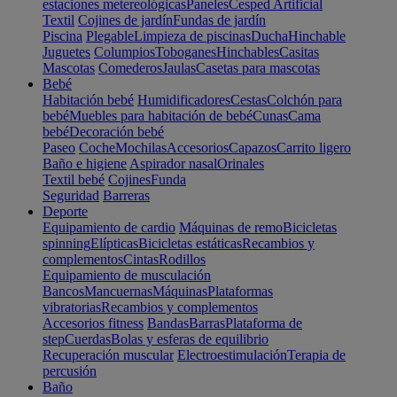
estaciones metereológicas
Paneles
Cesped Artificial
Textil
Cojines de jardín
Fundas de jardín
Piscina
Plegable
Limpieza de piscinas
Ducha
Hinchable
Juguetes
Columpios
Toboganes
Hinchables
Casitas
Mascotas
Comederos
Jaulas
Casetas para mascotas
Bebé
Habitación bebé
Humidificadores
Cestas
Colchón para
bebé
Muebles para habitación de bebé
Cunas
Cama
bebé
Decoración bebé
Paseo
Coche
Mochilas
Accesorios
Capazos
Carrito ligero
Baño e higiene
Aspirador nasal
Orinales
Textil bebé
Cojines
Funda
Seguridad
Barreras
Deporte
Equipamiento de cardio
Máquinas de remo
Bicicletas
spinning
Elípticas
Bicicletas estáticas
Recambios y
complementos
Cintas
Rodillos
Equipamiento de musculación
Bancos
Mancuernas
Máquinas
Plataformas
vibratorias
Recambios y complementos
Accesorios fitness
Bandas
Barras
Plataforma de
step
Cuerdas
Bolas y esferas de equilibrio
Recuperación muscular
Electroestimulación
Terapia de
percusión
Baño