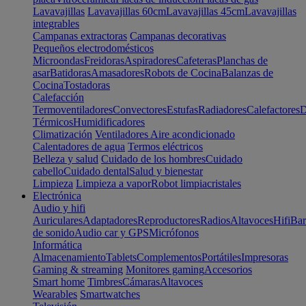
Lavavajillas
Lavavajillas 60cm
Lavavajillas 45cm
Lavavajillas
integrables
Campanas extractoras
Campanas decorativas
Pequeños electrodomésticos
Microondas
Freidoras
Aspiradores
Cafeteras
Planchas de
asar
Batidoras
Amasadores
Robots de Cocina
Balanzas de
Cocina
Tostadoras
Calefacción
Termoventiladores
Convectores
Estufas
Radiadores
Calefactores
D
Térmicos
Humidificadores
Climatización
Ventiladores
Aire acondicionado
Calentadores de agua
Termos eléctricos
Belleza y salud
Cuidado de los hombres
Cuidado
cabello
Cuidado dental
Salud y bienestar
Limpieza
Limpieza a vapor
Robot limpiacristales
Electrónica
Audio y hifi
Auriculares
Adaptadores
Reproductores
Radios
Altavoces
Hifi
Bar
de sonido
Audio car y GPS
Micrófonos
Informática
Almacenamiento
Tablets
Complementos
Portátiles
Impresoras
Gaming & streaming
Monitores gaming
Accesorios
Smart home
Timbres
Cámaras
Altavoces
Wearables
Smartwatches