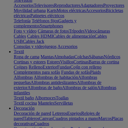
Televisión
Accesorios
Televisores
Reproductores
Adaptadores
Proyectores
Movilidad urbana
Karts
Motos eléctricas
Accesorios
Bicicletas
eléctricas
Patinetes eléctricos
Telefonía
Teléfonos fijos
Gadgets y
complementos
Smartphones
Foto y vídeo
Cámaras de fotos
Trípodes
Videocámaras
Cables
Cables HDMI
Cables de alimentación
Cables
USB
Cables Jack
Consolas y videojuegos
Accesorios
Textil
Ropa de cama
Mantas
Almohadas
Colchas
Sábanas
Nórdicos
Cortinas y estores
Estores
Visillos
Cortinas
Barras de cortina
Cojines
Relleno
Exterior
Fundas
Cojín con relleno
Complementos para sofás
Fundas de sofás
Plaids
Alfombras
Alfombras de habitación
Alfombras
pequeñas
Alfombras antideslizantes
Alfombras de
exterior
Alfombras de baño
Alfombras de salón
Alfombras
infantiles
Textil baño
Albornoces
Toallas
Textil cocina
Manteles
Servilletas
Decoración
Decoración de pared
Letreros
Espejos
Relojes de
pared
Tableros
Canvas
Cuadros pintados a mano
Marcos
Placas
decorativas
Cuadros