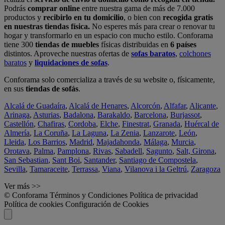
Podrás
comprar online
entre nuestra gama de más de 7.000
productos y
recibirlo en tu domicilio
, o bien con
recogida gratis
en nuestras tiendas física.
No esperes más para crear o renovar tu
hogar y transformarlo en un espacio con mucho estilo. Conforama
tiene 300
tiendas de muebles
físicas distribuidas en
6 países
distintos. Aproveche nuestras ofertas de
sofas baratos
,
colchones
baratos
y
liquidaciones de sofas
.
Conforama solo comercializa a través de su website o, físicamente,
en sus
tiendas de sofás
.
Alcalá de Guadaíra
,
Alcalá de Henares
,
Alcorcón
,
Alfafar
,
Alicante
,
Arinaga
,
Asturias
,
Badalona
,
Barakaldo
,
Barcelona
,
Burjassot
,
Castellón
,
Chafiras
,
Cordoba
,
Elche
,
Finestrat
,
Granada
,
Huércal de
Almería
,
La Coruña
,
La Laguna
,
La Zenia
,
Lanzarote
,
León
,
Lleida
,
Los Barrios
,
Madrid
,
Majadahonda
,
Málaga
,
Murcia
,
Orotava
,
Palma
,
Pamplona
,
Rivas
,
Sabadell
,
Sagunto
,
Salt, Girona
,
San Sebastian
,
Sant Boi
,
Santander
,
Santiago de Compostela
,
Sevilla
,
Tamaraceite
,
Terrassa
,
Viana
,
Vilanova i la Geltrú
,
Zaragoza
Ver más >>
© Conforama
Términos y Condiciones
Política de privacidad
Política de cookies
Configuración de Cookies