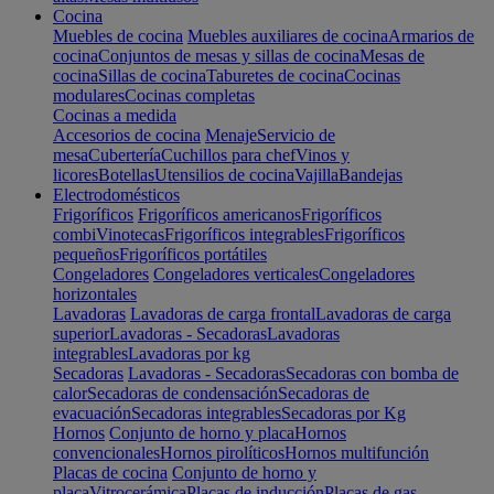
Cocina
Muebles de cocina
Muebles auxiliares de cocina
Armarios de
cocina
Conjuntos de mesas y sillas de cocina
Mesas de
cocina
Sillas de cocina
Taburetes de cocina
Cocinas
modulares
Cocinas completas
Cocinas a medida
Accesorios de cocina
Menaje
Servicio de
mesa
Cubertería
Cuchillos para chef
Vinos y
licores
Botellas
Utensilios de cocina
Vajilla
Bandejas
Electrodomésticos
Frigoríficos
Frigoríficos americanos
Frigoríficos
combi
Vinotecas
Frigoríficos integrables
Frigoríficos
pequeños
Frigoríficos portátiles
Congeladores
Congeladores verticales
Congeladores
horizontales
Lavadoras
Lavadoras de carga frontal
Lavadoras de carga
superior
Lavadoras - Secadoras
Lavadoras
integrables
Lavadoras por kg
Secadoras
Lavadoras - Secadoras
Secadoras con bomba de
calor
Secadoras de condensación
Secadoras de
evacuación
Secadoras integrables
Secadoras por Kg
Hornos
Conjunto de horno y placa
Hornos
convencionales
Hornos pirolíticos
Hornos multifunción
Placas de cocina
Conjunto de horno y
placa
Vitrocerámica
Placas de inducción
Placas de gas