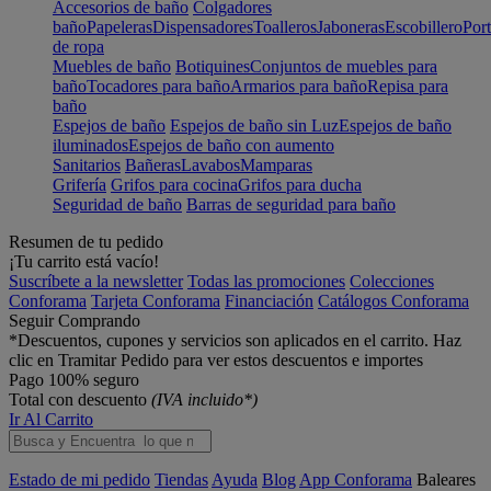
Accesorios de baño
Colgadores
baño
Papeleras
Dispensadores
Toalleros
Jaboneras
Escobillero
Port
de ropa
Muebles de baño
Botiquines
Conjuntos de muebles para
baño
Tocadores para baño
Armarios para baño
Repisa para
baño
Espejos de baño
Espejos de baño sin Luz
Espejos de baño
iluminados
Espejos de baño con aumento
Sanitarios
Bañeras
Lavabos
Mamparas
Grifería
Grifos para cocina
Grifos para ducha
Seguridad de baño
Barras de seguridad para baño
Resumen de tu pedido
¡Tu carrito está vacío!
Suscríbete a la newsletter
Todas las promociones
Colecciones
Conforama
Tarjeta Conforama
Financiación
Catálogos Conforama
Seguir Comprando
*Descuentos, cupones y servicios son aplicados en el carrito. Haz
clic en Tramitar Pedido para ver estos descuentos e importes
Pago 100% seguro
Total con descuento
(IVA incluido*)
Ir Al Carrito
Estado de mi pedido
Tiendas
Ayuda
Blog
App Conforama
Baleares