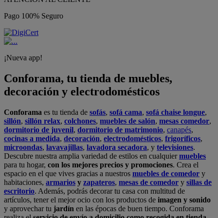
Pago 100% Seguro
¡Nueva app!
Conforama, tu tienda de muebles,
decoración y electrodomésticos
Conforama
es tu tienda de
sofás
,
sofá cama
,
sofá chaise longue
,
sillón
,
sillón relax
,
colchones
,
muebles de salón
,
mesas comedor
,
dormitorio de juvenil
,
dormitorio de matrimonio
,
canapés
,
cocinas a medida
,
decoración
,
electrodomésticos
,
frigoríficos
,
microondas
,
lavavajillas
,
lavadora secadora
, y
televisiones
.
Descubre nuestra amplia variedad de estilos en cualquier
muebles
para tu hogar,
con los mejores precios y promociones
. Crea el
espacio en el que vives gracias a nuestros
muebles de comedor
y
habitaciones,
armarios
y
zapateros
,
mesas de comedor
y
sillas de
escritorio
. Además, podrás decorar tu casa con multitud de
artículos, tener el mejor ocio con los productos de
imagen y sonido
y aprovechar tu
jardín
en las épocas de buen tiempo. Conforama
realiza el
servicio de envío a domicilio como recogida en tienda.