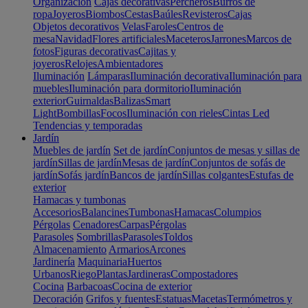
Organización
Cajas decorativas
Percheros
Burros de
ropa
Joyeros
Biombos
Cestas
Baúles
Revisteros
Cajas
Objetos decorativos
Velas
Faroles
Centros de
mesa
Navidad
Flores artificiales
Maceteros
Jarrones
Marcos de
fotos
Figuras decorativas
Cajitas y
joyeros
Relojes
Ambientadores
Iluminación
Lámparas
Iluminación decorativa
Iluminación para
muebles
Iluminación para dormitorio
Iluminación
exterior
Guirnaldas
Balizas
Smart
Light
Bombillas
Focos
Iluminación con rieles
Cintas Led
Tendencias y temporadas
Jardín
Muebles de jardín
Set de jardín
Conjuntos de mesas y sillas de
jardín
Sillas de jardín
Mesas de jardín
Conjuntos de sofás de
jardín
Sofás jardín
Bancos de jardín
Sillas colgantes
Estufas de
exterior
Hamacas y tumbonas
Accesorios
Balancines
Tumbonas
Hamacas
Columpios
Pérgolas
Cenadores
Carpas
Pérgolas
Parasoles
Sombrillas
Parasoles
Toldos
Almacenamiento
Armarios
Arcones
Jardinería
Maquinaria
Huertos
Urbanos
Riego
Plantas
Jardineras
Compostadores
Cocina
Barbacoas
Cocina de exterior
Decoración
Grifos y fuentes
Estatuas
Macetas
Termómetros y