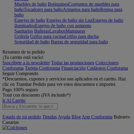
Muebles de baño
Botiquines
Conjuntos de muebles para
baño
Tocadores para baño
Armarios para baño
Repisa para
baño
Espejos de baño
Espejos de baño sin Luz
Espejos de baño
iluminados
Espejos de baño con aumento
Sanitarios
Bañeras
Lavabos
Mamparas
Grifería
Grifos para cocina
Grifos para ducha
Seguridad de baño
Barras de seguridad para baño
Resumen de tu pedido
¡Tu carrito está vacío!
Suscríbete a la newsletter
Todas las promociones
Colecciones
Conforama
Tarjeta Conforama
Financiación
Catálogos Conforama
Seguir Comprando
*Descuentos, cupones y servicios son aplicados en el carrito. Haz
clic en Tramitar Pedido para ver estos descuentos e importes
Pago 100% seguro
Total con descuento
(IVA incluido*)
Ir Al Carrito
Estado de mi pedido
Tiendas
Ayuda
Blog
App Conforama
Baleares
Canarias