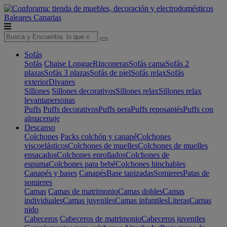
Baleares
Canarias
Sofás
Sofás
Chaise Longue
Rinconeras
Sofás cama
Sofás 2
plazas
Sofás 3 plazas
Sofás de piel
Sofás relax
Sofás
exterior
Divanes
Sillones
Sillones decorativos
Sillones relax
Sillones relax
levantapersonas
Puffs
Puffs decorativos
Puffs pera
Puffs reposapiés
Puffs con
almacenaje
Descanso
Colchones
Packs colchón y canapé
Colchones
viscoelásticos
Colchones de muelles
Colchones de muelles
ensacados
Colchones enrollados
Colchones de
espuma
Colchones para bebé
Colchones hinchables
Canapés y bases
Canapés
Base tapizadas
Somieres
Patas de
somieres
Camas
Camas de matrimonio
Camas dobles
Camas
individuales
Camas juveniles
Camas infantiles
Literas
Camas
nido
Cabeceros
Cabeceros de matrimonio
Cabeceros juveniles