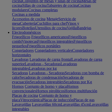
cocina
Conjuntos de mesas y sillas de cocina
Mesas de
cocina
Sillas de cocina
Taburetes de cocina
Cocinas
modulares
Cocinas completas
Cocinas a medida
Accesorios de cocina
Menaje
Servicio de
mesa
Cubertería
Cuchillos para chef
Vinos y
licores
Botellas
Utensilios de cocina
Vajilla
Bandejas
Electrodomésticos
Frigoríficos
Frigoríficos americanos
Frigoríficos
combi
Vinotecas
Frigoríficos integrables
Frigoríficos
pequeños
Frigoríficos portátiles
Congeladores
Congeladores verticales
Congeladores
horizontales
Lavadoras
Lavadoras de carga frontal
Lavadoras de carga
superior
Lavadoras - Secadoras
Lavadoras
integrables
Lavadoras por kg
Secadoras
Lavadoras - Secadoras
Secadoras con bomba de
calor
Secadoras de condensación
Secadoras de
evacuación
Secadoras integrables
Secadoras por Kg
Hornos
Conjunto de horno y placa
Hornos
convencionales
Hornos pirolíticos
Hornos multifunción
Placas de cocina
Conjunto de horno y
placa
Vitrocerámica
Placas de inducción
Placas de gas
Lavavajillas
Lavavajillas 60cm
Lavavajillas 45cm
Lavavajillas
integrables