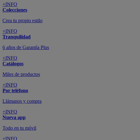
+INFO
Colecciones
Crea tu propio estilo
+INFO
Tranquilidad
6 años de Garantía Plus
+INFO
Catálogos
Miles de productos
+INFO
Por teléfono
Llámanos y compra
+INFO
Nueva app
Todo en tu móvil
+INFO