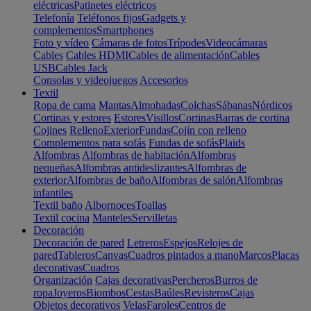
eléctricas
Patinetes eléctricos
Telefonía
Teléfonos fijos
Gadgets y
complementos
Smartphones
Foto y vídeo
Cámaras de fotos
Trípodes
Videocámaras
Cables
Cables HDMI
Cables de alimentación
Cables
USB
Cables Jack
Consolas y videojuegos
Accesorios
Textil
Ropa de cama
Mantas
Almohadas
Colchas
Sábanas
Nórdicos
Cortinas y estores
Estores
Visillos
Cortinas
Barras de cortina
Cojines
Relleno
Exterior
Fundas
Cojín con relleno
Complementos para sofás
Fundas de sofás
Plaids
Alfombras
Alfombras de habitación
Alfombras
pequeñas
Alfombras antideslizantes
Alfombras de
exterior
Alfombras de baño
Alfombras de salón
Alfombras
infantiles
Textil baño
Albornoces
Toallas
Textil cocina
Manteles
Servilletas
Decoración
Decoración de pared
Letreros
Espejos
Relojes de
pared
Tableros
Canvas
Cuadros pintados a mano
Marcos
Placas
decorativas
Cuadros
Organización
Cajas decorativas
Percheros
Burros de
ropa
Joyeros
Biombos
Cestas
Baúles
Revisteros
Cajas
Objetos decorativos
Velas
Faroles
Centros de