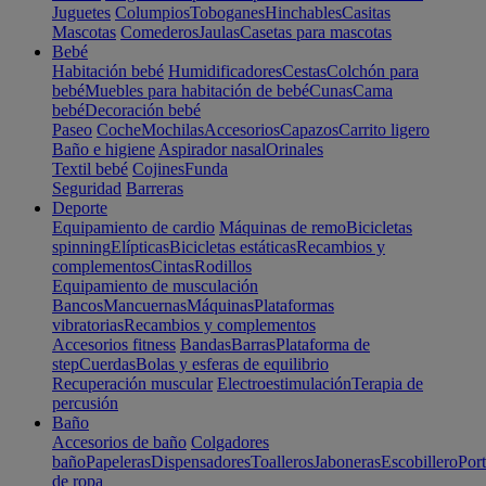
Juguetes
Columpios
Toboganes
Hinchables
Casitas
Mascotas
Comederos
Jaulas
Casetas para mascotas
Bebé
Habitación bebé
Humidificadores
Cestas
Colchón para
bebé
Muebles para habitación de bebé
Cunas
Cama
bebé
Decoración bebé
Paseo
Coche
Mochilas
Accesorios
Capazos
Carrito ligero
Baño e higiene
Aspirador nasal
Orinales
Textil bebé
Cojines
Funda
Seguridad
Barreras
Deporte
Equipamiento de cardio
Máquinas de remo
Bicicletas
spinning
Elípticas
Bicicletas estáticas
Recambios y
complementos
Cintas
Rodillos
Equipamiento de musculación
Bancos
Mancuernas
Máquinas
Plataformas
vibratorias
Recambios y complementos
Accesorios fitness
Bandas
Barras
Plataforma de
step
Cuerdas
Bolas y esferas de equilibrio
Recuperación muscular
Electroestimulación
Terapia de
percusión
Baño
Accesorios de baño
Colgadores
baño
Papeleras
Dispensadores
Toalleros
Jaboneras
Escobillero
Port
de ropa