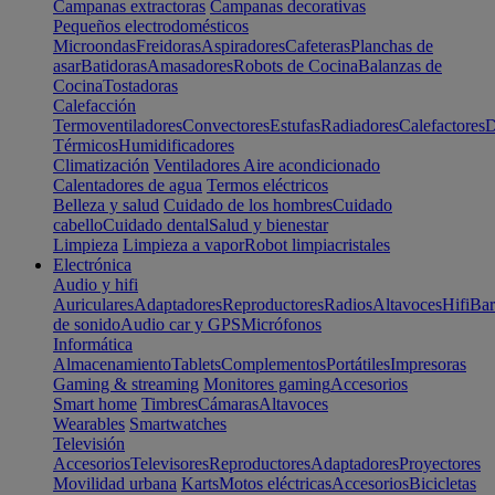
Campanas extractoras
Campanas decorativas
Pequeños electrodomésticos
Microondas
Freidoras
Aspiradores
Cafeteras
Planchas de
asar
Batidoras
Amasadores
Robots de Cocina
Balanzas de
Cocina
Tostadoras
Calefacción
Termoventiladores
Convectores
Estufas
Radiadores
Calefactores
D
Térmicos
Humidificadores
Climatización
Ventiladores
Aire acondicionado
Calentadores de agua
Termos eléctricos
Belleza y salud
Cuidado de los hombres
Cuidado
cabello
Cuidado dental
Salud y bienestar
Limpieza
Limpieza a vapor
Robot limpiacristales
Electrónica
Audio y hifi
Auriculares
Adaptadores
Reproductores
Radios
Altavoces
Hifi
Bar
de sonido
Audio car y GPS
Micrófonos
Informática
Almacenamiento
Tablets
Complementos
Portátiles
Impresoras
Gaming & streaming
Monitores gaming
Accesorios
Smart home
Timbres
Cámaras
Altavoces
Wearables
Smartwatches
Televisión
Accesorios
Televisores
Reproductores
Adaptadores
Proyectores
Movilidad urbana
Karts
Motos eléctricas
Accesorios
Bicicletas