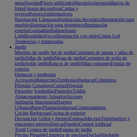
mesa
Navidad
Flores artificiales
Maceteros
Jarrones
Marcos de
fotos
Figuras decorativas
Cajitas y
joyeros
Relojes
Ambientadores
Iluminación
Lámparas
Iluminación decorativa
Iluminación para
muebles
Iluminación para dormitorio
Iluminación
exterior
Guirnaldas
Balizas
Smart
Light
Bombillas
Focos
Iluminación con rieles
Cintas Led
Tendencias y temporadas
Jardín
Muebles de jardín
Set de jardín
Conjuntos de mesas y sillas de
jardín
Sillas de jardín
Mesas de jardín
Conjuntos de sofás de
jardín
Sofás jardín
Bancos de jardín
Sillas colgantes
Estufas de
exterior
Hamacas y tumbonas
Accesorios
Balancines
Tumbonas
Hamacas
Columpios
Pérgolas
Cenadores
Carpas
Pérgolas
Parasoles
Sombrillas
Parasoles
Toldos
Almacenamiento
Armarios
Arcones
Jardinería
Maquinaria
Huertos
Urbanos
Riego
Plantas
Jardineras
Compostadores
Cocina
Barbacoas
Cocina de exterior
Decoración
Grifos y fuentes
Estatuas
Macetas
Termómetros y
estaciones metereológicas
Paneles
Cesped Artificial
Textil
Cojines de jardín
Fundas de jardín
Piscina
Plegable
Limpieza de piscinas
Ducha
Hinchable