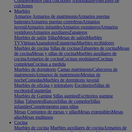
Complementos para colchones
Almohadas
Protectores de
colchones
Muebles
Armarios
Armarios de matrimonio
Armarios puertas
batientes
Armarios puertas correderas
Armarios
juvenil
Armarios infantiles
Armarios esquineros
Armarios
vestidores
Armarios auxiliares
Zapateros
Muebles de salón
Sillas
Mesas de salón
Muebles
TV
Vitrinas
Aparadores
Estanterias
Muebles recibidores
Muebles de cocina
Sillas de cocinas
Taburetes de cocina
Mesas
de cocina
Mesas y sillas de cocina
Muebles auxiliares de
cocina
Armarios de cocina
Cocinas modulares
Cocinas
completas
Cocinas a medida
Muebles de dormitorio
Camas matrimonio
Cabeceros de
matrimonio
Armarios de matrimonio
Mesitas de
noche
Comodas
Muebles de dormitorio juvenil
Muebles de oficina y teletrabajo
Escritorios
Sillas de
escritorio
Estanterías
Muebles de Gaming
Sillas gaming
Escritorios gaming
Sillas
Taburetes
Bancos
Sillas de comedor
Sillas
infantiles
Complementos para sillas
Mesas
Conjuntos de mesas y sillas
Mesas extensibles
Mesas
altas
Mesas multiusos
Cocina
Muebles de cocina
Muebles auxiliares de cocina
Armarios de