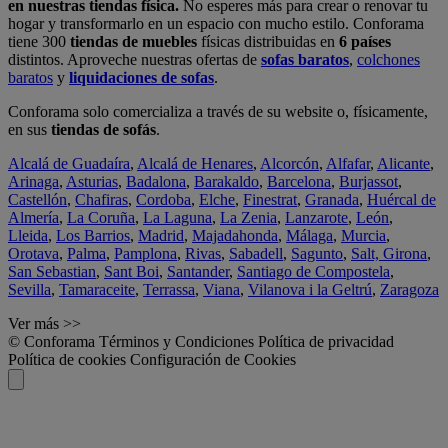
en nuestras tiendas física.
No esperes más para crear o renovar tu
hogar y transformarlo en un espacio con mucho estilo. Conforama
tiene 300
tiendas de muebles
físicas distribuidas en
6 países
distintos. Aproveche nuestras ofertas de
sofas baratos
,
colchones
baratos
y
liquidaciones de sofas
.
Conforama solo comercializa a través de su website o, físicamente,
en sus
tiendas de sofás
.
Alcalá de Guadaíra
,
Alcalá de Henares
,
Alcorcón
,
Alfafar
,
Alicante
,
Arinaga
,
Asturias
,
Badalona
,
Barakaldo
,
Barcelona
,
Burjassot
,
Castellón
,
Chafiras
,
Cordoba
,
Elche
,
Finestrat
,
Granada
,
Huércal de
Almería
,
La Coruña
,
La Laguna
,
La Zenia
,
Lanzarote
,
León
,
Lleida
,
Los Barrios
,
Madrid
,
Majadahonda
,
Málaga
,
Murcia
,
Orotava
,
Palma
,
Pamplona
,
Rivas
,
Sabadell
,
Sagunto
,
Salt, Girona
,
San Sebastian
,
Sant Boi
,
Santander
,
Santiago de Compostela
,
Sevilla
,
Tamaraceite
,
Terrassa
,
Viana
,
Vilanova i la Geltrú
,
Zaragoza
Ver más >>
© Conforama
Términos y Condiciones
Política de privacidad
Política de cookies
Configuración de Cookies