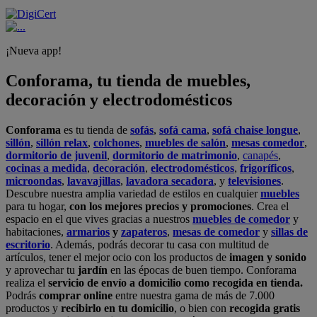
¡Nueva app!
Conforama, tu tienda de muebles,
decoración y electrodomésticos
Conforama
es tu tienda de
sofás
,
sofá cama
,
sofá chaise longue
,
sillón
,
sillón relax
,
colchones
,
muebles de salón
,
mesas comedor
,
dormitorio de juvenil
,
dormitorio de matrimonio
,
canapés
,
cocinas a medida
,
decoración
,
electrodomésticos
,
frigoríficos
,
microondas
,
lavavajillas
,
lavadora secadora
, y
televisiones
.
Descubre nuestra amplia variedad de estilos en cualquier
muebles
para tu hogar,
con los mejores precios y promociones
. Crea el
espacio en el que vives gracias a nuestros
muebles de comedor
y
habitaciones,
armarios
y
zapateros
,
mesas de comedor
y
sillas de
escritorio
. Además, podrás decorar tu casa con multitud de
artículos, tener el mejor ocio con los productos de
imagen y sonido
y aprovechar tu
jardín
en las épocas de buen tiempo. Conforama
realiza el
servicio de envío a domicilio como recogida en tienda.
Podrás
comprar online
entre nuestra gama de más de 7.000
productos y
recibirlo en tu domicilio
, o bien con
recogida gratis