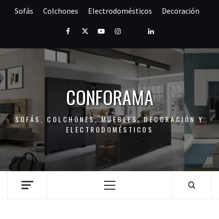
Saltar
Sofás
Colchones
Electrodomésticos
Decoración
al
contenido
Facebook
Twitter
Youtube
Instagram
Pinterest
LinkedIn
CONFORAMA
SOFÁS, COLCHONES, MUEBLES, DECORACIÓN Y
ELECTRODOMÉSTICOS
Menú
principal