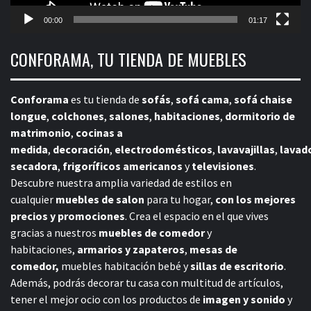
00:00
01:17
CONFORAMA, TU TIENDA DE MUEBLES
Conforama
es tu tienda de
sofás
,
sofá cama
,
sofá chaise
longue
,
colchones
,
salones
,
habitaciones
,
dormitorio de
matrimonio
,
cocinas a
medida
,
decoración
,
electrodomésticos
,
lavavajillas
,
lavad
secadora
,
frigoríficos americanos
y
televisiones
.
Descubre nuestra amplia variedad de estilos en
cualquier
muebles de salon
para tu hogar,
con los mejores
precios y promociones
. Crea el espacio en el que vives
gracias a nuestros
muebles de comedor
y
habitaciones,
armarios y zapateros
,
mesas de
comedor,
muebles habitación bebé
y
sillas de escritorio
.
Además, podrás decorar tu casa con multitud de artículos,
tener el mejor ocio con los productos de
imagen y sonido
y