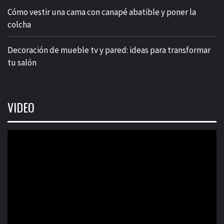
Cómo vestir una cama con canapé abatible y poner la
colcha
Decoración de mueble tv y pared: ideas para transformar
tu salón
VIDEO
Reproductor
de
vídeo