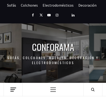
Saltar
Sofás
Colchones
Electrodomésticos
Decoración
al
contenido
Facebook
Twitter
Youtube
Instagram
Pinterest
LinkedIn
CONFORAMA
SOFÁS, COLCHONES, MUEBLES, DECORACIÓN Y
ELECTRODOMÉSTICOS
Menú
principal