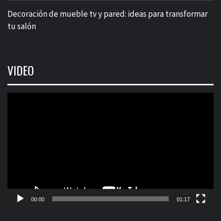
Decoración de mueble tv y pared: ideas para transformar
tu salón
VIDEO
Reproductor
de
vídeo
00:00
01:17