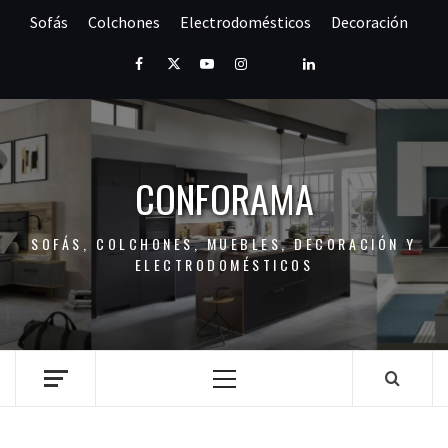
Saltar
Sofás
Colchones
Electrodomésticos
Decoración
al
contenido
Facebook
Twitter
Youtube
Instagram
Pinterest
LinkedIn
CONFORAMA
SOFÁS, COLCHONES, MUEBLES, DECORACIÓN Y
ELECTRODOMÉSTICOS
Menú
principal