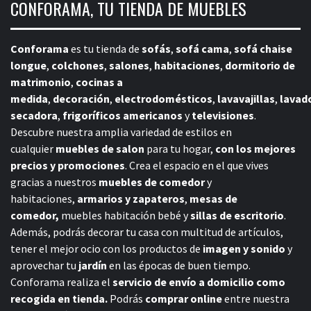
CONFORAMA, TU TIENDA DE MUEBLES
Conforama
es tu tienda de
sofás
,
sofá cama
,
sofá chaise
longue
,
colchones
,
salones
,
habitaciones
,
dormitorio de
matrimonio
,
cocinas a
medida
,
decoración
,
electrodomésticos
,
lavavajillas
,
lavad
secadora
,
frigoríficos americanos
y
televisiones
.
Descubre nuestra amplia variedad de estilos en
cualquier
muebles de salon
para tu hogar,
con los mejores
precios y promociones
. Crea el espacio en el que vives
gracias a nuestros
muebles de comedor
y
habitaciones,
armarios y zapateros
,
mesas de
comedor,
muebles habitación bebé
y
sillas de escritorio
.
Además, podrás decorar tu casa con multitud de artículos,
tener el mejor ocio con los productos de
imagen y sonido
y
aprovechar tu
jardín
en las épocas de buen tiempo.
Conforama realiza el
servicio de envío a domicilio como
recogida en tienda.
Podrás
comprar online
entre nuestra