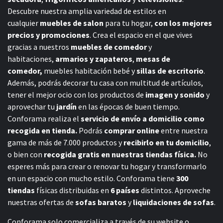
Descubre nuestra amplia variedad de estilos en
cualquier
muebles de salon
para tu hogar,
con los mejores
precios y promociones
. Crea el espacio en el que vives
gracias a nuestros
muebles de comedor
y
habitaciones,
armarios y zapateros
,
mesas de
comedor,
muebles habitación bebé
y
sillas de escritorio
.
Además, podrás decorar tu casa con multitud de artículos,
tener el mejor ocio con los productos de
imagen y sonido
y
aprovechar tu
jardín
en las épocas de buen tiempo.
Conforama realiza el
servicio de envío a domicilio como
recogida en tienda.
Podrás
comprar online
entre nuestra
gama de más de 7.000 productos y
recibirlo en tu domicilio
,
o bien con
recogida gratis en nuestras tiendas física.
No
esperes más para crear o renovar tu hogar y transformarlo
en un espacio con mucho estilo. Conforama tiene
300
tiendas
físicas distribuidas en
6 países
distintos. Aproveche
nuestras ofertas de
sofas baratos
y
liquidaciones de sofas
.
Conforama solo comercializa a través de su website o,