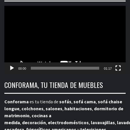
Reproductor
de
vídeo
00:00
01:17
CONFORAMA, TU TIENDA DE MUEBLES
Conforama
es tu tienda de
sofás
,
sofá cama
,
sofá chaise
longue
,
colchones
,
salones
,
habitaciones
,
dormitorio de
matrimonio
,
cocinas a
medida
,
decoración
,
electrodomésticos
,
lavavajillas
,
lavad
secadora
,
frigoríficos americanos
y
televisiones
.