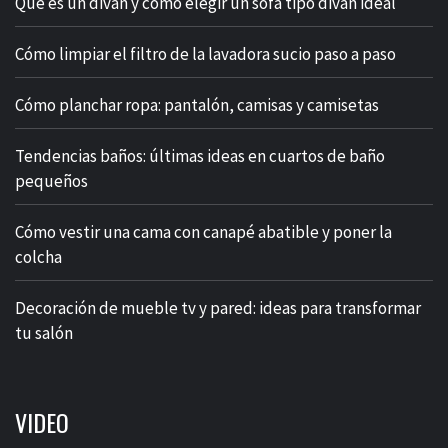
Que es un diván y cómo elegir un sofá tipo diván ideal
Cómo limpiar el filtro de la lavadora sucio paso a paso
Cómo planchar ropa: pantalón, camisas y camisetas
Tendencias baños: últimas ideas en cuartos de baño
pequeños
Cómo vestir una cama con canapé abatible y poner la
colcha
Decoración de mueble tv y pared: ideas para transformar
tu salón
VIDEO