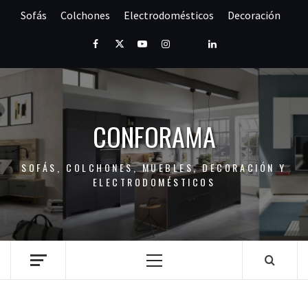
Saltar
Sofás
Colchones
Electrodomésticos
Decoración
al
contenido
Facebook
Twitter
Youtube
Instagram
Pinterest
LinkedIn
CONFORAMA
SOFÁS, COLCHONES, MUEBLES, DECORACIÓN Y
ELECTRODOMÉSTICOS
Menú
principal