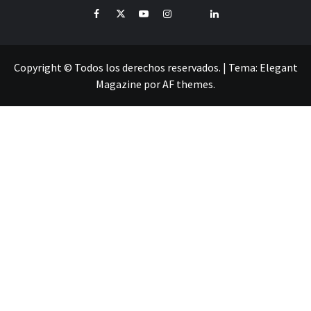
Facebook
Twitter
Youtube
Instagram
Pinterest
LinkedIn
Copyright © Todos los derechos reservados.
|
Tema:
Elegant
Magazine
por
AF themes
.