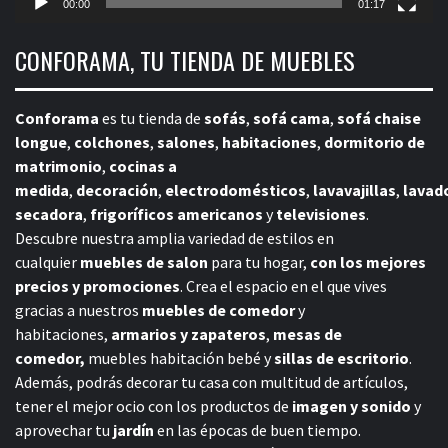
00:00
01:17
CONFORAMA, TU TIENDA DE MUEBLES
Conforama
es tu tienda de
sofás
,
sofá cama
,
sofá chaise
longue
,
colchones
,
salones
,
habitaciones
,
dormitorio de
matrimonio
,
cocinas a
medida
,
decoración
,
electrodomésticos
,
lavavajillas
,
lavad
secadora
,
frigoríficos americanos
y
televisiones
.
Descubre nuestra amplia variedad de estilos en
cualquier
muebles de salon
para tu hogar,
con los mejores
precios y promociones
. Crea el espacio en el que vives
gracias a nuestros
muebles de comedor
y
habitaciones,
armarios y zapateros
,
mesas de
comedor,
muebles habitación bebé
y
sillas de escritorio
.
Además, podrás decorar tu casa con multitud de artículos,
tener el mejor ocio con los productos de
imagen y sonido
y
aprovechar tu
jardín
en las épocas de buen tiempo.