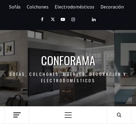
Saltar
Sofás
Colchones
Electrodomésticos
Decoración
al
contenido
Facebook
Twitter
Youtube
Instagram
Pinterest
LinkedIn
CONFORAMA
SOFÁS, COLCHONES, MUEBLES, DECORACIÓN Y
ELECTRODOMÉSTICOS
Menú
principal