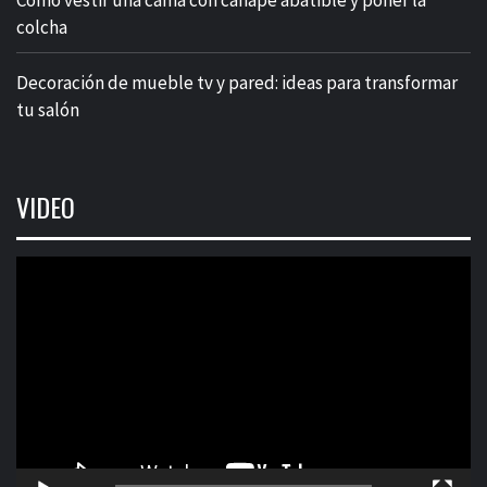
colcha
Decoración de mueble tv y pared: ideas para transformar
tu salón
VIDEO
Reproductor
de
vídeo