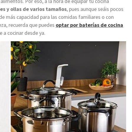
 alimentos. Por eso, a la hora de equipar tu cocina
es y ollas de varios tamaños
, pues aunque seáis pocos
 de más capacidad para las comidas familiares o con
beza, recuerda que puedes
optar por baterías de cocina
te a cocinar desde ya.