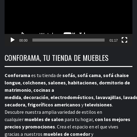
00:00
01:17
CONFORAMA, TU TIENDA DE MUEBLES
Conforama
es tu tienda de
sofás
,
sofá cama
,
sofá chaise
longue
,
colchones
,
salones
,
habitaciones
,
dormitorio de
matrimonio
,
cocinas a
medida
,
decoración
,
electrodomésticos
,
lavavajillas
,
lavad
secadora
,
frigoríficos americanos
y
televisiones
.
Descubre nuestra amplia variedad de estilos en
cualquier
muebles de salon
para tu hogar,
con los mejores
precios y promociones
. Crea el espacio en el que vives
gracias a nuestros
muebles de comedor
y