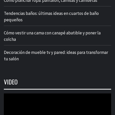
Cómo planchar ropa: pantalón, camisas y camisetas
Tendencias baños: últimas ideas en cuartos de baño
pequeños
Cómo vestir una cama con canapé abatible y poner la
colcha
Decoración de mueble tv y pared: ideas para transformar
tu salón
VIDEO
Reproductor
de
vídeo