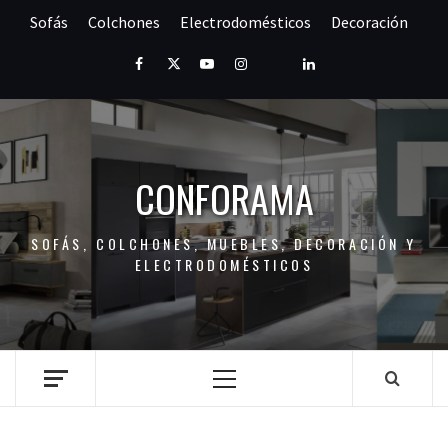
Saltar
Sofás
Colchones
Electrodomésticos
Decoración
al
contenido
Facebook
Twitter
Youtube
Instagram
Pinterest
LinkedIn
CONFORAMA
SOFÁS, COLCHONES, MUEBLES, DECORACIÓN Y
ELECTRODOMÉSTICOS
Menú
principal