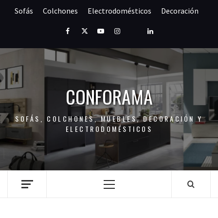
Saltar
Sofás
Colchones
Electrodomésticos
Decoración
al
contenido
Facebook
Twitter
Youtube
Instagram
Pinterest
LinkedIn
CONFORAMA
SOFÁS, COLCHONES, MUEBLES, DECORACIÓN Y
ELECTRODOMÉSTICOS
Menú
principal