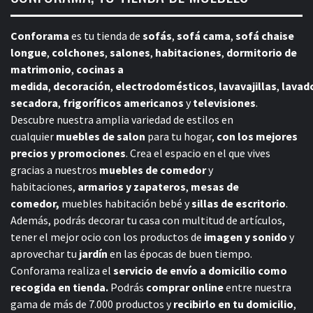
Conforama
es tu tienda de
sofás
,
sofá cama
,
sofá chaise
longue
,
colchones
,
salones
,
habitaciones
,
dormitorio de
matrimonio
,
cocinas a
medida
,
decoración
,
electrodomésticos
,
lavavajillas
,
lavad
secadora
,
frigoríficos americanos
y
televisiones
.
Descubre nuestra amplia variedad de estilos en
cualquier
muebles de salon
para tu hogar,
con los mejores
precios y promociones
. Crea el espacio en el que vives
gracias a nuestros
muebles de comedor
y
habitaciones,
armarios y zapateros
,
mesas de
comedor,
muebles habitación bebé
y
sillas de escritorio
.
Además, podrás decorar tu casa con multitud de artículos,
tener el mejor ocio con los productos de
imagen y sonido
y
aprovechar tu
jardín
en las épocas de buen tiempo.
Conforama realiza el
servicio de envío a domicilio como
recogida en tienda.
Podrás
comprar online
entre nuestra
gama de más de 7.000 productos y
recibirlo en tu domicilio
,