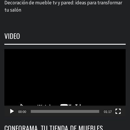
Decoración de mueble tv y pared: ideas para transformar
tu salón
VIDEO
Reproductor
de
vídeo
00:00
01:17
CONFORAMA, TU TIENDA DE MUEBLES