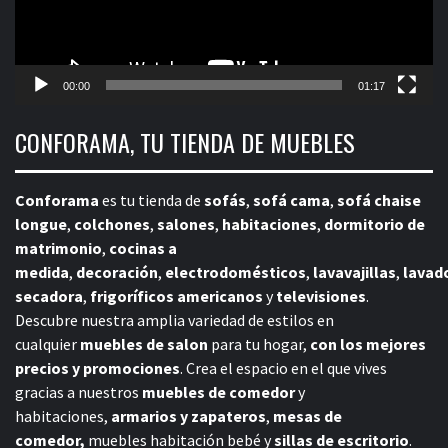
00:00
01:17
CONFORAMA, TU TIENDA DE MUEBLES
Conforama
es tu tienda de
sofás
,
sofá cama
,
sofá chaise
longue
,
colchones
,
salones
,
habitaciones
,
dormitorio de
matrimonio
,
cocinas a
medida
,
decoración
,
electrodomésticos
,
lavavajillas
,
lavad
secadora
,
frigoríficos americanos
y
televisiones
.
Descubre nuestra amplia variedad de estilos en
cualquier
muebles de salon
para tu hogar,
con los mejores
precios y promociones
. Crea el espacio en el que vives
gracias a nuestros
muebles de comedor
y
habitaciones,
armarios y zapateros
,
mesas de
comedor,
muebles habitación bebé
y
sillas de escritorio
.