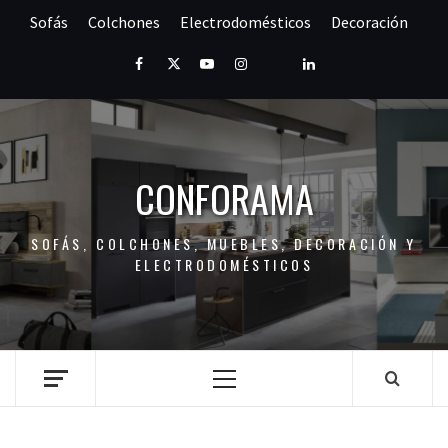
Saltar
Sofás
Colchones
Electrodomésticos
Decoración
al
contenido
Facebook
Twitter
Youtube
Instagram
Pinterest
LinkedIn
CONFORAMA
SOFÁS, COLCHONES, MUEBLES, DECORACIÓN Y
ELECTRODOMÉSTICOS
Menú
principal