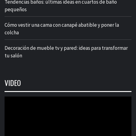
Tendencias baños: últimas ideas en cuartos de baño
pequeños
Cómo vestir una cama con canapé abatible y poner la
colcha
Decoración de mueble tv y pared: ideas para transformar
tu salón
VIDEO
Reproductor
de
vídeo