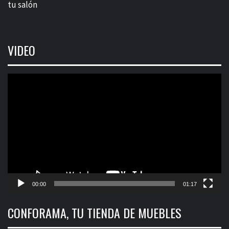
tu salón
VIDEO
Reproductor
de
vídeo
00:00
01:17
CONFORAMA, TU TIENDA DE MUEBLES