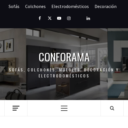
Saltar
Sofás
Colchones
Electrodomésticos
Decoración
al
contenido
Facebook
Twitter
Youtube
Instagram
Pinterest
LinkedIn
CONFORAMA
SOFÁS, COLCHONES, MUEBLES, DECORACIÓN Y
ELECTRODOMÉSTICOS
Menú
principal