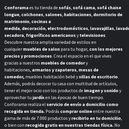
Conforama
es tu tienda de
sofás
,
sofá cama
,
sofá chaise
longue
,
colchones
,
salones
,
habitaciones
,
dormitorio de
matrimonio
,
cocinas a
medida
,
decoración
,
electrodomésticos
,
lavavajillas
,
lavad
secadora
,
frigoríficos americanos
y
televisiones
.
Descubre nuestra amplia variedad de estilos en
cualquier
muebles de salon
para tu hogar,
con los mejores
precios y promociones
. Crea el espacio en el que vives
gracias a nuestros
muebles de comedor
y
habitaciones,
armarios y zapateros
,
mesas de
comedor,
muebles habitación bebé
y
sillas de escritorio
.
Además, podrás decorar tu casa con multitud de artículos,
tener el mejor ocio con los productos de
imagen y sonido
y
aprovechar tu
jardín
en las épocas de buen tiempo.
Conforama realiza el
servicio de envío a domicilio como
recogida en tienda.
Podrás
comprar online
entre nuestra
gama de más de 7.000 productos y
recibirlo en tu domicilio
,
o bien con
recogida gratis en nuestras tiendas física.
No